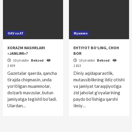
OAV va AT
Муаммо
XORAZM NASHRLARI
EHTIYOT BO‘LING, CHOH
«JANLIMI»?
BOR
10 yil oldin
Behzod
10 yil oldin
Behzod
2 439
1 813
Gazetalar qaerda, qancha
Diniy aqidaparastlik,
tirajda chiqmasin, unda
mutassiblikning ildiz otishi
yoritilgan muammolar,
va jamiyat taraqqiyotiga
dolzarb mavzular, butun
zid jaholat g‘oyalarining
jamiyatga tegishli bo‘ladi.
paydo bo‘lishiga qarshi
Ulardan…
ilmiy…