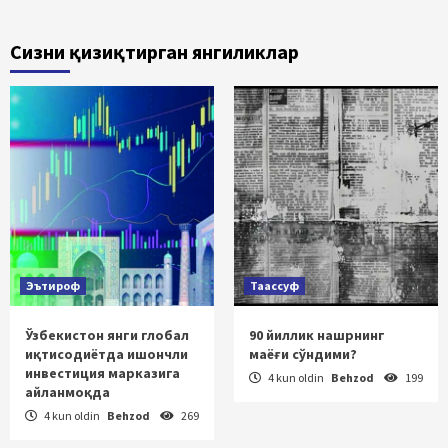
Сизни қизиқтирган янгиликлар
Эътироф
Таассуф
Ўзбекистон янги глобал
90 йиллик нашрнинг
иқтисодиётда ишончли
маёғи сўндими?
инвестиция марказига
4 kun oldin
Behzod
199
айланмоқда
4 kun oldin
Behzod
269