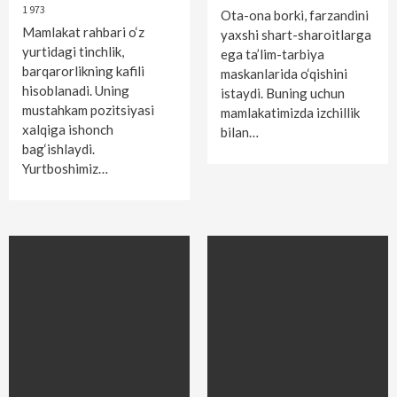
1 973
Ota-ona borki, farzandini
Mamlakat rahbari o‘z
yaxshi shart-sharoitlarga
yurtidagi tinchlik,
ega ta’lim-tarbiya
barqarorlikning kafili
maskanlarida o‘qishini
hisoblanadi. Uning
istaydi. Buning uchun
mustahkam pozitsiyasi
mamlakatimizda izchillik
xalqiga ishonch
bilan…
bag‘ishlaydi.
Yurtboshimiz…