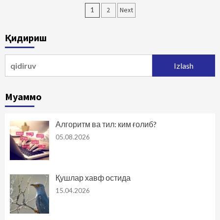
Maqolalar
1
2
Next
bo‘yicha
Қидириш
harakatlanish
Qidirshish:
Муаммо
Алгоритм ва тил: ким ғолиб?
05.08.2026
Қушлар хавф остида
15.04.2026