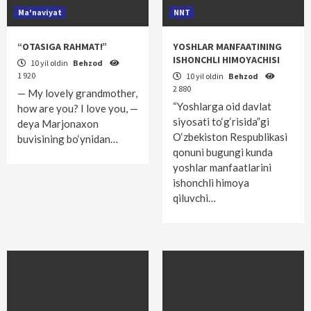
Ma'naviyat
NNT
“OTASIGA RAHMAT!”
YOSHLAR MANFAATINING
ISHONCHLI HIMOYACHISI
10 yil oldin
Behzod
1 920
10 yil oldin
Behzod
2 880
— My lovely grandmother,
“Yoshlarga oid davlat
how are you? I love you, —
siyosati to‘g‘risida”gi
deya Marjonaxon
O‘zbekiston Respublikasi
buvisining bo‘ynidan…
qonuni bugungi kunda
yoshlar manfaatlarini
ishonchli himoya
qiluvchi…