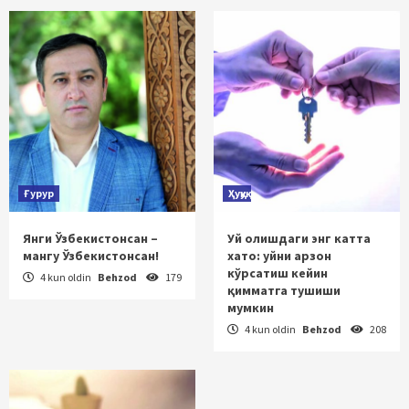
Ғурур
Ҳуқуқ
Янги Ўзбекистонсан –
Уй олишдаги энг катта
мангу Ўзбекистонсан!
хато: уйни арзон
кўрсатиш кейин
4 kun oldin
Behzod
179
қимматга тушиши
мумкин
4 kun oldin
Behzod
208