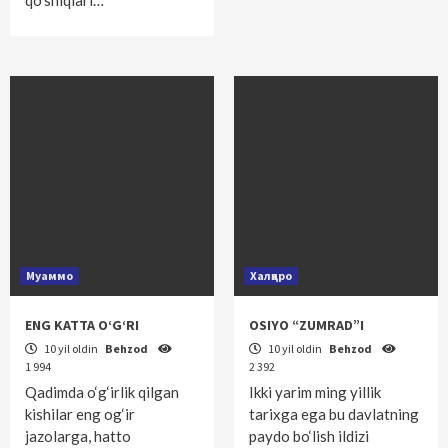
qo‘shiqlari…
Муаммо
Халқаро
ENG KATTA O‘G‘RI
OSIYO “ZUMRAD”I
10 yil oldin
Behzod
10 yil oldin
Behzod
1 994
2 392
Qadimda o‘g‘irlik qilgan
Ikki yarim ming yillik
kishilar eng og‘ir
tarixga ega bu davlatning
jazolarga, hatto
paydo bo‘lish ildizi