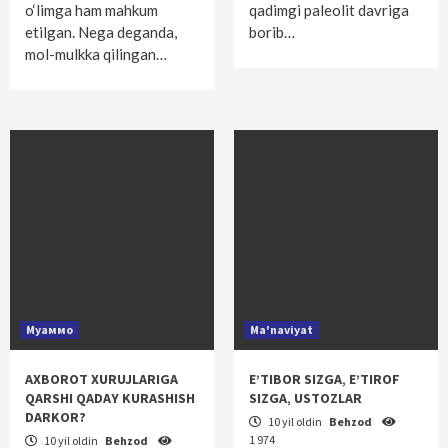
o‘limga ham mahkum
qadimgi paleolit davriga
etilgan. Nega deganda,
borib…
mol-mulkka qilingan…
Муаммо
Ma'naviyat
AXBOROT XURUJLARIGA
E’TIBOR SIZGA‚ E’TIROF
QARSHI QADAY KURASHISH
SIZGA‚ USTOZLAR
DARKOR?
10 yil oldin
Behzod
1 974
10 yil oldin
Behzod