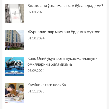
Зилзилани ўрганмаса ҳам бўлаверадими?
09.04.2025
Журналистлар маскани ёрдамга муҳтож
01.10.2024
Кино Олий ўқув юрти мукаммаллашуви
омилларини биламизми?
05.09.2024
Касбнинг таги насиба
01.11.2023