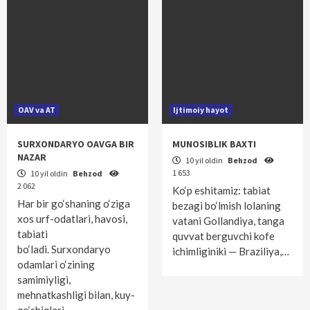
OAV va AT
Ijtimoiy hayot
SURXONDARYO OAVGA BIR
MUNOSIBLIK BAXTI
NAZAR
10 yil oldin
Behzod
1 653
10 yil oldin
Behzod
2 062
Ko‘p eshitamiz: tabiat
Har bir go‘shaning o‘ziga
bezagi bo‘lmish lolaning
xos urf-odatlari, havosi,
vatani Gollandiya, tanga
tabiati
quvvat berguvchi kofe
bo‘ladi. Surxondaryo
ichimliginiki — Braziliya,…
odamlari o‘zining
samimiyligi,
mehnatkashligi bilan, kuy-