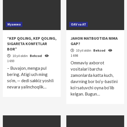
Муаммо
OAV va AT
“KEP QOLING, KEP QOLING,
JAHON MATBUOTIDA NIMA
SIGARETA KONFETLAR
GAP?
BOR”
10 yil oldin
Behzod
1 698
10 yil oldin
Behzod
1 693
Ommaviy axborot
– Buvajon, menga pul
vositalari barcha
bering. Atigi uch ming
zamonlarda katta kuch,
so‘m, — dedi sakkiz yoshli
davrning bor bo‘y-bastini
nevara yalinchoqlik…
ko‘rsatuvchi oyna bo‘lib
kelgan. Bugun…