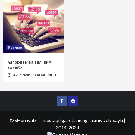
Муаммо
Алгоритм ва тил: ким
ғолиб?
4 kun oldin
Behzod
191
Facebook
Telegram
©
«Hurriyat»
— mustaqil gazetasining rasmiy veb-sayti
|
2014-2024