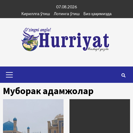
Skip
07.08.2026
to
Кириллга ўтиш
Лотинга ўтиш
Биз ҳақимизда
content
Primary
Menu
Муборак қадамжолар