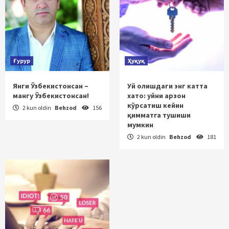
Ғурур
Ҳуқуқ
Янги Ўзбекистонсан –
Уй олишдаги энг катта
мангу Ўзбекистонсан!
хато: уйни арзон
кўрсатиш кейин
2 kun oldin
Behzod
156
қимматга тушиши
мумкин
2 kun oldin
Behzod
181