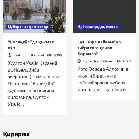
Муборак қадамжолар
Муборак қадамжолар
“Балиқкўл”да ҳикмат
Зул Кифл пайғамбар
кўп
зиёратига қачон
борамиз?
2 yil oldin
Behzod
8 389
5 yil oldin
Behzod
6 562
(Султон Увайс Қараний
Ўрта Осиёда Аллоҳнинг
ва Наима биби
инояти билан учта
зиёратида) Наманганнинг
пайғамбарнинг муборак
Чортоғида “Балиқкўл”
маконлари — қабрлари …
қадамжоси борлигини
билсам-да, Султон
Увайс…
Қидириш