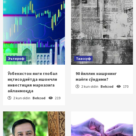
Эътироф
Таассуф
Ўзбекистон янги глобал
90 йиллик нашрнинг
иқтисодиётда ишончли
маёғи сўндими?
инвестиция марказига
2 kun oldin
Behzod
170
айланмоқда
2 kun oldin
Behzod
219