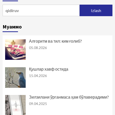
Qidirshish:
Муаммо
Алгоритм ва тил: ким ғолиб?
05.08.2026
Қушлар хавф остида
15.04.2026
Зилзилани ўрганмаса ҳам бўлаверадими?
09.04.2025