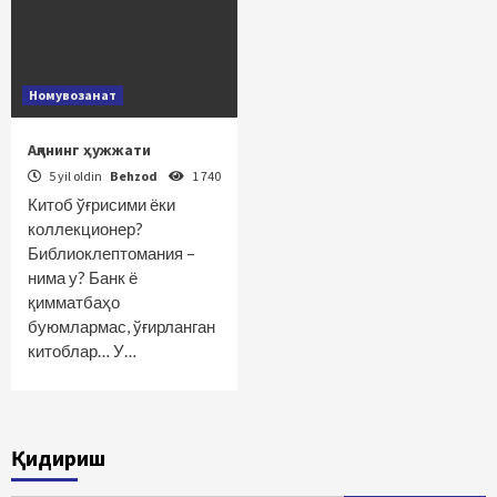
Номувозанат
Ақлнинг ҳужжати
5 yil oldin
Behzod
1 740
Китоб ўғрисими ёки
коллекционер?
Библиоклептомания –
нима у? Банк ё
қимматбаҳо
буюмлармас, ўғирланган
китоблар… У…
Қидириш