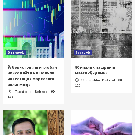
Эътироф
Таассуф
Ўзбекистон янги глобал
90 йиллик нашрнинг
иқтисодиётда ишончли
маёғи сўндими?
инвестиция марказига
17 soat oldin
Behzod
айланмоқда
120
17 soat oldin
Behzod
143