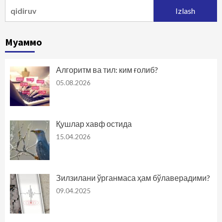
Qidirshish:
Муаммо
Алгоритм ва тил: ким ғолиб?
05.08.2026
Қушлар хавф остида
15.04.2026
Зилзилани ўрганмаса ҳам бўлаверадими?
09.04.2025