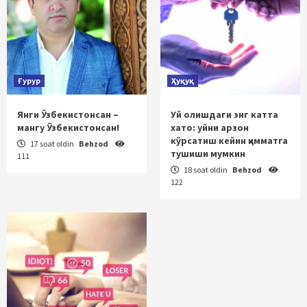
Ғурур
Ҳуқуқ
Янги Ўзбекистонсан –
Уй олишдаги энг катта
мангу Ўзбекистонсан!
хато: уйни арзон
кўрсатиш кейин қимматга
17 soat oldin
Behzod
тушиши мумкин
111
18 soat oldin
Behzod
122