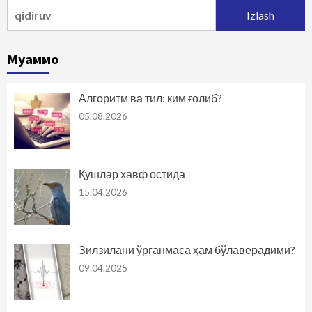
Qidirshish:
Муаммо
Алгоритм ва тил: ким ғолиб?
05.08.2026
Қушлар хавф остида
15.04.2026
Зилзилани ўрганмаса ҳам бўлаверадими?
09.04.2025