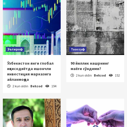
Эътироф
Таассуф
Ўзбекистон янги глобал
90 йиллик нашрнинг
иқтисодиётда ишончли
маёғи сўндими?
инвестиция марказига
2 kun oldin
Behzod
152
айланмоқда
2 kun oldin
Behzod
194