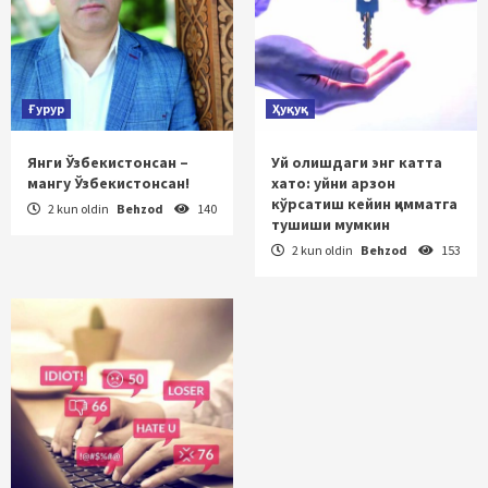
Ғурур
Ҳуқуқ
Янги Ўзбекистонсан –
Уй олишдаги энг катта
мангу Ўзбекистонсан!
хато: уйни арзон
кўрсатиш кейин қимматга
2 kun oldin
Behzod
140
тушиши мумкин
2 kun oldin
Behzod
153