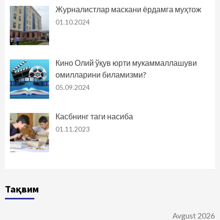
Журналистлар маскани ёрдамга муҳтож
01.10.2024
Кино Олий ўқув юрти мукаммаллашуви
омилларини биламизми?
05.09.2024
Касбнинг таги насиба
01.11.2023
Тақвим
Avgust 2026