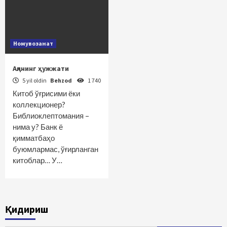
Номувозанат
Ақлнинг ҳужжати
5 yil oldin
Behzod
1 740
Китоб ўғрисими ёки
коллекционер?
Библиоклептомания –
нима у? Банк ё
қимматбаҳо
буюмлармас, ўғирланган
китоблар… У…
Қидириш