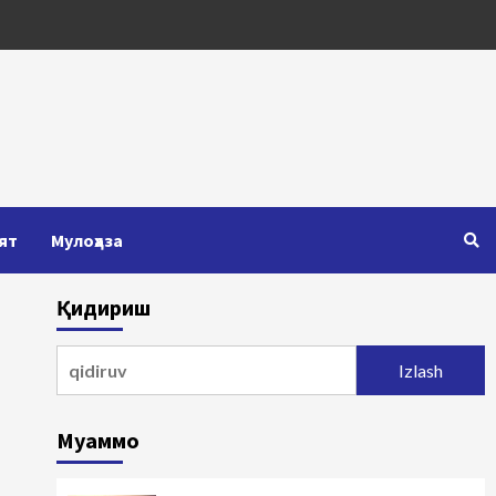
ят
Мулоҳаза
Қидириш
Qidirshish:
Муаммо