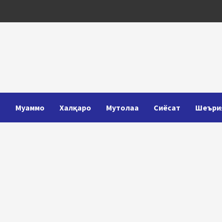
Т
Муаммо
Халқаро
Мутолаа
Сиёсат
Шеъри