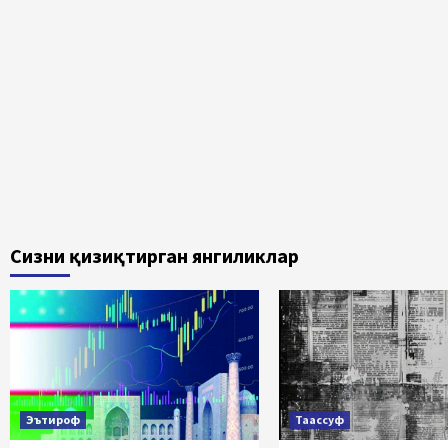
Сизни қизиқтирган янгиликлар
Эътироф
Таассуф