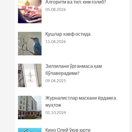
Алгоритм ва тил: ким ғолиб?
05.08.2026
Қушлар хавф остида
15.04.2026
Зилзилани ўрганмаса ҳам
бўлаверадими?
09.04.2025
Журналистлар маскани ёрдамга
муҳтож
01.10.2024
Кино Олий ўқув юрти