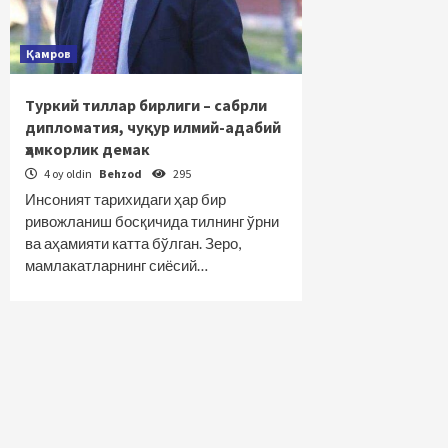
Қамров
Туркий тиллар бирлиги – сабрли
дипломатия, чуқур илмий-адабий
ҳамкорлик демак
4 oy oldin
Behzod
295
Инсоният тарихидаги ҳар бир
ривожланиш босқичида тилнинг ўрни
ва аҳамияти катта бўлган. Зеро,
мамлакатларнинг сиёсий…