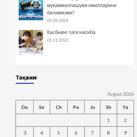
мукаммаллашуви омилларини
биламизми?
05.09.2024
Касбнинг таги насиба
01.11.2023
Тақвим
Avgust 2026
Du
Se
Ch
Pa
Ju
Sh
Ya
1
2
3
4
5
6
7
8
9