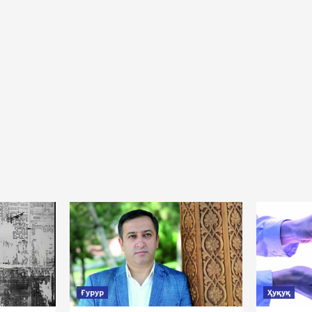
Ғурур
Ҳуқуқ