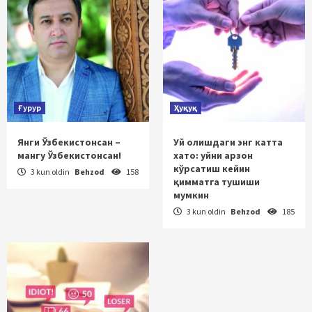
Ғурур
Ҳуқуқ
Янги Ўзбекистонсан –
Уй олишдаги энг катта
мангу Ўзбекистонсан!
хато: уйни арзон
кўрсатиш кейин
3 kun oldin
Behzod
158
қимматга тушиши
мумкин
3 kun oldin
Behzod
185