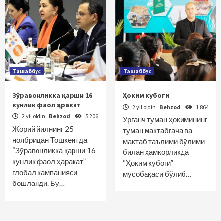
Ташаббус
Ташаббус
Зўравонликка қарши 16
Ҳоким кубоги
кунлик фаол ҳаракат
2 yil oldin
Behzod
1 864
2 yil oldin
Behzod
5 206
Урганч туман ҳокимининг
Жорий йилнинг 25
туман мактабгача ва
ноябридан Тошкентда
мактаб таълими бўлими
“Зўравонликка қарши 16
билан ҳамкорликда
кунлик фаол ҳаракат”
“Ҳоким кубоги”
глобал кампанияси
мусобақаси бўлиб…
бошланди. Бу…