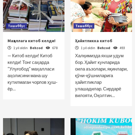
Ташаббус
Ташаббус
Маҳаллага китоб келди!
Ҳайитликка китоб
1 yil oldin
Behzod
678
1 yil oldin
Behzod
493
— Китоб келди! Китоб
Халқимизда яхши удум
келди! Тонг саҳарда
бор. Ҳайит кунларида
“Улуғобод” маҳалласи
оила аъзолари, яқинлари,
аҳолисини мана шу
қўни-қўшниларига
кутилмаган чорлов ҳуш­
ҳайитликлар
ёр…
улашадилар. Сирдарё
вилояти, Оқолтин…