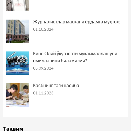
Журналистлар маскани ёрдамга муҳтож
01.10.2024
Кино Олий ўқув юрти мукаммаллашуви
омилларини биламизми?
05.09.2024
Касбнинг таги насиба
01.11.2023
Тақвим