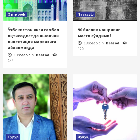
Эътироф
Таассуф
Ўзбекистон янги глобал
90 йиллик нашрнинг
иқтисодиётда ишончли
маёғи сўндими?
инвестиция марказига
18 soat oldin
Behzod
айланмоқда
120
18 soat oldin
Behzod
144
Ғурур
Ҳуқуқ