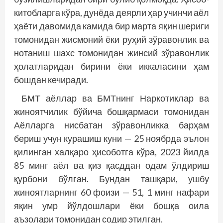
китобларга кўра, дунёда деярли ҳар учинчи аёл
ҳаёти давомида камида бир марта яқин шериги
томонидан жисмоний ёки руҳий зўравонлик ва
нотаниш шахс томонидан жинсий зўравонлик
ҳолатларидан бирини ёки иккаласини ҳам
бошдан кечиради.
БМТ аёллар ва БМТнинг Наркотиклар ва
жиноятчилик бўйича бошқармаси томонидан
Аёлларга нисбатан зўравонликка барҳам
бериш учун курашиш куни — 25 ноябрда эълон
қилинган халқаро ҳисоботга кўра, 2023 йилда
85 минг аёл ва қиз қасддан одам ўлдириш
қурбони бўлган. Бундан ташқари, ушбу
жиноятларнинг 60 фоизи — 51, 1 минг нафари
яқин умр йўлдошлари ёки бошқа оила
аъзолари томонидан содир этилган.