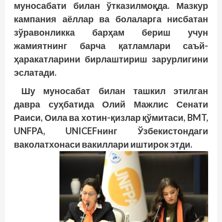
муносабати билан ўтказилмоқда. Мазкур
кампания аёллар ва болаларга нисбатан
зўравонликка барҳам бериш учун
жамиятнинг барча қатламлари саъй-
ҳаракатларини бирлаштириш зарурлигини
эслатади.
Шу муносабат билан ташкил этилган
давра суҳбатида Олий Мажлис Сенати
Раиси, Оила ва хотин-қизлар қўмитаси, BMT,
UNFPA, UNICEFнинг Ўзбекистондаги
ваколатхонаси вакиллари иштирок этди.