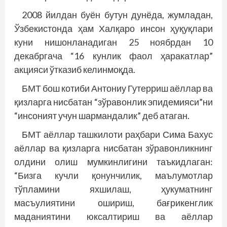
2008 йилдан буён бутун дунёда, жумладан,
Ўзбекистонда ҳам Халқаро инсон ҳуқуқлари
куни нишонланадиган 25 ноябрдан 10
декабргача “16 кунлик фаол ҳаракатлар”
акцияси ўтказиб келинмоқда.
БМТ бош котиби Антониу Гутерриш аёллар ва
қизларга нисбатан “зўравонлик эпидемияси”ни
“инсоният учун шармандалик” деб атаган.
БМТ аёллар ташкилоти раҳбари Сима Бахус
аёллар ва қизларга нисбатан зўравонликнинг
олдини олиш мумкинлигини таъкидлаган:
“Бизга кучли қонунчилик, маълумотлар
тўпламини яхшилаш, ҳукуматнинг
масъулиятини ошириш, бағрикенглик
маданиятини юксалтириш ва аёллар