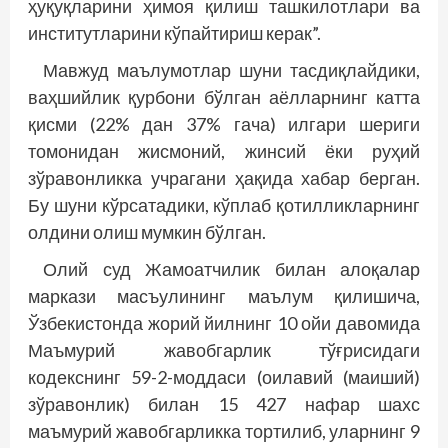
ҳуқуқларини ҳимоя қилиш ташкилотлари ва
институтларини кўпайтириш керак”.
Мавжуд маълумотлар шуни тасдиқлайдики,
ваҳшийлик қурбони бўлган аёлларнинг катта
қисми (22% дан 37% гача) илгари шериги
томонидан жисмоний, жинсий ёки руҳий
зўравонликка учрагани ҳақида хабар берган.
Бу шуни кўрсатадики, кўплаб қотилликларнинг
олдини олиш мумкин бўлган.
Олий суд Жамоатчилик билан алоқалар
маркази масъулининг маълум қилишича,
Ўзбекистонда жорий йилнинг 10 ойи давомида
Маъмурий жавобгарлик тўғрисидаги
кодекснинг 59-2-моддаси (оилавий (маиший)
зўравонлик) билан 15 427 нафар шахс
маъмурий жавобгарликка тортилиб, уларнинг 9