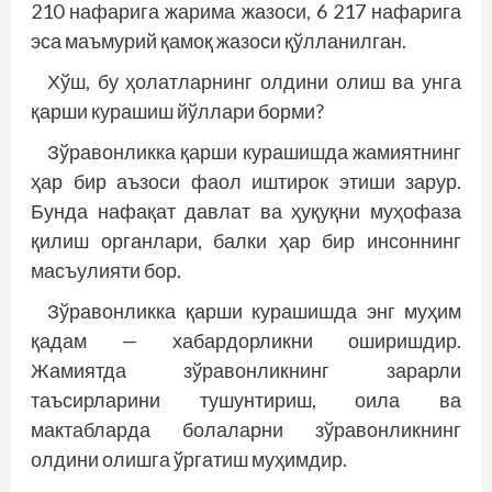
210 нафарига жарима жазоси, 6 217 нафарига
эса маъмурий қамоқ жазоси қўлланилган.
Хўш, бу ҳолатларнинг олдини олиш ва унга
қарши курашиш йўллари борми?
Зўравонликка қарши курашишда жамиятнинг
ҳар бир аъзоси фаол иштирок этиши зарур.
Бунда нафақат давлат ва ҳуқуқни муҳофаза
қилиш органлари, балки ҳар бир инсоннинг
масъулияти бор.
Зўравонликка қарши курашишда энг муҳим
қадам — хабардорликни оширишдир.
Жамиятда зўравонликнинг зарарли
таъсирларини тушунтириш, оила ва
мактабларда болаларни зўравонликнинг
олдини олишга ўргатиш муҳимдир.