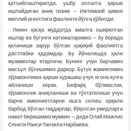
қатъийлаштирилди, ушбу иллатга қарши
ишлайдиган аниқ тизим — Ижтимоий ҳимоя
миллий агентлиги фаолияти йўлга қўйилди.
Лекин қисқа муддатда амалга оширилган
ишлар ва бугунги натижаларимиз — бу борада
қилиниши зарур бўлган ҳақиқий фаолиятга
дастлабки қадамдир. Бу йўналишда ҳали
муаммолар етарлича. Бунинг учун барчамиз
масъул бўлишимиз даркор. Бутун жамиятимиз
зўравонликка қарши курашиш учун ягона кучга
айланиши керак. Бефарқ бўлмаслик,
зўравонлик аниқланиши ва тўхтатилиши учун
барча имкониятларни ишга солиш орқали
барбод бўлган тақдирлар, йўқолган умидларга
нажот беришимиз мумкин — деди Олий Мажлис
Сенати Раиси Танзила Нарбаева.