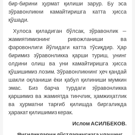
бир-бирини ҳурмат қилиши зарур. Бу эса
зўравонликни камайтиришга катта ҳисса
қўшади.
Хулоса қиладиган бўлсак, зўравонлик —
жамиятимизнинг ривожланиши ва
фаровонлиги йўлидаги катта тўсиқдир. Ҳар
биримиз зўравонликка қарши туриш, унинг
олдини олиш ва уни камайтиришга ҳисса
қўшишимиз лозим. Зўравонликнинг ҳеч қандай
шакли оқланиши ёки қабул қилиниши мумкин
эмас. Биз барча турдаги зўравонликка
қаршимиз ва жамиятда тинчлик, ҳамжиҳатлик
ва ҳурматни тарғиб қилишда биргаликда
ҳаракат қилишимиз керак.
Ислом АСИЛБЕКОВ.
Янгиликларни дўстларингизга улашинг