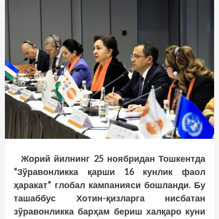
Жорий йилнинг 25 ноябридан Тошкентда
“Зўравонликка қарши 16 кунлик фаол
ҳаракат” глобал кампанияси бошланди. Бу
ташаббус Хотин-қизларга нисбатан
зўравонликка барҳам бериш халқаро куни