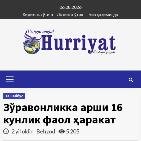
Skip
06.08.2026
to
Кириллга ўтиш
Лотинга ўтиш
Биз ҳақимизда
content
Primary
Menu
Ташаббус
Зўравонликка қарши 16
кунлик фаол ҳаракат
2 yil oldin
Behzod
5 205