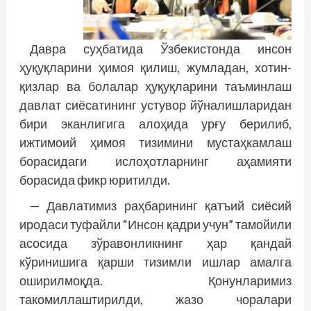
Давра суҳбатида Ўзбекистонда инсон
ҳуқуқларини ҳимоя қилиш, жумладан, хотин-
қизлар ва болалар ҳуқуқларини таъминлаш
давлат сиёсатининг устувор йўналишларидан
бири эканлигига алоҳида урғу берилиб,
ижтимоий ҳимоя тизимини мустаҳкамлаш
борасидаги ислоҳотларнинг аҳамияти
борасида фикр юритилди.
— Давлатимиз раҳбарининг қатъий сиёсий
иродаси туфайли “Инсон қадри учун” тамойили
асосида зўравонликнинг ҳар қандай
кўринишига қарши тизимли ишлар амалга
оширилмоқда. Қонунларимиз
такомиллаштирилди, жазо чоралари