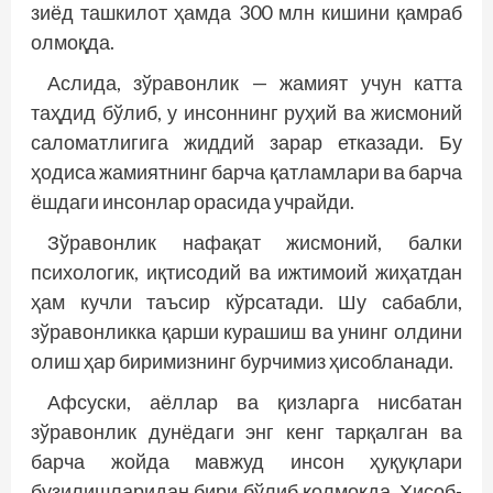
зиёд ташкилот ҳамда 300 млн кишини қамраб
олмоқда.
Аслида, зўравонлик — жамият учун катта
таҳдид бўлиб, у инсоннинг руҳий ва жисмоний
саломатлигига жиддий зарар етказади. Бу
ҳодиса жамиятнинг барча қатламлари ва барча
ёшдаги инсонлар орасида учрайди.
Зўравонлик нафақат жисмоний, балки
психологик, иқтисодий ва ижтимоий жиҳатдан
ҳам кучли таъсир кўрсатади. Шу сабабли,
зўравонликка қарши курашиш ва унинг олдини
олиш ҳар биримизнинг бурчимиз ҳисобланади.
Афсуски, аёллар ва қизларга нисбатан
зўравонлик дунёдаги энг кенг тарқалган ва
барча жойда мавжуд инсон ҳуқуқлари
бузилишларидан бири бўлиб қолмоқда. Ҳисоб-