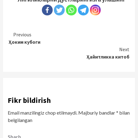
Continue
Previous
Ҳоким кубоги
Reading
Next
Ҳайитликка китоб
Fikr bildirish
Email manzilingiz chop etilmaydi.
Majburiy bandlar
*
bilan
belgilangan
Sharh