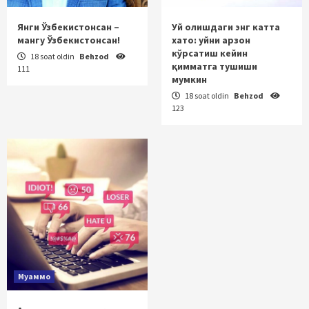
Янги Ўзбекистонсан –
Уй олишдаги энг катта
мангу Ўзбекистонсан!
хато: уйни арзон
кўрсатиш кейин
18 soat oldin
Behzod
қимматга тушиши
111
мумкин
18 soat oldin
Behzod
123
Муаммо