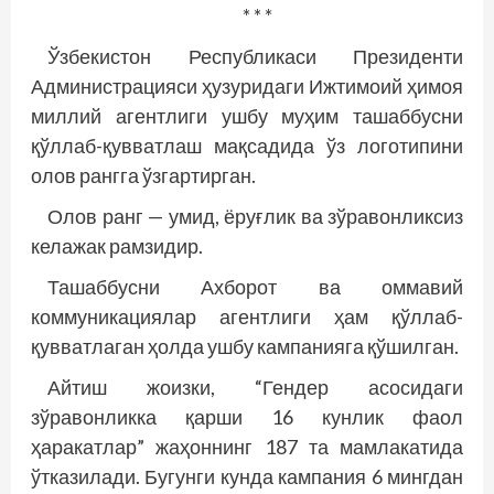
* * *
Ўзбекистон Республикаси Президенти
Администрацияси ҳузуридаги Ижтимоий ҳимоя
миллий агентлиги ушбу муҳим ташаббусни
қўллаб-қувватлаш мақсадида ўз логотипини
олов рангга ўзгартирган.
Олов ранг — умид, ёруғлик ва зўравонликсиз
келажак рамзидир.
Ташаббусни Ахборот ва оммавий
коммуникациялар агентлиги ҳам қўллаб-
қувватлаган ҳолда ушбу кампанияга қўшилган.
Айтиш жоизки, “Гендер асосидаги
зўравонликка қарши 16 кунлик фаол
ҳаракатлар” жаҳоннинг 187 та мамлакатида
ўтказилади. Бугунги кунда кампания 6 мингдан