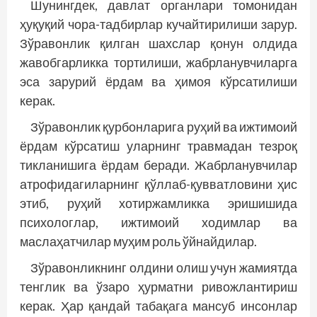
Шунингдек, давлат органлари томонидан
ҳуқуқий чора-тадбирлар кучайтирилиши зарур.
Зўравонлик қилган шахслар қонун олдида
жавобгарликка тортилиши, жабрланувчиларга
эса зарурий ёрдам ва ҳимоя кўрсатилиши
керак.
Зўравонлик қурбонларига руҳий ва ижтимоий
ёрдам кўрсатиш уларнинг травмадан тезроқ
тикланишига ёрдам беради. Жабрланувчилар
атрофидагиларнинг қўллаб-қувватловини ҳис
этиб, руҳий хотиржамликка эришишида
психологлар, ижтимоий ходимлар ва
маслаҳатчилар муҳим роль ўйнайдилар.
Зўравонликнинг олдини олиш учун жамиятда
тенглик ва ўзаро ҳурматни ривожлантириш
керак. Ҳар қандай табақага мансуб инсонлар