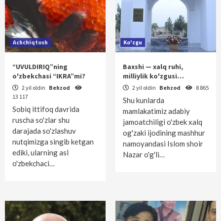
Achchiqtosh
Ko'zgu
“UVULDIRIQ”ning
Baxshi — xalq ruhi,
o'zbekchasi “IKRA”mi?
milliylik ko'zgusi…
2 yil oldin
Behzod
2 yil oldin
Behzod
8 865
13 117
Shu kunlarda
Sobiq ittifoq davrida
mamlakatimiz adabiy
ruscha so'zlar shu
jamoatchiligi o'zbek xalq
darajada so'zlashuv
og'zaki ijodining mashhur
nutqimizga singib ketgan
namoyandasi Islom shoir
ediki, ularning asl
Nazar o'g'li…
o'zbekchaci…