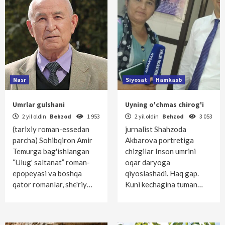
Nasr
Siyosat
Hamkasb
Umrlar gulshani
Uyning o'chmas chirog'i
2 yil oldin
Behzod
1 953
2 yil oldin
Behzod
3 053
(tarixiy roman-essedan
jurnalist Shahzoda
parcha) Sohibqiron Amir
Akbarova portretiga
Temurga bag'ishlangan
chizgilar Inson umrini
“Ulug' saltanat” roman-
oqar daryoga
epopeyasi va boshqa
qiyoslashadi. Haq gap.
qator romanlar, she'riy…
Kuni kechagina tuman…