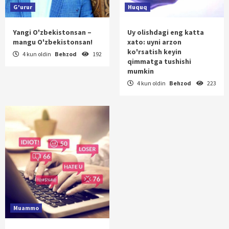
G'urur
Huquq
Yangi O'zbekistonsan –
Uy olishdagi eng katta
mangu O'zbekistonsan!
xato: uyni arzon
ko'rsatish keyin
4 kun oldin
Behzod
192
qimmatga tushishi
mumkin
4 kun oldin
Behzod
223
Muammo