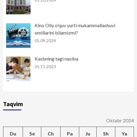
01.10.2024
Kino Oliy o'quv yurti mukammallashuvi
omillarini bilamizmi?
05.09.2024
Kasbning tagi nasiba
01.11.2023
Taqvim
Oktabr 2024
Du
Se
Ch
Pa
Ju
Sh
Ya