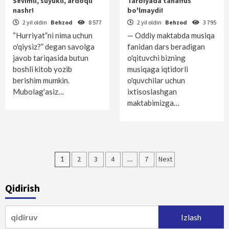
Sevimli, suyukli, ardoqli
Tarbiyada tanaffus
nashr!
bo'lmaydi!
2 yil oldin
Behzod
8 577
2 yil oldin
Behzod
3 795
“Hurriyat”ni nima uchun
— Oddiy maktabda musiqa
o'qiysiz?” degan savolga
fanidan dars beradigan
javob tariqasida butun
o'qituvchi bizning
boshli kitob yozib
musiqaga iqtidorli
berishim mumkin.
o'quvchilar uchun
Mubolag'asiz…
ixtisoslashgan
maktabimizga…
Maqolalar
1
2
3
4
…
7
Next
bo‘yicha
Qidirish
harakatlanish
Qidirshish: