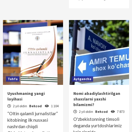
Tuhfa
Aytgancha
Uyushmaning yangi
Nomi abadiylashtirilgan
loyihasi
shaxslarni yaxshi
bilamizmi?
2 yil oldin
Behzod
1 104
2 yil oldin
Behzod
7 873
“Oltin qalamli jurnalistlar”
O'zbekistonning timsoli
kitobining ilk nusxasi
deganda yurtdoshlarimiz
nashrdan chiqdi