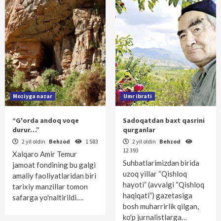
Moziyga nazar
Umr ibrati
“G'orda andoq voqe
Sadoqatdan baxt qasrini
durur…”
qurganlar
2 yil oldin
Behzod
1 583
2 yil oldin
Behzod
12 393
Xalqaro Amir Temur
Suhbatlarimizdan birida
jamoat fondining bu galgi
uzoq yillar “Qishloq
amaliy faoliyatlaridan biri
hayoti” (avvalgi “Qishloq
tarixiy manzillar tomon
haqiqati”) gazetasiga
safarga yo'naltirildi….
bosh muharrirlik qilgan,
ko'p jurnalistlarga…