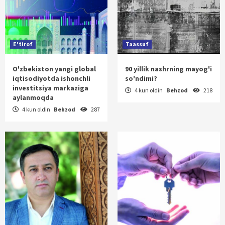
E'tirof
Taassuf
O'zbekiston yangi global
90 yillik nashrning mayog'i
iqtisodiyotda ishonchli
so'ndimi?
investitsiya markaziga
4 kun oldin
Behzod
218
aylanmoqda
4 kun oldin
Behzod
287