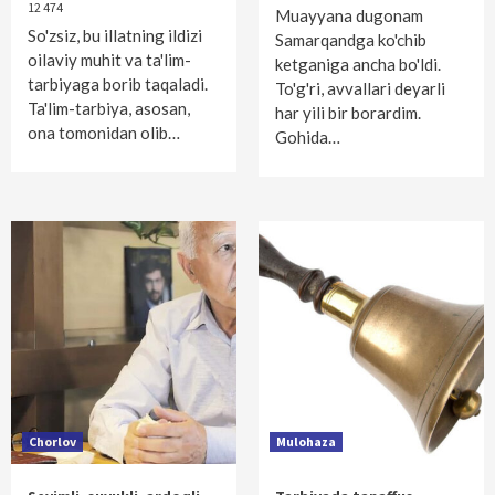
12 474
Muayyana dugonam
So'zsiz, bu illatning ildizi
Samarqandga ko'chib
oilaviy muhit va ta'lim-
ketganiga ancha bo'ldi.
tarbiyaga borib taqaladi.
To'g'ri, avvallari deyarli
Ta'lim-tarbiya, asosan,
har yili bir borardim.
ona tomonidan olib…
Gohida…
Chorlov
Mulohaza