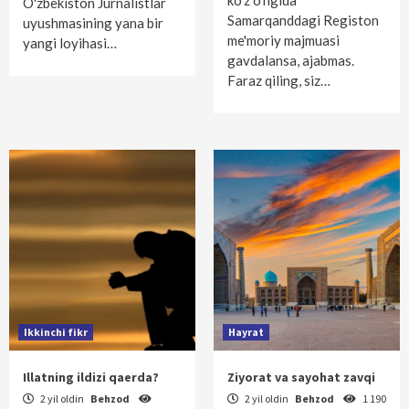
ko'z o'ngida
O'zbekiston Jurnalistlar
Samarqanddagi Registon
uyushmasining yana bir
me'moriy majmuasi
yangi loyihasi…
gavdalansa, ajabmas.
Faraz qiling, siz…
Ikkinchi fikr
Hayrat
Illatning ildizi qaerda?
Ziyorat va sayohat zavqi
2 yil oldin
Behzod
2 yil oldin
Behzod
1 190