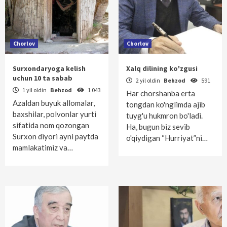
Chorlov
Chorlov
Surxondaryoga kelish
Xalq dilining ko'zgusi
uchun 10 ta sabab
2 yil oldin
Behzod
591
1 yil oldin
Behzod
1 043
Har chorshanba erta
Azaldan buyuk allomalar,
tongdan ko'nglimda ajib
baxshilar, polvonlar yurti
tuyg'u hukmron bo'ladi.
sifatida nom qozongan
Ha, bugun biz sevib
Surxon diyori ayni paytda
o'qiydigan “Hurriyat”ni…
mamlakatimiz va…