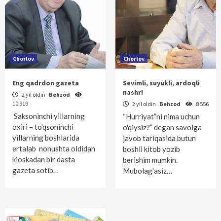
Chorlov
Chorlov
Eng qadrdon gazeta
Sevimli, suyukli, ardoqli
nashr!
2 yil oldin
Behzod
10 919
2 yil oldin
Behzod
8 556
Saksoninchi yillarning
“Hurriyat”ni nima uchun
oxiri – to'qsoninchi
o'qiysiz?” degan savolga
yillarning boshlarida
javob tariqasida butun
ertalab nonushta oldidan
boshli kitob yozib
kioskadan bir dasta
berishim mumkin.
gazeta sotib…
Mubolag'asiz…