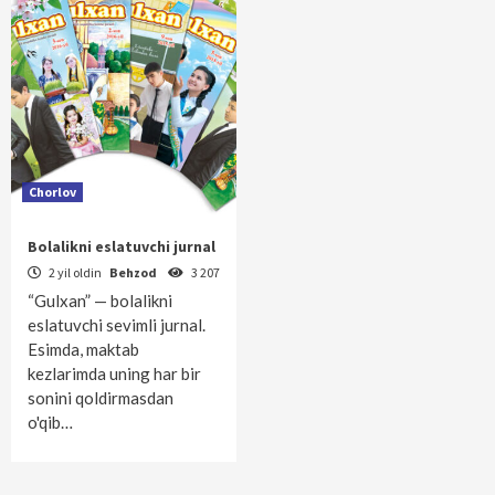
Chorlov
Bolalikni eslatuvchi jurnal
2 yil oldin
Behzod
3 207
“Gulxan” — bolalikni
eslatuvchi sevimli jurnal.
Esimda, maktab
kezlarimda uning har bir
sonini qoldirmasdan
o'qib…