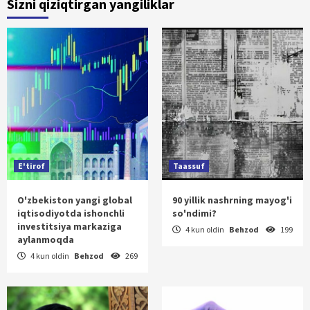
Sizni qiziqtirgan yangiliklar
E'tirof
Taassuf
O'zbekiston yangi global
90 yillik nashrning mayog'i
iqtisodiyotda ishonchli
so'ndimi?
investitsiya markaziga
4 kun oldin
Behzod
199
aylanmoqda
4 kun oldin
Behzod
269