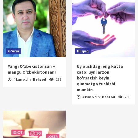
G'urur
Huquq
Yangi O'zbekistonsan –
Uy olishdagi eng katta
mangu O'zbekistonsan!
xato: uyni arzon
ko'rsatish keyin
4 kun oldin
Behzod
179
qimmatga tushishi
mumkin
4 kun oldin
Behzod
208