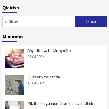
Qidirish
Qidirshish:
Muammo
Algoritm va til: kim g'olib?
05.08.2026
Qushlar xavf ostida
15.04.2026
Zilzilani o'rganmasa ham bo'laveradimi?