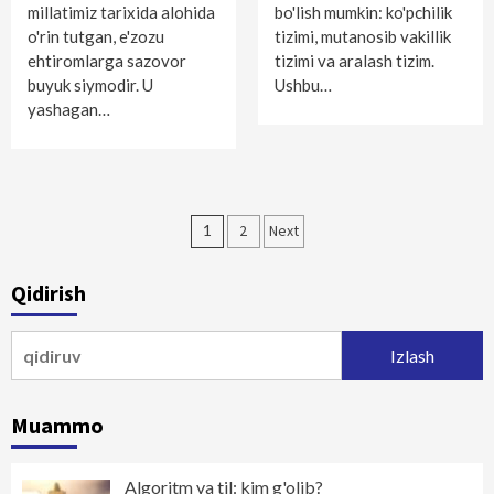
millatimiz tarixida alohida
bo'lish mumkin: ko'pchilik
o'rin tutgan, e'zozu
tizimi, mutanosib vakillik
ehtiromlarga sazovor
tizimi va aralash tizim.
buyuk siymodir. U
Ushbu…
yashagan…
Maqolalar
1
2
Next
bo‘yicha
Qidirish
harakatlanish
Qidirshish:
Muammo
Algoritm va til: kim g'olib?