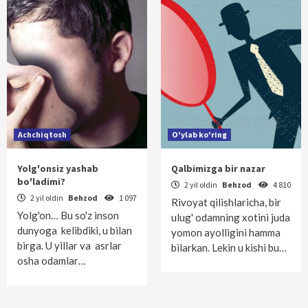
Achchiqtosh
O'ylab ko'ring
Yolg'onsiz yashab
Qalbimizga bir nazar
bo'ladimi?
2 yil oldin
Behzod
4 810
2 yil oldin
Behzod
1 097
Rivoyat qilishlaricha, bir
Yolg'on… Bu so'z inson
ulug' odamning xotini juda
dunyoga kelibdiki, u bilan
yomon ayolligini hamma
birga. U yillar va asrlar
bilarkan. Lekin u kishi bu…
osha odamlar…