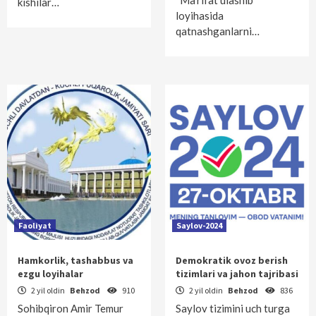
“Ma'rifat ulashib”
kishilar…
loyihasida
qatnashganlarni…
Faoliyat
Saylov-2024
Hamkorlik, tashabbus va
Demokratik ovoz berish
ezgu loyihalar
tizimlari va jahon tajribasi
2 yil oldin
Behzod
910
2 yil oldin
Behzod
836
Sohibqiron Amir Temur
Saylov tizimini uch turga