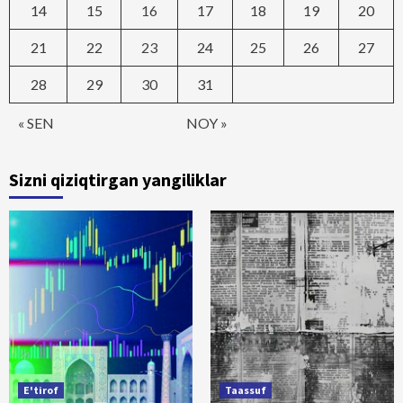
14
15
16
17
18
19
20
21
22
23
24
25
26
27
28
29
30
31
« SEN
NOY »
Sizni qiziqtirgan yangiliklar
E'tirof
Taassuf