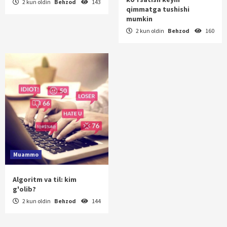
2 kun oldin
Behzod
143
qimmatga tushishi
mumkin
2 kun oldin
Behzod
160
Muammo
Algoritm va til: kim
g'olib?
2 kun oldin
Behzod
144