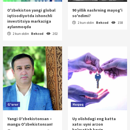
O'zbekiston yangi global
90 yillik nashrning mayog'i
iqtisodiyotda ishonchli
so'ndimi?
investitsiya markaziga
2 kun oldin
Behzod
158
aylanmoqda
2 kun oldin
Behzod
202
G'urur
Huquq
Yangi O'zbekistonsan –
Uy olishdagi eng katta
mangu O'zbekistonsan!
xato: uyni arzon
ko'rsatish keyin