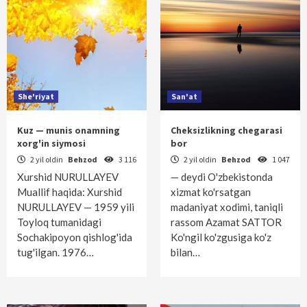
She'riyat
San'at
Kuz — munis onamning
Cheksizlikning chegarasi
xorg'in siymosi
bor
2 yil oldin
Behzod
3 116
2 yil oldin
Behzod
1 047
Xurshid NURULLAYEV
— deydi O'zbekistonda
Muallif haqida: Xurshid
xizmat ko'rsatgan
NURULLAYEV — 1959 yili
madaniyat xodimi, taniqli
Toyloq tumanidagi
rassom Azamat SATTOR
Sochakipoyon qishlog'ida
Ko'ngil ko'zgusiga ko'z
tug'ilgan. 1976…
bilan…