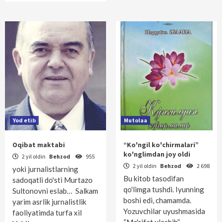
Yod etib
Mutolaa
Oqibat maktabi
“Ko'ngil ko'chirmalari”
ko'nglimdan joy oldi
2 yil oldin
Behzod
955
2 yil oldin
Behzod
2 698
yoki jurnalistlarning
Bu kitob tasodifan
sadoqatli do'sti Murtazo
qo'limga tushdi. Iyunning
Sultonovni eslab… Salkam
boshi edi, chamamda.
yarim asrlik jurnalistlik
Yozuvchilar uyushmasida
faoliyatimda turfa xil