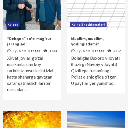
Ko'zgu
Ko'ngil kechinmalari
“Dehqon” so'zi mag'rur
Muallim, muallim,
jarangladi
yodingizdami?
2 yil oldin
Behzod
1 134
2 yil oldin
Behzod
4 192
Xilvat joylar, go'zal
Bolaligim Buxoro viloyati
maskanlardan boy
(hozirgi Navoiy viloyati)
tariximiz unsurlarini izlab,
Qiziltepa tumanidagi
katta shaharga qaytgan
Po'lat qishlog'ida o'tgan.
safar qatnashchilari bir
U paytlar yer yumshoq…
narsadan…