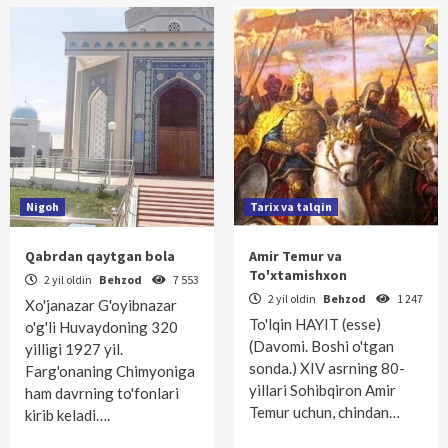
Nigoh
Tarix va talqin
Qabrdan qaytgan bola
Amir Temur va
To'xtamishxon
2 yil oldin
Behzod
7 553
2 yil oldin
Behzod
1 247
Xo'janazar G'oyibnazar
To'lqin HAYIT (esse)
o'g'li Huvaydoning 320
(Davomi. Boshi o'tgan
yilligi 1927 yil.
sonda.) XIV asrning 80-
Farg'onaning Chimyoniga
yillari Sohibqiron Amir
ham davrning to'fonlari
Temur uchun, chindan…
kirib keladi….