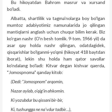
Bu hikoyatdan Bahrom masrur va xursand
bo'ladi.
Albatta, shartlilik va tagma'nolarga boy bo'lgan
mumtoz adabiyotimiz namunalarida jo qilingan
mantiqlarni anglash uchun chuqur bilim kerak. Biz
ko'rgan nashr (O'n besh tomlik. 9-tom. 1966 yil) da
asar qay holda nashr qilingan, odatdagidek,
qisqarishlar bo'lganmi-yo'qmi (hikoyat 418 baytdan
iborat), lekin shu holda ham qator savollar
ko'ndalang bo'ladi: Kitvar degan kishvar qaerda,
“Jomospnoma” qanday kitob:
(Dedi: “Jomospnom” arqomin,
Nazar aylab, o'qig'in ahkomin.
Ki yozubdur bu qissani bir-bir,
Ki, tushungga ne na'vdur tadbir…),