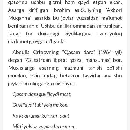
qatorida ushbu g'orni ham qayd etgan ekan.
Asarga kiritilgan Ibrohim as-Suliyning “Axbori
Muqanna” asarida bu joylar yuzasidan ma'lumot
berilgani aniq. Ushbu dalillar ommadan sir tutilgan,
faqat tor doiradagi ziyolilargina uzuq-yuluq
ma'lumotga ega bo'lganlar.
Abdulla Oripovning “Qasam dara” (1964 yil)
degan 73 satrdan iborat go'zal manzumasi bor.
Muxlislarga asarning mazmuni tanish bo'lishi
mumkin, lekin undagi betakror tasvirlar ana shu
joylardan olinganga o'xshaydi:
Qasam dara guvillaydi mast,
Guvillaydi tubi yo'q makon.
Ko'kdan unga ko'rinar faqat
Mitti yulduz va parcha osmon.