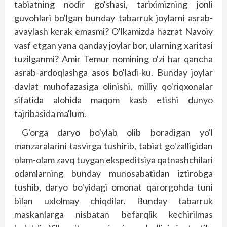
tabiatning nodir go'shasi, tariximizning jonli
guvohlari bo'lgan bunday tabarruk joylarni asrab-
avaylash kerak emasmi? O'lkamizda hazrat Navoiy
vasf etgan yana qanday joylar bor, ularning xaritasi
tuzilganmi? Amir Temur nomining o'zi har qancha
asrab-ardoqlashga asos bo'ladi-ku. Bunday joylar
davlat muhofazasiga olinishi, milliy qo'riqxonalar
sifatida alohida maqom kasb etishi dunyo
tajribasida ma'lum.
G'orga daryo bo'ylab olib boradigan yo'l
manzaralarini tasvirga tushirib, tabiat go'zalligidan
olam-olam zavq tuygan ekspeditsiya qatnashchilari
odamlarning bunday munosabatidan iztirobga
tushib, daryo bo'yidagi omonat qarorgohda tuni
bilan uxlolmay chiqdilar. Bunday tabarruk
maskanlarga nisbatan befarqlik kechirilmas