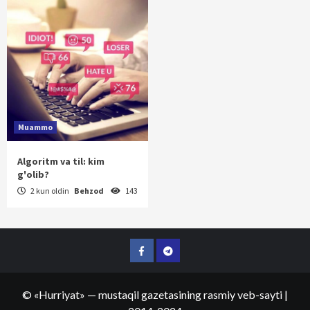
Muammo
Algoritm va til: kim
g'olib?
2 kun oldin
Behzod
143
Facebook
Telegram
©
«Hurriyat»
— mustaqil gazetasining rasmiy veb-sayti
|