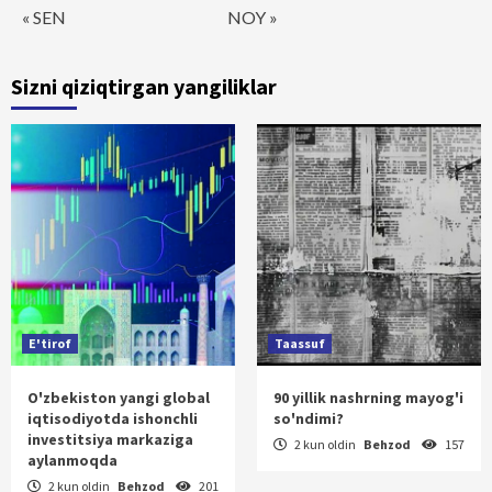
« SEN
NOY »
Sizni qiziqtirgan yangiliklar
E'tirof
Taassuf
O'zbekiston yangi global
90 yillik nashrning mayog'i
iqtisodiyotda ishonchli
so'ndimi?
investitsiya markaziga
2 kun oldin
Behzod
157
aylanmoqda
2 kun oldin
Behzod
201