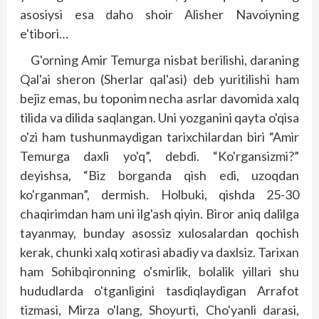
asosiysi esa daho shoir Alisher Navoiyning
e'tibori…
G'orning Amir Temurga nisbat berilishi, daraning
Qal'ai sheron (Sherlar qal'asi) deb yuritilishi ham
bejiz emas, bu toponim necha asrlar davomida xalq
tilida va dilida saqlangan. Uni yozganini qayta o'qisa
o'zi ham tushunmaydigan tarixchilardan biri “Amir
Temurga daxli yo'q”, debdi. “Ko'rgansizmi?”
deyishsa, “Biz borganda qish edi, uzoqdan
ko'rganman”, dermish. Holbuki, qishda 25-30
chaqirimdan ham uni ilg'ash qiyin. Biror aniq dalilga
tayanmay, bunday asossiz xulosalardan qochish
kerak, chunki xalq xotirasi abadiy va daxlsiz. Tarixan
ham Sohibqironning o'smirlik, bolalik yillari shu
hududlarda o'tganligini tasdiqlaydigan Arrafot
tizmasi, Mirza o'lang, Shoyurti, Cho'yanli darasi,