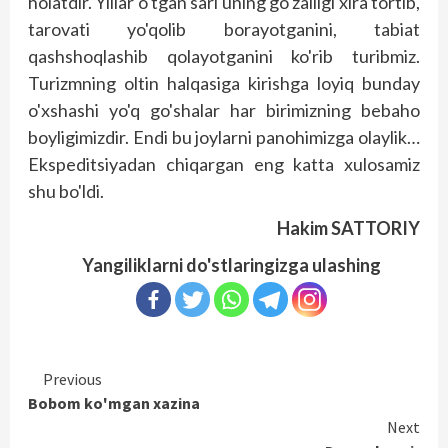
holatdir. Yillar o'tgan sari uning go'zalligi xira tortib,
tarovati yo'qolib borayotganini, tabiat
qashshoqlashib qolayotganini ko'rib turibmiz.
Turizmning oltin halqasiga kirishga loyiq bunday
o'xshashi yo'q go'shalar har birimizning bebaho
boyligimizdir. Endi bu joylarni panohimizga olaylik…
Ekspeditsiyadan chiqargan eng katta xulosamiz
shu bo'ldi.
Hakim SATTORIY
Yangiliklarni do'stlaringizga ulashing
Continue
Previous
Bobom ko'mgan xazina
Reading
Next