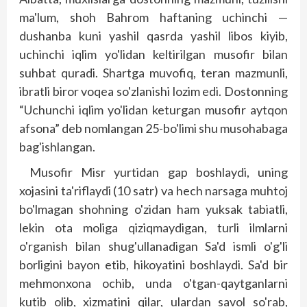
ma'lum, shoh Bahrom haftaning uchinchi —
dushanba kuni yashil qasrda yashil libos kiyib,
uchinchi iqlim yo'lidan keltirilgan musofir bilan
suhbat quradi. Shartga muvofiq, teran mazmunli,
ibratli biror voqea so'zlanishi lozim edi. Dostonning
“Uchunchi iqlim yo'lidan keturgan musofir aytqon
afsona” deb nomlangan 25-bo'limi shu musohabaga
bag'ishlangan.
Musofir Misr yurtidan gap boshlaydi, uning
xojasini ta'riflaydi (10 satr) va hech narsaga muhtoj
bo'lmagan shohning o'zidan ham yuksak tabiatli,
lekin ota moliga qiziqmaydigan, turli ilmlarni
o'rganish bilan shug'ullanadigan Sa'd ismli o'g'li
borligini bayon etib, hikoyatini boshlaydi. Sa'd bir
mehmonxona ochib, unda o'tgan-qaytganlarni
kutib olib, xizmatini qilar, ulardan savol so'rab,