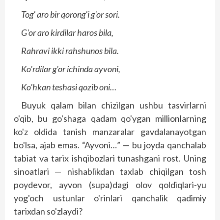
Tog' aro bir qorong'i g'or sori.
G'or aro kirdilar haros bila,
Rahravi ikki rahshunos bila.
Ko'rdilar g'or ichinda ayvoni,
Ko'hkan teshasi qozib oni…
Buyuk qalam bilan chizilgan ushbu tasvirlarni
o'qib, bu go'shaga qadam qo'ygan millionlarning
ko'z oldida tanish manzaralar gavdalanayotgan
bo'lsa, ajab emas. “Ayvoni…” — bu joyda qanchalab
tabiat va tarix ishqibozlari tunashgani rost. Uning
sinoatlari — nishablikdan taxlab chiqilgan tosh
poydevor, ayvon (supa)dagi olov qoldiqlari-yu
yog'och ustunlar o'rinlari qanchalik qadimiy
tarixdan so'zlaydi?