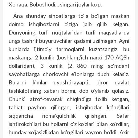
Xonaqa, Boboshodi… singari joylar ko'p.
Ana shunday sinoatlarga to'la bo'lgan maskan
doimo ishqibozlarni o'ziga jalb qilib kelgan.
Dunyoning turli nuqtalaridan turli maqsadlarda
unga tashrif buyuruvchilar qadami uzilmagan. Ayni
kunlarda ijtimoiy tarmoqlarni kuzatsangiz, bu
maskanga 2 kunlik (boshlang'ich narxi 170 AQSh
dollaridan), 3 kunlik (2 860 ming so'mdan)
sayohatlarga chorlovchi e'lonlarga duch kelasiz.
Bularni kimlar uyushtirayapti, biror davlat
tashkilotining xabari bormi, deb o'ylanib qolasiz.
Chunki atrof-tevarak chiqindiga to'lib ketgan,
tabiat payhon qilingan, ishqibozlar ko'ngillari
siqqancha noma'qulchilik qilishgan. Safar
ishtirokchilari bu hollarni o'z ko'zlari bilan ko'rdilar,
bunday xo'jasizlikdan ko'ngillari vayron bo'ldi. Axir