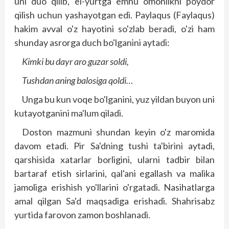
uni duo qilib, el-yurtga emnu omonlikni poydor
qilish uchun yashayotgan edi. Paylaqus (Faylaqus)
hakim avval o'z hayotini so'zlab beradi, o'zi ham
shunday asrorga duch bo'lganini aytadi:
Kimki bu dayr aro guzar soldi,
Tushdan aning balosiga qoldi…
Unga bu kun voqe bo'lganini, yuz yildan buyon uni
kutayotganini ma'lum qiladi.
Doston mazmuni shundan keyin o'z maromida
davom etadi. Pir Sa'dning tushi ta'birini aytadi,
qarshisida xatarlar borligini, ularni tadbir bilan
bartaraf etish sirlarini, qal'ani egallash va malika
jamoliga erishish yo'llarini o'rgatadi. Nasihatlarga
amal qilgan Sa'd maqsadiga erishadi. Shahrisabz
yurtida farovon zamon boshlanadi.