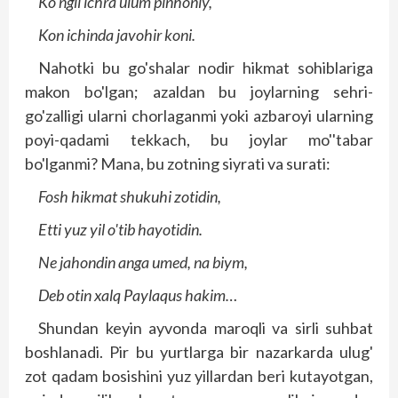
Ko'ngli ichra ulum pinhoniy,
Kon ichinda javohir koni.
Nahotki bu go'shalar nodir hikmat sohiblariga
makon bo'lgan; azaldan bu joylarning sehri-
go'zalligi ularni chorlaganmi yoki azbaroyi ularning
poyi-qadami tekkach, bu joylar mo''tabar
bo'lganmi? Mana, bu zotning siyrati va surati:
Fosh hikmat shukuhi zotidin,
Etti yuz yil o'tib hayotidin.
Ne jahondin anga umed, na biym,
Deb otin xalq Paylaqus hakim…
Shundan keyin ayvonda maroqli va sirli suhbat
boshlanadi. Pir bu yurtlarga bir nazarkarda ulug'
zot qadam bosishini yuz yillardan beri kutayotgan,