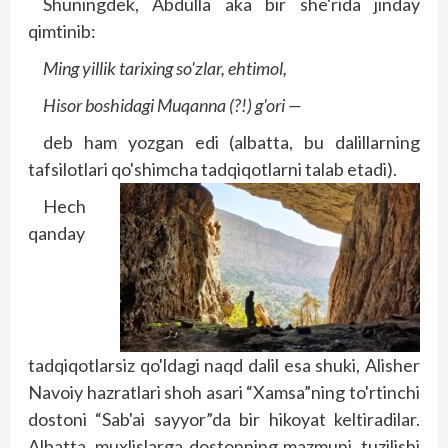
Shuningdek, Abdulla aka bir she'rida jinday
qimtinib:
Ming yillik tarixing so'zlar, ehtimol,
Hisor boshidagi Muqanna (?!) g'ori —
deb ham yozgan edi (albatta, bu dalillarning
tafsilotlari qo'shimcha tadqiqotlarni talab etadi).
Hech
qanday
tadqiqotlarsiz qo'ldagi naqd dalil esa shuki, Alisher
Navoiy hazratlari shoh asari “Xamsa”ning to'rtinchi
dostoni “Sab'ai sayyor”da bir hikoyat keltiradilar.
Albatta, muxlislarga dostonning mazmuni, tuzilishi