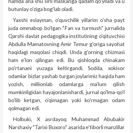
hamda ana shu sirli maskanga qadam qo'yiladi va u
butunlay o'ziga bog'lab oladi.
Yaxshi eslayman, o'quvchilik yillarim o'sha payt
juda ommabop bo'lgan “Fan va turmush” jurnalida
Qarshi davlat pedagogika institutining o'qituvchisi
Abdulla Mamatovning Amir Temur g'origa sayohat
haqidagi maqolasi chiqdi. Unda g'orning chizmasi
ham e'lon qilingan edi. Bu qishloqda chinakam
po'rtanani yuzaga keltirgandi. Sodda, xokisor
odamlar bizlar yashab turgan joylarimiz haqida ham
yozish, millionlab odamlarga ma'lum qilish
mumkinligidan hayajonlanishardi, jurnal qo'lma-qo'l
bo'lib ketgan, o'qimagan yoki ko'rmagan odam
qolmagan edi.
Holbuki, X asrdayoq Muhammad Abubakir
Narshaxiy “Tarixi Buxoro” asarida e'tiborli manzillar