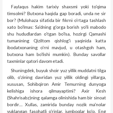
Faylaqus hakim tarixiy shaxsmi yoki to'qima
timsolmi? Butxona haqida gap boradi, unda ne sir
bor? (Mulohaza sifatida bir fikrni o'rtaga tashlash
xato bo'lmas: Sa'dning g'orga borish yo'li mabodo
shu hududlardan o'tgan bo'lsa, hozirgi Qamashi
tumanining Qiziltom qishlog'i yaqinida katta
ibodatxonaning o'rni mavjud, u otashgoh ham,
butxona ham bo'lishi mumkin). Bunday savollar
taxminlar qatori davom etadi.
Shuningdek, buyuk shoir yuz yillik muddatni tilga
olib, o'zining davridan yuz yillik oldingi yillarga,
xususan, Sohibqiron Amir Temurning dunyoga
kelishiga ishora qilmayaptimi? Axir Kesh
(Shahrisabz)ning qalamga olinishida ham bir sinoat
bordir… Xullas, zamirida bunday nozik ma'nolar
yuklangan fasohatli o'rinlar, jumboqlar ko'p. Eng