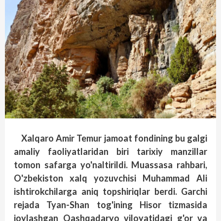
Xalqaro Amir Temur jamoat fondining bu galgi
amaliy faoliyatlaridan biri tarixiy manzillar
tomon safarga yo'naltirildi. Muassasa rahbari,
O'zbekiston xalq yozuvchisi Muhammad Ali
ishtirokchilarga aniq topshiriqlar berdi. Garchi
rejada Tyan-Shan tog'ining Hisor tizmasida
joylashgan Qashqadaryo viloyatidagi g'or va