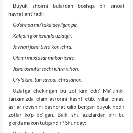
Buyuk shoirni bulardan boshqa bir sinoat
hayratlantiradi:
Go'shada mu'takif deyilgan pir,
Xalqdin g'or ichinda uzlatgir.
Javhari jismi tiyra kon ichra,
Olami muxtasar makon ichra.
Jismi oshufta sochi ichra nihon,
O'ylakim, tun savodi ichra jahon.
Uzlatga chekingan bu zot kim edi? Ma'lumki,
tariximizda olam asrorini kashf etib, yillar emas,
asrlar royishini bashorat qilib bergan buyuk nodir
zotlar ko'p bo'lgan. Balki shu azizlardan biri bu
g'orda makon tutgandir? Shunday: