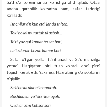
Sa'd o'z toleini sinab ko'rishga ahd qiladi. Otasi
ancha qarshilik ko'rsatsa ham, safar tadorigi
ko'riladi:
Ishchilar o'n kun etdi jahdu shitob,
Toki bo'ldi murattab ul asbob…
To'rt yuz qul kamar ba zar bori,
La'lu durdin bezab kamar bori.
Safar o'tgan yo'llar ta'riflanadi va Sa'd manzilga
yetadi. Haqiqatan, sirli tush ko'radi, endi pirni
topish kerak edi. Yaxshisi, Hazratning o'z so'zlarini
o'qiylik:
Sa'd bo'ldi alar bila hamroh.
Boshladilar yo'l ikki kor ogoh.
Qildilar azm kuhsor sori,