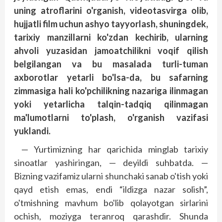
uning atroflarini o'rganish, videotasvirga olib,
hujjatli film uchun ashyo tayyorlash, shuningdek,
tarixiy manzillarni ko'zdan kechirib, ularning
ahvoli yuzasidan jamoatchilikni voqif qilish
belgilangan va bu masalada turli-tuman
axborotlar yetarli bo'lsa-da, bu safarning
zimmasiga hali ko'pchilikning nazariga ilinmagan
yoki yetarlicha talqin-tadqiq qilinmagan
ma'lumotlarni to'plash, o'rganish vazifasi
yuklandi.
— Yurtimizning har qarichida minglab tarixiy
sinoatlar yashiringan, — deyildi suhbatda. —
Bizning vazifamiz ularni shunchaki sanab o'tish yoki
qayd etish emas, endi “ildizga nazar solish”,
o'tmishning mavhum bo'lib qolayotgan sirlarini
ochish, moziyga teranroq qarashdir. Shunda