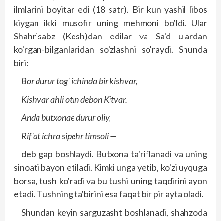
ilmlarini boyitar edi (18 satr). Bir kun yashil libos
kiygan ikki musofir uning mehmoni bo'ldi. Ular
Shahrisabz (Kesh)dan edilar va Sa'd ulardan
ko'rgan-bilganlaridan so'zlashni so'raydi. Shunda
biri:
Bor durur tog' ichinda bir kishvar,
Kishvar ahli otin debon Kitvar.
Anda butxonae durur oliy,
Rif'at ichra sipehr timsoli —
deb gap boshlaydi. Butxona ta'riflanadi va uning
sinoati bayon etiladi. Kimki unga yetib, ko'zi uyquga
borsa, tush ko'radi va bu tushi uning taqdirini ayon
etadi. Tushning ta'birini esa faqat bir pir ayta oladi.
Shundan keyin sarguzasht boshlanadi, shahzoda