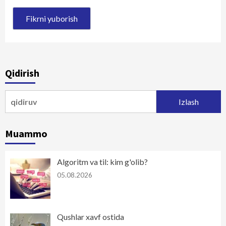
Qidirish
Qidirshish:
Muammo
Algoritm va til: kim g'olib?
05.08.2026
Qushlar xavf ostida