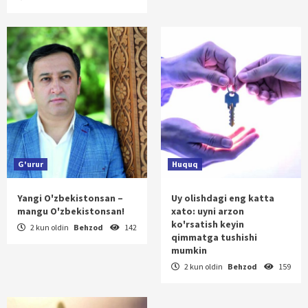
G'urur
Huquq
Yangi O'zbekistonsan –
Uy olishdagi eng katta
mangu O'zbekistonsan!
xato: uyni arzon
ko'rsatish keyin
2 kun oldin
Behzod
142
qimmatga tushishi
mumkin
2 kun oldin
Behzod
159