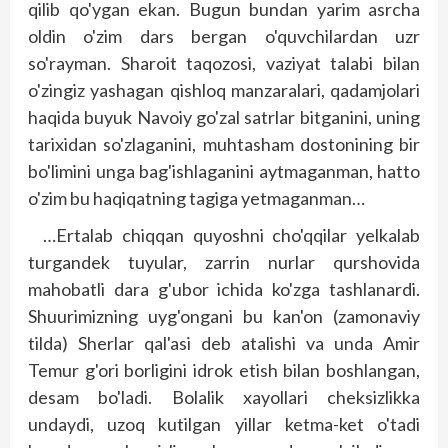
qilib qo'ygan ekan. Bugun bundan yarim asrcha
oldin o'zim dars bergan o'quvchilardan uzr
so'rayman. Sharoit taqozosi, vaziyat talabi bilan
o'zingiz yashagan qishloq manzaralari, qadamjolari
haqida buyuk Navoiy go'zal satrlar bitganini, uning
tarixidan so'zlaganini, muhtasham dostonining bir
bo'limini unga bag'ishlaganini aytmaganman, hatto
o'zim bu haqiqatning tagiga yetmaganman…
…Ertalab chiqqan quyoshni cho'qqilar yelkalab
turgandek tuyular, zarrin nurlar qurshovida
mahobatli dara g'ubor ichida ko'zga tashlanardi.
Shuurimizning uyg'ongani bu kan'on (zamonaviy
tilda) Sherlar qal'asi deb atalishi va unda Amir
Temur g'ori borligini idrok etish bilan boshlangan,
desam bo'ladi. Bolalik xayollari cheksizlikka
undaydi, uzoq kutilgan yillar ketma-ket o'tadi