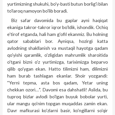
yurtimizning shukuhi, bo'y-basti butun borlig'i bilan
to'laroq namoyon bo'lib boradi.
Biz safar davomida bu gaplar ayni haqiqat
ekaniga takror-takror iqror bo'ldik, ishondik. Ochiq
e'tirof etganda, hali ham g'ofil ekanmiz. Bu holning
qator sabablari bor. Ayniqsa, hozirgi katta
avlodning shakllanish va mustaqil hayotga qadam
qo'yishi qaramlik, o'zligidan mahrumlik sharoitida
o'tgani bizni o'z yurtimizga, tariximizga beparvo
qilib qo'ygan ekan. Hatto tilimizni ham, dilimizni
ham burab tashlagan ekanlar. Shoir yozgandi:
“Yerni tepma, asta bos qadam, Yetar uning
chekkan ozori…”. Davomi esa dahshatli! Aslida, bu
tuproq bizlar avlodi bo'lgan buyuk bobolar yurti,
ular mangu qo'nim topgan muqaddas zamin ekan.
Davr mafkurasi ko'zlarni basir, ko'ngillarni so'qir