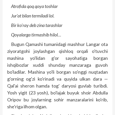
Atrofida qoq qoya toshlar
Jur'at bilan termiladi lol.
Bir ko'ray deb zina tarashlar
Qoyalarga tirmashib hilol…
Bugun Qamashi tumanidagi mashhur Langar ota
ziyoratgohi joylashgan qishloq orqali o'tuvchi
mashina yo'lidan g'or sayohatiga borgan
ishqibozlar xuddi shunday manzaraga guvoh
bo'ladilar. Mashina yo'li borgan so'nggi nuqtadan
g'orning og'zi ko'rinadi va quyida ulkan dara —
Qal'ai sheron hamda tog' daryosi guvlab turibdi.
Yosh yigit (23 yosh), bo'lajak buyuk shoir Abdulla
Oripov bu joylarning sohir manzaralarini ko'rib,
she'riga ilhom olgan.