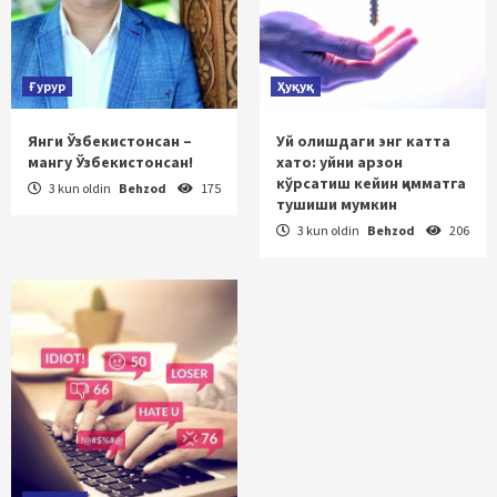
Ғурур
Ҳуқуқ
Янги Ўзбекистонсан –
Уй олишдаги энг катта
мангу Ўзбекистонсан!
хато: уйни арзон
кўрсатиш кейин қимматга
3 kun oldin
Behzod
175
тушиши мумкин
3 kun oldin
Behzod
206