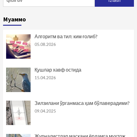
Муаммо
Алгоритм ва тил: ким ғолиб?
05.08.2026
Қушлар хавф остида
15.04.2026
Зилзилани ўрганмаса ҳам бўлаверадими?
09.04.2025
Журналистлар маскани ёрдамга муҳтож