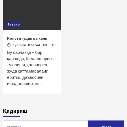
Таъсир
Конституция ва халқ
3 yil oldin
Behzod
1 323
Бу сарлавҳа – бир
қарашда, баландпарвоз
туюлиши, қолаверса,
жуда катта масалани
ёритиш даъвосини
ифодалаши ҳам…
Қидириш
Qidirshish: