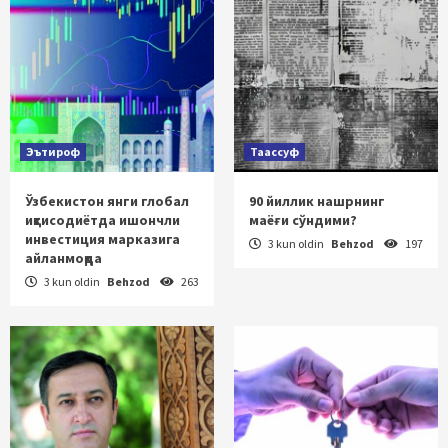
Эътироф
Таассуф
Ўзбекистон янги глобал
90 йиллик нашрнинг
иқтисодиётда ишончли
маёғи сўндими?
инвестиция марказига
3 kun oldin
Behzod
197
айланмоқда
3 kun oldin
Behzod
263