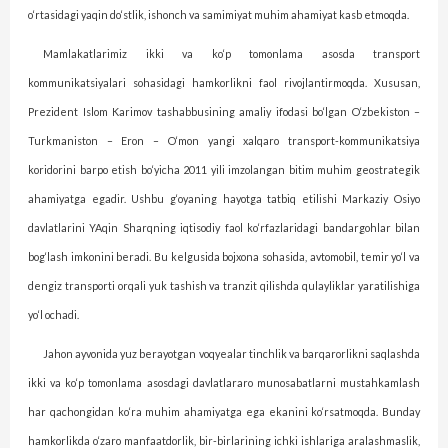
o‘rtasidagi yaqin do‘stlik, ishonch va samimiyat muhim ahamiyat kasb etmoqda.
Mamlakatlarimiz ikki va ko‘p tomonlama asosda transport
kommunikatsiyalari sohasidagi hamkorlikni faol rivojlantirmoqda. Xususan,
Prezident Islom Karimov tashabbusining amaliy ifodasi bo‘lgan O‘zbekiston –
Turkmaniston – Eron – O‘mon yangi xalqaro transport-kommunikatsiya
koridorini barpo etish bo‘yicha 2011 yili imzolangan bitim muhim geostrategik
ahamiyatga egadir. Ushbu g‘oya­ning hayotga tatbiq etilishi Markaziy Osiyo
davlatlarini YAqin Sharqning iqtisodiy faol ko‘rfazlaridagi bandargohlar bilan
bog‘lash imkonini beradi. Bu kelgusida bojxona sohasida, avtomobil, temir yo‘l va
dengiz transporti orqali yuk tashish va tranzit qilishda qulayliklar yaratilishiga
yo‘l ochadi.
Jahon ayvonida yuz berayotgan voqyealar tinchlik va bar­qarorlikni saqlashda
ikki va ko‘p tomonlama asosdagi davlatlararo munosabatlarni mus­tahkamlash
har qachongidan ko‘ra muhim ahamiyatga ega ekanini ko‘rsatmoqda. Bunday
hamkorlikda o‘zaro manfaatdorlik, bir-birlarining ichki ishlariga aralashmaslik,