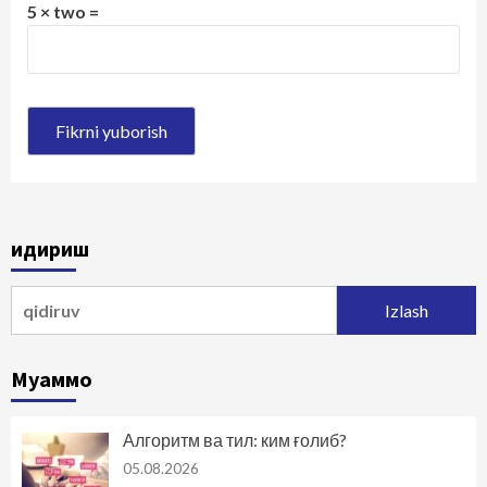
5 × two =
Қидириш
Qidirshish:
Муаммо
Алгоритм ва тил: ким ғолиб?
05.08.2026