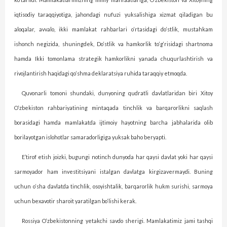
iqtisodiy taraqqiyotiga, jahondagi nufuzi yuksalishiga xizmat qiladigan bu
aloqalar, avvalo, ikki mamlakat rahbarlari o‘rtasidagi do‘stlik, mustahkam
ishonch negizida, shuningdek, Do‘stlik va hamkorlik to‘g‘risidagi shartnoma
hamda Ikki tomonlama strategik hamkorlikni yanada chuqurlashtirish va
rivojlantirish haqidagi qo‘shma deklaratsiya ruhida taraqqiy etmoqda.
Quvonarli tomoni shundaki, dunyoning qudratli davlatlaridan biri Xitoy
O‘zbekiston rahbariyatining mintaqada tinchlik va barqarorlikni saqlash
borasidagi hamda mamlakatda ijtimoiy hayotning barcha jabhalarida olib
borilayotgan islohotlar samaradorligiga yuksak baho beryapti.
E’tirof etish joizki, bugungi notinch dunyoda har qaysi davlat yoki har qaysi
sarmoyador ham investitsiyani istalgan davlatga kirgizavermaydi. Buning
uchun o‘sha davlatda tinchlik, osoyishtalik, barqarorlik hukm surishi, sarmoya
uchun bexavotir sharoit yaratilgan bo‘lishi kerak.
Rossiya O‘zbekistonning yetakchi savdo sherigi. Mamlakatimiz jami tashqi