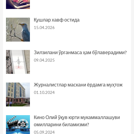
Қушлар хавф остида
15.04.2026
Зилзилани ўрганмаса ҳам бўлаверадими?
09.04.2025
Журналистлар маскани ёрдамга муҳтож
01.10.2024
Кино Олий ўқув юрти мукаммаллашуви
омилларини биламизми?
05.09.2024