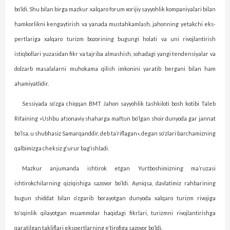
bo‘ldi. Shu bilan birga mazkur xalqaro forum xorijiy sayyohlik kompaniyalari bilan
hamkorlikni kengaytirish va yanada mustahkamlash, jahonning yetakchi eks­
pertlariga xalqaro turizm bozorining bugungi holati va uni rivojlantirish
istiqbollari yuzasidan fikr va tajriba almashish, sohadagi yangi tendensiyalar va
dolzarb masalalarni muhokama qilish imkonini yaratib bergani bilan ham
ahamiyatlidir.
Sessiyada so‘zga chiqqan BMT Jahon sayyohlik tashkiloti bosh kotibi Taleb
Rifaining «Ushbu afsonaviy shaharga maftun bo‘lgan shoir dunyoda gar jannat
bo‘lsa, u shubhasiz Samarqanddir, deb ta’riflagan», degan so‘zlari barchamizning
qalbimizga cheksiz g‘urur bag‘ishladi.
Mazkur anjumanda ishtirok etgan Yurtboshimizning ma’ruzasi
ishtirokchilarning qiziqishiga sazovor bo‘ldi. Ayniqsa, davlatimiz rahbarining
bugun shiddat bilan o‘zgarib borayotgan dunyoda xalqaro turizm rivojiga
to‘sqinlik qilayotgan muammolar haqidagi fikrlari, turizmni rivojlantirishga
qaratilgan takliflari ekspertlarning e’tirofiga sazovor bo‘ldi.