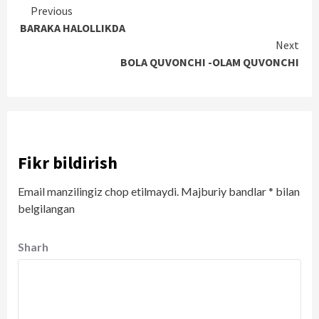
Continue
Previous
BARAKA HALOLLIKDA
Reading
Next
BOLA QUVONCHI -OLAM QUVONCHI
Fikr bildirish
Email manzilingiz chop etilmaydi.
Majburiy bandlar
*
bilan
belgilangan
Sharh