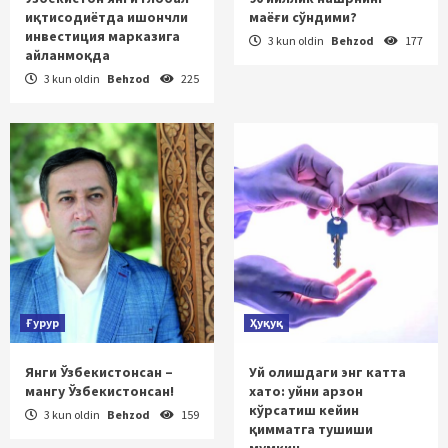
иқтисодиётда ишончли
маёғи сўндими?
инвестиция марказига
3 kun oldin
Behzod
177
айланмоқда
3 kun oldin
Behzod
225
Ғурур
Ҳуқуқ
Янги Ўзбекистонсан –
Уй олишдаги энг катта
мангу Ўзбекистонсан!
хато: уйни арзон
кўрсатиш кейин
3 kun oldin
Behzod
159
қимматга тушиши
мумкин