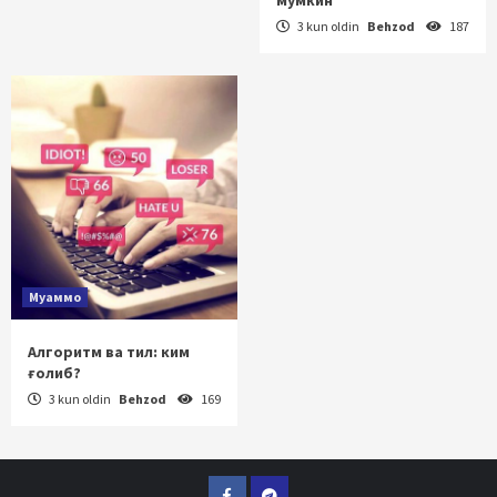
3 kun oldin
Behzod
187
Муаммо
Алгоритм ва тил: ким
ғолиб?
3 kun oldin
Behzod
169
Facebook
Telegram