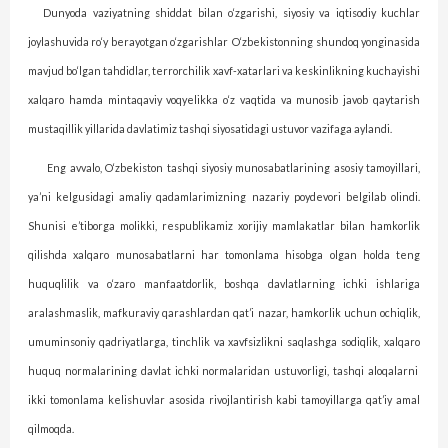
Dunyoda vaziyatning shiddat bilan o‘zgarishi, siyosiy va iqtisodiy kuchlar
joylashuvida ro‘y berayotgan o‘zgarishlar
O‘zbekistonning shundoq yonginasida
mavjud bo‘lgan tahdidlar, terrorchilik xavf-xatarlari va keskinlikning kuchayishi
xal­qaro hamda mintaqaviy voqyelikka o‘z vaqtida va munosib javob qaytarish
mustaqillik yillarida davlatimiz tashqi siyosatidagi ustuvor vazifaga aylandi.
Eng avvalo, O‘zbekiston tash­qi siyosiy munosabatlarining asosiy tamoyillari,
ya’ni kelgusidagi amaliy qadamlarimizning nazariy poydevori belgilab olindi.
Shunisi e’tiborga molikki, respublikamiz xorijiy mamlakatlar bilan hamkorlik
qilishda xalqaro munosabatlarni har to­monlama hisobga olgan holda teng
huquqlilik va o‘zaro manfaatdorlik, boshqa davlatlarning ichki ishlariga
aralashmaslik, mafkuraviy qarashlardan qat’i nazar, hamkorlik uchun ochiqlik,
umuminsoniy qadriyatlarga, tinchlik va xavfsizlikni saqlashga sodiqlik, xalqaro
huquq normalarining davlat ichki normalaridan ustuvorligi, tashqi aloqalarni
ikki tomonlama kelishuvlar asosida ri­vojlantirish kabi tamoyillarga qat’iy amal
qilmoqda.