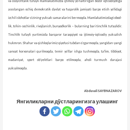
va osoyishtalik tufayli mamlakatimizda ijtimoiy yo‘naltirilgan bozor iqtisodiyotiga
asoslangan ochiq demokratik davlat va fuqarolik jamiyati barpo etish yo‘lidagi
izchil islohotlar o‘zining yuksak samaralarini bermoqda. Mamlakatimizdagi obod­
lik, to‘kin-sochinlik, rivojlanish, bunyodkorlik – bularning bari tinchlik tufaylidir.
Tinchlik tufayli yurtimizda barqaror taraqqiyot va ijtimoiy-iqtisodiy yuksalish
hukm­ron. Shahar va qishloqlarimiz qiyofasi tubdan o‘zgarmoqda, yangidan-yangi
sanoat korxonalari qurilmoqda, temir yo‘llar ishga tushmoqda, ta’lim, tibbiyot,
madaniyat, sport ob’yektlari barpo etilmoqda, aholi turmush darajasi
yuksalmoqda.
Abduvali SAYBNAZAROV
Янгиликларни дўстларингизга улашинг