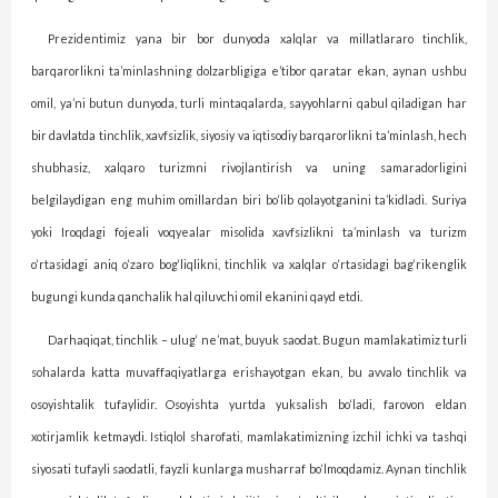
Prezidentimiz yana bir bor dunyoda xalqlar va millatlararo tinchlik,
barqarorlikni ta’minlashning dolzarbligiga e’tibor qaratar ekan, aynan ushbu
omil, ya’ni butun dunyo­da, turli mintaqalarda, sayyohlarni qabul qiladigan har
bir davlatda tinchlik, xavf­sizlik, siyosiy va iqtisodiy barqarorlikni ta’minlash, hech
shubhasiz, xalqaro turizmni rivojlantirish va uning samaradorligini
belgilaydigan eng muhim omillardan biri bo‘lib qolayotganini ta’kidladi. Suriya
yoki Iroqdagi fojeali voqyealar misolida xavfsizlikni ta’minlash va turizm
o‘rtasidagi aniq o‘zaro bog‘liqlikni, tinchlik va xalqlar o‘rtasidagi bag‘rikenglik
bugungi kunda qanchalik hal qiluvchi omil ekanini qayd etdi.
Darhaqiqat, tinchlik – ulug‘ ne’mat, buyuk saodat. Bugun mamlakatimiz turli
sohalarda katta muvaffaqiyatlarga erishayotgan ekan, bu avvalo tinchlik va
osoyishtalik tufaylidir. Osoyishta yurtda yuksalish bo‘ladi, farovon eldan
xotirjamlik ketmaydi. Istiqlol sharofati, mamlakatimizning izchil ichki va tashqi
siyosati tufayli saodatli, fayzli kunlarga musharraf bo‘lmoqdamiz. Aynan tinch­lik