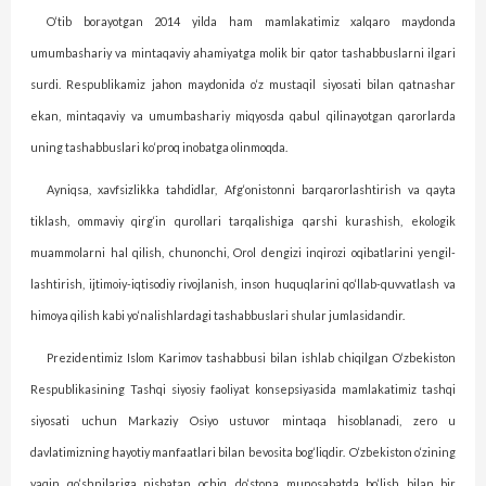
O‘tib borayotgan 2014 yilda ham mamlakatimiz xalqaro maydonda
umumbashariy va mintaqaviy ahamiyatga molik bir qator tashabbuslarni ilga­ri
surdi. Respublikamiz jahon maydonida o‘z mustaqil siyosati bilan qatnashar
ekan, mintaqaviy va umum­bashariy miqyosda qabul qilinayotgan qarorlarda
uning tashabbuslari ko‘proq inobatga olinmoqda.
Ayniqsa, xavfsizlikka tahdidlar, Afg‘onistonni barqarorlashtirish va qayta
tiklash, ommaviy qirg‘in qurollari tar­qalishiga qarshi kurashish, ekologik
muammolarni hal qilish, chunonchi, Orol dengizi inqirozi oqibatlarini yengil­
lashtirish, ijtimoiy-iqtisodiy rivojlanish, inson huquqlarini qo‘llab-quvvatlash va
himoya qilish kabi yo‘nalishlardagi tashabbuslari shular jumlasidandir.
Prezidentimiz Islom Karimov tashabbusi bilan ishlab chiqilgan O‘zbekiston
Respublikasining Tashqi siyosiy faoliyat konsepsiyasida mamlakatimiz tashqi
siyosati uchun Markaziy Osiyo ustuvor mintaqa hisoblanadi, zero u
davlatimizning hayotiy manfaatlari bilan bevosita bog‘liqdir.
O‘zbekiston o‘zining
yaqin qo‘shnilariga nisbatan ochiq, do‘stona munosabatda bo‘lish bilan bir