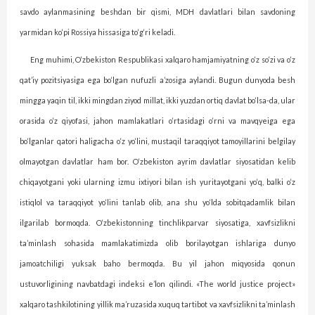
savdo aylanmasining beshdan bir qismi, MDH davlatlari bilan savdoning
yarmidan ko‘pi Rossiya hissasiga to‘g‘ri keladi.
Eng muhimi, O‘zbekiston Respublikasi xalqaro hamjamiyatning o‘z so‘zi va o‘z
qat’iy pozitsiyasiga ega bo‘lgan nufuzli a’zosiga aylandi. Bugun dun­yoda besh
mingga yaqin til, ikki mingdan ziyod millat, ikki yuzdan ortiq davlat bo‘lsa-da, ular
orasida o‘z qiyofasi, jahon mamlakatlari o‘rtasidagi o‘rni va mavqyeiga ega
bo‘lganlar qatori haligacha o‘z yo‘lini, mustaqil taraqqiyot tamoyillarini belgilay
olmayotgan davlatlar ham bor. O‘zbekiston ayrim davlatlar siyosatidan kelib
chiqayotgani yoki ularning izmu ixtiyori bilan ish yuritayotgani yo‘q, balki o‘z
istiqlol va taraqqiyot yo‘lini tanlab olib, ana shu yo‘lda sobitqadamlik bilan
ilgarilab bormoqda. O‘zbekis­tonning tinchlikparvar siyosatiga, xavfsizlikni
ta’minlash sohasida mamlakatimizda olib borilayotgan ishlariga dunyo
jamoatchiligi yuksak baho bermoqda. Bu yil jahon miqyo­sida qonun
ustuvorligining navbatdagi indeksi e’lon qilindi. «The world justice project»
xalqaro tashkilotining yillik ma’ruzasida xuquq tartibot va xavfsizlikni ta’minlash