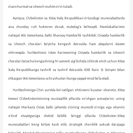
o‘zaro hurmat va ishonch muhim o‘rin tutadi.
Ayniqsa, O‘zbekiston va Xitoy Xalq Respublikasi o‘rtasidagi munosabatlarda
ana shunday ruh hukmron desak, mubolag‘a bo‘lmaydi. Mamlakatlarimiz
nafaqat ikki tomonlama, balki Shanxay Hamkorlik tashkiloti, Osiyoda hamkorlik
va ishonch choralari bo‘yicha kengash doirasida ham aloqalarni davom
ettirmoqda. ­Yurtboshimiz Islom Karimovning Osiyoda hamkorlik va ishonch
choralari bo‘yicha kengashning IV sammiti yig‘ilishida ishtirok etish uchun Xitoy
Xalq Respublikasiga tashrifi va tashrif doi­rasida XXR Raisi Si Szinpin bilan
o‘tkazgan ikki tomonlama uchrashuvlari bunga yaqqol misol bo‘la oladi.
Yurtboshimizga Chin yurtida ko‘rsatilgan ehtiromni kuzatar ekanmiz, Xitoy
tomoni O‘zbekistonimizning mustaqillik yillarida erishgan yutuqlarini, uning
nafaqat Markaziy Osiyo, balki jahonda o‘zining munosib o‘rniga ega ekanini
e’tirof etayotganiga shohid bo‘ldik.
So‘nggi yillarda O‘zbekiston-Xitoy
munosabatlari keng ko‘lam kasb etib, strategik sheriklik yuksak darajaga
ko‘tarildi. Mamlakatlarimizning milliy manfaatlariga, O‘zbekiston va Xitoyning