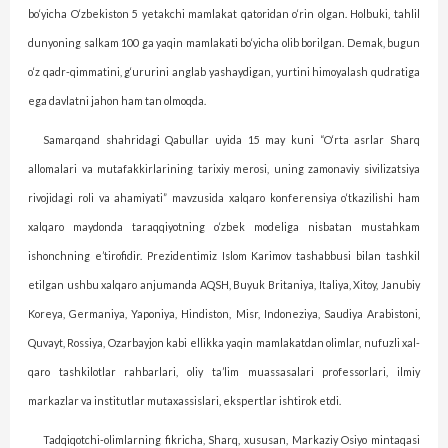
bo‘yicha O‘zbekiston 5 yetakchi mamlakat qatoridan o‘rin olgan. Holbuki, tahlil
dunyoning salkam 100 ga yaqin mamlakati bo‘yicha olib borilgan. Demak, bugun
o‘z qadr-qimmatini, g‘ururini ang­lab yashaydigan, yurtini himoya­lash qudratiga
ega davlatni jahon ham tan olmoqda.
Samarqand shahridagi Qabullar uyida 15 may kuni “O‘rta asrlar Sharq
allomalari va mutafakkirlarining tarixiy merosi, uning zamonaviy sivilizatsiya
rivojidagi roli va ahamiyati” mavzusida xalqaro konferensiya o‘tkazilishi ham
xalqaro maydonda taraqqiyotning o‘zbek modeliga nisbatan mustahkam
ishonch­ning e’tirofidir. Prezidentimiz Islom Karimov tashabbusi bilan tashkil
etilgan ushbu xalqaro anjumanda AQSH, Buyuk Britaniya, Italiya, Xitoy, Janubiy
Koreya, Germaniya, Yaponiya, Hindiston, Misr, Indoneziya, Saudiya Arabistoni,
Quvayt, Rossiya, Ozarbayjon kabi ellikka yaqin mamlakatdan olimlar, nufuzli xal­
qaro tashkilotlar rahbarlari, oliy ta’lim muassasalari professorlari, ilmiy
markazlar va institutlar mutaxassislari, ekspertlar ishtirok etdi.
Tadqiqotchi-olimlarning fikricha, Sharq, xususan, Markaziy Osiyo mintaqasi