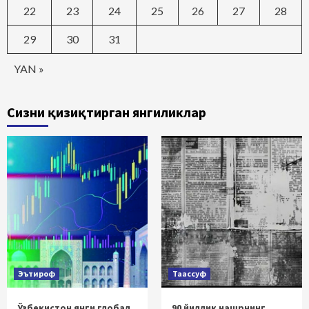
22
23
24
25
26
27
28
29
30
31
YAN »
Сизни қизиқтирган янгиликлар
Эътироф
Таассуф
Ўзбекистон янги глобал
90 йиллик нашрнинг