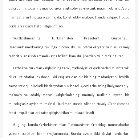
qatorda mintaqaning mavjud siyosiy, iqtisodiy va ekologik muammolarini, o‘zaro
manfaatlarni hisobga olgan holda, konstruktiv muloqot hamda xalqaro huquq
qoidalari asosida hal qilishga intiladi.
Yurtboshimizning Turkma­niston Prezidenti Gurbanguli
Berdimuhamedovning taklifiga binoan shu yil 23-24 oktyabr kunlari rasmiy
tashrif bilan ushbu mamlakatda bo‘lishi ham shu jihatdan muhim o‘rin tutadi.
O‘zbek va turkman xalqlarining tarixi, madaniyati va qadriyatlari mushtarak,
til va urf-odatlari o‘xshash. Ikki xalq azaldan bir-birining madaniyatini boyitib,
savdo-sotiq qilib keladi, bir daryo­dan suv ichadi. Ajdodlarimizning ilmiy, madaniy-
ma’naviy va adabiy merosi xalqlarimizning umumiy mulkidir. Hyech bir
mubolag‘asiz aytish mumkinki, Turkmanistonda Alisher Navoiy, O‘zbekistonda
Maxtumquli asarlari katta qiziqish bilan mutolaa qilinadi.
Bugungi kunda O‘zbekiston bilan Turkmaniston o‘rtasidagi munosabatlar
yuksak sur’at­lar bilan rivojlanmoqda. Bunda avvalo ikki davlat rahbarlari