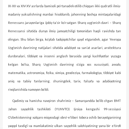
IX-XII va XIV-XV asrlarda bamisoli po‘rtanadek otilib chiqqan ikki qudratli ilmiy-
madaniy yuksalishning manbai hisoblanib, jahonning boshqa mintaqalaridagi
Renessans jarayonlariga ijobiy ta’sir ko‘rsatgan Sharq uyg‘onish davri – Sharq
Renessansi sifatida dunyo ilmiy jamoatchiligi tomonidan haqli ravishda tan
olingan. Shu bilan birga, ko‘plab tadqiqotchilar qayd etganidek, agar Yevropa
Uyg‘onish davrining natijalari sifatida adabiyot va san’at asarlari, arxitektura
durdonalari, tibbiyot va insonni anglash borasida yangi kashfiyotlar yuzaga
kelgan bo‘lsa, Sharq Uyg‘onish davrining o‘ziga xos xususiyati, avvalo,
matematika, astronomiya, fizika, ximiya, geodeziya, farmakologiya, tibbiyot kabi
aniq va tabiiy fanlarning, shuningdek, tarix, falsafa va adabiyotning
rivojlanishida namoyon bo‘ldi.
Qadimiy va hamisha navqiron shahrimiz – Samarqandda bo‘lib o‘tgan BMT
Jahon sayyohlik tashkiloti (YUNVTO) Ijroiya kengashi 99-sessiyasi
O‘zbekistonning xalqaro ­miq­yos­­dagi obro‘-e’tibori tobora oshib borayotganining
yaqqol tasdig‘i va mamlakatimiz ulkan sayyohlik salohiyatining yana bir e’tirofi