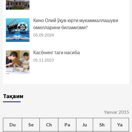
Кино Олий ўқув юрти мукаммаллашуви
омилларини биламизми?
05.09.2024
Касбнинг таги насиба
01.11.2023
Тақвим
Yanvar 2015
Du
Se
Ch
Pa
Ju
Sh
Ya