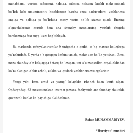
muhabbatni, yurtiga sadoqatni, xalqiga, oilasiga nisbatan kuchli mehr-oqibatli
bo‘lish kabi umuminsoniy hisoblangan barcha ezgu qadriyatlarni yoshlarimiz
ongiga va qalbiga jo bo‘lishida asosiy vosita bo‘lib xizmat qiladi. Bizning
o‘quvchilarimiz orasida ham ana shunday insonlarning yetishib chiqishi
barchamizga faxr tuyg‘usini bag‘ishlaydi.
Bu maskanda tarbiyalanuvchilar 9-sinfgacha o‘qitilib, so‘ng maxsus kollejlarga
yo‘naltiriladi. U yerda o‘z qiziqqan kasbini tanlab, mohir usta bo‘lib yetishadi. Zero,
mana shunday o‘z kelajagiga befarq bo‘lmagan, uni o‘z maqsadlari orqali oldindan
ko‘ra oladigan o‘tkir zehn­li, zukko va iqtidorli yoshlar ertamiz egalaridir.
Yangi yilni katta umid va yorug‘ kelajakka ishonch bilan kutib olgan
Oqdaryodagi 63-maxsus maktab-internat jamoasi faoliyatida ana shunday shukuhli,
quvonchli kunlar ko‘payishiga tilakdoshmiz.
Bobur MUHAMMADIYEV,
“Hurriyat” muxbiri