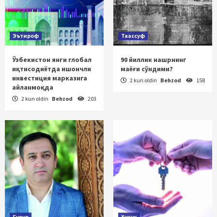
Эътироф
Таассуф
Ўзбекистон янги глобал
90 йиллик нашрнинг
иқтисодиётда ишончли
маёғи сўндими?
инвестиция марказига
2 kun oldin
Behzod
158
айланмоқда
2 kun oldin
Behzod
203
Ғурур
Ҳуқуқ