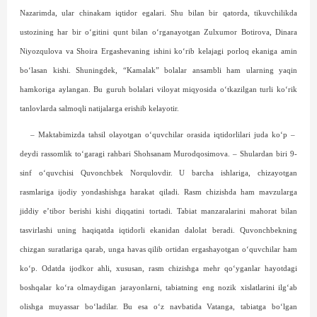
Nazarimda, ular chinakam iqtidor egalari. Shu bilan bir qatorda, tikuvchilikda
ustozining har bir o‘gitini qunt bilan o‘rganayotgan Zulxumor Botirova, Dinara
Niyozqulova va Shoira Ergashevaning ishini ko‘rib kelajagi porloq ekaniga amin
bo‘lasan kishi. Shuningdek, “Kamalak” bolalar ansambli ham ularning yaqin
hamkoriga aylangan. Bu guruh bolalari viloyat miqyosida o‘tkazilgan turli ko‘rik
tanlovlarda salmoqli natijalarga erishib kelayotir.
– Maktabimizda tahsil olayotgan o‘quvchilar orasida iqtidorlilari juda ko‘p –
deydi rassomlik to‘garagi rahbari Shohsanam Murodqosimova. – Shulardan biri 9-
sinf o‘quvchisi Quvonchbek Norqulovdir. U barcha ishlariga, chizayotgan
rasmlariga ijodiy yondashishga harakat qiladi. Rasm chizishda ham mavzularga
jiddiy e’tibor berishi kishi diqqatini tortadi. Tabiat manzaralarini mahorat bilan
tasvirlashi uning haqiqatda iqtidorli ekanidan dalolat beradi. Quvonchbekning
chizgan suratlariga qarab, unga havas qilib ortidan ergashayotgan o‘quvchilar ham
ko‘p. Odatda ijodkor ahli, xususan, rasm chizishga mehr qo‘yganlar hayotdagi
boshqalar ko‘ra olmaydigan jarayonlarni, tabiatning eng nozik xislatlarini ilg‘ab
olishga muyassar bo‘ladilar. Bu esa o‘z navbatida Vatanga, tabiatga bo‘lgan