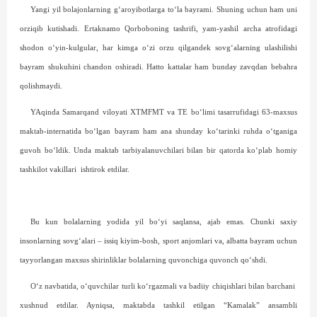
Yangi yil bolajonlarning g‘aroyibotlarga to‘la bayrami. Shuning uchun ham uni
orziqib kutishadi. Ertaknamo Qorboboning tashrifi, yam-yashil archa atrofidagi
shodon o‘yin-kulgular, har kimga o‘zi orzu qilgandek sovg‘alarning ulashilishi
bayram shukuhini chandon oshiradi. Hatto kattalar ham bunday zavqdan bebahra
qolishmaydi.
YAqinda Samar­qand viloyati XTMFMT va TE bo‘limi tasarrufidagi 63-maxsus
maktab-internatida bo‘lgan bayram ham ana shunday ko‘tarinki ruhda o‘tganiga
guvoh bo‘ldik. Unda maktab tarbiyalanuvchilari bilan bir qatorda ko‘plab homiy
tashkilot vakillari
ishtirok etdilar.
Bu kun bolalarning yodida yil bo‘yi saqlansa, ajab emas. Chunki saxiy
insonlarning sovg‘alari – issiq ki­yim-bosh, sport anjomlari va, albatta bayram uchun
tayyorlangan maxsus shirinliklar bolalarning quvonchiga quvonch qo‘shdi.
O‘z navbatida, o‘quvchilar turli ko‘rgazmali va badiiy chiqishlari bilan barchani
xushnud etdilar. Ayniqsa, maktabda tashkil etilgan “Kamalak” ansambli