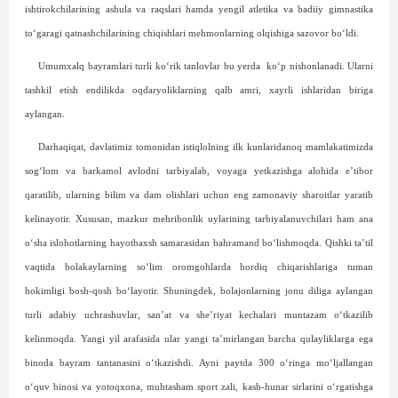
ishtirokchilarining ashula va raqslari hamda yengil atletika va badiiy gimnastika
to‘garagi qatnashchilarining chiqishlari mehmonlarning olqishiga sazovor bo‘ldi.
Umumxalq bayramlari turli ko‘rik tanlovlar bu yerda
ko‘p nishonlanadi. Ularni
tashkil etish endilikda oqdaryo­liklarning qalb amri, xayrli ishlaridan biriga
aylangan.
Darhaqiqat, davlatimiz tomonidan istiqlolning ilk kunlaridanoq mamlakatimizda
sog‘lom va barkamol avlodni tarbiyalab, voyaga yetkazishga alohida e’tibor
qaratilib, ularning bilim va dam olishlari uchun eng zamonaviy sharoitlar yaratib
kelinayotir. Xususan, mazkur mehribonlik uylarining tarbiya­lanuvchilari ham ana
o‘sha islohotlarning hayotbaxsh samarasidan bahramand bo‘lishmoqda. Qishki ta’til
vaqtida bolakaylarning so‘lim oromgohlarda hordiq chiqarishlariga tuman
hokimligi bosh-qosh bo‘layotir. Shuningdek, bolajonlarning jonu diliga aylangan
turli adabiy uchrashuvlar, san’at va she’riyat kechalari muntazam o‘tkazilib
kelinmoqda. Yangi yil arafasida ular yangi ta’mirlangan barcha qulayliklarga ega
binoda bayram tantanasini o‘tkazishdi. Ayni paytda 300 o‘ringa mo‘ljallangan
o‘quv binosi va yotoqxona, muhtasham sport zali, kasb-hunar sirlarini o‘rgatishga