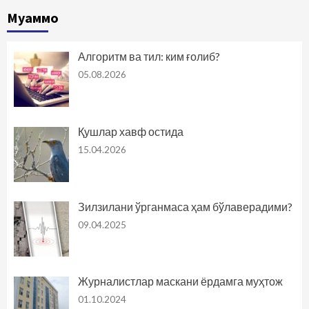
Муаммо
Алгоритм ва тил: ким ғолиб?
05.08.2026
Қушлар хавф остида
15.04.2026
Зилзилани ўрганмаса ҳам бўлаверадими?
09.04.2025
Журналистлар маскани ёрдамга муҳтож
01.10.2024