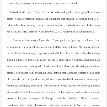
ixtisoslashgan ustaxona va zamonaviy oshxonalar ular xizmatida.
Maktabda 49 nafar o‘qituvchi va 54 nafar tarbiya­chi bolalarga ta’lim-tarbiya
berish
bilan bir qatorda, muassasada chinakam oila muhitini yaratishga harakat qi­
lish­moqda. Ana shunday fidoyi insonlardan biri, maktab-internat direktorining
ma’naviy-ma’rifiy ishlar bo‘yicha muovini Zilola Fozilova bilan suhbatlashdik.
– Bizning maktabimizga 7 yoshdan 16 yoshgacha bo‘lgan aqli zaif hamda kam
ta’minlangan va boquvchisini yo‘qotgan bolalar qabul qilinadi. Ma’lumki, nogiron
bolalar bilan ishlashning o‘ziga xos murakkabliklari bor. Har bir tarbiyalanuvchiga
alohida e’tibor, g‘amxo‘rlik zarur. Bu esa o‘qituvchilar va tarbiya­chilardan katta
sabot va matonat talab qiladi. Lekin shuni ta’kidlash joizki, tarbiyalanuvchilar
orasida iqtidorlilari ham anchagina. Ayni damda maktabimizda bolalar o‘qish bilan
bir qatorda turli to‘garaklar orqali o‘z imkoniyatlarini namoyon etishmoqda.
Jumladan, rassomlik, tikuvchilik, hunarmandlik, yengil atletika va badiiy gimnastika
to‘garaklari ish olib bormoqda. Ayniqsa, tikuvchilik, rasm to‘garaklarida bolalarning
qiziqishi ko‘proq namoyon bo‘lmoqda. Masalan, Ochilov Eldor, Hasanova
Ruxshona kabi tarbiyalanuvchilar chizgan rasm­larni ko‘rib qoyil qolasiz.