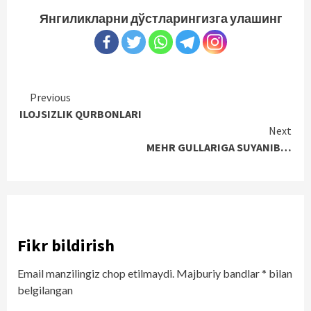
Янгиликларни дўстларингизга улашинг
Continue
Previous
ILOJSIZLIK QURBONLARI
Reading
Next
MEHR GULLARIGA SUYANIB…
Fikr bildirish
Email manzilingiz chop etilmaydi.
Majburiy bandlar
*
bilan
belgilangan