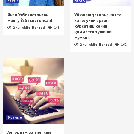
Янги Ўзбекистонсан –
Уй олишдаги энг катта
мангу Ўзбекистонсан!
хато: уйни арзон
кўрсатиш кейин
2 kun oldin
Behzod
143
қимматга тушиши
мумкин
2 kun oldin
Behzod
162
Муаммо
Алгоритм ва тил: ким