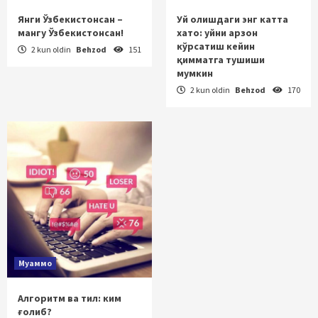
Янги Ўзбекистонсан –
Уй олишдаги энг катта
мангу Ўзбекистонсан!
хато: уйни арзон
кўрсатиш кейин
2 kun oldin
Behzod
151
қимматга тушиши
мумкин
2 kun oldin
Behzod
170
Муаммо
Алгоритм ва тил: ким
ғолиб?