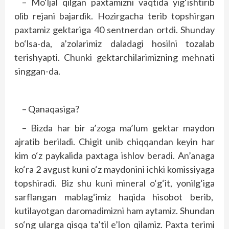
– Mo‘ljal qilgan paxtamizni vaqtida yig‘ishtirib
olib rejani bajardik. Hozirgacha terib topshirgan
paxtamiz gektariga 40 sentnerdan ortdi. Shunday
bo‘lsa-da, a’zolarimiz daladagi hosilni tozalab
terishyapti. Chunki gektarchilarimizning mehnati
singgan-da.
– Qanaqasiga?
– Bizda har bir a’zoga ma’lum gektar maydon
ajratib beriladi. Chigit unib chiqqandan keyin har
kim o‘z paykalida paxtaga ishlov beradi. An’anaga
ko‘ra 2 avgust kuni o‘z maydonini ichki komissiyaga
topshiradi. Biz shu kuni mineral o‘g‘it, yonilg‘iga
sarflangan mablag‘imiz haqida hisobot berib,
kutilayotgan daromadimizni ham aytamiz. Shundan
so‘ng ularga qisqa ta’til e’lon qilamiz. Paxta terimi