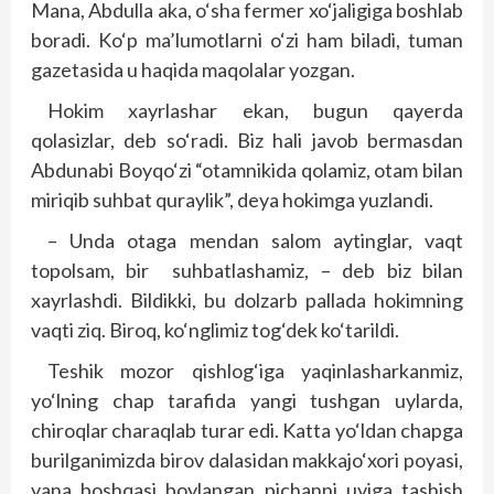
Mana, Abdulla aka, o‘sha fermer xo‘jaligiga boshlab
boradi. Ko‘p ma’lumotlarni o‘zi ham biladi, tuman
gazetasida u haqida maqolalar yozgan.
Hokim xayrlashar ekan, bugun qayerda
qolasizlar, deb so‘radi. Biz hali javob bermasdan
Abdunabi Boyqo‘zi “otamnikida qolamiz, otam bilan
miriqib suhbat quraylik”, deya hokimga yuzlandi.
– Unda otaga mendan salom aytinglar, vaqt
topolsam, bir suhbatlashamiz, – deb biz bilan
xayrlashdi. Bildikki, bu dolzarb pallada hokimning
vaqti ziq. Biroq, ko‘nglimiz tog‘dek ko‘tarildi.
Teshik mozor qishlog‘iga yaqinlasharkanmiz,
yo‘lning chap tarafida yangi tushgan uylarda,
chiroqlar charaqlab turar edi. Katta yo‘ldan chapga
burilganimizda birov dalasidan makkajo‘xori poyasi,
yana boshqasi boylangan pichanni uyiga tashish