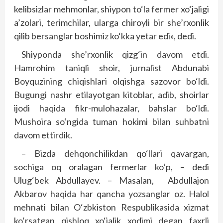
kelibsizlar mehmonlar, shiypon to‘la fermer xo‘jaligi
a’zolari, terimchilar, ularga chiroyli bir she’rxonlik
qilib bersanglar boshimiz ko‘kka yetar edi», dedi.
Shiyponda she’rxonlik qizg‘in davom etdi.
Hamrohim taniqli shoir, jurnalist Abdunabi
Boyquzining chiqishlari olqishga sazovor bo‘ldi.
Bugungi nashr etilayotgan kitoblar, adib, shoirlar
ijodi haqida fikr-mulohazalar, bahslar bo‘ldi.
Mushoira so‘ngida tuman hokimi bilan suhbatni
davom ettirdik.
– Bizda dehqonchilikdan qo‘llari qavargan,
sochiga oq oralagan fermerlar ko‘p, – dedi
Ulug‘bek Abdullayev. – Masalan, Abdullajon
Akbarov haqida har qancha yozsanglar oz. Halol
mehnati bilan O‘zbkiston Respublikasida xizmat
ko‘rsatgan qishloq xo‘jalik xodimi degan faxrli