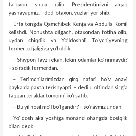
farovon, shukr qilib, Prezidentimizni alqab
yashayapmiz, – dedi otaxon, yuzlari yorishib.
Erta tongda Qamchibek Kenja va Abdulla Komil
kelishdi. Nonushta qilgach, otaxondan fotiha olib,
uydan chiqdik va Yo‘ldoshali To‘ychiyevning
fermer xo‘jaligiga yo‘l oldik.
– Shiypon fayzli ekan, lekin odamlar ko‘rinmaydi?
– so‘radik fermerdan.
– Terimchilarimizdan qirq nafari ho‘v anavi
paykalda paxta terishyapti, – dedi u oltindan sirg‘a
taqqan teraklar tomonni ko‘rsatib.
– Bu yil hosil mo‘l bo‘lgandir? – so‘raymiz undan.
Yo‘ldosh aka yoshiga monand ohangda bosiqlik
bilan dedi: