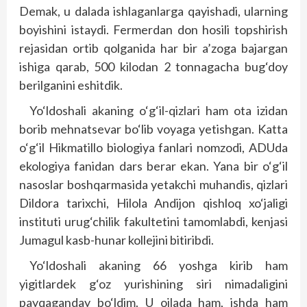
Demak, u dalada ishlaganlarga qayishadi, ularning
boyishini istaydi. Fermerdan don hosili topshirish
rejasidan ortib qolganida har bir a’zoga bajargan
ishiga qarab, 500 kilodan 2 tonnagacha bug‘doy
berilganini eshitdik.
Yo‘ldoshali akaning o‘g‘il-qizlari ham ota izidan
borib mehnatsevar bo‘lib voyaga yetishgan. Katta
o‘g‘il Hikmatillo biologiya fanlari nomzodi, ADUda
ekologiya fanidan dars berar ekan. Yana bir o‘g‘il
nasoslar boshqarmasida yetakchi muhandis, qizlari
Dildora tarixchi, Hilola Andijon qishloq xo‘jaligi
instituti urug‘chilik fakultetini tamomlabdi, kenjasi
Jumagul kasb-hunar kollejini bitiribdi.
Yo‘ldoshali akaning 66 yoshga kirib ham
yigitlardek g‘oz yurishining siri nimadaligini
payqaganday bo‘ldim. U oilada ham, ishda ham