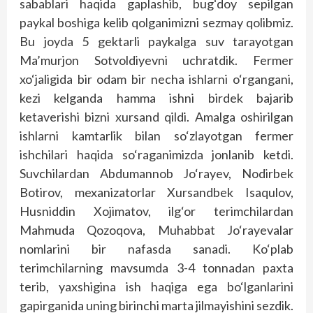
sabablari haqida gaplashib, bug‘doy sepilgan
paykal boshiga kelib qolganimizni sezmay qolibmiz.
Bu joyda 5 gektarli paykalga suv tarayotgan
Ma’murjon Sotvoldiyevni uchratdik. Fermer
xo‘jaligida bir odam bir necha ishlarni o‘rgangani,
kezi kelganda hamma ishni birdek bajarib
ketaverishi bizni xursand qildi. Amalga oshirilgan
ishlarni kamtarlik bilan so‘zlayotgan fermer
ishchilari haqida so‘raganimizda jonlanib ketdi.
Suvchilardan Abdumannob Jo‘rayev, Nodirbek
Botirov, mexanizatorlar Xursandbek Isaqulov,
Husniddin Xojimatov, ilg‘or terimchilardan
Mahmuda Qozoqova, Muhabbat Jo‘rayevalar
nomlarini bir nafasda sanadi. Ko‘plab
terimchilarning mavsumda 3-4 tonnadan paxta
terib, yaxshigina ish haqiga ega bo‘lganlarini
gapirganida uning birinchi marta jilmayishini sezdik.