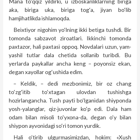
Mana to‘qqiz yildirki, u izboskanliklarning biriga
aka, biriga uka, biriga tog‘a, jiyan bo‘lib
hamjihatlikda ishlamoqda.
Beixtiyor nigohim yo‘lning ikki betiga tushdi. Bir
tomonda sabzavot ziroatlari. Ikkinchi tomonda
paxtazor, hali paxtasi oppoq. Novdalari uzun, yam-
yashil tutlar dala chetida sollanib turibdi. Bu
yerlarda paykallar ancha keng – poyonsiz ekan,
degan xayollar og‘ushida edim.
– Keldik, – dedi mezbonimiz, bir oz chang
to‘zg‘itib to‘xtagan ulovdan tushishga
hozirlangancha. Tush payti bo‘lganidan shiyponda
yosh-yalanglar, qiz-juvonlar ko‘p edi. Dala ham
odam bilan misoli to‘yxona-da, degan o‘y bilan
shiypon ayvonidagi so‘ri tomon yurdik.
Hali o‘tirib ulgurmasimizdan, hokim: «Xush