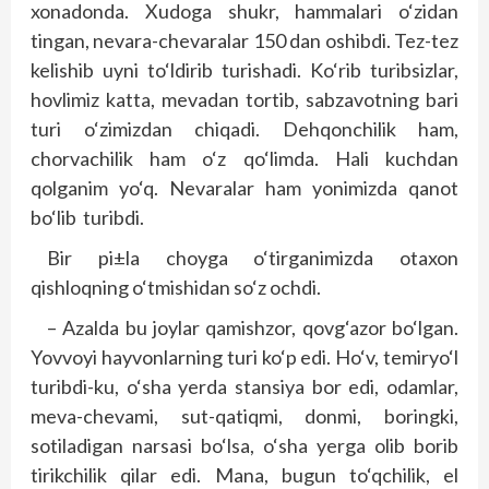
xonadonda. Xudoga shukr, hammalari o‘zidan
tingan, nevara-chevaralar 150 dan oshibdi. Tez-tez
kelishib uyni to‘ldirib turishadi. Ko‘rib turibsizlar,
hovlimiz katta, mevadan tortib, sabzavotning bari
turi o‘zimizdan chiqadi. Dehqonchilik ham,
chorvachilik ham o‘z qo‘limda. Hali kuchdan
qolganim yo‘q. Nevaralar ham yonimizda qanot
bo‘lib turibdi.
Bir pi±la choyga o‘tirganimizda otaxon
qishloqning o‘tmishidan so‘z ochdi.
– Azalda bu joylar qamishzor, qovg‘azor bo‘lgan.
Yovvoyi hayvonlarning turi ko‘p edi. Ho‘v, temiryo‘l
turibdi-ku, o‘sha yerda stansiya bor edi, odamlar,
meva-chevami, sut-qatiqmi, donmi, boringki,
sotiladigan narsasi bo‘lsa, o‘sha yerga olib borib
tirikchilik qilar edi. Mana, bugun to‘qchilik, el