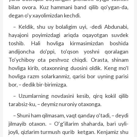
bilan ovora. Kuz hammani band qilib qo‘ygan-da,
degan o‘y xayolimizdan kechdi.
– Keldik, shu uy bolaligim uyi, -dedi Abdunabi,
hayajoni poyimizdagi ariqda oqayotgan suvdek
toshib. Hali hovliga kirmasimizdan boshida
andijoncha do‘ppi, to‘qson yoshni qoralagan
To‘ychiboy ota peshvoz chiqdi. Orasta, shinam
hovliga kirib, otaxonning duosini oldik. Keng mo‘l
hovliga razm solarkanmiz, qarisi bor uyning parisi
bor, – dedik bir-birimizga.
– Uzumlarning novdasini kesib, qirq kokil qilib
tarabsiz-ku, – deymiz nuroniy otaxonga.
– Shuni ham qilmasam, vaqt qanday o‘tadi, – deydi
jilmayib otaxon. – O‘g‘illarim shaharda, bari uyli-
joyli, qizlarim turmush qurib ketgan. Kenjamiz shu