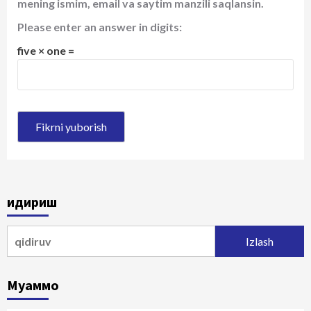
mening ismim, email va saytim manzili saqlansin.
Please enter an answer in digits:
five × one =
Қидириш
Qidirshish:
Муаммо