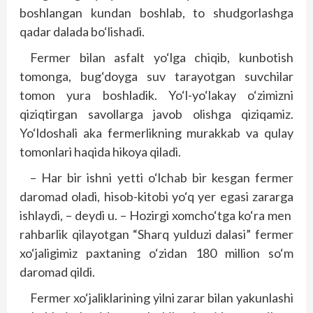
boshlangan kundan boshlab, to shudgorlashga
qadar dalada bo‘lishadi.
Fermer bilan asfalt yo‘lga chiqib, kunbotish
tomonga, bug‘doyga suv tarayotgan suvchilar
tomon yura boshladik. Yo‘l-yo‘lakay o‘zimizni
qiziqtirgan savollarga javob olishga qiziqamiz.
Yo‘ldoshali aka fermerlikning murakkab va qulay
tomonlari haqida hikoya qiladi.
– Har bir ishni yetti o‘lchab bir kesgan fermer
daromad oladi, hisob-kitobi yo‘q yer egasi zararga
ishlaydi, – deydi u. – Hozirgi xomcho‘tga ko‘ra men
rahbarlik qilayotgan “Sharq yulduzi dalasi” fermer
xo‘jaligimiz paxtaning o‘zidan 180 million so‘m
daromad qildi.
Fermer xo‘jaliklarining yilni zarar bilan yakunlashi