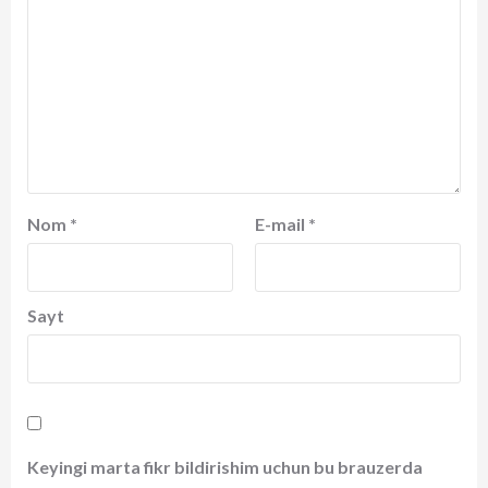
Nom
*
E-mail
*
Sayt
Keyingi marta fikr bildirishim uchun bu brauzerda