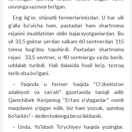
unvonga sazovor bo‘lgan.
Eng ilg‘or, shijoatli fermerlarimizdan. U har yili
g‘alla bo‘yicha ham, paxtadan ham shartnoma
rejasini muddatidan oldin bajarayotganlardan. Bu
yil 33,5 gektar yerdan salkam 60 sentnerdan 115
tonna bug‘doy topshirdi. Paxtadan shartnoma
rejasi 33,5 sentner, u 40 sentnerga va’da berib,
uddalab turibdi. Hali dalasida hosil ko‘p, tezroq
terib olsa bo‘lgani.
– Yaqinda u fermer haqida “O‘zbekiston
adabiyoti va san’ati” gazetasida taniqli adib
Qamchibek Kenjaning “Ertani o‘ylaganlar” nomli
maqolasini o‘qigan edik, biz ham yozsak, qandoq
bo‘larkin? – dedim hokimga biroz ikkilanib.
– Unda, Yo‘ldosh To‘ychiyev haqida yozinglar.