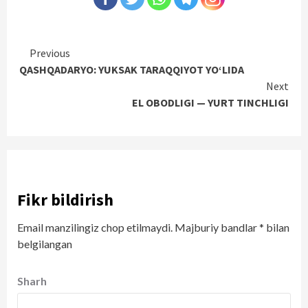
Continue
Previous
QASHQADARYO: YUKSAK TARAQQIYOT YO‘LIDA
Reading
Next
EL OBODLIGI — YURT TINCHLIGI
Fikr bildirish
Email manzilingiz chop etilmaydi.
Majburiy bandlar
*
bilan
belgilangan
Sharh