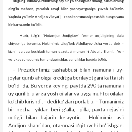
Bugungi kunda yurtimizning qay bir go‘shasiga bormang, odamlarning
qizg‘in mehnat, yaratish zavqi bilan yashayotganiga guvoh bo‘lamiz.
Yaqinda yo‘limiz Andijon viloyati, Izboskan tumaniga tushib bunga yana
bir karra amin bo‘ldik.
Hozir, to‘g‘ri “Hotamjon Jonjigitov” fermer xo‘jaligining dala
shiyponiga boramiz. Hokimimiz Ulug‘bek Ablullayev o‘sha yerda deb, –
bizni
dalaga boshladi tuman gazetasi muharriri Abdulla Komil.
Yo‘l-
yo‘lakay suhbatimiz tumandagi ishlar, yangiliklar haqida bo‘ldi.
– Prezidentimiz tashabbusi bilan namunali uy-
joylar qurib aholiga kreditga berilayotgani katta ish
bo‘ldi-da. Bu yerda keyingi paytda 290 ta namunali
uy qurilib, ularga yosh oilalar va uyga muhtoj oilalar
ko‘chib kirishdi, – dedi ko‘zlari porlab u. – Tumanimiz
bir necha yildan beri g‘alla, pilla, paxta rejasini
ortig‘i bilan bajarib kelayotir. Hokimimiz asli
Andijon shahridan, ota-onasi o‘qituvchi bo‘lishgan.