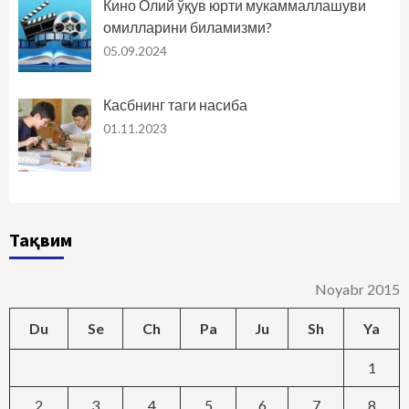
Кино Олий ўқув юрти мукаммаллашуви
омилларини биламизми?
05.09.2024
Касбнинг таги насиба
01.11.2023
Тақвим
Noyabr 2015
Du
Se
Ch
Pa
Ju
Sh
Ya
1
2
3
4
5
6
7
8