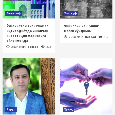
Эътироф
Таассуф
Ўзбекистон янги глобал
90 йиллик нашрнинг
иқтисодиётда ишончли
маёғи сўндими?
инвестиция марказига
2 kun oldin
Behzod
167
айланмоқда
2 kun oldin
Behzod
215
Ғурур
Ҳуқуқ