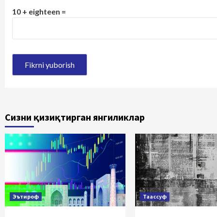
10 + eighteen =
Сизни қизиқтирган янгиликлар
Эътироф
Таассуф