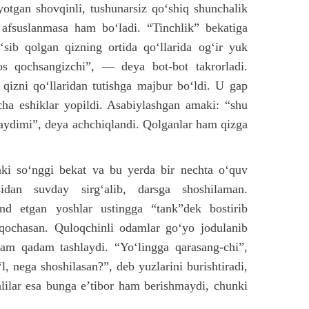
yotgan shovqinli, tushunarsiz qo‘shiq shunchalik
a afsuslanmasa ham bo‘ladi. “Tinchlik” bekatiga
‘sib qolgan qizning ortida qo‘llarida og‘ir yuk
os qochsangizchi”, — deya bot-bot takrorladi.
qizni qo‘llaridan tutishga majbur bo‘ldi. U gap
cha eshiklar yopildi. Asabiylashgan amaki: “shu
aydimi”, deya achchiqlandi. Qolganlar ham qizga
ki so‘nggi bekat va bu yerda bir nechta o‘quv
idan suvday sirg‘alib, darsga shoshilaman.
nd etgan yoshlar ustingga “tank”dek bostirib
 qochasan. Quloqchinli odamlar go‘yo jodulanib
am qadam tashlaydi. “Yo‘lingga qarasang-chi”,
, nega shoshilasan?”, deb yuzlarini burishtiradi,
lilar esa bunga e’tibor ham berishmaydi, chunki