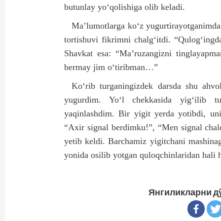
butunlay yo‘qolishiga olib keladi.
Ma’lumotlarga ko‘z yugurtirayotganimda 
tortishuvi fikrimni chalg‘itdi. “Qulog‘ingd
Shavkat esa: “Ma’ruzangizni tinglayapma
bermay jim o‘tiribman…”
Ko‘rib turganingizdek darsda shu ahvo
yugurdim. Yo‘l chekkasida yig‘ilib tu
yaqinlashdim. Bir yigit yerda yotibdi, un
“Axir signal berdimku!”, “Men signal chal
yetib keldi. Barchamiz yigitchani mashin
yonida osilib yotgan quloqchinlaridan hal
Янгиликларни д