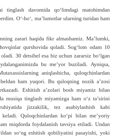
ini tinglash davomida qo‘limdagi matohimdan
 berdim. O‘-ho‘, ma’lumotlar ularning turidan ham
nning zarari haqida fikr almashamiz. Ma’lumki,
a shovqinlar qurshovida qoladi. Sog‘lom odam 10
 oladi. 30 detsibel esa biz uchun zararsiz bo‘lgan
oydalanganimizda bu me’yor buziladi. Ayniqsa,
Mutaxassislarning aniqlashicha, quloqchinlardan
sibeldan ham yuqori. Bu quloqning nozik a’zosi
etkazadi. Eshitish a’zolari bosh miyamiz bilan
zda musiqa tinglash miyamizga ham o‘z ta’sirini
hiyatida jizzakilik, tez asabiylashish kabi
a keladi. Quloqchinlardan ko‘pi bilan me’yoriy
am miqdorda foydalanish tavsiya etiladi. Undan
ldan so‘ng eshitish qobiliyatini pasayishi, yoki