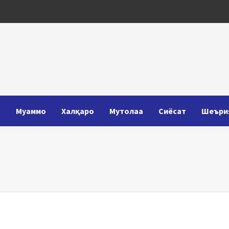
Т
Муаммо
Халқаро
Мутолаа
Сиёсат
Шеъри