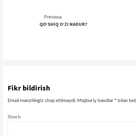
Continue
Previous
QO‘SHIQ O‘ZI NADUR?
Reading
Fikr bildirish
Email manzilingiz chop etilmaydi.
Majburiy bandlar
*
bilan bel
Sharh