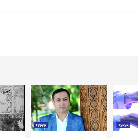
Ғурур
Ҳуқуқ