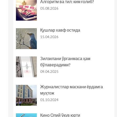
Алгоритм ва тил: ким ғолиб?
05.08.2026
Қушлар хавф остида
15.04.2026
Зилзилани ўрганмаса ҳам
бўлаверадими?
09.04.2025
Журналистлар маскани ёрдамга
муҳтож
01.10.2024
Кино Олий ўқув юрти