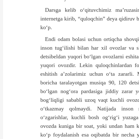
Darsga kelib o‘qituvchimiz ma’ruzas
internetga kirib, “quloqchin” deya qidiruv
ko‘p.
Endi odam bolasi uchun ortiqcha shovqi
inson tug‘ilishi bilan har xil ovozlar v
detsibeldan yuqori bo‘lgan ovozlarni eshita
yuqori ovozdir. Lekin quloqchinlardan f
eshitish a’zolarimiz uchun o‘ta zararli. 
boricha taralayotgan musiqa 90, 120 det
bo‘lgan nog‘ora pardasiga jiddiy zarar y
bog‘liqligi sababli uzoq vaqt kuchli ovo
o‘tkazmay qolmaydi. Natijada inson ru
o‘zgarishlar, kuchli bosh og‘rig‘i yuzag
ovozda kuniga bir soat, yoki undan ham k
ko‘p foydalanish esa oqibatda bir necha yi