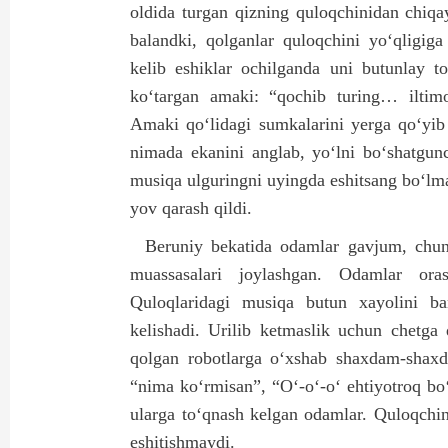
oldida turgan qizning quloqchinidan chiqa
balandki, qolganlar quloqchini yo‘qligig
kelib eshiklar ochilganda uni butunlay to
ko‘targan amaki: “qochib turing… iltim
Amaki qo‘lidagi sumkalarini yerga qo‘yib 
nimada ekanini anglab, yo‘lni bo‘shatgun
musiqa ulguringni uyingda eshitsang bo‘lm
yov qarash qildi.
Beruniy bekatida odamlar gavjum, chun
muassasalari joylashgan. Odamlar oras
Quloqlaridagi musiqa butun xayolini ba
kelishadi. Urilib ketmaslik uchun chetga
qolgan robotlarga o‘xshab shaxdam-shaxd
“nima ko‘rmisan”, “O‘-o‘-o‘ ehtiyotroq bo‘l
ularga to‘qnash kelgan odamlar. Quloqchin
eshitishmaydi.