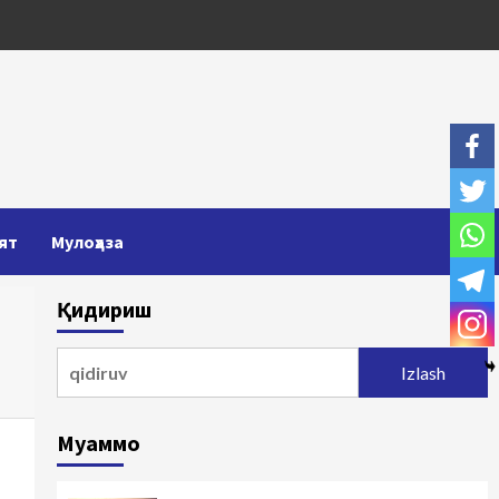
ят
Мулоҳаза
Қидириш
Qidirshish:
Муаммо