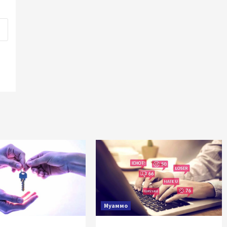
Муаммо