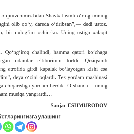
o‘qituvchimiz bilan Shavkat ismli o‘rtog‘imning
agini olib qo‘y, darsda o‘tiribsan”,— dedi ustoz.
n, bir qulog‘im ochiq-ku. Uning ustiga xalaqit
l. Qo‘ng‘iroq chalindi, hamma qatori ko‘chaga
rgan odamlar e’tiborimni tortdi. Qiziqsinib
ing atrofida girdi kapalak bo‘layotgan kishi esa
dim”, deya o‘zini oqlardi. Tez yordam mashinasi
aga chiqarishga yordam berdik. O‘shanda… uning
i ham musiqa yangrardi…
Sanjar ESHMURODOV
ўстларингизга улашинг