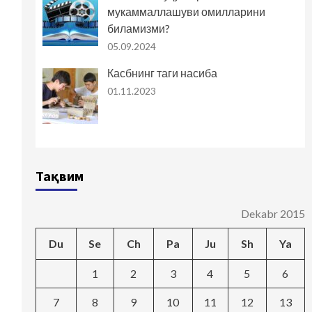
мукаммаллашуви омилларини
биламизми?
05.09.2024
Касбнинг таги насиба
01.11.2023
Тақвим
Dekabr 2015
Du
Se
Ch
Pa
Ju
Sh
Ya
1
2
3
4
5
6
7
8
9
10
11
12
13