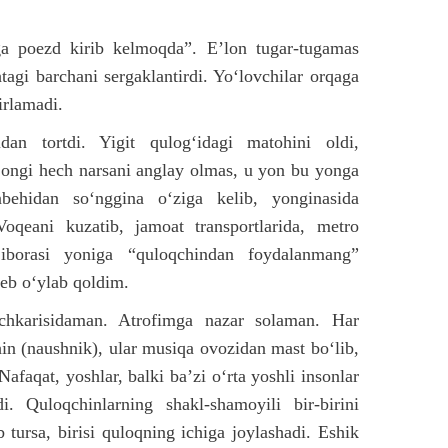
ga poezd kirib kelmoqda”. E’lon tugar-tugamas
agi barchani sergaklantirdi. Yo‘lovchilar orqaga
irlamadi.
dan tortdi. Yigit qulog‘idagi matohini oldi,
 ongi hech narsani anglay olmas, u yon bu yonga
anbehidan so‘nggina o‘ziga kelib, yonginasida
Voqeani kuzatib, jamoat transportlarida, metro
iborasi yoniga “quloqchindan foydalanmang”
deb o‘ylab qoldim.
chkarisidaman. Atrofimga nazar solaman. Har
in (naushnik), ular musiqa ovozidan mast bo‘lib,
afaqat, yoshlar, balki ba’zi o‘rta yoshli insonlar
. Quloqchinlarning shakl-shamoyili bir-birini
b tursa, birisi quloqning ichiga joylashadi. Eshik