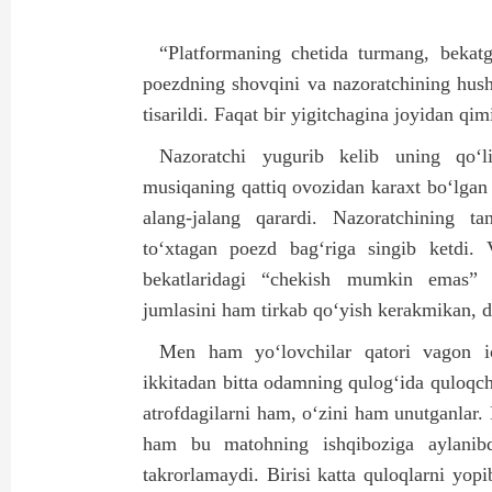
“Platformaning chetida turmang, bekat
poezdning shovqini va nazoratchining husht
tisarildi. Faqat bir yigitchagina joyidan qim
Nazoratchi yugurib kelib uning qo‘li
musiqaning qattiq ovozidan karaxt bo‘lgan
alang-jalang qarardi. Nazoratchining t
to‘xtagan poezd bag‘riga singib ketdi. 
bekatlaridagi “chekish mumkin emas” 
jumlasini ham tirkab qo‘yish kerakmikan, 
Men ham yo‘lovchilar qatori vagon i
ikkitadan bitta odamning qulog‘ida quloqch
atrofdagilarni ham, o‘zini ham unutganlar. N
ham bu matohning ishqiboziga aylanibdi
takrorlamaydi. Birisi katta quloqlarni yopi