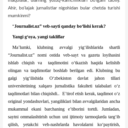
Ahir, bo‘lajak jurnalistlar nigohidan bular chetda turishi
mumkinmi?
“
Journalist.uz” veb-sayti qanday bo‘lishi kerak?
Yangi g‘oya, yangi takliflar
Ma’lumki, klubning avvalgi yig‘ilishlarida shartli
“Journalist.uz”
nomi ostida veb-sayt va gazeta loyi­hasini
ishlab chiqish va
taqdimotini o‘tkazish haqida kelishib
olingan va taqdimotlar boshlab berilgan edi. Klubning bu
galgi yig‘ilishida O‘zbekiston davlat jahon tillari
universitetining xalqaro jurnalistika fakulteti talabalari o‘z
taqdimotlari bilan chiqishdi..
E’tirof etish kerak, taqdimot o‘z
original yondashuvlari, yangiliklari bilan avvalgilaridan ancha
mukammal ekani barchaning e’tiborini tortdi. Jumladan,
saytni omma­lashtirish uchun uni ijtimoiy tarmoqlarda targ‘ib
qilish, yetakchi veb-nashrlarda havolalarni ko‘paytirish,