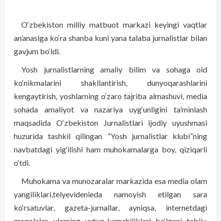
O‘zbekiston milliy matbuot markazi keyingi vaqtlar
an’anasiga ko‘ra shanba kuni yana talaba jurnalistlar bilan
gavjum bo‘ldi.
Yosh jurnalistlarning amaliy bilim va sohaga oid
ko‘nikmalarini shakllantirish, dunyoqarashlarini
kengaytirish, yoshlarning o‘zaro tajriba almashuvi, media
sohada amaliyot va nazariya uy­g‘unligini ta’minlash
maqsadida O‘zbekiston Jurnalistlari ijodiy uyushmasi
huzurida tashkil qilingan “Yosh jurnalistlar klubi”ning
navbatdagi yig‘ilishi ham muhokamalarga boy, qiziqarli
o‘tdi.
Muhokama va munozaralar markazida esa media olam
yangiliklari,telyevidenieda namoyish etilgan sara
ko‘rsatuvlar, gazeta-jurnallar, ayniqsa, internetdagi
maqolalar, ularning yutuq-kamchiliklari bo‘lgani tabiiy.