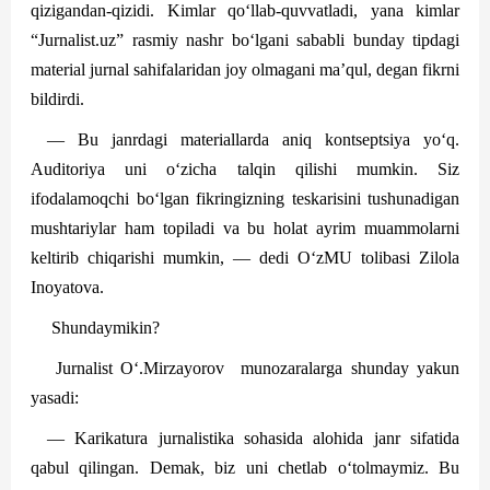
qizigandan-qizidi. Kimlar qo‘llab-quvvatladi, yana kimlar
“Jurnalist.uz” rasmiy nashr bo‘lgani sababli bunday tipdagi
material jurnal sahifalaridan joy olmagani ma’qul, degan fikrni
bildirdi.
— Bu janrdagi materiallarda aniq kontseptsiya yo‘q.
Auditoriya uni o‘zicha talqin qilishi mumkin. Siz
ifodalamoqchi bo‘lgan fikringizning teskarisini tushunadigan
mushtariylar ham topiladi va bu holat ayrim muammolarni
keltirib chiqarishi mumkin, — dedi O‘zMU tolibasi Zilola
Inoyatova.
Shundaymikin?
Jurnalist O‘.Mirzayorov
munozaralarga shunday yakun
yasadi:
— Karikatura jurnalistika sohasida alohida janr sifatida
qabul qilingan. Demak, biz uni chetlab o‘tolmaymiz. Bu