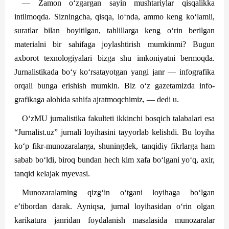
— Zamon o‘zgargan sayin mushtariylar qisqalikka
intilmoqda. Sizningcha, qisqa, lo‘nda, ammo keng ko‘lamli,
suratlar bilan boyitilgan, tahlillarga keng o‘rin berilgan
materialni bir sahifaga joylashtirish mumkinmi? Bugun
axborot texnologiyalari bizga shu imkoniyatni bermoqda.
Jurnalistikada bo‘y ko‘rsatayotgan yangi janr — infografika
orqali bunga erishish mumkin. Biz o‘z gazetamizda info­
grafikaga alohida sahifa ajratmoqchimiz, — dedi u.
O‘zMU jurnalistika fakulteti ikkinchi bosqich talabalari esa
“Jurnalist.uz” jurnali loyihasini tayyorlab kelishdi. Bu loyiha
ko‘p fikr-munozaralarga, shuningdek, tanqidiy fikrlarga ham
sabab bo‘ldi, biroq bundan hech kim xafa bo‘lgani yo‘q, axir,
tanqid kelajak myevasi.
Munozaralarning qizg‘in o‘tgani loyihaga bo‘lgan
e’tibordan darak. Ayniqsa, jurnal loyihasidan o‘rin olgan
karikatura janridan foydalanish masalasida munozaralar