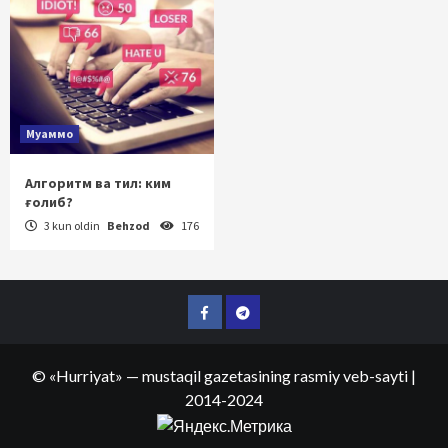
Муаммо
Алгоритм ва тил: ким
ғолиб?
3 kun oldin
Behzod
176
Facebook
Telegram
©
«Hurriyat»
— mustaqil gazetasining rasmiy veb-sayti
|
2014-2024