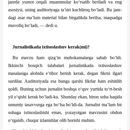
janrda yumor orqali muammolar ko‘rsatib beriladi va eng
asosiysi, uning auditoriyaga ta’siri kuchliroq bo‘ladi. Bu janr­
dagi asar ma’lum material bilan birgalikda berilsa, maqsadga
muvofiq bo‘ladi, — dedi u.
Jurnalistikada ixtisoslashuv kerak(mi)?
Bu mavzu ham qizg‘in muhokamalarga sabab bo‘ldi.
Ikkinchi bos­qich talabalari jurnalistikada ixtisoslashuv
masalasiga alohida e’tibor berish kerak, degan fikrni ilgari
surdilar. Auditoriyada esa bunga qarshi fikrlar ham eshitilib
qoldi. Buning uchun jurnalist boshqa o‘quv yurtida to‘rt-besh
yil o‘qishi kerak bo‘ladi-ku. Shunday ekan, biron soha haqida
umumiy tasavvurga ega bo‘lsa bo‘ldi-da. Jurnalist ma’lum bir
sohaga ixtisoslashishi emas, yozayotgan mavzusini obdon
o‘rganib, chuqur izlanishlar olib borishi muhim.