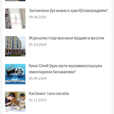
Зилзилани ўрганмаса ҳам бўлаверадими?
09.04.2025
Журналистлар маскани ёрдамга муҳтож
01.10.2024
Кино Олий ўқув юрти мукаммаллашуви
омилларини биламизми?
05.09.2024
Касбнинг таги насиба
01.11.2023