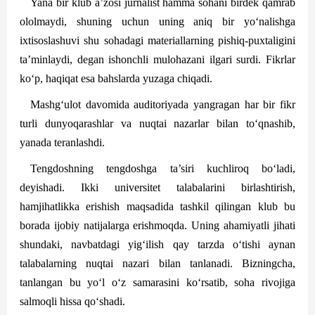
Yana bir klub a’zosi jurnalist hamma sohani birdek qamrab
ololmaydi, shuning uchun uning aniq bir yo‘nalishga
ixtisoslashuvi shu sohadagi materiallarning pishiq-puxtaligini
ta’minlaydi, degan ishonch­li mulohazani ilgari surdi. Fikrlar
ko‘p, haqiqat esa bahslarda yuzaga chiqadi.
Mashg‘ulot davomida auditoriyada yangragan har bir fikr
turli dunyoqarashlar va nuqtai nazarlar bilan to‘qnashib,
yanada teranlashdi.
Tengdoshning tengdoshga ta’siri kuchliroq bo‘ladi,
deyishadi. Ikki universitet talabalarini birlashtirish,
hamjihatlikka erishish maqsadida tashkil qilingan klub bu
borada ijobiy natijalarga erishmoqda. Uning ahamiyatli jihati
shundaki, navbatdagi yig‘ilish qay tarzda o‘tishi aynan
talabalarning nuqtai nazari bilan tanlanadi. Bizningcha,
tanlangan bu yo‘l o‘z samarasini ko‘rsatib, soha rivojiga
salmoqli hissa qo‘shadi.