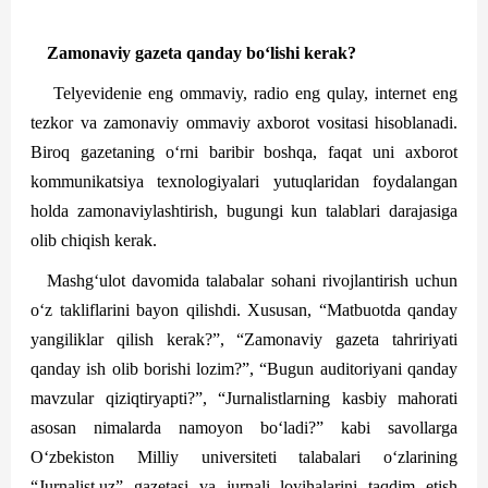
Zamonaviy gazeta qanday bo‘lishi kerak?
Telyevidenie eng ommaviy, radio eng qulay, internet eng
tezkor va zamonaviy ommaviy axborot vositasi hisoblanadi.
Biroq gazetaning o‘rni baribir boshqa, faqat uni axborot
kommunikatsiya texnologiyalari yutuqlaridan foydalangan
holda zamonaviylashtirish, bugungi kun talablari darajasiga
olib chiqish kerak.
Mashg‘ulot davomida talabalar sohani rivojlantirish uchun
o‘z takliflarini bayon qilishdi. Xususan, “Matbuotda qanday
yangiliklar qilish kerak?”, “Zamonaviy gazeta tahririyati
qanday ish olib borishi lozim?”, “Bugun auditoriyani qanday
mavzular qiziqtiryapti?”, “Jurnalistlarning kasbiy mahorati
asosan nimalarda namoyon bo‘ladi?” kabi savollarga
O‘zbekiston Milliy universiteti talabalari o‘zlarining
“Jurnalist.uz” gazetasi va jurnali loyihalarini taqdim etish