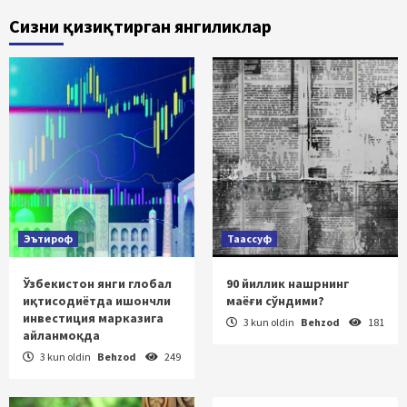
Сизни қизиқтирган янгиликлар
Эътироф
Таассуф
Ўзбекистон янги глобал
90 йиллик нашрнинг
иқтисодиётда ишончли
маёғи сўндими?
инвестиция марказига
3 kun oldin
Behzod
181
айланмоқда
3 kun oldin
Behzod
249