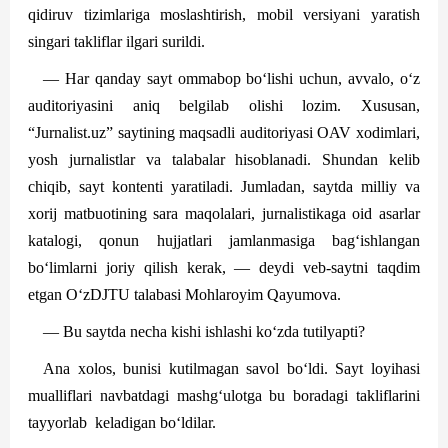
qidiruv tizimlariga moslashtirish, mobil versiyani yaratish
singari takliflar ilgari surildi.
— Har qanday sayt ommabop bo‘lishi uchun, avvalo, o‘z
auditoriyasini aniq belgilab olishi lozim. Xususan,
“Jurnalist.uz” saytining maqsadli auditoriyasi OAV xodimlari,
yosh jurnalistlar va talabalar hisoblanadi. Shundan kelib
chiqib, sayt kontenti yaratiladi. Jumladan, sayt­da milliy va
xorij matbuotining sara maqolalari, jurnalistikaga oid asarlar
katalogi, qonun hujjatlari jamlanmasiga bag‘ishlangan
bo‘limlarni joriy qilish kerak, — deydi veb-saytni taqdim
etgan O‘zDJTU talabasi Mohlar­oyim Qayu­mova.
— Bu saytda necha kishi ishlashi ko‘zda tutilyapti?
Ana xolos, bunisi kutilmagan savol bo‘ldi. Sayt loyihasi
mualliflari navbatdagi mashg‘ulotga bu boradagi takliflarini
tayyorlab
keladigan bo‘ldilar.