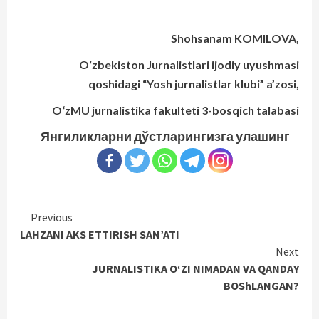
Shohsanam KOMILOVA,
O‘zbekiston Jurnalistlari ijodiy uyushmasi
qoshidagi
“Yosh jurnalistlar klubi” a’zosi,
O‘zMU jurnalistika fakulteti 3-bosqich talabasi
Янгиликларни дўстларингизга улашинг
Continue
Previous
LAHZANI AKS ETTIRISH SAN’ATI
Reading
Next
JURNALISTIKA O‘ZI NIMADAN VA QANDAY
BOShLANGAN?