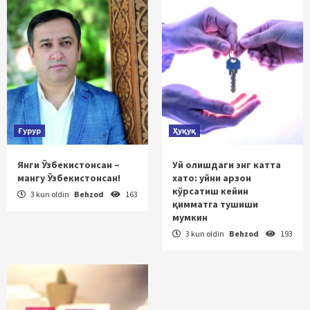
Ғурур
Ҳуқуқ
Янги Ўзбекистонсан –
Уй олишдаги энг катта
мангу Ўзбекистонсан!
хато: уйни арзон
кўрсатиш кейин
3 kun oldin
Behzod
163
қимматга тушиши
мумкин
3 kun oldin
Behzod
193