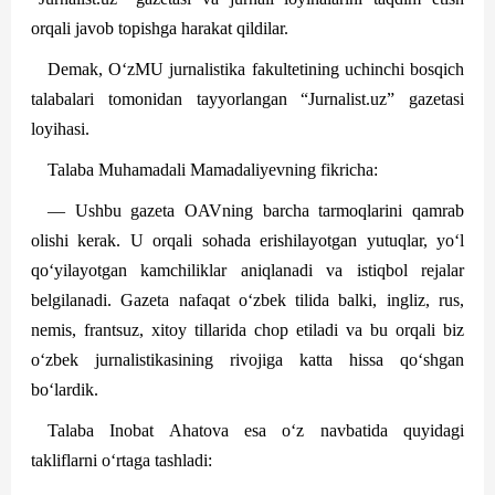
orqali javob topishga harakat qildilar.
Demak, O‘zMU jurnalistika fakultetining uchinchi bosqich
talabalari tomonidan tayyorlangan “Jurnalist.uz” gazetasi
loyihasi.
Talaba Muhamadali Mamadaliyevning fikricha:
— Ushbu gazeta OAVning barcha tarmoqlarini qamrab
olishi kerak. U orqali sohada erishilayotgan yutuqlar, yo‘l
qo‘yilayotgan kamchiliklar aniqlanadi va istiqbol rejalar
belgilanadi. Gazeta nafaqat o‘zbek tilida balki, ingliz, rus,
nemis, frantsuz, xitoy tillarida chop etiladi va bu orqali biz
o‘zbek jurnalistikasining rivojiga katta hissa qo‘shgan
bo‘lardik.
Talaba Inobat Ahatova esa o‘z nav­batida quyidagi
takliflarni o‘rtaga tashladi: