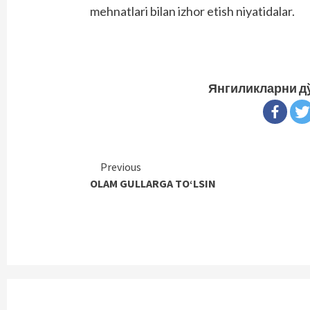
mehnatlari bilan izhor etish niyatidalar.
Янгиликларни д
Continue
Previous
OLAM GULLARGA TO‘LSIN
Reading