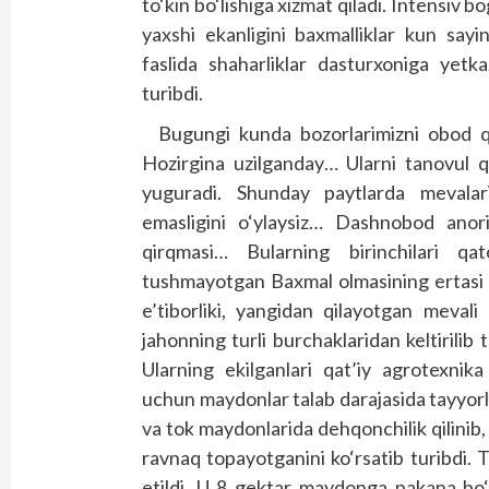
to‘kin bo‘lishiga xizmat qiladi. Intensiv bo
yaxshi ekanligini baxmalliklar kun sayi
faslida shaharliklar dasturxoniga yetk
turibdi.
Bugungi kunda bozorlarimizni obod qil
Hozirgina uzilganday… Ularni tanovul qi
yuguradi. Shunday paytlarda mevalar
emasligini o‘ylaysiz… Dashnobod anori
qirqmasi… Bularning birinchilari q
tushmayotgan Baxmal olmasining ertasi ya
e’tiborliki, yangidan qilayotgan meval
jahonning turli burchaklaridan keltirili
Ularning ekilganlari qat’iy agrotexnika
uchun maydonlar talab darajasida tayyo
va tok maydonlarida dehqonchilik qilinib
ravnaq topayotganini ko‘rsatib turibdi.
etildi. U 8 gektar maydonga pakana bo‘yl