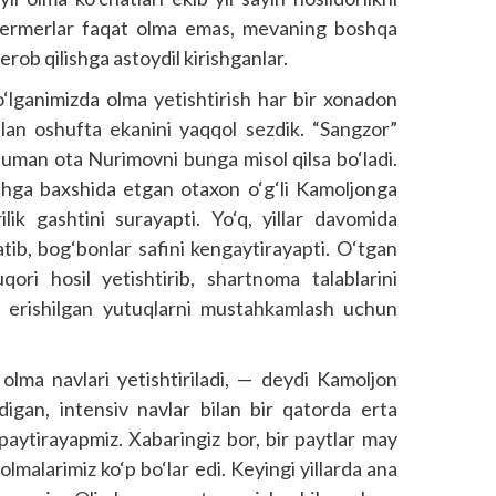
 fermerlar faqat olma emas, mevaning boshqa
erob qilishga astoydil kirishganlar.
‘lganimizda olma yetishtirish har bir xonadon
bilan oshufta ekanini yaqqol sezdik. “Sangzor”
 Juman ota Nurimovni bunga misol qilsa bo‘ladi.
rishga baxshida etgan otaxon o‘g‘li Kamoljonga
ilik gashtini surayapti. Yo‘q, yillar davomida
gatib, bog‘bonlar safini kengaytirayapti. O‘tgan
ri hosil yetishtirib, shartnoma talablarini
da erishilgan yutuqlarni mustahkamlash uchun
olma navlari yetishtiriladi, — deydi Kamoljon
igan, intensiv navlar bilan bir qatorda erta
‘paytirayapmiz. Xabaringiz bor, bir paytlar may
 olmalarimiz ko‘p bo‘lar edi. Keyingi yillarda ana