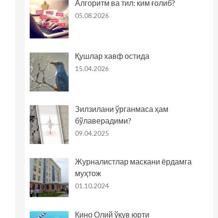
Алгоритм ва тил: ким ғолиб?
05.08.2026
Қушлар хавф остида
15.04.2026
Зилзилани ўрганмаса ҳам
бўлаверадими?
09.04.2025
Журналистлар маскани ёрдамга
муҳтож
01.10.2024
Кино Олий ўқув юрти