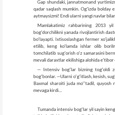
Gap shundaki, jannatmonand yurtimiznin
qadar saqlash mumkin. Og‘izda bolday eris
aytmaysizmi! Endi ularni yangi navlar bila
Mamlakatimiz rahbarining 2013 yil
bog‘dorchilikni yanada rivojlantirish dast
bo‘layapti. Ixtisoslashgan fermer xo‘jalik
etilib, keng ko‘lamda ishlar olib boril
tomchilatib sug‘orish o‘z samarasini ber
mevali daraxtlar ekilishiga alohida e’tibor 
— Intensiv bog‘lar bizning tog‘oldi 
bog‘bonlar. —Ularni o‘g‘itlash, kesish, sug
Baxmal sharoiti juda mo‘’tadil, quyosh 
mevaga kirdi…
Tumanda intensiv bog‘lar yil sayin ken