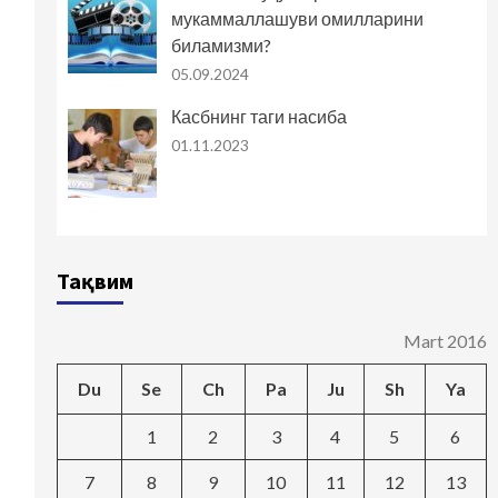
мукаммаллашуви омилларини
биламизми?
05.09.2024
Касбнинг таги насиба
01.11.2023
Тақвим
Mart 2016
Du
Se
Ch
Pa
Ju
Sh
Ya
1
2
3
4
5
6
7
8
9
10
11
12
13