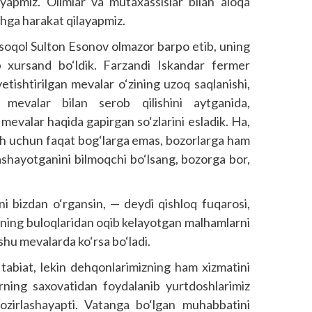
ayapmiz. Olimlar va mutaxassislar bilan aloqa
shga harakat qilayapmiz.
soqol Sulton Esonov olmazor barpo etib, uning
b xursand bo‘ldik. Farzandi Iskandar fermer
 yetishtirilgan mevalar o‘zining uzoq saqlanishi,
n mevalar bilan serob qilishini aytganida,
evalar haqida gapirgan so‘zlarini esladik. Ha,
sh uchun faqat bog‘larga emas, bozorlarga ham
shayotganini bilmoqchi bo‘lsang, bozorga bor,
i bizdan o‘rgansin, — deydi qishloq fuqarosi,
‘ning buloqlaridan oqib kelayotgan malhamlarni
shu mevalarda ko‘rsa bo‘ladi.
– tabiat, lekin dehqonlarimizning ham xizmatini
ning saxovatidan foydalanib yurtdoshlarimiz
zirlashayapti. Vatanga bo‘lgan muhabbatini