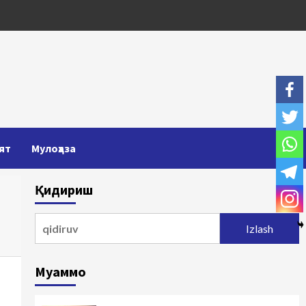
ят
Мулоҳаза
Қидириш
Qidirshish:
Муаммо