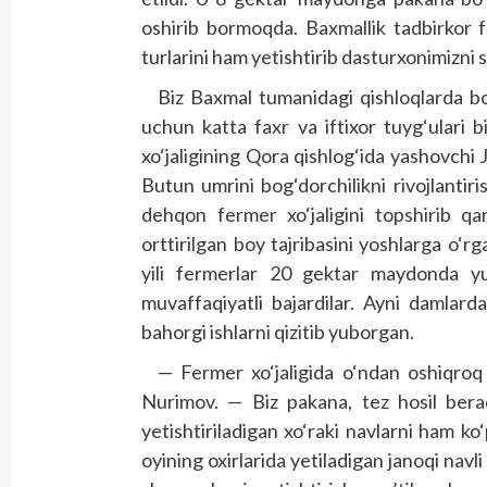
oshirib bormoqda. Baxmallik tadbirkor
turlarini ham yetishtirib dasturxonimizni s
Biz Baxmal tumanidagi qishloqlarda bo
uchun katta faxr va iftixor tuyg‘ulari 
xo‘jaligining Qora qishlog‘ida yashovchi
Butun umrini bog‘dorchilikni rivojlanti
dehqon fermer xo‘jaligini topshirib qar
orttirilgan boy tajribasini yoshlarga o‘r
yili fermerlar 20 gektar maydonda yuqo
muvaffaqiyatli bajardilar. Ayni damlar
bahorgi ishlarni qizitib yuborgan.
— Fermer xo‘jaligida o‘ndan oshiqroq 
Nurimov. — Biz pakana, tez hosil berad
yetishtiriladigan xo‘raki navlarni ham ko
oyining oxirlarida yetiladigan janoqi navli