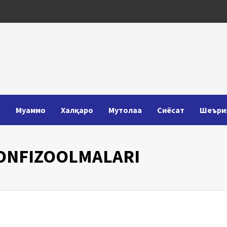
Т
Муаммо
Халқаро
Мутолаа
Сиёсат
Шеъри
ONFIZOOLMALARI