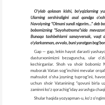
O‘ylab qolasan kishi, bo‘yqizlarning y
Ularning sershiraligini asal qandga o‘xs
Navoiyning “Olmani sundi nigorim…” deb bos
bobomizning “Sayohatnoma”sida mevazorlarn
Bunaqa tashbehlarni sanayversak, vaqt d
o‘ylarkanman, avvalo, buni yaratgan bog‘bo
Gap — gap, lekin hayot daraxti yashaydi
dasturxonimizni bezaguncha, ular o‘z
kechirganlar. Shoh va shoir bobomiz Mi
muborak Vatan sog‘inchini mevalar orqali 
mahsulot o‘sha joyning tuprog‘ini, havo
uchun shoir Vatanining “qovuni birla uz
zaminni ko‘z qorachig‘iday asrashga chaq
Shular haqida yozyapman-u, ko‘z o‘ngim