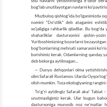
shu navlarni yetishtirishga e’tibor ber
bog‘lab unutilayotgan navlarni ko‘paytiri
Muzbuloq qishlog‘ida bo‘lganimizda oq
nomini “Do‘stlik” deb ataganini eshiti
xo‘jaligiga rahbarlik qiladilar. Bu bog‘da
shaharliklar dasturxonini qishin-yozi
Yurtboshimizning bozorlarni bezayotgan m
bog‘bonlarning mehnati samarasini ko‘ri
borishimiz kerak. Odamlarning qanday ya
deb bekorga aytilmagan…
— Dunyo dehqonlari olma yetishtirishn
olim Safarali Rustamov. Ularda Oyqortog
olish mumkin. Toza ekologiyaning rangini 
To‘g‘ri aytdingiz Safarali aka! Tabiat 
unutmasligimiz kerak. Ular bugun bahor
dasturxoniga munosib noz ne’matlar ho