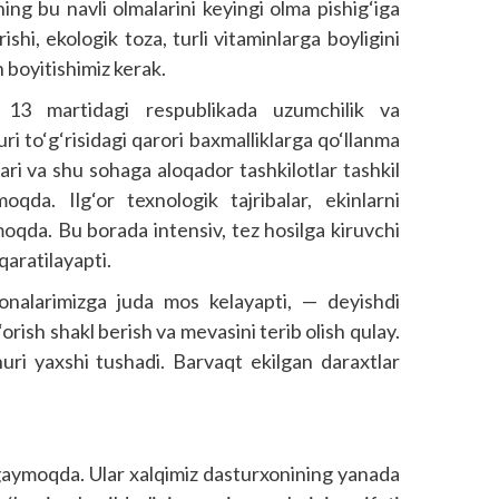
g bu navli olmalarini keyingi olma pishig‘iga
hi, ekologik toza, turli vitaminlarga boyligini
n boyitishimiz kerak.
 13 martidagi respublikada uzumchilik va
uri to‘g‘risidagi qarori baxmalliklarga qo‘llanma
lari va shu sohaga aloqador tashkilotlar tashkil
moqda. Ilg‘or texnologik tajribalar, ekinlarni
moqda. Bu borada intensiv, tez hosilga kiruvchi
qaratilayapti.
zonalarimizga juda mos kelayapti, — deyishdi
‘orish shakl berish va mevasini terib olish qulay.
nuri yaxshi tushadi. Barvaqt ekilgan daraxtlar
gaymoqda. Ular xalqimiz dasturxonining yanada