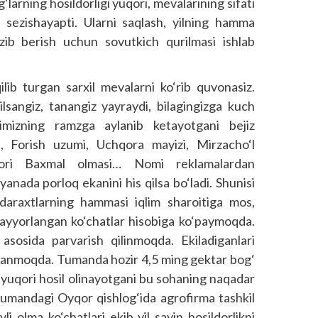
g‘larning hosildorligi yuqori, mevalarining sifati
n sezishayapti. Ularni saqlash, yilning hamma
azib berish uchun sovutkich qurilmasi ishlab
ib turgan sarxil mevalarni ko‘rib quvonasiz.
lsangiz, tanangiz yayraydi, bilagingizga kuch
imizning ramzga aylanib ketayotgani bejiz
, Forish uzumi, Uchqora mayizi, Mirzacho‘l
atori Baxmal olmasi… Nomi reklamalardan
nada porloq ekanini his qilsa bo‘ladi. Shunisi
i daraxtlarning hammasi iqlim sharoitiga mos,
b tayyorlangan ko‘chatlar hisobiga ko‘paymoqda.
 asosida parvarish qilinmoqda. Ekiladiganlari
rlanmoqda. Tumanda hozir 4,5 ming gektar bog‘
, yuqori hosil olinayotgani bu sohaning naqadar
 Tumandagi Oyqor qishlog‘ida agrofirma tashkil
i olma ko‘chatlari ekib yil sayin hosildorlikni