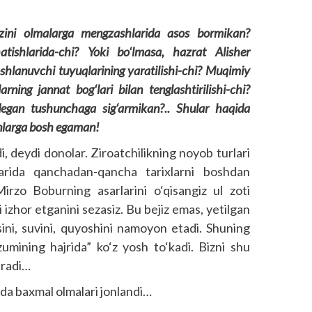
uzini olmalarga mengzashlarida asos bormikan?
hatishlarida-chi? Yoki bo‘lmasa, hazrat Alisher
hlanuvchi tuyuqlarining yaratilishi-chi? Muqimiy
ing jannat bog‘lari bilan tenglashtirilishi-chi?
egan tushunchaga sig‘armikan?.. Shular haqida
nlarga bosh egaman!
, deydi donolar. Ziroatchilikning noyob turlari
larida qanchadan-qancha tarixlarni boshdan
rzo Boburning asarlarini o‘qisangiz ul zoti
izhor etganini sezasiz. Bu bejiz emas, yetilgan
sini, suvini, quyoshini namoyon etadi. Shuning
umining hajrida” ko‘z yosh to‘kadi. Bizni shu
iradi…
da baxmal olmalari jonlandi…