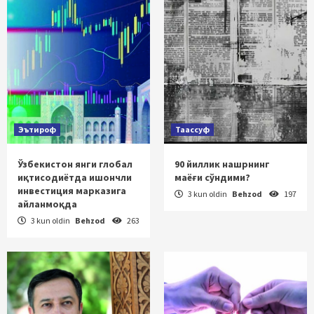
Эътироф
Таассуф
Ўзбекистон янги глобал
90 йиллик нашрнинг
иқтисодиётда ишончли
маёғи сўндими?
инвестиция марказига
3 kun oldin
Behzod
197
айланмоқда
3 kun oldin
Behzod
263