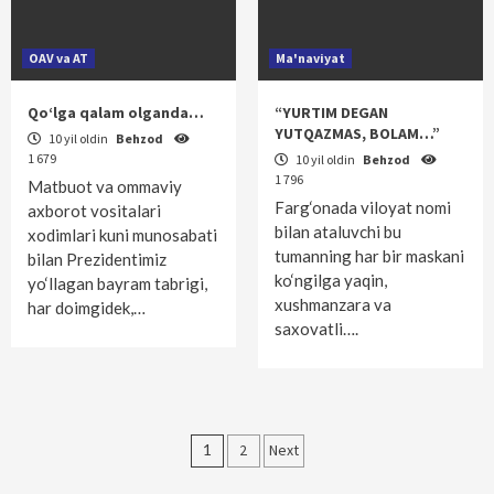
OAV va AT
Ma'naviyat
Qo‘lga qalam olganda…
“YURTIM DEGAN
YUTQAZMAS, BOLAM…”
10 yil oldin
Behzod
1 679
10 yil oldin
Behzod
1 796
Matbuot va ommaviy
Farg‘onada viloyat nomi
axborot vositalari
bilan ataluvchi bu
xodimlari kuni munosabati
tumanning har bir maskani
bilan Prezidentimiz
ko‘ngilga yaqin,
yo‘llagan bayram tabrigi,
xushmanzara va
har doimgidek,…
saxovatli….
Maqolalar
1
2
Next
bo‘yicha