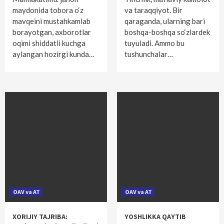
maydonida tobora o‘z
va taraqqiyot. Bir
mavqeini mustahkamlab
qaraganda, ularning bari
borayotgan, axborotlar
boshqa-boshqa so‘zlardek
oqimi shiddatli kuchga
tuyuladi. Ammo bu
aylangan hozirgi kunda…
tushunchalar…
OAV va AT
OAV va AT
XORIJIY TAJRIBA:
YOSHLIKKA QAYTIB