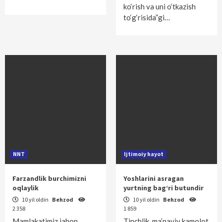
ko‘rish va uni o‘tkazish
to‘g‘risida”gi…
NNT
Ijtimoiy hayot
Farzandlik burchimizni
Yoshlarini asragan
oqlaylik
yurtning bag‘ri butundir
10 yil oldin
Behzod
10 yil oldin
Behzod
2 358
1 859
Mamlakatimiz jahon
Tinchlik, ma’naviy kamolot