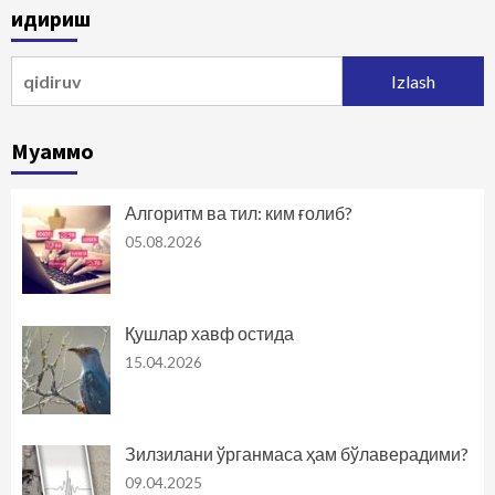
Қидириш
harakatlanish
Qidirshish:
Муаммо
Алгоритм ва тил: ким ғолиб?
05.08.2026
Қушлар хавф остида
15.04.2026
Зилзилани ўрганмаса ҳам бўлаверадими?
09.04.2025