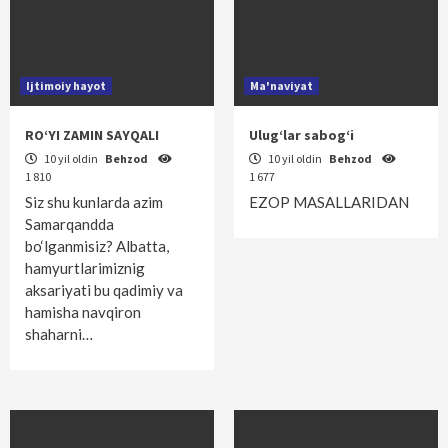
Ijtimoiy hayot
Ma'naviyat
RO‘YI ZAMIN SAYQALI
Ulug‘lar sabog‘i
10 yil oldin
Behzod
10 yil oldin
Behzod
1 810
1 677
Siz shu kunlarda azim
EZOP MASALLARIDAN
Samarqandda
bo‘lganmisiz? Albatta,
hamyurtlarimiznig
aksariyati bu qadimiy va
hamisha navqiron
shaharni…