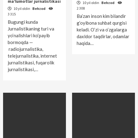
ma’lumotlar jurnalistikasi
10 yil oldin
Behzod
2 308
10 yil oldin
Behzod
3 315
Ba’zan inson kim bilandir
Bugungi kunda
g‘oyibona suhbat qurgisi
Jurnalistikaning turi va
keladi. O‘zi va o‘zgalarga
yo‘nalishlari ko‘payib
daxldor taqdirlar, odamlar
bormoqda —
haqida…
radiojurnalistika,
telejurnalistika, internet
jurnalistikasi, fuqarolik
jurnalistikasi,…