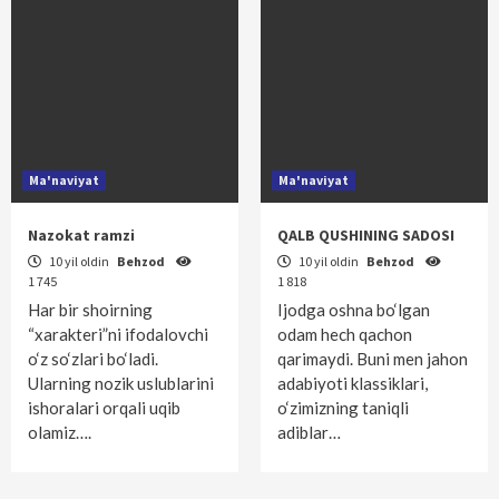
Ma'naviyat
Ma'naviyat
Nazokat ramzi
QALB QUSHINING SADOSI
10 yil oldin
Behzod
10 yil oldin
Behzod
1 745
1 818
Har bir shoirning
Ijodga oshna bo‘lgan
“xarakteri”ni ifodalovchi
odam hech qachon
o‘z so‘zlari bo‘ladi.
qarimaydi. Buni men jahon
Ularning nozik uslublarini
adabiyoti klassiklari,
ishoralari orqali uqib
o‘zimizning taniqli
olamiz….
adiblar…