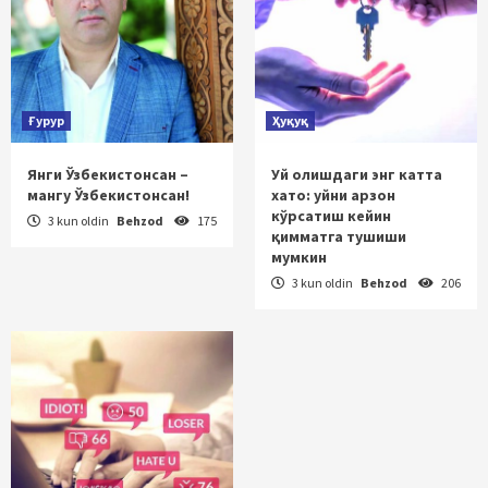
Ғурур
Ҳуқуқ
Янги Ўзбекистонсан –
Уй олишдаги энг катта
мангу Ўзбекистонсан!
хато: уйни арзон
кўрсатиш кейин
3 kun oldin
Behzod
175
қимматга тушиши
мумкин
3 kun oldin
Behzod
206