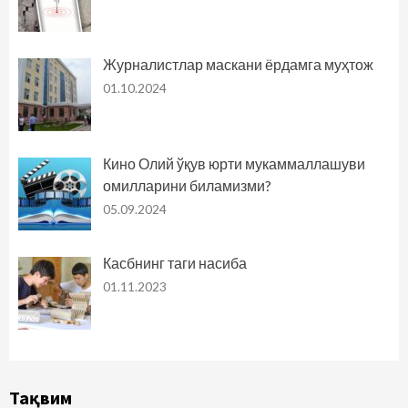
Журналистлар маскани ёрдамга муҳтож
01.10.2024
Кино Олий ўқув юрти мукаммаллашуви
омилларини биламизми?
05.09.2024
Касбнинг таги насиба
01.11.2023
Тақвим