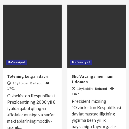
Ma'naviyat
Ma'naviyat
Tolening kulgan davri
Shu Vatanga men ham
fidoman
10 yil oldin
Behzod
1 701
10 yil oldin
Behzod
1 877
O‘zbekiston Respublikasi
Prezidentimizning
Prezidentining 2008 yil 8
“O‘zbekiston Respublikasi
iyulda qabul qilingan
davlat mustaqilligining
«Bolalar musiqa va san’at
yigirma besh yillik
maktablarining moddiy-
bayramiga tayyorgarlik
texnik…