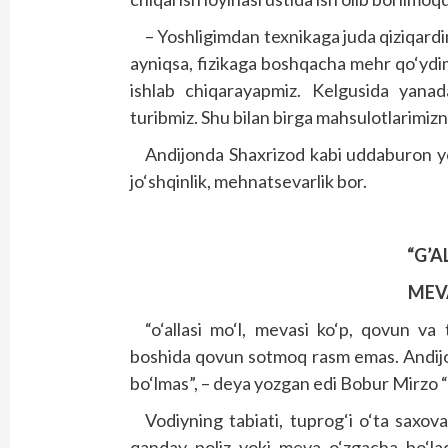
– Yoshligimdan texnikaga juda qiziqard
ayniqsa, fizikaga boshqacha mehr qo‘ydim
ishlab chiqarayapmiz. Kelgusida yanad
turibmiz. Shu bilan birga mahsulotlarimizni
Andijonda Shaxrizod kabi uddaburon yo
jo‘shqinlik, mehnatsevarlik bor.
“G’A
MEV
“o‘allasi mo‘l, mevasi ko‘p, qovun va 
boshida qovun sotmoq rasm emas. Andijo
bo‘lmas”, – deya yozgan edi Bobur Mirzo
Vodiyning tabiati, tuprog‘i o‘ta saxov
qanday poliz yoki meva o‘zgacha bo‘la