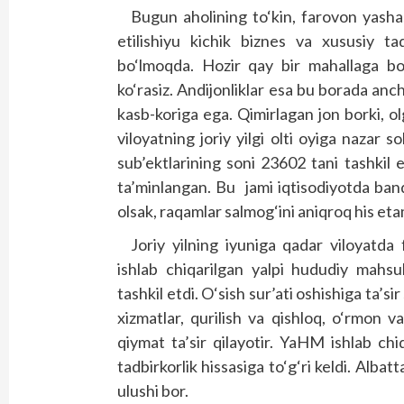
Bugun aholining to‘kin, farovon yasha
etilishiyu kichik biznes va xususiy ta
bo‘lmoqda. Hozir qay bir mahallaga bo
ko‘rasiz. Andijonliklar esa bu borada anch
kasb-koriga ega. Qimirlagan jon borki, olg
viloyatning joriy yilgi olti oyiga nazar s
sub’ektlarining soni 23602 tani tashkil e
ta’minlangan. Bu jami iqtisodiyotda band
olsak, raqamlar salmog‘ini aniqroq his eta
Joriy yilning iyuniga qadar viloyatda 
ishlab chiqarilgan yalpi hududiy mahsu
tashkil etdi. O‘sish sur’ati oshishiga ta’
xizmatlar, qurilish va qishloq, o‘rmon va
qiymat ta’sir qilayotir. YaHM ishlab ch
tadbirkorlik hissasiga to‘g‘ri keldi. Alb
ulushi bor.