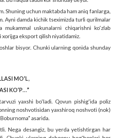
im. Shuning uchun maktabda ham aniq fanlarga,
. Ayni damda kichik tseximizda turli qurilmalar
a mukammal uskunalarni chiqarishni ko‘zlab
 xorijga eksport qilish niyatidamiz.
shlar bisyor. Chunki ularning qonida shunday
LLASI MO‘L,
ASI KO‘P…”
tarvuzi yaxshi bo‘ladi. Qovun pishig‘ida poliz
nning noshvotisidan yaxshiroq noshvoti (nok)
 “Boburnoma” asarida.
atli. Nega desangiz, bu yerda yetishtirgan har
di. Chunki ularning dehqonu bog‘bonlari bor