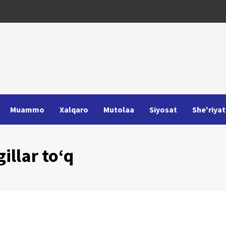
Muammo
Xalqaro
Mutolaa
Siyosat
She'riyat
llar to‘q