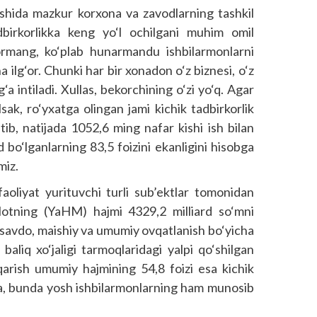
shida mazkur korxona va zavodlarning tashkil
dbirkorlikka keng yo‘l ochilgani muhim omil
rmang, ko‘plab hunarmandu ishbilarmonlarni
a ilg‘or. Chunki har bir xonadon o‘z biznesi, o‘z
‘a intiladi. Xullas, bekorchining o‘zi yo‘q. Agar
olsak, ro‘yxatga olingan jami kichik tadbirkorlik
tib, natijada 1052,6 ming nafar kishi ish bilan
 bo‘lganlarning 83,5 foizini ekanligini hisobga
miz.
faoliyat yurituvchi turli sub’ektlar tomonidan
lotning (YaHM) hajmi 4329,2 milliard so‘mni
sir savdo, maishiy va umumiy ovqatlanish bo‘yicha
 baliq xo‘jaligi tarmoqlaridagi yalpi qo‘shilgan
iqarish umumiy hajmining 54,8 foizi esa kichik
atta, bunda yosh ishbilarmonlarning ham munosib