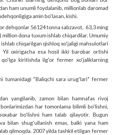
rdan ham unumli foydalanib, millionlab daromad
bodehqonligiga amin bo‘lasan, kishi.
ishkor dehqonlar 56124 tonna sabzavot, 63,3 ming
1 million dona tuxum ishlab chiqardilar. Umumiy
ishlab chiqarilgan qishloq xo‘jaligi mahsulotlari
. Yil oxirigacha esa hosil ikki barobar ortishi
qo‘lga kiritishda ilg‘or fermer xo‘jaliklarning
i tumanidagi “Baliqchi sara urug‘lari” fermer
bdan yangilanib, zamon bilan hamnafas rivoj
nlarimizdan har tomonlama bilimli bo‘lishni,
boxabar bo‘lishni ham talab qilayotir. Bugun
va bilan shug‘ullanish emas, balki yana ham
lab qilmoqda. 2007 yilda tashkil etilgan fermer