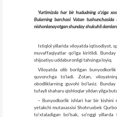
Yurtimizda har bir hududning o‘ziga xos go
Bularning barchasi Vatan tushunchasida 
nishonlanayotgan shunday shukuhli damlarda
Istiqlol yillarida viloyatda iqtisodiyot, 
muvaffaqiyatlar qo‘lga kiritildi. Bunday
shijoatiyu uddaburonligi tahsinga loyiq.
Viloyatda olib borilgan bunyodkorlik
quvonchga to‘ladi. Zotan, viloyatni
obodliklarning guvohi bo‘lasiz. Bunday
tufayli shaharu qishloqlar yildan yilga bu
– Bunyodkorlik ishlari har bir kishini 
yetakchi mutaxassisi Shohruxbek Qurbon
to‘xtaladigan bo‘lsak, so‘nggi yillarda