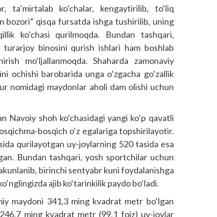
 ta’mirtalab ko‘chalar, kengaytirilib, to‘liq
 bozori” qisqa fursatda ishga tushirilib, uning
illik ko‘chasi qurilmoqda. Bundan tashqari,
i turarjoy binosini qurish ishlari ham boshlab
hirish mo‘ljallanmoqda. Shaharda zamonaviy
ini ochishi barobarida unga o‘zgacha go‘zallik
r nomidagi maydonlar aholi dam olishi uchun
idan Navoiy shoh ko‘chasidagi yangi ko‘p qavatli
bosqichma-bosqich o‘z egalariga topshirilayotir.
sida qurilayotgan uy-joylarning 520 tasida esa
ilgan. Bundan tashqari, yosh sportchilar uchun
i yakunlanib, birinchi sentyabr kuni foydalanishga
ko‘nglingizda ajib ko‘tarinkilik paydo bo‘ladi.
miy maydoni 341,3 ming kvadrat metr bo‘lgan
 246,7 ming kvadrat metr (99,1 foiz) uy-joylar