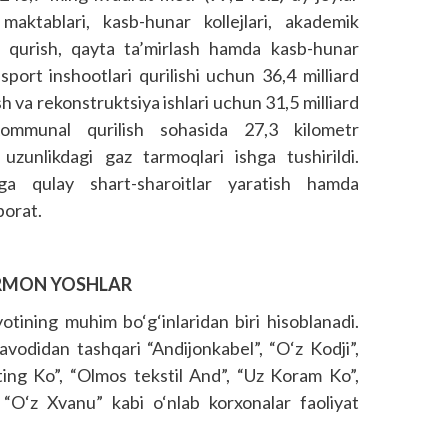
maktablari, kasb-hunar kollejlari, akademik
ni qurish, qayta ta’mirlash hamda kasb-hunar
sport inshootlari qurilishi uchun 36,4 milliard
ish va rekonstruktsiya ishlari uchun 31,5 milliard
i. Kommunal qurilish sohasida 27,3 kilometr
 uzunlikdagi gaz tarmoqlari ishga tushirildi.
ga qulay shart-sharoitlar yaratish hamda
borat.
ARMON YOSHLAR
yotining muhim bo‘g‘inlaridan biri hisoblanadi.
vodidan tashqari “Andijonkabel”, “O‘z Kodji”,
ing Ko”, “Olmos tekstil And”, “Uz Koram Ko”,
“O‘z Xvanu” kabi o‘nlab korxonalar faoliyat