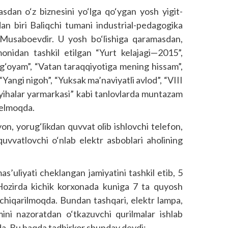
sdan o‘z biznesini yo‘lga qo‘ygan yosh yigit-
dan biri Baliqchi tumani industrial-pedagogika
d Musaboevdir. U yosh bo‘lishiga qaramasdan,
monidan tashkil etilgan “Yurt kelajagi—2015”,
g‘oyam”, “Vatan taraqqiyotiga mening hissam”,
“Yangi nigoh”, “Yuksak ma’naviyatli avlod”, “VIII
loyihalar yarmarkasi” kabi tanlovlarda muntazam
 kelmoqda.
, yorug‘likdan quvvat olib ishlovchi telefon,
uvvatlovchi o‘nlab elektr asboblari aholining
as’uliyati cheklangan jamiyatini tashkil etib, 5
. Hozirda kichik korxonada kuniga 7 ta quyosh
b chiqarilmoqda. Bundan tashqari, elektr lampa,
smini nazoratdan o‘tkazuvchi qurilmalar ishlab
qda. Bu haqda tadbirkor shunday deydi: