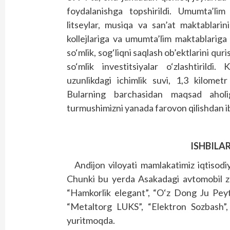
foydalanishga topshirildi. Umumta’lim 
litseylar, musiqa va san’at maktablari
kollejlariga va umumta’lim maktablariga 
so‘mlik, sog‘liqni saqlash ob’ektlarini qur
so‘mlik investitsiyalar o‘zlashtirild
uzunlikdagi ichimlik suvi, 1,3 kilometr
Bularning barchasidan maqsad aholi
turmushimizni yanada farovon qilishdan i
ISHBIL
Andijon viloyati mamlakatimiz iqtisodi
Chunki bu yerda Asakadagi avtomobil za
“Hamkorlik elegant”, “O‘z Dong Ju Peyt
“Metaltorg LUKS”, “Elektron Sozbash”, 
yuritmoqda.