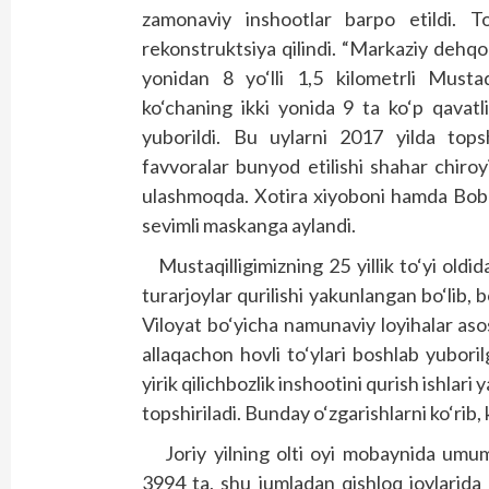
zamonaviy inshootlar barpo etildi. Tor,
rekonstruktsiya qilindi. “Markaziy dehqon
yonidan 8 yo‘lli 1,5 kilometrli Mustaq
ko‘chaning ikki yonida 9 ta ko‘p qavatl
yuborildi. Bu uylarni 2017 yilda tops
favvoralar bunyod etilishi shahar chiroy
ulashmoqda. Xotira xiyoboni hamda Bobu
sevimli maskanga aylandi.
Mustaqilligimizning 25 yillik to‘yi old
turarjoylar qurilishi yakunlangan bo‘lib, 
Viloyat bo‘yicha namunaviy loyihalar aso
allaqachon hovli to‘ylari boshlab yubor
yirik qilichbozlik inshootini qurish ishlar
topshiriladi. Bunday o‘zgarishlarni ko‘rib, 
Joriy yilning olti oyi mobaynida umu
3994 ta, shu jumladan qishloq joylarida