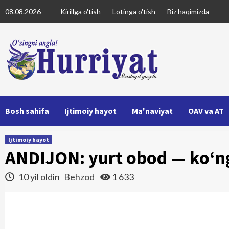
Skip
08.08.2026
Kirillga o'tish
Lotinga o'tish
Biz haqimizda
to
content
Bosh sahifa
Ijtimoiy hayot
Ma'naviyat
OAV va AT
Ijtimoiy hayot
ANDIJON: yurt obod — ko‘ngi
10 yil oldin
Behzod
1 633