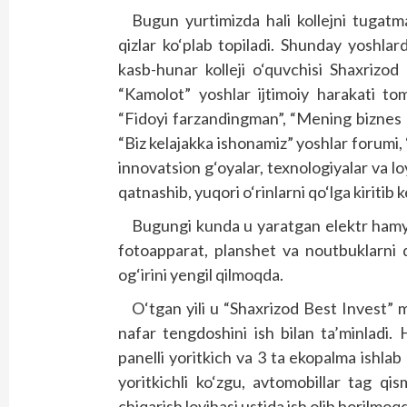
Bugun yurtimizda hali kollejni tugatma
qizlar ko‘plab topiladi. Shunday yoshlar
kasb-hunar kolleji o‘quvchisi Shaxrizo
“Kamolot” yoshlar ijtimoiy harakati to
“Fidoyi farzandingman”, “Mening biznes 
“Biz kelajakka ishonamiz” yoshlar forumi, 
innovatsion g‘oyalar, texnologiyalar va 
qatnashib, yuqori o‘rinlarni qo‘lga kiritib
Bugungi kunda u yaratgan elektr hamyon
fotoapparat, planshet va noutbuklarni q
og‘irini yengil qilmoqda.
O‘tgan yili u “Shaxrizod Best Invest” m
nafar tengdoshini ish bilan ta’minladi
panelli yoritkich va 3 ta ekopalma ishla
yoritkichli ko‘zgu, avtomobillar tag qi
chiqarish loyihasi ustida ish olib borilmo