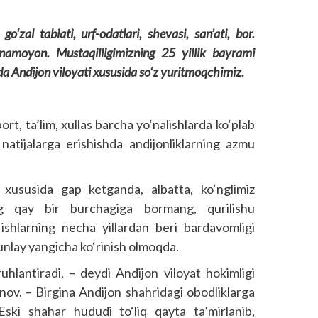
‘zal tabiati, urf-odatlari, shevasi, san’ati, bor.
namoyon. Mustaqilligimizning 25 yillik bayrami
 Andijon viloyati xususida so‘z yuritmoqchimiz.
sport, ta’lim, xullas barcha yo‘nalishlarda ko‘plab
 natijalarga erishishda andijonliklarning azmu
 xususida gap ketganda, albatta, ko‘nglimiz
ng qay bir burchagiga bormang, qurilishu
 ishlarning necha yillardan beri bardavomligi
tunlay yangicha ko‘rinish olmoqda.
ruhlantiradi, – deydi Andijon viloyat hokimligi
ov. – Birgina Andijon shahridagi obodliklarga
 Eski shahar hududi to‘liq qayta ta’mirlanib,