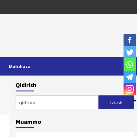
Mulohaza
Qidirish
Qidirshish:
Muammo