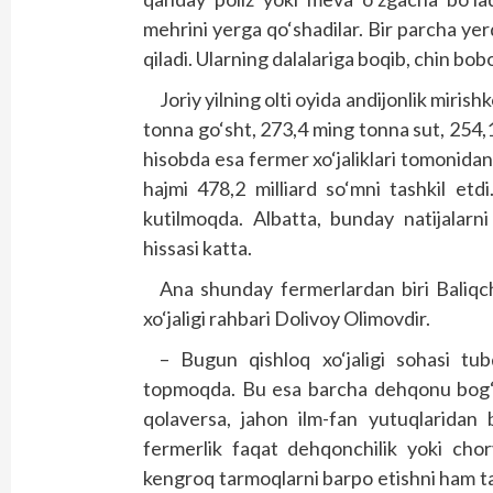
mehrini yerga qo‘shadilar. Bir parcha ye
qiladi. Ularning dalalariga boqib, chin bo
Joriy yilning olti oyida andijonlik mir
tonna go‘sht, 273,4 ming tonna sut, 254,
hisobda esa fermer xo‘jaliklari tomonidan 
hajmi 478,2 milliard so‘mni tashkil etdi
kutilmoqda. Albatta, bunday natijalarni 
hissasi katta.
Ana shunday fermerlardan biri Baliqch
xo‘jaligi rahbari Dolivoy Olimovdir.
– Bugun qishloq xo‘jaligi sohasi tu
topmoqda. Bu esa barcha dehqonu bog‘bo
qolaversa, jahon ilm-fan yutuqlaridan 
fermerlik faqat dehqonchilik yoki chor
kengroq tarmoqlarni barpo etishni ham ta