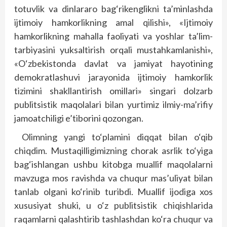
totuvlik va dinlararo bag‘rikenglikni ta’minlashda
ijtimoiy hamkorlikning amal qilishi», «Ijtimoiy
hamkorlikning mahalla faoliyati va yoshlar ta’lim-
tarbiyasini yuksaltirish orqali mustahkamlanishi»,
«O‘zbekistonda davlat va jamiyat hayotining
demokratlashuvi jarayonida ijtimoiy hamkorlik
tizimini shakllantirish omillari» singari dolzarb
publitsistik maqolalari bilan yurtimiz ilmiy-ma’rifiy
jamoatchiligi e’tiborini qozongan.
Olimning yangi to‘plamini diqqat bilan o‘qib
chiqdim. Mustaqilligimizning chorak asrlik to‘yiga
bag‘ishlangan ushbu kitobga muallif maqolalarni
mavzuga mos ravishda va chuqur mas’uliyat bilan
tanlab olgani ko‘rinib turibdi. Muallif ijodiga xos
xususiyat shuki, u o‘z publitsistik chiqishlarida
raqamlarni qalashtirib tashlashdan ko‘ra chuqur va