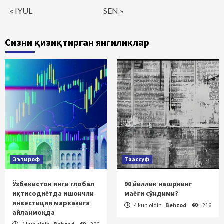
« IYUL
SEN »
Сизни қизиқтирган янгиликлар
Эътироф
Таассуф
Ўзбекистон янги глобал
90 йиллик нашрнинг
иқтисодиётда ишончли
маёғи сўндими?
инвестиция марказига
4 kun oldin
Behzod
216
айланмоқда