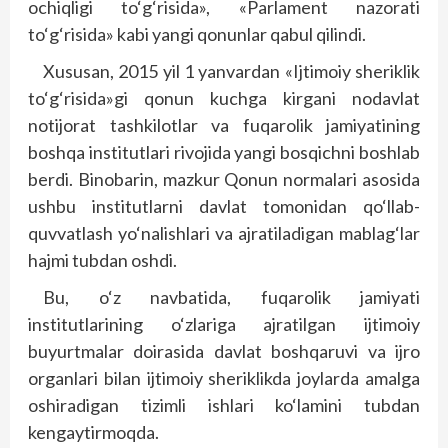
ochiqligi to‘g‘risida», «Parlament nazorati
to‘g‘risida» kabi yangi qonunlar qabul qilindi.
Xususan, 2015 yil 1 yanvardan «Ijtimoiy sheriklik
to‘g‘risida»gi qonun kuchga kirgani nodavlat
notijorat tashkilotlar va fuqarolik jamiyatining
boshqa institutlari rivojida yangi bosqichni boshlab
berdi. Binobarin, mazkur Qonun normalari asosida
ushbu institutlarni davlat tomonidan qo‘llab-
quvvatlash yo‘nalishlari va ajratiladigan mablag‘lar
hajmi tubdan oshdi.
Bu, o‘z navbatida, fuqarolik jamiyati
institutlarining o‘zlariga ajratilgan ijtimoiy
buyurtmalar doirasida davlat boshqaruvi va ijro
organlari bilan ijtimoiy sheriklikda joylarda amalga
oshiradigan tizimli ishlari ko‘lamini tubdan
kengaytirmoqda.