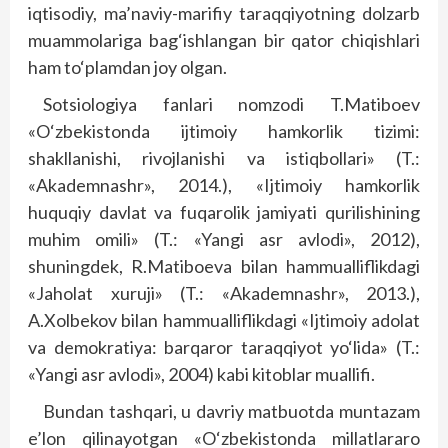
iqtisodiy, ma’naviy-marifiy taraqqiyotning dolzarb
muammolariga bag‘ishlangan bir qator chiqishlari
ham to‘plamdan joy olgan.
Sotsiologiya fanlari nomzodi T.Matiboev
«O‘zbekistonda ijtimoiy hamkorlik tizimi:
shakllanishi, rivojlanishi va istiqbollari» (T.:
«Akademnashr», 2014.), «Ijtimoiy hamkorlik
huquqiy davlat va fuqarolik jamiyati qurilishining
muhim omili» (T.: «Yangi asr avlodi», 2012),
shuningdek, R.Matiboeva bilan hammualliflikdagi
«Jaholat xuruji» (T.: «Akademnashr», 2013.),
A.Xolbekov bilan hammualliflikdagi «Ijtimoiy adolat
va demokratiya: barqaror taraqqiyot yo‘lida» (T.:
«Yangi asr avlodi», 2004) kabi kitoblar muallifi.
Bundan tashqari, u davriy matbuotda muntazam
e’lon qilinayotgan «O‘zbekistonda millatlararo