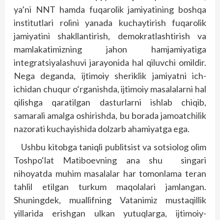
ya’ni NNT hamda fuqarolik jamiyatining boshqa
institutlari rolini yanada kuchaytirish fuqarolik
jamiyatini shakllantirish, demokratlashtirish va
mamlakatimizning jahon hamjamiyatiga
integratsiyalashuvi jarayonida hal qiluvchi omildir.
Nega deganda, ijtimoiy sheriklik jamiyatni ich-
ichidan chuqur o‘rganishda, ijtimoiy masalalarni hal
qilishga qaratilgan dasturlarni ishlab chiqib,
samarali amalga oshirishda, bu borada jamoatchilik
nazorati kuchayishida dolzarb ahamiyatga ega.
Ushbu kitobga taniqli publitsist va sotsiolog olim
Toshpo‘lat Matiboevning ana shu singari
nihoyatda muhim masalalar har tomonlama teran
tahlil etilgan turkum maqolalari jamlangan.
Shuningdek, muallifning Vatanimiz mustaqillik
yillarida erishgan ulkan yutuqlarga, ijtimoiy-