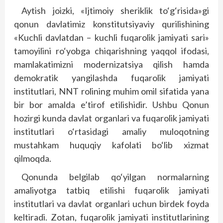
Aytish joizki, «Ijtimoiy sheriklik to‘g‘risida»gi
qonun davlatimiz konstitutsiyaviy qurilishining
«Kuchli davlatdan – kuchli fuqarolik jamiyati sari»
tamoyilini ro‘yobga chiqarishning yaqqol ifodasi,
mamlakatimizni modernizatsiya qilish hamda
demokratik yangilashda fuqarolik jamiyati
institutlari, NNT rolining muhim omil sifatida yana
bir bor amalda e’tirof etilishidir. Ushbu Qonun
hozirgi kunda davlat organlari va fuqarolik jamiyati
institutlari o‘rtasidagi amaliy muloqotning
mustahkam huquqiy kafolati bo‘lib xizmat
qilmoqda.
Qonunda belgilab qo‘yilgan normalarning
amaliyotga tatbiq etilishi fuqarolik jamiyati
institutlari va davlat organlari uchun birdek foyda
keltiradi. Zotan, fuqarolik jamiyati institutlarining