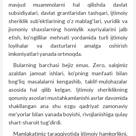
mavjud muammolarni hal qilishda davlat
subsidiyalari, davlat grantlaridan tashqari, ijtimoiy
sheriklik sub’ektlarining o‘z mablag‘lari, yuridik va
jismoniy shaxslarning homiylik xayriyalarini jalb
etish, ko‘ngillilar mehnati yordamida turli ijtimoiy
loyihalar va dasturlarni amalga oshirish
imkoniyatlari yanada ortmoqda.
Bularning barchasi bejiz emas. Zero, xalqimiz
azaldan jamoat ishlari, ko‘pning manfaati bilan
bog‘liq masalalarni kengashib, taklif-mulohazalar
asosida hal qilib kelgan. Ijtimoiy sheriklikning
qonuniy asoslari mustahkamlanishi asrlar davomida
shakllangan ana shu ezgu qadriyat zamonaviy
me’yorlar bilan yanada boyishi, rivojlanishiga qulay
shart-sharoit tug‘dirdi.
Mamlakatimiz taraqqiyotida ijtimoiy hamkorlikni,