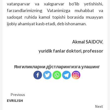
vatanparvar va xalqparvar bo‘lib yetishishi,
farzandlarimizning Vatanimizga muhabbat va
sadoqat ruhida kamol topishi borasida muayyan
ijobiy ahamiyat kasb etadi, deb ishonaman.
Akmal SAIDOV,
yuridik fanlar doktori, professor
Янгиликларни дўстларингизга улашинг
Continue
Previous
EVRILISH
Reading
Next