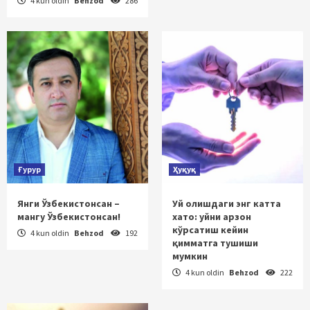
4 kun oldin
Behzod
286
Ғурур
Ҳуқуқ
Янги Ўзбекистонсан –
Уй олишдаги энг катта
мангу Ўзбекистонсан!
хато: уйни арзон
кўрсатиш кейин
4 kun oldin
Behzod
192
қимматга тушиши
мумкин
4 kun oldin
Behzod
222