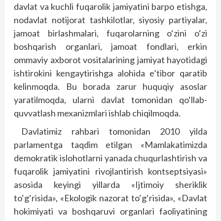
davlat va kuchli fuqarolik jamiyatini barpo etishga,
nodavlat notijorat tashkilotlar, siyosiy partiyalar,
jamoat birlashmalari, fuqarolarning o‘zini o‘zi
boshqarish organlari, jamoat fondlari, erkin
ommaviy axborot vositalarining jamiyat hayotidagi
ishtirokini kengaytirishga alohida e’tibor qaratib
kelinmoqda. Bu borada zarur huquqiy asoslar
yaratilmoqda, ularni davlat tomonidan qo‘llab-
quvvatlash mexanizmlari ishlab chiqilmoqda.
Davlatimiz rahbari tomonidan 2010 yilda
parlamentga taqdim etilgan «Mamlakatimizda
demokratik islohotlarni yanada chuqurlashtirish va
fuqarolik jamiyatini rivojlantirish kontseptsiyasi»
asosida keyingi yillarda «Ijtimoiy sheriklik
to‘g‘risida», «Ekologik nazorat to‘g‘risida», «Davlat
hokimiyati va boshqaruvi organlari faoliyatining