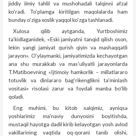
jiddiy ilmiy tahlil va mushohadali talqinni afzal
ko‘radi. To‘plamga kiritilgan maqolalarda ham
bunday o‘ziga xoslik yaqqol ko‘zga tashlanadi.
Xulosa qilib aytganda, Yurtboshimiz
ta’kidlaganidek, «Eski jamiyatni tanqid qilish oson,
lekin yangi jamiyat qurish qiyin va mashaqqatli
jarayon». O‘ylaymanki, jamiyatimizda kechayotgan
ana shu murakkab va mas’uliyatli jarayonlarda
T.Matiboevning «Ijtimoiy hamkorlik – millatlararo
totuvlik va dinlararo bag‘rikenglikni ta’minlash
vositasi» risolasi zarur va foydali manba bo‘lib
qoladi.
Eng muhimi, bu kitob xalqimiz, ayniqsa
yoshlarimiz ma’naviy dunyosini boyitishda,
mustaqil hayotga dadil kirib kelayotgan yosh avlod
vakillarining vaqtida oq-qorani tanib olishi,