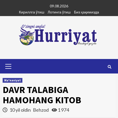
Skip
09.08.2026
to
Кириллга ўтиш
Лотинга ўтиш
Биз ҳақимизда
content
Primary
Menu
Ma'naviyat
DAVR TALABIGA
HAMOHANG KITOB
10 yil oldin
Behzod
1 974