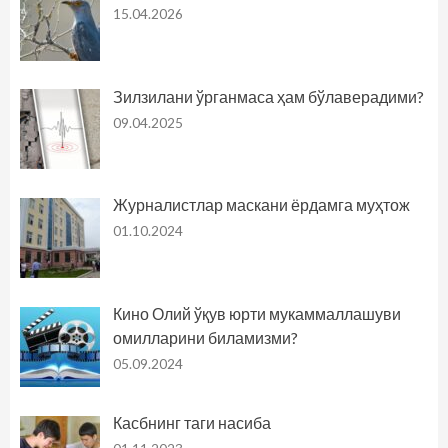
15.04.2026
Зилзилани ўрганмаса ҳам бўлаверадими?
09.04.2025
Журналистлар маскани ёрдамга муҳтож
01.10.2024
Кино Олий ўқув юрти мукаммаллашуви
омилларини биламизми?
05.09.2024
Касбнинг таги насиба