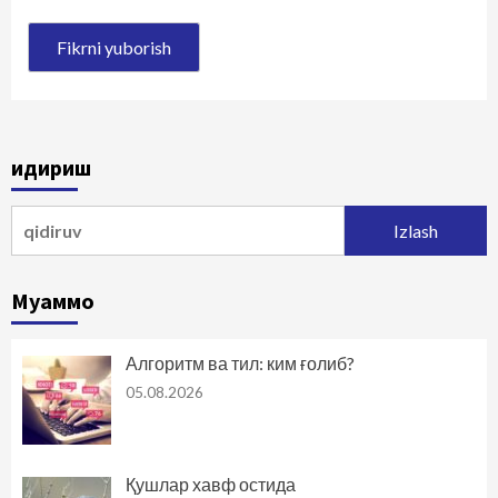
Қидириш
Qidirshish:
Муаммо
Алгоритм ва тил: ким ғолиб?
05.08.2026
Қушлар хавф остида