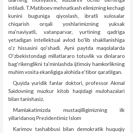
intiladi. T.Matiboev mehnatkash elimizning kechagi
kunini buguniga qiyoslash, ibratli xulosalar
chiqarish orqali yoshlarimizning yuksak
ma’naviyatli, vatanparvar, yurtining qadriga
yetadigan intellektual avlod bo‘lib shakllanishiga
o‘z hissasini qo‘shadi. Ayni paytda maqolalarda
O‘zbekistondagi millatlararo totuvlik va dinlararo
bag‘rikenglikni ta’minlashda ijtimoiy hamkorlikning
muhim vosita ekanligiga alohida e’tibor qaratilgan.
Quyida yuridik fanlar doktori, professor Akmal
Saidovning mazkur kitob haqidagi mulohazalari
bilan tanishasiz.
Mamlakatimizda mustaqilligimizning ilk
yillaridanoq Prezidentimiz Islom
Karimov tashabbusi bilan demokratik huquqiy