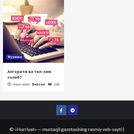
Муаммо
Алгоритм ва тил: ким
ғолиб?
4 kun oldin
Behzod
206
Facebook
Telegram
©
«Hurriyat»
— mustaqil gazetasining rasmiy veb-sayti
|