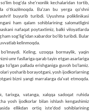
 so‘lim bog‘da she’rxonlik kechalaridan tortib,
hda o‘tkazilmoqda. Ba’zan bu yerga qo‘shni
ashrif buyurib turibdi. Uyushma poliklinikasi
angani ham qalam sohiblarining salomatligini
askani nafaqat poytaxtimiz, balki viloyatlarda
 ham sog‘lig‘idan xabardor bo‘lib turibdi. Bular
quvvatlab kelinmoqda.
 bo‘lmaydi. Keling, uzoqqa bormaylik, yaqin
izni umr fasllariga qarab tayin etgan asarlariga
ga to‘lgan pallada erishganiga guvoh bo‘lamiz.
olari yosharib borayotgani, yosh ijodkorlarning
ayotgani bizni yangi marralarga da’vat etmoqda.
ik, tarixga, vatanga, xalqqa sadoqat ruhida
cha yosh ijodkorlar bilan ishlash kengashimiz
hasida ellikdan ortiq iste’dod sohiblarining