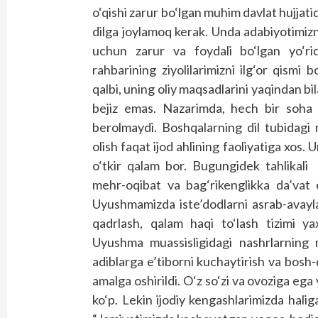
o‘qishi zarur bo‘lgan muhim davlat hujjat
dilga joylamoq kerak. Unda adabiyotimizni
uchun zarur va foydali bo‘lgan yo‘ri
rahbarining ziyolilarimizni ilg‘or qismi 
qalbi, uning oliy maqsadlarini yaqindan bi
bejiz emas. Nazarimda, hech bir soha a
berolmaydi. Boshqalarning dil tubidagi 
olish faqat ijod ahlining faoliyatiga xos. U
o‘tkir qalam bor. Bugungidek tahlikali
mehr-oqibat va bag‘rikenglikka da’vat e
Uyushmamizda iste’dodlarni asrab-avayla
qadrlash, qalam haqi to‘lash tizimi ya
Uyushma muassisligidagi nashrlarning 
adiblarga e’tiborni kuchaytirish va bosh-
amalga oshirildi. O‘z so‘zi va ovoziga ega
ko‘p. Lekin ijodiy kengashlarimizda hali