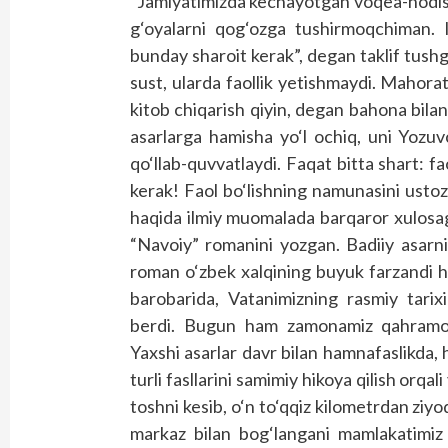
“Jamiyatimizda kechayotgan voqea-hodisal
g‘oyalarni qog‘ozga tushirmoqchiman.
bunday sharoit kerak”, degan taklif tushg
sust, ularda faollik yetishmaydi. Mahorat
kitob chiqarish qiyin, degan bahona bilan o
asarlarga hamisha yo‘l ochiq, uni Yozu
qo‘llab-quvvatlaydi. Faqat bitta shart: fa
kerak! Faol bo‘lishning namunasini ustoz
haqida ilmiy muomalada barqaror xulosag
“Navoiy” romanini yozgan. Badiiy asarn
roman o‘zbek xalqining buyuk farzandi 
barobarida, Vatanimizning rasmiy tarixi
berdi. Bugun ham zamonamiz qahramonin
Yaxshi asarlar davr bilan hamnafaslikda,
turli fasllarini samimiy hikoya qilish orq
toshni kesib, o‘n to‘qqiz kilometrdan ziyo
markaz bilan bog‘langani mamlakatimiz 