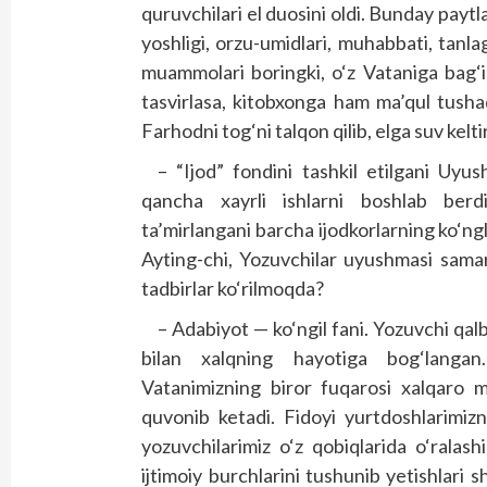
quruvchilari el duosini oldi. Bunday paytl
yoshligi, orzu-umidlari, muhabbati, tanl
muammolari boringki, o‘z Vataniga bag‘
tasvirlasa, kitobxonga ham ma’qul tush
Farhodni tog‘ni talqon qilib, elga suv kel
– “Ijod” fondini tashkil etilgani Uyus
qancha xayrli ishlarni boshlab berd
ta’mirlangani barcha ijodkorlarning ko‘ngl
Ayting-chi, Yozuvchilar uyushmasi sama
tadbirlar ko‘rilmoqda?
– Adabiyot — ko‘ngil fani. Yozuvchi qalb
bilan xalqning hayotiga bog‘langan
Vatanimizning biror fuqarosi xalqaro 
quvonib ketadi. Fidoyi yurtdoshlarimizni
yozuvchilarimiz o‘z qobiqlarida o‘ralashi
ijtimoiy burchlarini tushunib yetishlari s