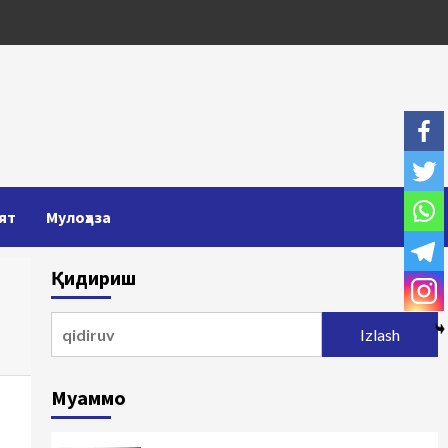
ят
Мулоҳаза
Қидириш
Qidirshish:
Муаммо