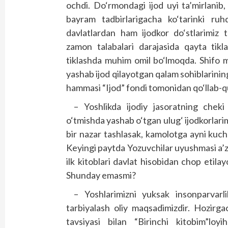
ochdi. Do‘rmondagi ijod uyi ta’mirlanib,
bayram tadbirlarigacha ko‘tarinki ru
davlatlardan ham ijodkor do‘stlarimiz t
zamon talabalari darajasida qayta tikl
tiklashda muhim omil bo‘lmoqda. Shifo m
yashab ijod qilayotgan qalam sohiblarining
hammasi “Ijod” fondi tomonidan qo‘llab-
– Yoshlikda ijodiy jasoratning cheki
o‘tmishda yashab o‘tgan ulug‘ ijodkorlarim
bir nazar tashlasak, kamolotga ayni kuch
Keyingi paytda Yozuvchilar uyushmasi a’z
ilk kitoblari davlat hisobidan chop etil
Shunday emasmi?
– Yoshlarimizni yuksak insonparvarl
tarbiyalash oliy maqsadimizdir. Hozirga
tavsiyasi bilan “Birinchi kitobim”loyi