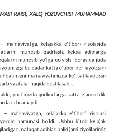
MASI RAISI, XALQ YOZUVCHISI MUHAMMAD
 ma’naviyatga, kelajakka e’tibor» risolasida
natlarini munosib qadrlash, keksa adiblarga
loqalarni munosib yo‘lga qo‘yish borasida juda
biyotimizga bu qadar katta e’tibor berilayotgani
uhbatimizni ma’naviyatimizga ko‘rsatilayotgan
olzarb vazifalar haqida boshlasak…
akki, yurtimizda ijodkorlarga katta g‘amxo‘rlik
larda uchramaydi.
 — ma’naviyatga, kelajakka e’tibor” risolasi
 yorqin namunasi bo‘ldi. Ushbu kitob kelajak
ladigan, nafaqat adiblar, balki jami ziyolilarimiz