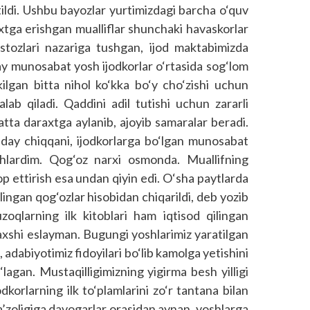
ildi. Ushbu bayozlar yurtimizdagi barcha o‘quv
xtga erishgan mualliflar shunchaki havaskorlar
ustozlari nazariga tushgan, ijod maktabimizda
ay munosabat yosh ijodkorlar o‘rtasida sog‘lom
kilgan bitta nihol ko‘kka bo‘y cho‘zishi uchun
ab qiladi. Qaddini adil tutishi uchun zararli
atta daraxtga aylanib, ajoyib samaralar beradi.
anday chiqqani, ijodkorlarga bo‘lgan munosabat
hlardim. Qog‘oz narxi osmonda. Muallifning
op ettirish esa undan qiyin edi. O‘sha paytlarda
ilingan qog‘ozlar hisobidan chiqarildi, deb yozib
uzoqlarning ilk kitoblari ham iqtisod qilingan
axshi eslayman. Bugungi yoshlarimiz yaratilgan
 adabiyotimiz fidoyilari bo‘lib kamolga yetishini
lagan. Mustaqilligimizning yigirma besh yilligi
dkorlarning ilk to‘plamlarini zo‘r tantana bilan
a’zoligiga davogarlar orasidan aynan, yoshlarga