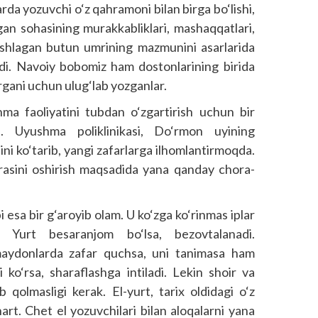
arda yozuvchi o‘z qahramoni bilan birga bo‘lishi,
agan sohasining murakkabliklari, mashaqqatlari,
ishlagan butun umrining mazmunini asarlarida
adi. Navoiy bobomiz ham dostonlarining birida
tirgani uchun ulug‘lab yozganlar.
hma faoliyatini tubdan o‘zgartirish uchun bir
i. Uyushma poliklinikasi, Do‘rmon uyining
ini ko‘tarib, yangi zafarlarga ilhomlantirmoqda.
rasini oshirish maqsadida yana qanday chora-
i esa bir g‘aroyib olam. U ko‘zga ko‘rinmas iplar
. Yurt besaranjom bo‘lsa, bezovtalanadi.
maydonlarda zafar quchsa, uni tanimasa ham
 ko‘rsa, sharaflashga intiladi. Lekin shoir va
b qolmasligi kerak. El-yurt, tarix oldidagi o‘z
hart. Chet el yozuvchilari bilan aloqalarni yana