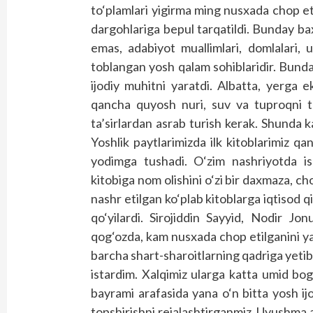
to‘plamlari yigirma ming nusxada chop et
dargohlariga bepul tarqatildi. Bunday ba
emas, adabiyot muallimlari, domlalari, 
toblangan yosh qalam sohiblaridir. Bund
ijodiy muhitni yaratdi. Albatta, yerga e
qancha quyosh nuri, suv va tuproqni tal
ta’sirlardan asrab turish kerak. Shunda k
Yoshlik paytlarimizda ilk kitoblarimiz q
yodimga tushadi. O‘zim nashriyotda is
kitobiga nom olishini o‘zi bir daxmaza, ch
nashr etilgan ko‘plab kitoblarga iqtisod q
qo‘yilardi. Sirojiddin Sayyid, Nodir Jon
qog‘ozda, kam nusxada chop etilganini y
barcha shart-sharoitlarning qadriga yetib,
istardim. Xalqimiz ularga katta umid bog‘
bayrami arafasida yana o‘n bitta yosh ijo
topshirishni rejalashtirganmiz. Uyushma 