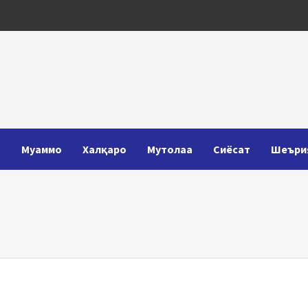
Т
Муаммо
Халқаро
Мутолаа
Сиёсат
Шеъри