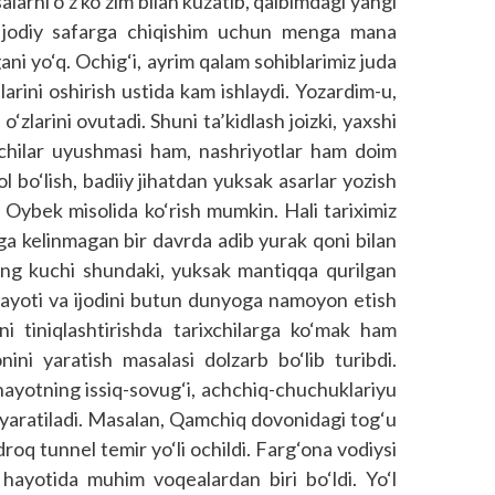
arni o‘z ko‘zim bilan kuzatib, qalbimdagi yangi
 Ijodiy safarga chiqishim uchun menga mana
ani yo‘q. Ochig‘i, ayrim qalam sohiblarimiz juda
larini oshirish ustida kam ishlaydi. Yozardim-u,
‘zlarini ovutadi. Shuni ta’kidlash joizki, yaxshi
vchilar uyushmasi ham, nashriyotlar ham doim
ol bo‘lish, badiiy jihatdan yuksak asarlar yozish
 Oybek misolida ko‘rish mumkin. Hali tariximiz
a kelinmagan bir davrda adib yurak qoni bilan
ing kuchi shundaki, yuksak mantiqqa qurilgan
hayoti va ijodini butun dunyoga namoyon etish
ni tiniqlashtirishda tarixchilarga ko‘mak ham
i yaratish masalasi dolzarb bo‘lib turibdi.
 hayotning issiq-sovug‘i, achchiq-chuchuklariyu
ali yaratiladi. Masalan, Qamchiq dovonidagi tog‘u
droq tunnel temir yo‘li ochildi. Farg‘ona vodiysi
hayotida muhim voqealardan biri bo‘ldi. Yo‘l