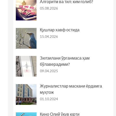
Алгоритм ва тил: ким ғолиб?
05.08.2026
Қушлар хавф остида
15.04.2026
Зилзилани ўрганмаса ҳам
бўлаверадими?
09.04.2025
Журналистлар маскани ёрдамга
муҳтож
01.10.2024
Кино Олий ўқув юрти