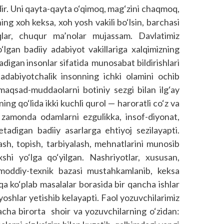
idir. Uni qayta-qayta o‘qimoq, mag‘zini chaqmoq,
ng xoh keksa, xoh yosh vakili bo‘lsin, barchasi
qlar, chuqur ma’nolar mujassam. Davlatimiz
bo‘lgan badiiy adabiyot vakillariga xalqimizning
ladigan insonlar sifatida munosabat bildirishlari
dabiyotchalik insonning ichki olamini ochib
maqsad-muddaolarni botiniy sezgi bilan ilg‘ay
ning qo‘lida ikki kuchli qurol — haroratli co‘z va
 zamonda odamlarni ezgulikka, insof-diyonat,
tadigan badiiy asarlarga ehtiyoj sezilayapti.
sh, topish, tarbiyalash, mehnatlarini munosib
xshi yo‘lga qo‘yilgan. Nashriyotlar, xususan,
moddiy-texnik bazasi mustahkamlanib, keksa
qa ko‘plab masalalar borasida bir qancha ishlar
 yoshlar yetishib kelayapti. Faol yozuvchilarimiz
gacha birorta shoir va yozuvchilarning o‘zidan: