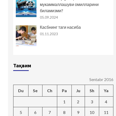
мукаммаллашуви омилларини
биламизми?
05.09.2024
Касбнинг таги насиба
01.11.2023
Тақвим
Sentabr 2016
Du
Se
Ch
Pa
Ju
Sh
Ya
1
2
3
4
5
6
7
8
9
10
11