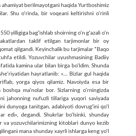
ha ahamiyat berilmayotgani haqida Yurtboshimiz
ar. Shu o‘rinda, bir voqeani keltirishni o‘rinli
50 yilligiga bag‘ishlab shoirning o‘n g‘azali o‘n
lakatlardan taklif etilgan tarjimonlar bir oy
omat qilgandi. Keyinchalik bu tarjimalar “Baqo
tuhfa etildi. Yozuvchilar uyushmasining Badiiy
sifatida kamina ular bilan birga bo‘ldim. Shunda
he’riyatidan hayratlanib: «… Bizlar gul haqida
’riflab, yorga qiyos qilamiz. Navoiyda esa bir
a boshqa ma’nolar bor. Sizlarning o‘rningizda
ini jahonning nufuzli tillariga yuqori saviyada
qini dunyoga tanitgan, adabiyoti dovrug‘ini qo‘l
ar edi», degandi. Shukrlar bo‘lsinki, shunday
r va yozuvchilarimizning kitoblari dunyo kezib
 qilingani mana shunday xayrli ishlarga keng yo‘l