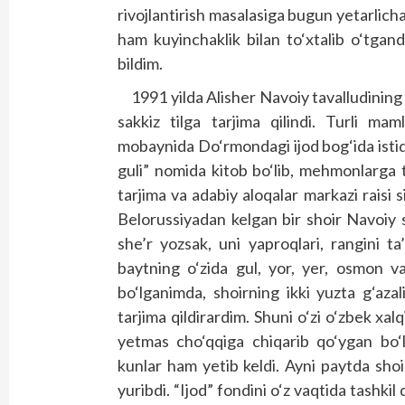
rivojlantirish masalasiga bugun yetarlic
ham kuyinchaklik bilan to‘xtalib o‘tgandil
bildim.
1991 yilda Alisher Navoiy tavalludining 5
sakkiz tilga tarjima qilindi. Turli mam
mobaynida Do‘rmondagi ijod bog‘ida istiq
guli” nomida kitob bo‘lib, mehmonlarga 
tarjima va adabiy aloqalar markazi raisi 
Belorussiyadan kelgan bir shoir Navoiy s
she’r yozsak, uni yaproqlari, rangini ta
baytning o‘zida gul, yor, yer, osmon v
bo‘lganimda, shoirning ikki yuzta g‘azal
tarjima qildirardim. Shuni o‘zi o‘zbek xal
yetmas cho‘qqiga chiqarib qo‘ygan bo‘l
kunlar ham yetib keldi. Ayni paytda shoi
yuribdi. “Ijod” fondini o‘z vaqtida tashkil