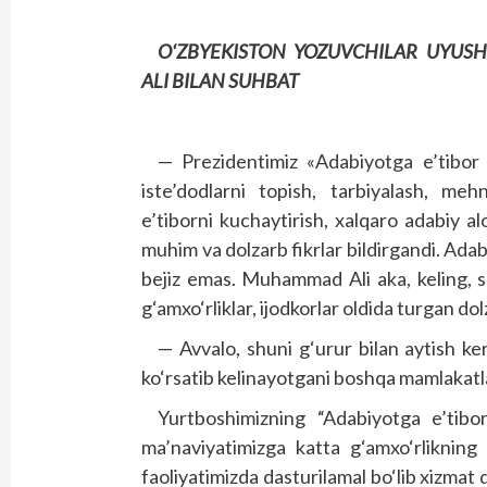
O‘ZBYEKISTON YOZUVCHILAR UYUSH
ALI BILAN SUHBAT
— Prezidentimiz «Adabiyotga e’tibor —
iste’dodlarni topish, tarbiyalash, meh
e’tiborni kuchaytirish, xalqaro adabiy a
muhim va dolzarb fikrlar bildirgandi. Ada
bejiz emas. Muhammad Ali aka, keling, s
g‘amxo‘rliklar, ijodkorlar oldida turgan d
— Avvalo, shuni g‘urur bilan aytish ker
ko‘rsatib kelinayotgani boshqa mamlakat
Yurtboshimizning “Adabiyotga e’tibor
ma’naviyatimizga katta g‘amxo‘rlikning
faoliyatimizda dasturilamal bo‘lib xizmat qi