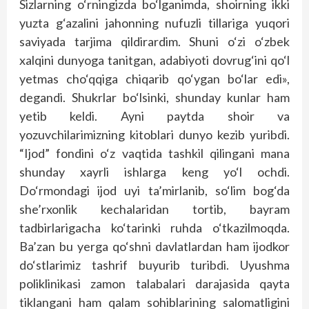
Sizlarning o‘rningizda bo‘lganimda, shoirning ikki
yuzta g‘azalini jahonning nufuzli tillariga yuqori
saviyada tarjima qildirardim. Shuni o‘zi o‘zbek
xalqini dunyoga tanitgan, adabiyoti dovrug‘ini qo‘l
yetmas cho‘qqiga chiqarib qo‘ygan bo‘lar edi»,
degandi. Shukrlar bo‘lsinki, shunday kunlar ham
yetib keldi. Ayni paytda shoir va
yozuvchilarimizning kitoblari dunyo kezib yuribdi.
“Ijod” fondini o‘z vaqtida tashkil qilingani mana
shunday xayrli ishlarga keng yo‘l ochdi.
Do‘rmondagi ijod uyi ta’mirlanib, so‘lim bog‘da
she’rxonlik kechalaridan tortib, bayram
tadbirlarigacha ko‘tarinki ruhda o‘tkazilmoqda.
Ba’zan bu yerga qo‘shni davlatlardan ham ijodkor
do‘stlarimiz tashrif buyurib turibdi. Uyushma
poliklinikasi zamon talabalari darajasida qayta
tiklangani ham qalam sohiblarining salomatligini