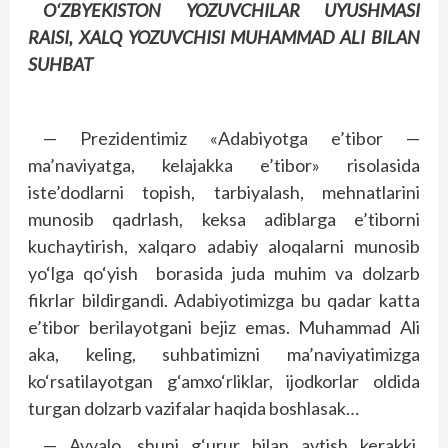
O‘ZBYEKISTON YOZUVCHILAR UYUSHMASI
RAISI, XALQ YOZUVCHISI MUHAMMAD ALI BILAN
SUHBAT
— Prezidentimiz «Adabiyotga e’tibor —
ma’naviyatga, kelajakka e’tibor» risolasida
iste’dodlarni topish, tarbiyalash, mehnatlarini
munosib qadrlash, keksa adiblarga e’tiborni
kuchaytirish, xalqaro adabiy aloqalarni munosib
yo‘lga qo‘yish borasida juda muhim va dolzarb
fikrlar bildirgandi. Adabiyotimizga bu qadar katta
e’tibor berilayotgani bejiz emas. Muhammad Ali
aka, keling, suhbatimizni ma’naviyatimizga
ko‘rsatilayotgan g‘amxo‘rliklar, ijodkorlar oldida
turgan dolzarb vazifalar haqida boshlasak…
— Avvalo, shuni g‘urur bilan aytish kerakki,