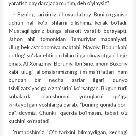
yaratish qay darajada muhim, deb o‘ylaysiz?
– Bizning tariximiz nihoyatda boy. Buni o‘rganish
uchun hali ko‘p ishlarni qilishimiz kerak bo‘ladi.
Mustaqilligimiz bunga sharoit yaratib berayapti.
Jahon ahli tomonidan Temuriylar madaniyati,
Ulug‘bek astronomiya maktabi, Navoiy, Bobur kabi
qutlug‘ so‘zlar ehtirom bilan tilga olinayotgani bejiz
emas. Al-Xorazmiy, Beruniy, Ibn Sino, imom Buxoriy
kabi ulug‘ allomalarimizning ilm-ma’rifatlari ham
bundan bir necha asrlar ilgari dunyo
tsivilizatsiyasiga o‘z ta’sirini ko‘rsatgan. Bugun turli
sohalarda olamshumul yutuqlarni qo‘lga
kiritayotgan yoshlarga qarab, “buning qonida bor-
da”, deymiz. Chunki qaerda bo‘lmasin, tabiat o‘z
kuchini ko‘rsatadi.
Yurtboshimiz “O‘z tarixini bilmaydigan, kechagi