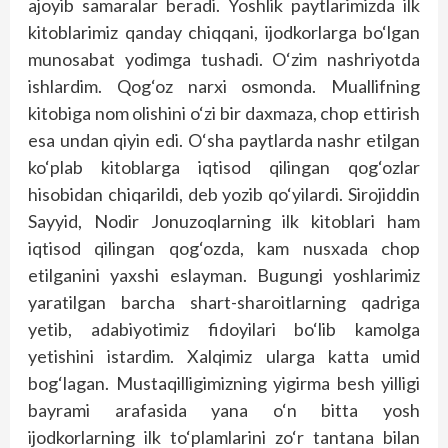
ajoyib samaralar beradi. Yoshlik paytlarimizda ilk
kitoblarimiz qanday chiqqani, ijodkorlarga bo‘lgan
munosabat yodimga tushadi. O‘zim nashriyotda
ishlardim. Qog‘oz narxi osmonda. Muallifning
kitobiga nom olishini o‘zi bir daxmaza, chop ettirish
esa undan qiyin edi. O‘sha paytlarda nashr etilgan
ko‘plab kitoblarga iqtisod qilingan qog‘ozlar
hisobidan chiqarildi, deb yozib qo‘yilardi. Sirojiddin
Sayyid, Nodir Jonuzoqlarning ilk kitoblari ham
iqtisod qilingan qog‘ozda, kam nusxada chop
etilganini yaxshi eslayman. Bugungi yoshlarimiz
yaratilgan barcha shart-sharoitlarning qadriga
yetib, adabiyotimiz fidoyilari bo‘lib kamolga
yetishini istardim. Xalqimiz ularga katta umid
bog‘lagan. Mustaqilligimizning yigirma besh yilligi
bayrami arafasida yana o‘n bitta yosh
ijodkorlarning ilk to‘plamlarini zo‘r tantana bilan