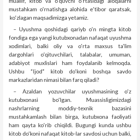
muallif, kitob va o‘quvchi o‘rtasidagi aloqalarni
mustahkam o‘rnatishga alohida e’tibor qaratsak,
ko‘zlagan maqsadimizga yetamiz.
– Uyushma qoshidagi qariyb o‘n mingta kitob
fondiga ega yangi kutubxonadan nafaqat uyushma
xodimlari, balki oliy va o‘rta maxsus ta’lim
dargohlari o‘qituvchilari, talabalar, umuman,
adabiyot muxlislari ham foydalanib kelmoqda.
Ushbu “Ijod” kitob do‘koni boshqa savdo
markazlaridan nimasi bilan farq qiladi?
– Azaldan yozuvchilar uyushmasining o‘z
kutubxonasi bo‘lgan. Muassisligimizdagi
nashrlarning moddiy-texnik bazasini
mustahkamlash bilan birga, kutubxona faoliyati
ham qayta ko‘rib chiqildi. Bugungi kunda ushbu
kitob do‘koni nafaqat kitob-lar savdosi uchun balki,