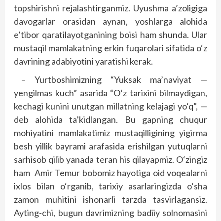
topshirishni rejalashtirganmiz. Uyushma a’zoligiga
davogarlar orasidan aynan, yoshlarga alohida
e’tibor qaratilayotganining boisi ham shunda. Ular
mustaqil mamlakatning erkin fuqarolari sifatida o‘z
davrining adabiyotini yaratishi kerak.
– Yurtboshimizning “Yuksak ma’naviyat —
yengilmas kuch” asarida “O‘z tarixini bilmaydigan,
kechagi kunini unutgan millatning kelajagi yo‘q”, —
deb alohida ta’kidlangan. Bu gapning chuqur
mohiyatini mamlakatimiz mustaqilligining yigirma
besh yillik bayrami arafasida erishilgan yutuqlarni
sarhisob qilib yanada teran his qilayapmiz. O‘zingiz
ham Amir Temur bobomiz hayotiga oid voqealarni
ixlos bilan o‘rganib, tarixiy asarlaringizda o‘sha
zamon muhitini ishonarli tarzda tasvirlagansiz.
Ayting-chi, bugun davrimizning badiiy solnomasini