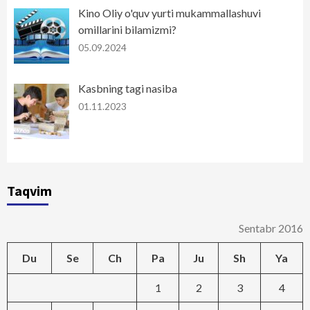
Kino Oliy o'quv yurti mukammallashuvi
omillarini bilamizmi?
05.09.2024
Kasbning tagi nasiba
01.11.2023
Taqvim
Sentabr 2016
Du
Se
Ch
Pa
Ju
Sh
Ya
1
2
3
4