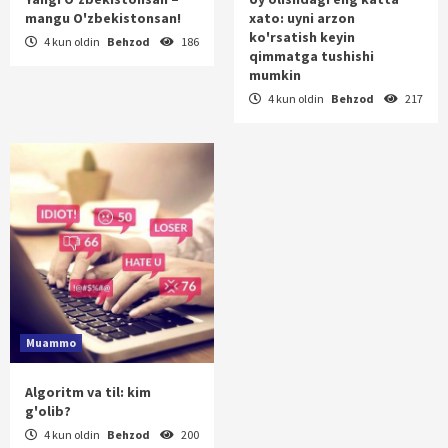
mangu O'zbekistonsan!
xato: uyni arzon
ko'rsatish keyin
4 kun oldin
Behzod
186
qimmatga tushishi
mumkin
4 kun oldin
Behzod
217
Muammo
Algoritm va til: kim
g'olib?
4 kun oldin
Behzod
200