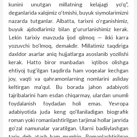
kunini unutgan millatning kelajagi yo‘q”,
deganlarida xalqimiz o‘tmishi, buyuk siymolarimizni
nazarda tutganlar. Albatta, tarixni o‘rganishimiz,
buyuk ajdodlarimiz bilan g‘ururlanishimiz kerak.
Lekin tarixiy mavzuda ijod qilmoq — ikki karra
yozuvchi bo‘lmoq, demakdir. Millatimiz taqdiriga
daxldor asarlar aniq hujjatlarga asoslanib yozilishi
kerak. Hatto biror manbadan iqtibos olishga
ehtiyoj tug‘ilgan taqdirda ham voqealar kechgan
joy, vaqti va qahramonlarning nomlarini asliday
keltirgan ma’qul. Bu borada jahon adabiyoti
tajribalarini ham esdan chiqarmay, ulardan unumli
foydalanish foydadan holi emas. Yevropa
adabiyotida juda keng qo‘llaniladigan biografik
roman yoki romanlashtirilgan tarjimai hollar janrida
go‘zal namunalar yaratilgan. Ularni badiiylashgan
tarix deb atash ham mumkin. Romanlashtirilgan