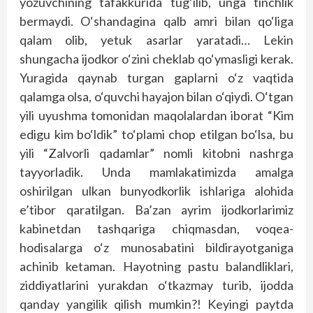
yozuvchining tafakkurida tug‘ilib, unga tinchlik
bermaydi. O‘shandagina qalb amri bilan qo‘liga
qalam olib, yetuk asarlar yaratadi… Lekin
shungacha ijodkor o‘zini cheklab qo‘ymasligi kerak.
Yuragida qaynab turgan gaplarni o‘z vaqtida
qalamga olsa, o‘quvchi hayajon bilan o‘qiydi. O‘tgan
yili uyushma tomonidan maqolalardan iborat “Kim
edigu kim bo‘ldik” to‘plami chop etilgan bo‘lsa, bu
yili “Zalvorli qadamlar” nomli kitobni nashrga
tayyorladik. Unda mamlakatimizda amalga
oshirilgan ulkan bunyodkorlik ishlariga alohida
e’tibor qaratilgan. Ba’zan ayrim ijodkorlarimiz
kabinetdan tashqariga chiqmasdan, voqea-
hodisalarga o‘z munosabatini bildirayotganiga
achinib ketaman. Hayotning pastu balandliklari,
ziddiyatlarini yurakdan o‘tkazmay turib, ijodda
qanday yangilik qilish mumkin?! Keyingi paytda