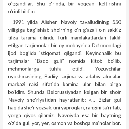
o‘tgandilar. Shu o‘rinda, bir voqeani keltirishni
o‘rinli bildim.
1991 yilda Alisher Navoiy tavalludining 550
yilligiga bag‘ishlab shoirning o‘n g‘azali o‘n sakkiz
tilga tarjima qilindi. Turli mamlakatlardan taklif
etilgan tarjimonlar bir oy mobaynida Do‘rmondagi
ijod bog‘ida istiqomat qilgandi. Keyinchalik bu
tarjimalar “Baqo guli” nomida kitob bo‘lib,
mehmonlarga tuhfa etildi. Yozuvchilar
uyushmasining Badiiy tarjima va adabiy aloqalar
markazi raisi sifatida kamina ular bilan birga
bo‘ldim. Shunda Belorussiyadan kelgan bir shoir
Navoiy she’riyatidan hayratlanib: «… Bizlar gul
haqida she’r yozsak, uni yaproqlari, rangini ta’riflab,
yorga qiyos qilamiz. Navoiyda esa bir baytning
o‘zida gul, yor, yer, osmon va boshqa ma’nolar bor.