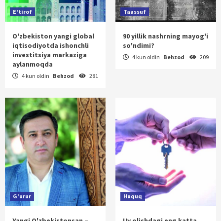
E'tirof
Taassuf
O'zbekiston yangi global
90 yillik nashrning mayog'i
iqtisodiyotda ishonchli
so'ndimi?
investitsiya markaziga
4 kun oldin
Behzod
209
aylanmoqda
4 kun oldin
Behzod
281
G'urur
Huquq
Yangi O'zbekistonsan –
Uy olishdagi eng katta