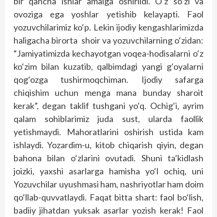
bir qancha ishlar amalga oshirildi. O‘z so‘zi va
ovoziga ega yoshlar yetishib kelayapti. Faol
yozuvchilarimiz ko‘p. Lekin ijodiy kengashlarimizda
haligacha birorta shoir va yozuvchilarning o‘zidan:
“Jamiyatimizda kechayotgan voqea-hodisalarni o‘z
ko‘zim bilan kuzatib, qalbimdagi yangi g‘oyalarni
qog‘ozga tushirmoqchiman. Ijodiy safarga
chiqishim uchun menga mana bunday sharoit
kerak”, degan taklif tushgani yo‘q. Ochig‘i, ayrim
qalam sohiblarimiz juda sust, ularda faollik
yetishmaydi. Mahoratlarini oshirish ustida kam
ishlaydi. Yozardim-u, kitob chiqarish qiyin, degan
bahona bilan o‘zlarini ovutadi. Shuni ta’kidlash
joizki, yaxshi asarlarga hamisha yo‘l ochiq, uni
Yozuvchilar uyushmasi ham, nashriyotlar ham doim
qo‘llab-quvvatlaydi. Faqat bitta shart: faol bo‘lish,
badiiy jihatdan yuksak asarlar yozish kerak! Faol