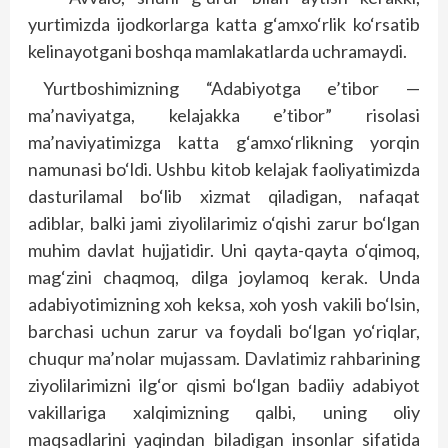
yurtimizda ijodkorlarga katta g‘amxo‘rlik ko‘rsatib
kelinayotgani boshqa mamlakatlarda uchramaydi.
Yurtboshimizning “Adabiyotga e’tibor —
ma’naviyatga, kelajakka e’tibor” risolasi
ma’naviyatimizga katta g‘amxo‘rlikning yorqin
namunasi bo‘ldi. Ushbu kitob kelajak faoliyatimizda
dasturilamal bo‘lib xizmat qiladigan, nafaqat
adiblar, balki jami ziyolilarimiz o‘qishi zarur bo‘lgan
muhim davlat hujjatidir. Uni qayta-qayta o‘qimoq,
mag‘zini chaqmoq, dilga joylamoq kerak. Unda
adabiyotimizning xoh keksa, xoh yosh vakili bo‘lsin,
barchasi uchun zarur va foydali bo‘lgan yo‘riqlar,
chuqur ma’nolar mujassam. Davlatimiz rahbarining
ziyolilarimizni ilg‘or qismi bo‘lgan badiiy adabiyot
vakillariga xalqimizning qalbi, uning oliy
maqsadlarini yaqindan biladigan insonlar sifatida