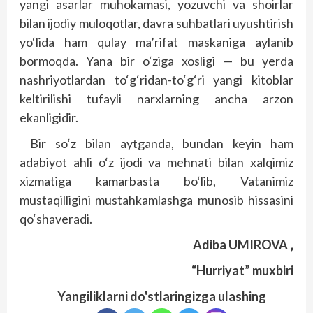
yangi asarlar muhokamasi, yozuvchi va shoirlar
bilan ijodiy muloqotlar, davra suhbatlari uyushtirish
yo‘lida ham qulay ma’rifat maskaniga aylanib
bormoqda. Yana bir o‘ziga xosligi — bu yerda
nashriyotlardan to‘g‘ridan-to‘g‘ri yangi kitoblar
keltirilishi tufayli narxlarning ancha arzon
ekanligidir.
Bir so‘z bilan aytganda, bundan keyin ham
adabiyot ahli o‘z ijodi va mehnati bilan xalqimiz
xizmatiga kamarbasta bo‘lib, Vatanimiz
mustaqilligini mustahkamlashga munosib hissasini
qo‘shaveradi.
Adiba UMIROVA ‚
“Hurriyat” muxbiri
Yangiliklarni do'stlaringizga ulashing