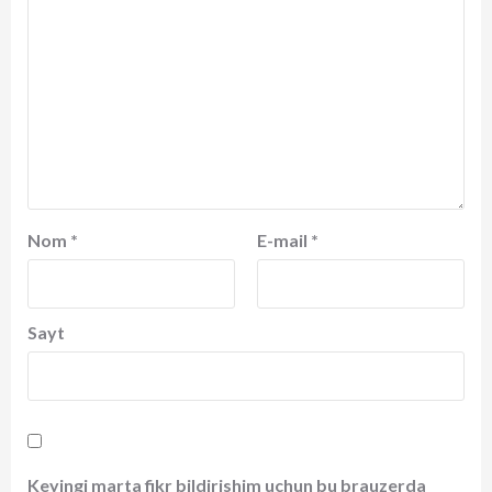
Nom
*
E-mail
*
Sayt
Keyingi marta fikr bildirishim uchun bu brauzerda