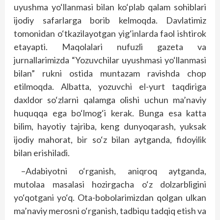
uyushma yo‘llanmasi bilan ko‘plab qalam sohiblari
ijodiy safarlarga borib kelmoqda. Davlatimiz
tomonidan o‘tkazilayotgan yig‘inlarda faol ishtirok
etayapti. Maqolalari nufuzli gazeta va
jurnallarimizda “Yozuvchilar uyushmasi yo‘llanmasi
bilan” rukni ostida muntazam ravishda chop
etilmoqda. Albatta, yozuvchi el-yurt taqdiriga
daxldor so‘zlarni qalamga olishi uchun ma’naviy
huquqqa ega bo‘lmog‘i kerak. Bunga esa katta
bilim, hayotiy tajriba, keng dunyoqarash, yuksak
ijodiy mahorat, bir so‘z bilan aytganda, fidoyilik
bilan erishiladi.
–Adabiyotni o‘rganish, aniqroq aytganda,
mutolaa masalasi hozirgacha o‘z dolzarbligini
yo‘qotgani yo‘q. Ota-bobolarimizdan qolgan ulkan
ma’naviy merosni o‘rganish, tadbiqu tadqiq etish va