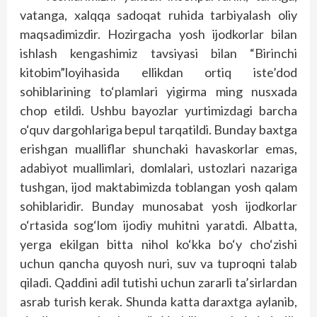
vatanga, xalqqa sadoqat ruhida tarbiyalash oliy
maqsadimizdir. Hozirgacha yosh ijodkorlar bilan
ishlash kengashimiz tavsiyasi bilan “Birinchi
kitobim”loyihasida ellikdan ortiq iste’dod
sohiblarining to‘plamlari yigirma ming nusxada
chop etildi. Ushbu bayozlar yurtimizdagi barcha
o‘quv dargohlariga bepul tarqatildi. Bunday baxtga
erishgan mualliflar shunchaki havaskorlar emas,
adabiyot muallimlari, domlalari, ustozlari nazariga
tushgan, ijod maktabimizda toblangan yosh qalam
sohiblaridir. Bunday munosabat yosh ijodkorlar
o‘rtasida sog‘lom ijodiy muhitni yaratdi. Albatta,
yerga ekilgan bitta nihol ko‘kka bo‘y cho‘zishi
uchun qancha quyosh nuri, suv va tuproqni talab
qiladi. Qaddini adil tutishi uchun zararli ta’sirlardan
asrab turish kerak. Shunda katta daraxtga aylanib,