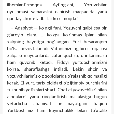
ilhomlantirmoqda. Ayting-chi, Yozuvchilar
uyushmasi samarasini oshirish maqsadida yana
qanday chora-tadbirlar ko‘rilmoqda?
– Adabiyot — ko‘ngil fani. Yozuvchi qalbi esa bir
g‘aroyib olam. U ko‘zga ko‘rinmas iplar bilan
xalqning hayotiga bog‘langan. Yurt besaranjom
bo‘lsa, bezovtalanadi. Vatanimizning biror fuqarosi
xalqaro maydonlarda zafar quchsa, uni tanimasa
ham quvonib ketadi. Fidoyi yurtdoshlarimizni
ko‘rsa, sharaflashga intiladi. Lekin shoir va
yozuvchilarimiz o‘z qobiqlarida o‘ralashib qolmasligi
kerak. El-yurt, tarix oldidagi o‘z ijtimoiy burchlarini
tushunib yetishlari shart. Chet el yozuvchilari bilan
aloqalarni yana rivojlantirish masalasiga bugun
yetarlicha ahamiyat berilmayotgani haqida
Yurtboshimiz ham kuyinchaklik bilan to‘xtalib