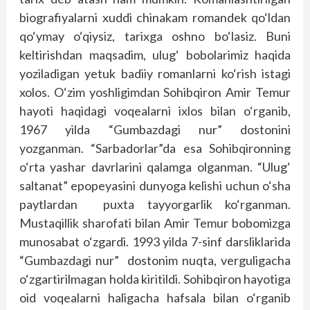
biografiyalarni xuddi chinakam romandek qo‘ldan
qo‘ymay o‘qiysiz, tarixga oshno bo‘lasiz. Buni
keltirishdan maqsadim, ulug‘ bobolarimiz haqida
yoziladigan yetuk badiiy romanlarni ko‘rish istagi
xolos. O‘zim yoshligimdan Sohibqiron Amir Temur
hayoti haqidagi voqealarni ixlos bilan o‘rganib,
1967 yilda “Gumbazdagi nur” dostonini
yozganman. “Sarbadorlar”da esa Sohibqironning
o‘rta yashar davrlarini qalamga olganman. “Ulug‘
saltanat” epopeyasini dunyoga kelishi uchun o‘sha
paytlardan puxta tayyorgarlik ko‘rganman.
Mustaqillik sharofati bilan Amir Temur bobomizga
munosabat o‘zgardi. 1993 yilda 7-sinf darsliklarida
“Gumbazdagi nur” dostonim nuqta, verguligacha
o‘zgartirilmagan holda kiritildi. Sohibqiron hayotiga
oid voqealarni haligacha hafsala bilan o‘rganib