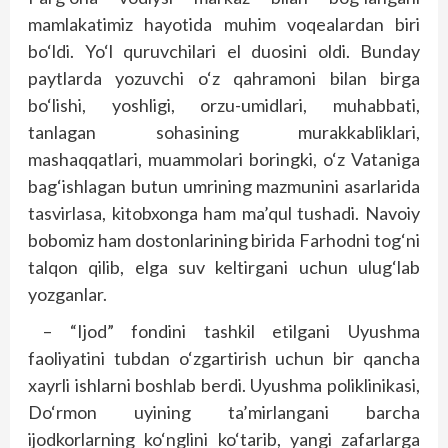
mamlakatimiz hayotida muhim voqealardan biri
bo‘ldi. Yo‘l quruvchilari el duosini oldi. Bunday
paytlarda yozuvchi o‘z qahramoni bilan birga
bo‘lishi, yoshligi, orzu-umidlari, muhabbati,
tanlagan sohasining murakkabliklari,
mashaqqatlari, muammolari boringki, o‘z Vataniga
bag‘ishlagan butun umrining mazmunini asarlarida
tasvirlasa, kitobxonga ham ma’qul tushadi. Navoiy
bobomiz ham dostonlarining birida Farhodni tog‘ni
talqon qilib, elga suv keltirgani uchun ulug‘lab
yozganlar.
– “Ijod” fondini tashkil etilgani Uyushma
faoliyatini tubdan o‘zgartirish uchun bir qancha
xayrli ishlarni boshlab berdi. Uyushma poliklinikasi,
Do‘rmon uyining ta’mirlangani barcha
ijodkorlarning ko‘nglini ko‘tarib, yangi zafarlarga