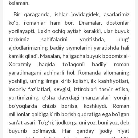
kelaman.
Bir qaraganda, ishlar joyidagidek, asarlarimiz
ko‘p, romanlar ham bor. Dramalar, dostonlar
yozilayapti. Lekin ochiq aytish kerakki, ular buyuk
tariximiz sahifalarini yoritishda, ulug‘
ajdodlarimizning badiiy siymolarini yaratishda hali
kamlik qiladi. Masalan, haligacha buyuk bobomiz al-
Xorazmiy haqida to‘laqonli badiiy roman
yaratilmagani achinarli hol. Romanda allomaning
yoshligi, uning ilmga kirib kelishi, ilk kashfiyotlari,
insoniy fazilatlari, sevgisi, iztiroblari tasvir etilsa,
yurtimizning o‘sha davrdagi manzaralari yorqin
bo‘yoqlarda chizib berilsa, koshkiydi. Roman
millionlar qalbiga kirib borish qudratiga ega bo‘lgan
san’at asari. To‘g‘ri, ijodkorga uni yoz, buni yoz, deb
buyurib bo‘lmaydi. Har qanday ijodiy niyat