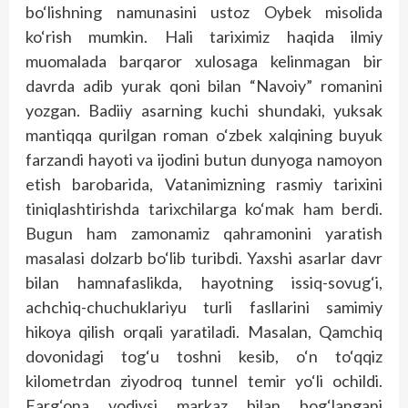
bo‘lishning namunasini ustoz Oybek misolida
ko‘rish mumkin. Hali tariximiz haqida ilmiy
muomalada barqaror xulosaga kelinmagan bir
davrda adib yurak qoni bilan “Navoiy” romanini
yozgan. Badiiy asarning kuchi shundaki, yuksak
mantiqqa qurilgan roman o‘zbek xalqining buyuk
farzandi hayoti va ijodini butun dunyoga namoyon
etish barobarida, Vatanimizning rasmiy tarixini
tiniqlashtirishda tarixchilarga ko‘mak ham berdi.
Bugun ham zamonamiz qahramonini yaratish
masalasi dolzarb bo‘lib turibdi. Yaxshi asarlar davr
bilan hamnafaslikda, hayotning issiq-sovug‘i,
achchiq-chuchuklariyu turli fasllarini samimiy
hikoya qilish orqali yaratiladi. Masalan, Qamchiq
dovonidagi tog‘u toshni kesib, o‘n to‘qqiz
kilometrdan ziyodroq tunnel temir yo‘li ochildi.
Farg‘ona vodiysi markaz bilan bog‘langani