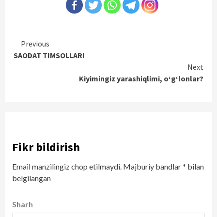
Continue
Previous
SAODAT TIMSOLLARI
Reading
Next
Kiyimingiz yarashiqlimi, o‘g‘lonlar?
Fikr bildirish
Email manzilingiz chop etilmaydi.
Majburiy bandlar
*
bilan
belgilangan
Sharh