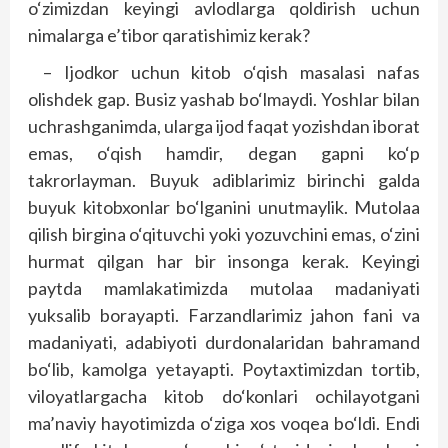
o‘zimizdan keyingi avlodlarga qoldirish uchun
nimalarga e’tibor qaratishimiz kerak?
– Ijodkor uchun kitob o‘qish masalasi nafas
olishdek gap. Busiz yashab bo‘lmaydi. Yoshlar bilan
uchrashganimda, ularga ijod faqat yozishdan iborat
emas, o‘qish hamdir, degan gapni ko‘p
takrorlayman. Buyuk adiblarimiz birinchi galda
buyuk kitobxonlar bo‘lganini unutmaylik. Mutolaa
qilish birgina o‘qituvchi yoki yozuvchini emas, o‘zini
hurmat qilgan har bir insonga kerak. Keyingi
paytda mamlakatimizda mutolaa madaniyati
yuksalib borayapti. Farzandlarimiz jahon fani va
madaniyati, adabiyoti durdonalaridan bahramand
bo‘lib, kamolga yetayapti. Poytaxtimizdan tortib,
viloyatlargacha kitob do‘konlari ochilayotgani
ma’naviy hayotimizda o‘ziga xos voqea bo‘ldi. Endi