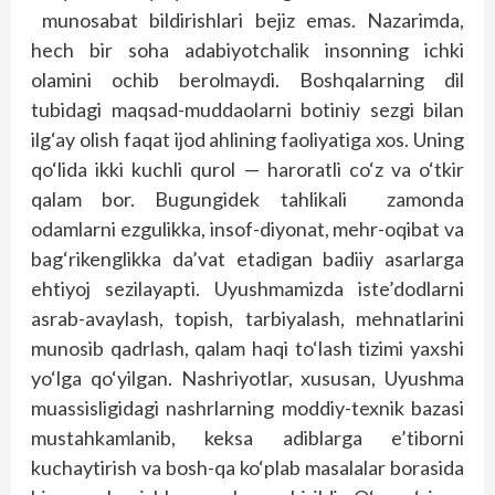
munosabat bildirishlari bejiz emas. Nazarimda,
hech bir soha adabiyotchalik insonning ichki
olamini ochib berolmaydi. Boshqalarning dil
tubidagi maqsad-muddaolarni botiniy sezgi bilan
ilg‘ay olish faqat ijod ahlining faoliyatiga xos. Uning
qo‘lida ikki kuchli qurol — haroratli co‘z va o‘tkir
qalam bor. Bugungidek tahlikali zamonda
odamlarni ezgulikka, insof-diyonat, mehr-oqibat va
bag‘rikenglikka da’vat etadigan badiiy asarlarga
ehtiyoj sezilayapti. Uyushmamizda iste’dodlarni
asrab-avaylash, topish, tarbiyalash, mehnatlarini
munosib qadrlash, qalam haqi to‘lash tizimi yaxshi
yo‘lga qo‘yilgan. Nashriyotlar, xususan, Uyushma
muassisligidagi nashrlarning moddiy-texnik bazasi
mustahkamlanib, keksa adiblarga e’tiborni
kuchaytirish va bosh-qa ko‘plab masalalar borasida