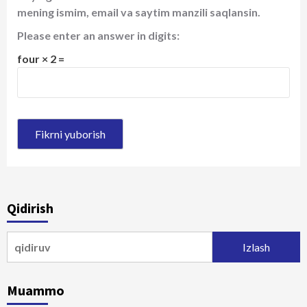
mening ismim, email va saytim manzili saqlansin.
Please enter an answer in digits:
four × 2 =
Qidirish
Qidirshish:
Muammo