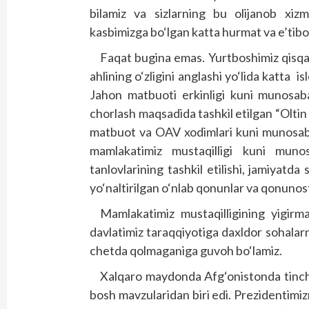
bilamiz va sizlarning bu olijanob xizm
kasbimizga bo‘lgan katta hurmat va e’tib
Faqat bugina emas. Yurtboshimiz qisqa v
ahlining o‘zligini anglashi yo‘lida katta i
Jahon matbuoti erkinligi kuni munosabat
chorlash maqsadida tashkil etilgan “Oltin
matbuot va OAV xodimlari kuni munosabati
mamlakatimiz mustaqilligi kuni munos
tanlovlarining tashkil etilishi, jamiyatda s
yo‘naltirilgan o‘nlab qonunlar va qonunosti
Mamlakatimiz mustaqilligining yigirma
davlatimiz taraqqiyotiga daxldor sohalar
chetda qolmaganiga guvoh bo‘lamiz.
Xalqaro maydonda Afg‘onistonda tinchl
bosh mavzularidan biri edi. Prezidentimiz