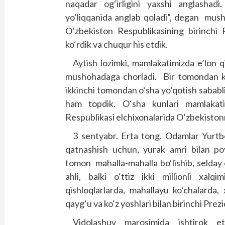
naqadar og‘irligini yaxshi anglashadi.
yo‘liqqanida anglab qoladi”, degan mus
O‘zbekiston Respublikasining birinchi 
ko‘rdik va chuqur his etdik.
Aytish lozimki, mamlakatimizda e’lon
mushohadaga chorladi. Bir tomondan kat
ikkinchi tomondan o‘sha yo‘qotish sababli 
ham topdik. O‘sha kunlari mamlakatim
Respublikasi elchixonalarida O‘zbekistonni
3 sentyabr. Erta tong. Odamlar Yurtb
qatnashish uchun, yurak amri bilan po
tomon mahalla-mahalla bo‘lishib, selday
ahli, balki o‘ttiz ikki millionli xalq
qishloqlarlarda, mahallayu ko‘chalarda,
qayg‘u va ko‘z yoshlari bilan birinchi Prez
Vidolashuv marosimida ishtirok e