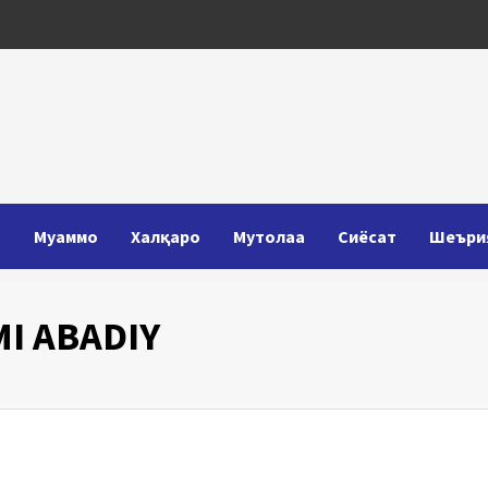
Т
Муаммо
Халқаро
Мутолаа
Сиёсат
Шеъри
I ABADIY