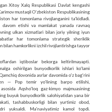
gan Xitoy Xalq Respublikasi Davlat kengashi
m Karimov mustaqil O‘zbekiston Respublikasining
kiston har tomonlama rivojlanganini ta’kidladi.
r davom etishi va mamlakat yanada ravnaq
vning ulkan xizmatlari bilan joriy yilning iyun
sabatlar har tomonlama strategik sheriklik
n bilan hamkorlikni izchil rivojlantirishga tayyor
flardan iqtiboslar bekorga keltirilmayapti.
alga oshirilgan bunyodkorlik ishlari ko‘lami
r. Qamchiq dovonida asrlar davomida o‘z bag‘rini
en — Pop temir yo‘lining barpo etilishi,
i asosida Aqsho‘loq gaz-kimyo majmuasining
ing buyuk bunyodkorlik salohiyatidan yana bir
akati, tashabbuskorligi bilan yurtimiz obod,
dri yuksaldi. Ma’naviyatimiz kamol topdi.