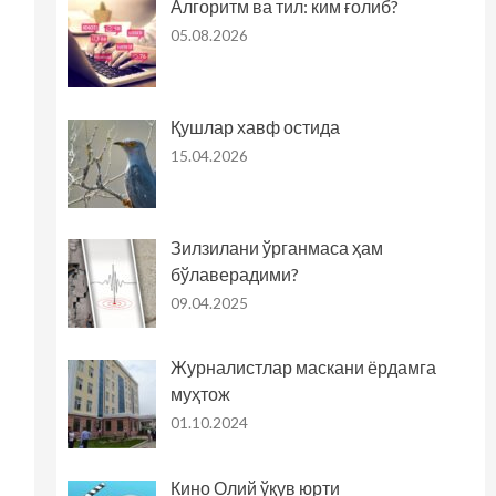
Алгоритм ва тил: ким ғолиб?
05.08.2026
Қушлар хавф остида
15.04.2026
Зилзилани ўрганмаса ҳам
бўлаверадими?
09.04.2025
Журналистлар маскани ёрдамга
муҳтож
01.10.2024
Кино Олий ўқув юрти