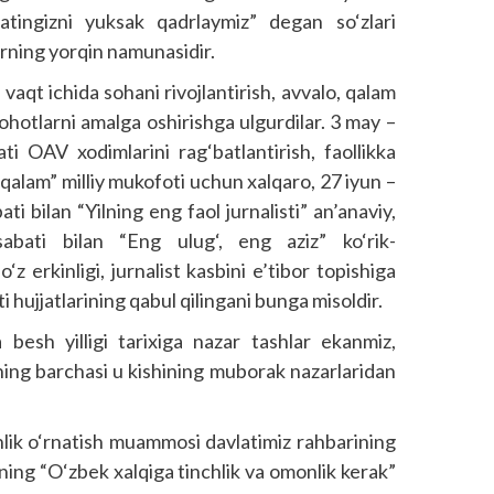
atingizni yuksak qadrlaymiz” degan so‘zlari
orning yorqin namunasidir.
aqt ichida sohani rivojlantirish, avvalo, qalam
slohotlarni amalga oshirishga ulgurdilar. 3 may –
i OAV xodimlarini rag‘batlantirish, faollikka
 qalam” milliy mukofoti uchun xalqaro, 27 iyun –
 bilan “Yilning eng faol jurnalisti” an’anaviy,
abati bilan “Eng ulug‘, eng aziz” ko‘rik-
o‘z erkinligi, jurnalist kasbini e’tibor topishiga
 hujjatlarining qabul qilingani bunga misoldir.
 besh yilligi tarixiga nazar tashlar ekanmiz,
ning barchasi u kishining muborak nazarlaridan
ik o‘rnatish muammosi davlatimiz rahbarining
ning “O‘zbek xalqiga tinchlik va omonlik kerak”