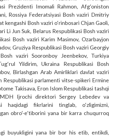
asi Prezidenti Imomali Rahmon, Afg‘oniston
ani, Rossiya Federatsiyasi Bosh vaziri Dmitriy
 kengashi Bosh vaziri o‘rinbosari Chjan Gaoli,
ri Li Jun Suk, Belarus Respublikasi Bosh vaziri
kasi Bosh vaziri Karim Masimov, Ozarbayjon
sadov, Gruziya Respublikasi Bosh vaziri Georgiy
si Bosh vaziri Sooronboy Jeenbekov, Turkiya
Tug‘rul Yildirim, Ukraina Respublikasi Bosh
ubov, Birlashgan Arab Amirliklari davlat vaziri
 Respublikasi parlamenti vitse-spikeri Ermine
tome Takisava, Eron Islom Respublikasi tashqi
 MDH Ijrochi direktori Sergey Lebedev va
aqidagi fikrlarini tinglab, o‘zligimizni,
gan obro‘-e’tiborini yana bir karra chuqurroq
agi buyukligini yana bir bor his etib, entikdi,