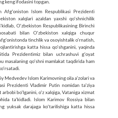
ng keng ifodasini topgan.
n Afg‘oniston Islom Respublikasi Prezidenti
iston xalqlari azaldan yaxshi qo‘shnichilik
’kidlab, O‘zbekiston Respublikasining Birinchi
osabati bilan O‘zbekiston xalqiga chuqur
fg‘onistonda tinchlik va osoyishtalik o‘rnatish,
vojlantirishga katta hissa qo‘shganini, yaqinda
ida Prezidentimiz bilan uchrashuvi g‘oyat
i bu masalaning qo‘shni mamlakat taqdirida ham
o‘rsatadi.
riy Medvedev Islom Karimovning oila a’zolari va
asi Prezidenti Vladimir Putin nomidan ta’ziya
 arbobi bo‘lganini, o‘z xalqiga, Vataniga xizmat
lohida ta’kidladi. Islom Karimov Rossiya bilan
ng yuksak darajaga ko‘tarilishiga katta hissa