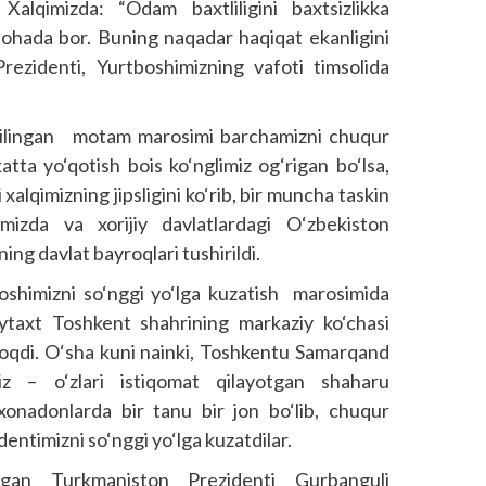
 Xalqimizda: “Odam baxtliligini baxtsizlikka
hohada bor. Buning naqadar haqiqat ekanligini
Prezidenti, Yurtboshimizning vafoti timsolida
 qilingan motam marosimi barchamizni chuqur
ta yo‘qotish bois ko‘nglimiz og‘rigan bo‘lsa,
xalqimizning jipsligini ko‘rib, bir muncha taskin
izda va xorijiy davlatlardagi O‘zbekiston
ng davlat bayroqlari tushirildi.
oshimizni so‘nggi yo‘lga kuzatish marosimida
ytaxt Toshkent shahrining markaziy ko‘chasi
 oqdi. O‘sha kuni nainki, Toshkentu Samarqand
imiz – o‘zlari istiqomat qilayotgan shaharu
 xonadonlarda bir tanu bir jon bo‘lib, chuqur
identimizni so‘nggi yo‘lga kuzatdilar.
tgan Turkmaniston Prezidenti Gurbanguli