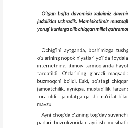
O‘tgan hafta davomida xalqimiz davrning
judolikka uchradik. Mamlakatimiz mustaqill
yorug‘ kunlarga olib chiqqan millat qahramon
Ochig‘ini aytganda, boshimizga tus
o‘zlarining nopok niyatlari yo‘lida foydal
internetning ijtimoiy tarmoqlarida hayot 
tarqatildi. O‘zlarining g‘arazli maqsa
buzmoqchi bo‘ldi. Eski, po‘stagi chiqqan
jamoatchilik, ayniqsa, mustaqillik farza
tura oldi… jaholatga qarshi ma’rifat bil
mavzu.
Ayni chog‘da o‘zining tog‘day suyanchi
padari buzrukvoridan ayrilish musibati