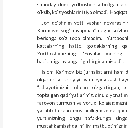
shunday dono yo‘lboshchisi bo‘lganligid
o‘ksib, ko‘z yoshlarini tiya olmadi. Haqiq
Jon qo‘shnim yetti yashar nevarasin
Karimovni sog‘inayapman”, degan so‘zlarin
berishga so‘z topa olmadim. Yurtboshim
kattalarning hatto, go‘daklarning
Yurtboshimizning: “Yoshlar mening f
haqiqatiga aylanganiga birgina misoldir.
Islom Karimov biz jurnalistlarni ham 
olqar edilar. Joriy yil, iyun oyida kasb b
“…hayotimizni tubdan o‘zgartirgan, xa
toptalgan qadriyatlarimiz, dinu diyonatimi
farovon turmush va yorug‘ kelajagimizni 
yaratib bergan mustaqilligimizning qan
yurtimizning ongu tafakkuriga singdir
mustahkamlashda milliy matbuotimizning