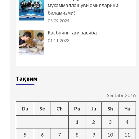
мукаммаллашуви омилларини
биламизми?
05.09.2024
Касбнинг таги насиба
01.11.2023
Тақвим
Sentabr 2016
Du
Se
Ch
Pa
Ju
Sh
Ya
1
2
3
4
5
6
7
8
9
10
11