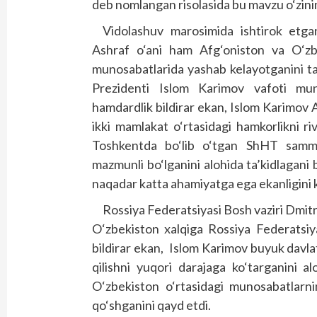
deb nomlangan risolasida bu mavzu o‘zini
Vidolashuv marosimida ishtirok etga
Ashraf o‘ani ham Afg‘oniston va O‘zbek
munosabatlarida yashab kelayotganini ta
Prezidenti Islom Karimov vafoti mun
hamdardlik bildirar ekan, Islom Karimov A
ikki mamlakat o‘rtasidagi hamkorlikni ri
Toshkentda bo‘lib o‘tgan ShHT sammit
mazmunli bo‘lganini alohida ta’kidlagan
naqadar katta ahamiyatga ega ekanligini k
Rossiya Federatsiyasi Bosh vaziri Dmit
O‘zbekiston xalqiga Rossiya Federatsiy
bildirar ekan, Islom Karimov buyuk davlat
qilishni yuqori darajaga ko‘targanini a
O‘zbekiston o‘rtasidagi munosabatlarni
qo‘shganini qayd etdi.