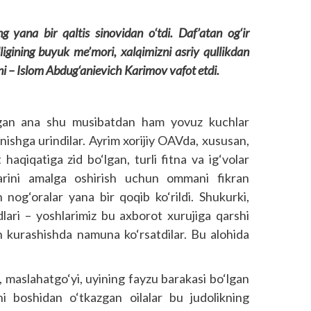
 yana bir qaltis sinovidan o‘tdi. Daf’atan og‘ir
igining buyuk me’mori, xalqimizni asriy qullikdan
i – Islom Abdug‘anievich Karimov vafot etdi.
hgan ana shu musibatdan ham yovuz kuchlar
anishga urindilar. Ayrim xorijiy OAVda, xususan,
haqiqatiga zid bo‘lgan, turli fitna va ig‘volar
dlarini amalga oshirish uchun ommani fikran
 nog‘oralar yana bir qoqib ko‘rildi. Shukurki,
ndlari – yoshlarimiz bu axborot xurujiga qarshi
an kurashishda namuna ko‘rsatdilar. Bu alohida
, maslahatgo‘yi, uyining fayzu barakasi bo‘lgan
ni boshidan o‘tkazgan oilalar bu judolikning