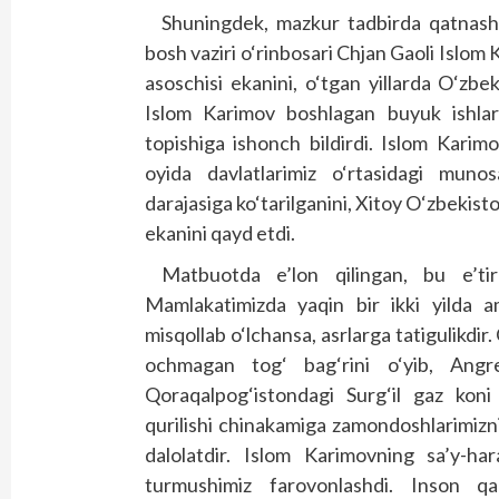
Shuningdek, mazkur tadbirda qatnash
bosh vaziri o‘rinbosari Chjan Gaoli Islo
asoschisi ekanini, o‘tgan yillarda O‘zbe
Islom Karimov boshlagan buyuk ishla
topishiga ishonch bildirdi. Islom Karimo
oyida davlatlarimiz o‘rtasidagi muno
darajasiga ko‘tarilganini, Xitoy O‘zbekisto
ekanini qayd etdi.
Matbuotda e’lon qilingan, bu e’tiro
Mamlakatimizda yaqin bir ikki yilda am
misqollab o‘lchansa, asrlarga tatigulikdi
ochmagan tog‘ bag‘rini o‘yib, Angr
Qoraqalpog‘istondagi Surg‘il gaz kon
qurilishi chinakamiga zamondoshlarimizn
dalolatdir. Islom Karimovning sa’y-har
turmushimiz farovonlashdi. Inson qa