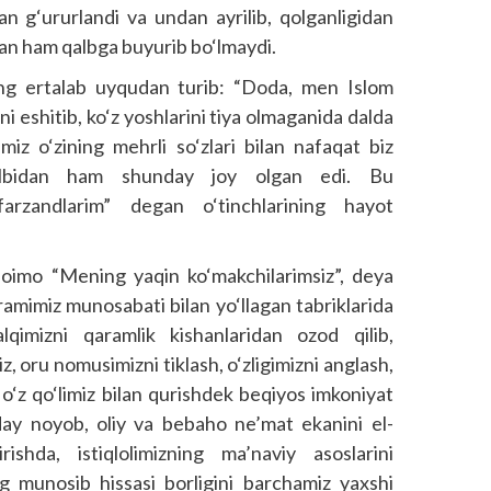
an g‘ururlandi va undan ayrilib, qolganligidan
atan ham qalbga buyurib bo‘lmaydi.
ing ertalab uyqudan turib: “Doda, men Islom
i eshitib, ko‘z yoshlarini tiya olmaganida dalda
iz o‘zining mehrli so‘zlari bilan nafaqat biz
 qalbidan ham shunday joy olgan edi. Bu
arzandlarim” degan o‘tinchlarining hayot
doimo “Mening yaqin ko‘makchilarimsiz”, deya
ayramimiz munosabati bilan yo‘llagan tabriklarida
lqimizni qaramlik kishanlaridan ozod qilib,
z, oru nomusimizni tiklash, o‘zligimizni anglash,
o‘z qo‘limiz bilan qurishdek beqiyos imkoniyat
day noyob, oliy va bebaho ne’mat ekanini el-
ishda, istiqlolimizning ma’naviy asoslarini
 munosib hissasi borligini barchamiz yaxshi