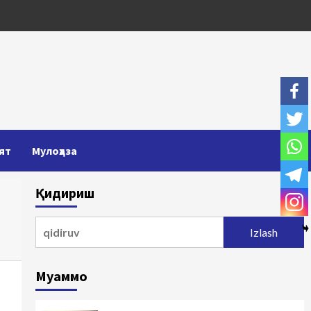
ят
Мулоҳаза
Қидириш
Qidirshish:
Муаммо