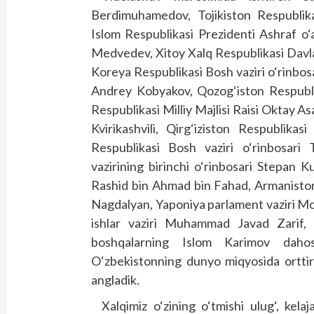
Berdimuhamedov, Tojikiston Respublik
Islom Respublikasi Prezidenti Ashraf o‘
Medvedev, Xitoy Xalq Respublikasi Davlat
Koreya Respublikasi Bosh vaziri o‘rinbosa
Andrey Kobyakov, Qozog‘iston Respubli
Respublikasi Milliy Majlisi Raisi Oktay A
Kvirikashvili, Qirg‘iziston Respublika
Respublikasi Bosh vaziri o‘rinbosari 
vazirining birinchi o‘rinbosari Stepan K
Rashid bin Ahmad bin Fahad, Armaniston
Nagdalyan, Yaponiya parlament vaziri Mo
ishlar vaziri Muhammad Javad Zarif,
boshqalarning Islom Karimov dahosi h
O‘zbekistonning dunyo miqyosida orttir
angladik.
Xalqimiz o‘zining o‘tmishi ulug‘, kelaj