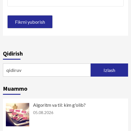
Qidirish
Qidirshish:
Muammo
Algoritm va til: kim g'olib?
05.08.2026