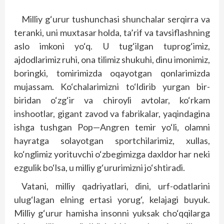
Milliy g‘urur tushunchasi shunchalar serqirra va
teranki, uni muxtasar holda, ta’rif va tavsiflashning
aslo imkoni yo‘q. U tug‘ilgan tuprog‘imiz,
ajdodlarimiz ruhi, ona tilimiz shukuhi, dinu imonimiz,
boringki, tomirimizda oqayotgan qonlarimizda
mujassam. Ko‘chalarimizni to‘ldirib yurgan bir-
biridan o‘zg‘ir va chiroyli avtolar, ko‘rkam
inshootlar, gigant zavod va fabrikalar, yaqindagina
ishga tushgan Pop—Angren temir yo‘li, olamni
hayratga solayotgan sportchilarimiz, xullas,
ko‘nglimiz yorituvchi o‘zbegimizga daxldor har neki
ezgulik bo‘lsa, u milliy g‘ururimizni jo‘shtiradi.
Vatani, milliy qadriyatlari, dini, urf-odatlarini
ulug‘lagan elning ertasi yorug‘, kelajagi buyuk.
Milliy g‘urur hamisha insonni yuksak cho‘qqilarga