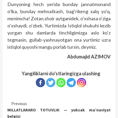
Dunyoning hech yerida bunday jannatmonand
o‘lka, bunday mehnatkash, bag‘rikeng xalq yo‘q,
menimcha! Zotan,shoir aytganidek, o‘xshasa o‘ziga
o‘xshaydi, o‘zbek. Yurtimizda Istiqlol shukuhi kezib
yurgan shu damlarda tinchligimizga aslo ko‘z
tegmasin, gullab-yashnayotgan ona yurtimiz uzra
istiqlol quyoshi mangu porlab tursin, deymiz.
Abdumajid AZIMOV
Yangiliklarni do'stlaringizga ulashing
Continue
Previous
MILLATLARARO TOTUVLIK — yuksak ma’naviyat
Reading
belgisi