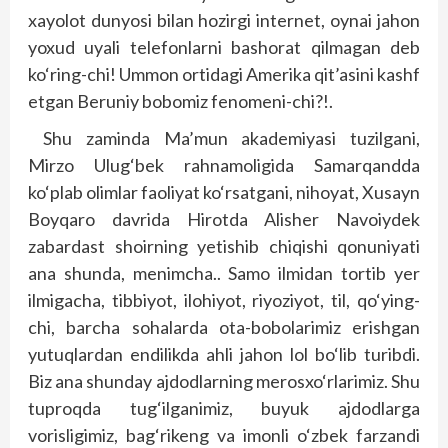
xayolot dunyosi bilan hozirgi internet, oynai jahon
yoxud uyali telefonlarni bashorat qilmagan deb
ko‘ring-chi! Ummon ortidagi Amerika qit’asini kashf
etgan Beruniy bobomiz fenomeni-chi?!.
Shu zaminda Ma’mun akademiyasi tuzilgani,
Mirzo Ulug‘bek rahnamoligida Samarqandda
ko‘plab olimlar faoliyat ko‘rsatgani, nihoyat, Xusayn
Boyqaro davrida Hirotda Alisher Navoiydek
zabardast shoirning yetishib chiqishi qonuniyati
ana shunda, menimcha.. Samo ilmidan tortib yer
ilmigacha, tibbiyot, ilohiyot, riyoziyot, til, qo‘ying-
chi, barcha sohalarda ota-bobolarimiz erishgan
yutuqlardan endilikda ahli jahon lol bo‘lib turibdi.
Biz ana shunday ajdodlarning merosxo‘rlarimiz. Shu
tuproqda tug‘ilganimiz, buyuk ajdodlarga
vorisligimiz, bag‘rikeng va imonli o‘zbek farzandi