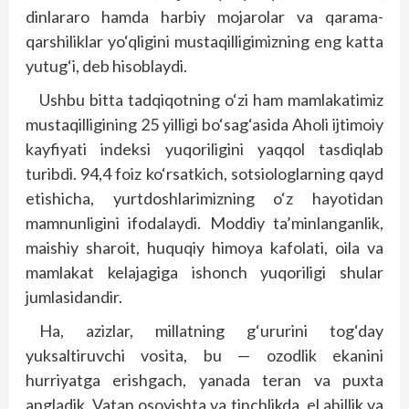
dinlararo hamda harbiy mojarolar va qarama-
qarshiliklar yo‘qligini mustaqilligimizning eng katta
yutug‘i, deb hisoblaydi.
Ushbu bitta tadqiqotning o‘zi ham mamlakatimiz
mustaqilligining 25 yilligi bo‘sag‘asida Aholi ijtimoiy
kayfiyati indeksi yuqoriligini yaqqol tasdiqlab
turibdi. 94,4 foiz ko‘rsatkich, sotsiologlarning qayd
etishicha, yurtdoshlarimizning o‘z hayotidan
mamnunligini ifodalaydi. Moddiy ta’minlanganlik,
maishiy sharoit, huquqiy himoya kafolati, oila va
mamlakat kelajagiga ishonch yuqoriligi shular
jumlasidandir.
Ha, azizlar, millatning g‘ururini tog‘day
yuksaltiruvchi vosita, bu — ozodlik ekanini
hurriyatga erishgach, yanada teran va puxta
angladik. Vatan osoyishta va tinchlikda, el ahillik va