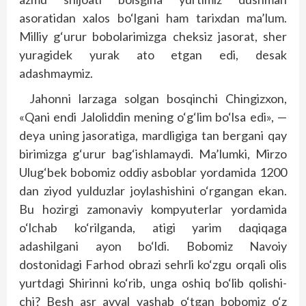
asoratidan xalos bo‘lgani ham tarixdan ma’lum.
Milliy g‘urur bobolarimizga cheksiz jasorat, sher
yuragidek yurak ato etgan edi, desak
adashmaymiz.
Jahonni larzaga solgan bosqinchi Chingizxon,
«Qani endi Jaloliddin mening o‘g‘lim bo‘lsa edi», —
deya uning jasoratiga, mardligiga tan bergani qay
birimizga g‘urur bag‘ishlamaydi. Ma’lumki, Mirzo
Ulug‘bek bobomiz oddiy asboblar yordamida 1200
dan ziyod yulduzlar joylashishini o‘rgangan ekan.
Bu hozirgi zamonaviy kompyuterlar yordamida
o‘lchab ko‘rilganda, atigi yarim daqiqaga
adashilgani ayon bo‘ldi. Bobomiz Navoiy
dostonidagi Farhod obrazi sehrli ko‘zgu orqali olis
yurtdagi Shirinni ko‘rib, unga oshiq bo‘lib qolishi-
chi? Besh asr avval yashab o‘tgan bobomiz o‘z