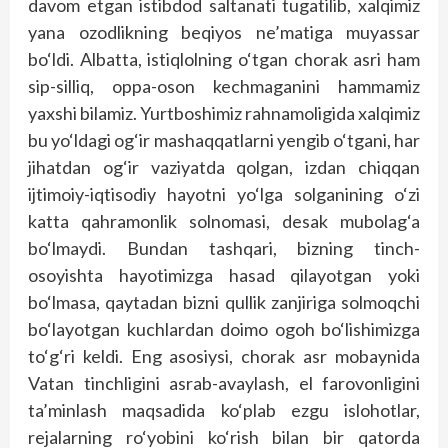
davom etgan istibdod saltanati tugatilib, xalqimiz
yana ozodlikning beqiyos ne’matiga muyassar
bo‘ldi. Albatta, istiqlolning o‘tgan chorak asri ham
sip-silliq, oppa-oson kechmaganini hammamiz
yaxshi bilamiz. Yurtboshimiz rahnamoligida xalqimiz
bu yo‘ldagi og‘ir mashaqqatlarni yengib o‘tgani, har
jihatdan og‘ir vaziyatda qolgan, izdan chiqqan
ijtimoiy-iqtisodiy hayotni yo‘lga solganining o‘zi
katta qahramonlik solnomasi, desak mubolag‘a
bo‘lmaydi. Bundan tashqari, bizning tinch-
osoyishta hayotimizga hasad qilayotgan yoki
bo‘lmasa, qaytadan bizni qullik zanjiriga solmoqchi
bo‘layotgan kuchlardan doimo ogoh bo‘lishimizga
to‘g‘ri keldi. Eng asosiysi, chorak asr mobaynida
Vatan tinchligini asrab-avaylash, el farovonligini
ta’minlash maqsadida ko‘plab ezgu islohotlar,
rejalarning ro‘yobini ko‘rish bilan bir qatorda