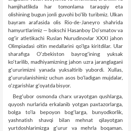
hamjihatlikda har tomonlama taraqqiy eta
olishining bugun jonli guvohi bo‘lib turibmiz. Ulkan
bayram arafasida olis Rio-de-Janeyro shahrida
hamyurtlarimiz — bokschi Hasanboy Do‘smatov va
og‘ir atletikachi Ruslan Nurudinovlar XXXI jahon
Olimpiadasi oltin medallarini qo‘lga kiritdilar. Ular
sharafiga O‘zbekiston bayrog‘ining yuksak
ko‘tarilib, madhiyamizning jahon uzra jaranglagani
g‘ururimizni yanada yuksaltirib yubordi. Xullas,
g‘ururulanishimiz uchun asos bo‘ladigan mujdalar,
o‘zgarishlar g‘oyatda bisyor.
Beg‘ubor osmonda charx urayotgan qushlarga,
quyosh nurlarida erkalanib yotgan paxtazorlarga,
bolga to‘la bepoyon bog‘larga, bunyodkorlik,
yashnatish shavqi bilan mehnat qilayotgan
yurtdoshlarimizga g‘urur va mehrla boqaman.