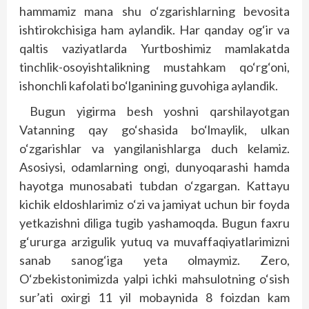
hammamiz mana shu o‘zgarishlarning bevosita
ishtirokchisiga ham aylandik. Har qanday og‘ir va
qaltis vaziyatlarda Yurtboshimiz mamlakatda
tinchlik-osoyishtalikning mustahkam qo‘rg‘oni,
ishonchli kafolati bo‘lganining guvohiga aylandik.
Bugun yigirma besh yoshni qarshilayotgan
Vatanning qay go‘shasida bo‘lmaylik, ulkan
o‘zgarishlar va yangilanishlarga duch kelamiz.
Asosiysi, odamlarning ongi, dunyoqarashi hamda
hayotga munosabati tubdan o‘zgargan. Kattayu
kichik eldoshlarimiz o‘zi va jamiyat uchun bir foyda
yetkazishni diliga tugib yashamoqda. Bugun faxru
g‘ururga arzigulik yutuq va muvaffaqiyatlarimizni
sanab sanog‘iga yeta olmaymiz. Zero,
O‘zbekistonimizda yalpi ichki mahsulotning o‘sish
sur’ati oxirgi 11 yil mobaynida 8 foizdan kam