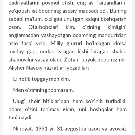
qadriyatlarini poymol etish, eng asl farzandlarini
yo‘qotish istibdodning asosiy maqsadi edi. Buning
sababi ma’lum, o‘zligini unutgan xalqni boshqarish
oson. Ota-bobolari kim, o‘zining kimligini
anglamasdan yashayotgan odamning manqurtdan
aslo farqi yo‘q. Milliy g‘ururi bo‘lmagan kimsa
loyday gap, undan istagan kishi istagan shaklu
shamoyilni yasay oladi. Zotan, buyuk bobomiz mir
Alisher Navoiy hazratlari yozadilar:
El netib topgay menikim,
Men o‘zimning topmasam.
Ulug‘ shoir bitiklaridan ham ko‘rinib turibdiki,
odam o‘zini tanimas ekan, uni boshqalar ham
tanimaydi.
Nihoyat, 1991 yil 31 avgustda uzoq va ayovsiz