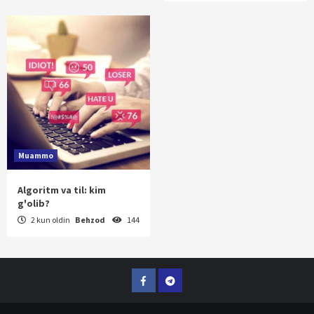
Muammo
Algoritm va til: kim
g'olib?
2 kun oldin
Behzod
144
Facebook
Telegram