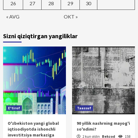
26
27
28
29
30
« AVG
OKT »
Sizni qiziqtirgan yangiliklar
E'tirof
Taassuf
O'zbekiston yangi global
90 yillik nashrning mayog'i
iqtisodiyotda ishonchli
so'ndimi?
investitsiya markaziga
2 kun oldin
Behzod
158