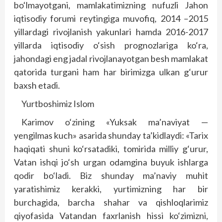
bo‘lmayotgani, mamlakatimizning nufuzli Jahon
iqtisodiy forumi reytingiga muvofiq, 2014 –2015
yillardagi rivojlanish yakunlari hamda 2016-2017
yillarda iqtisodiy o‘sish prognozlariga ko‘ra,
jahondagi eng jadal rivojlanayotgan besh mamlakat
qatorida turgani ham har birimizga ulkan g‘urur
baxsh etadi.
Yurtboshimiz Islom
Karimov o‘zining «Yuksak ma’naviyat —
yengilmas kuch» asarida shunday ta’kidlaydi: «Tarix
haqiqati shuni ko‘rsatadiki, tomirida milliy g‘urur,
Vatan ishqi jo‘sh urgan odamgina buyuk ishlarga
qodir bo‘ladi. Biz shunday ma’naviy muhit
yaratishimiz kerakki, yurtimizning har bir
burchagida, barcha shahar va qishloqlarimiz
qiyofasida Vatandan faxrlanish hissi ko‘zimizni,