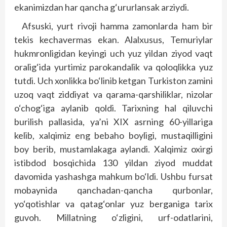
ekanimizdan har qancha g‘ururlansak arziydi.
Afsuski, yurt rivoji hamma zamonlarda ham bir
tekis kechavermas ekan. Alalxusus, Temuriylar
hukmronligidan keyingi uch yuz yildan ziyod vaqt
oralig‘ida yurtimiz parokandalik va qoloqlikka yuz
tutdi. Uch xonlikka bo‘linib ketgan Turkiston zamini
uzoq vaqt ziddiyat va qarama-qarshiliklar, nizolar
o‘chog‘iga aylanib qoldi. Tarixning hal qiluvchi
burilish pallasida, ya’ni XIX asrning 60-yillariga
kelib, xalqimiz eng bebaho boyligi, mustaqilligini
boy berib, mustamlakaga aylandi. Xalqimiz oxirgi
istibdod bosqichida 130 yildan ziyod muddat
davomida yashashga mahkum bo‘ldi. Ushbu fursat
mobaynida qanchadan-qancha qurbonlar,
yo‘qotishlar va qatag‘onlar yuz berganiga tarix
guvoh. Millatning o‘zligini, urf-odatlarini,