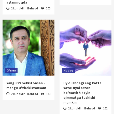
aylanmoqda
2 kun oldin
Behzod
203
G'urur
Huquq
Yangi O'zbekistonsan –
Uy olishdagi eng katta
mangu O'zbekistonsan!
xato: uyni arzon
ko'rsatish keyin
2 kun oldin
Behzod
143
qimmatga tushishi
mumkin
2 kun oldin
Behzod
162