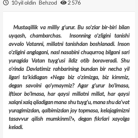
10 yil oldin
Behzod
2 576
Mustaqillik va milliy g‘urur. Bu so‘zlar bir-biri bilan
uyqash, chambarchas. Insonning o‘zligini tanishi
avvalo Vatanni, millatni tanishdan boshlanadi. Inson
o‘zligini anglagani, nasl nasabini chuqurroq bilgani sari
yuragida Vatan tuyg‘usi ildiz otib boraveradi. Shu
o‘rinda Davlatimiz rahbarining bundan bir necha yil
ilgari ta’kidlagan «Nega biz o‘zimizga, biz kimmiz,
degan savolni qo‘ymaymiz? Agar g‘urur bo‘lmasa,
iftixor bo‘lmasa, har qaysi millatni millat, har qaysi
xalqni xalq qiladigan mana shu tuyg‘u, mana shu da’vat
yuragimizdan, qalbimizdan joy topmasa, kelajagimizni
tasavvur qilish mumkinmi?», degan fikrlari xayolga
keladi.