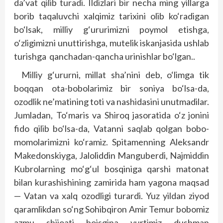
da’vat qilib turadi. Ildizlari bir necha ming yillarga
borib taqaluvchi xalqimiz tarixini olib ko‘radigan
bo‘lsak, milliy g‘ururimizni poymol etishga,
o‘zligimizni unuttirishga, mutelik iskanjasida ushlab
turishga qanchadan-qancha urinishlar bo‘lgan..
Milliy g‘ururni, millat sha’nini deb, o‘limga tik
boqqan ota-bobolarimiz bir soniya bo‘lsa-da,
ozodlik ne’matining toti va nashidasini unutmadilar.
Jumladan, To‘maris va Shiroq jasoratida o‘z jonini
fido qilib bo‘lsa-da, Vatanni saqlab qolgan bobo-
momolarimizni ko‘ramiz. Spitamenning Aleksandr
Makedonskiyga, Jaloliddin Manguberdi, Najmiddin
Kubrolarning mo‘g‘ul bosqiniga qarshi matonat
bilan kurashishining zamirida ham yagona maqsad
— Vatan va xalq ozodligi turardi. Yuz yildan ziyod
qaramlikdan so‘ng Sohibqiron Amir Temur bobomiz
azmu shijoati boisgina yurtimiz dushman