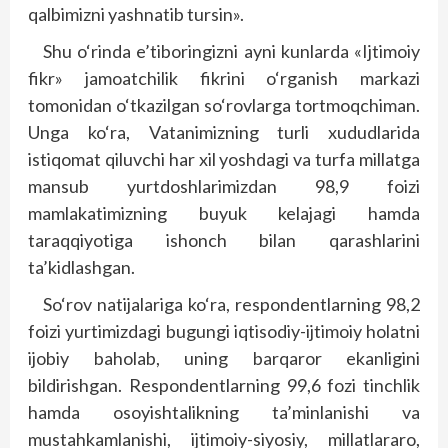
qalbimizni yashnatib tursin».
Shu o‘rinda e’tiboringizni ayni kunlarda «Ijtimoiy
fikr» jamoatchilik fikrini o‘rganish markazi
tomonidan o‘tkazilgan so‘rovlarga tortmoqchiman.
Unga ko‘ra, Vatanimizning turli xududlarida
istiqomat qiluvchi har xil yoshdagi va turfa millatga
mansub yurtdoshlarimizdan 98,9 foizi
mamlakatimizning buyuk kelajagi hamda
taraqqiyotiga ishonch bilan qarashlarini
ta’kidlashgan.
So‘rov natijalariga ko‘ra, respondentlarning 98,2
foizi yurtimizdagi bugungi iqtisodiy-ijtimoiy holatni
ijobiy baholab, uning barqaror ekanligini
bildirishgan. Respondentlarning 99,6 fozi tinchlik
hamda osoyishtalikning ta’minlanishi va
mustahkamlanishi, ijtimoiy-siyosiy, millatlararo,