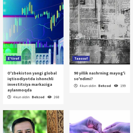
E'tirof
Taassuf
O'zbekiston yangi global
90 yillik nashrning mayog'i
iqtisodiyotda ishonchli
so'ndimi?
investitsiya markaziga
4 kun oldin
Behzod
199
aylanmoqda
4 kun oldin
Behzod
268