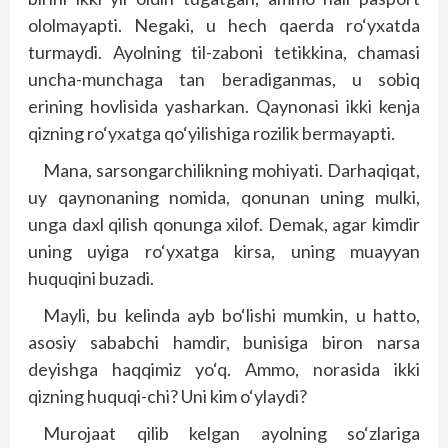
ololmayapti. Negaki, u hech qaerda ro‘yxatda
turmaydi. Ayolning til-zaboni tetikkina, chamasi
uncha-munchaga tan beradiganmas, u sobiq
erining hovlisida yasharkan. Qaynonasi ikki kenja
qizning ro‘yxatga qo‘yilishiga rozilik bermayapti.
Mana, sarsongarchilikning mohiyati. Darhaqiqat,
uy qaynonaning nomida, qonunan uning mulki,
unga daxl qilish qonunga xilof. Demak, agar kimdir
uning uyiga ro‘yxatga kirsa, uning muayyan
huquqini buzadi.
Mayli, bu kelinda ayb bo‘lishi mumkin, u hatto,
asosiy sababchi hamdir, bunisiga biron narsa
deyishga haqqimiz yo‘q. Ammo, norasida ikki
qizning huquqi-chi? Uni kim o‘ylaydi?
Murojaat qilib kelgan ayolning so‘zlariga