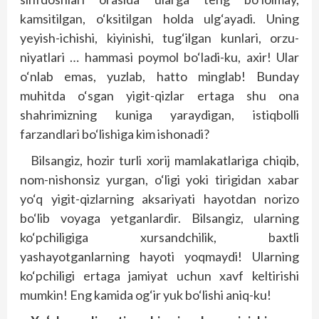
kamsitilgan, o‘ksitilgan holda ulg‘ayadi. Uning
yeyish-ichishi, kiyinishi, tug‘ilgan kunlari, orzu-
niyatlari … hammasi poymol bo‘ladi-ku, axir! Ular
o‘nlab emas, yuzlab, hatto minglab! Bunday
muhitda o‘sgan yigit-qizlar ertaga shu ona
shahrimizning kuniga yaraydigan, istiqbolli
farzandlari bo‘lishiga kim ishonadi?
Bilsangiz, hozir turli xorij mamlakatlariga chiqib,
nom-nishonsiz yurgan, o‘ligi yoki tirigidan xabar
yo‘q yigit-qizlarning aksariyati hayotdan norizo
bo‘lib voyaga yetganlardir. Bilsangiz, ularning
ko‘pchiligiga xursandchilik, baxtli
yashayotganlarning hayoti yoqmaydi! Ularning
ko‘pchiligi ertaga jamiyat uchun xavf keltirishi
mumkin! Eng kamida og‘ir yuk bo‘lishi aniq-ku!