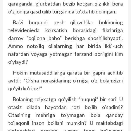
qaraganda, g‘urbatdan bezib ketgan qiz ikki bora
o‘z joniga qasd qilib turganida to‘xtatib qolingan.
Ba’zi huquqni pesh qiluvchilar hokimning
televidenieda ko‘rsatish borasidagi fikrlariga
darrov “oqilona baho” berishga shoshilishyapti.
Ammo noto‘liq oilalarning har birida ikki-uch
nafardan voyaga yetmagan farzand borligini kim
o‘ylaydi?
Hokim mutasaddilarga qarata bir gapni achitib
aytdi: “O‘sha norasidaning o‘rniga o‘z bolangizni
qo‘yib ko‘ring!”
Bolaning ro‘yxatga qo‘yilish “huquqi” bir sari. U
otasiz oilada hayotdan rozi bo‘lib o‘sadimi?
Otasining mehriga to‘ymagan bola qanday
to‘laqonli inson bo‘lishi mumkin? U maktabdagi
sinfdoshlari orasida ularga teng bo‘lolmay,