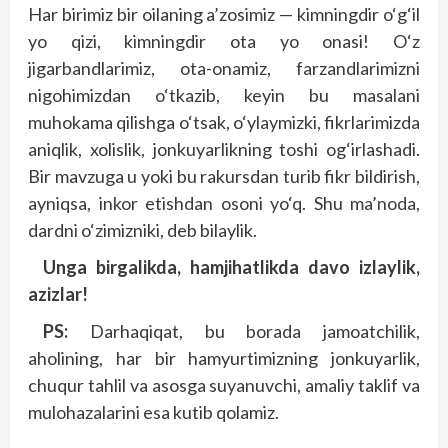
Har birimiz bir oilaning a’zosimiz — kimningdir o‘g‘il
yo qizi, kimningdir ota yo onasi! O‘z
jigarbandlarimiz, ota-onamiz, farzandlarimizni
nigohimizdan o‘tkazib, keyin bu masalani
muhokama qilishga o‘tsak, o‘ylaymizki, fikrlarimizda
aniqlik, xolislik, jonkuyarlikning toshi og‘irlashadi.
Bir mavzuga u yoki bu rakursdan turib fikr bildirish,
ayniqsa, inkor etishdan osoni yo‘q. Shu ma’noda,
dardni o‘zimizniki, deb bilaylik.
Unga birgalikda, hamjihatlikda davo izlaylik,
azizlar!
PS:
Darhaqiqat, bu borada jamoatchilik,
aholining, har bir hamyurtimizning jonkuyarlik,
chuqur tahlil va asosga suyanuvchi, amaliy taklif va
mulohazalarini esa kutib qolamiz.