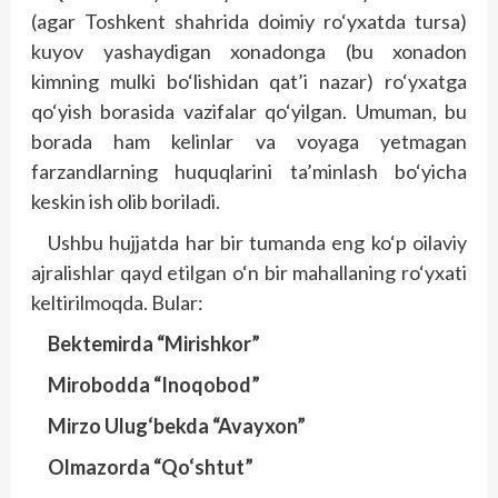
(agar Toshkent shahrida doimiy ro‘yxatda tursa)
kuyov yashaydigan xonadonga (bu xonadon
kimning mulki bo‘lishidan qat’i nazar) ro‘yxatga
qo‘yish borasida vazifalar qo‘yilgan. Umuman, bu
borada ham kelinlar va voyaga yetmagan
farzandlarning huquqlarini ta’minlash bo‘yicha
keskin ish olib boriladi.
Ushbu hujjatda har bir tumanda eng ko‘p oilaviy
ajralishlar qayd etilgan o‘n bir mahallaning ro‘yxati
keltirilmoqda. Bular:
Bektemirda “Mirishkor”
Mirobodda “Inoqobod”
Mirzo Ulug‘bekda “Avayxon”
Olmazorda “Qo‘shtut”