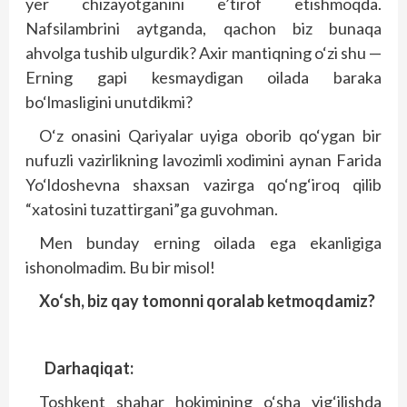
yer chizayotganini e’tirof etishmoqda.
Nafsilambrini aytganda, qachon biz bunaqa
ahvolga tushib ulgurdik? Axir mantiqning o‘zi shu —
Erning gapi kesmaydigan oilada baraka
bo‘lmasligini unutdikmi?
O‘z onasini Qariyalar uyiga oborib qo‘ygan bir
nufuzli vazirlikning lavozimli xodimini aynan Farida
Yo‘ldoshevna shaxsan vazirga qo‘ng‘iroq qilib
“xatosini tuzattirgani”ga guvohman.
Men bunday erning oilada ega ekanligiga
ishonolmadim. Bu bir misol!
Xo‘sh, biz qay tomonni qoralab ketmoqdamiz?
Darhaqiqat:
Toshkent shahar hokimining o‘sha yig‘ilishda