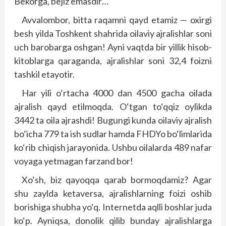
Bekorga, bejiz emasdir…
Avvalombor, bitta raqamni qayd etamiz — oxirgi
besh yilda Toshkent shahrida oilaviy ajralishlar soni
uch barobarga oshgan! Ayni vaqtda bir yillik hisob-
kitoblarga qaraganda, ajralishlar soni 32,4 foizni
tashkil etayotir.
Har yili o‘rtacha 4000 dan 4500 gacha oilada
ajralish qayd etilmoqda. O‘tgan to‘qqiz oylikda
3442 ta oila ajrashdi! Bugungi kunda oilaviy ajralish
bo‘icha 779 ta ish sudlar hamda FHDYo bo‘limlarida
ko‘rib chiqish jarayonida. Ushbu oilalarda 489 nafar
voyaga yetmagan farzand bor!
Xo‘sh, biz qayoqqa qarab bormoqdamiz? Agar
shu zaylda ketaversa, ajralishlarning foizi oshib
borishiga shubha yo‘q. Internetda aqlli boshlar juda
ko‘p. Ayniqsa, donolik qilib bunday ajralishlarga