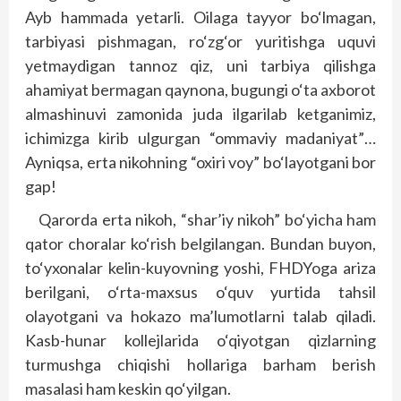
Ayb hammada yetarli. Oilaga tayyor bo‘lmagan,
tarbiyasi pishmagan, ro‘zg‘or yuritishga uquvi
yetmaydigan tannoz qiz, uni tarbiya qilishga
ahamiyat bermagan qaynona, bugungi o‘ta axborot
almashinuvi zamonida juda ilgarilab ketganimiz,
ichimizga kirib ulgurgan “ommaviy madaniyat”…
Ayniqsa, erta nikohning “oxiri voy” bo‘layotgani bor
gap!
Qarorda erta nikoh, “shar’iy nikoh” bo‘yicha ham
qator choralar ko‘rish belgilangan. Bundan buyon,
to‘yxonalar kelin-kuyovning yoshi, FHDYoga ariza
berilgani, o‘rta-maxsus o‘quv yurtida tahsil
olayotgani va hokazo ma’lumotlarni talab qiladi.
Kasb-hunar kollejlarida o‘qiyotgan qizlarning
turmushga chiqishi hollariga barham berish
masalasi ham keskin qo‘yilgan.