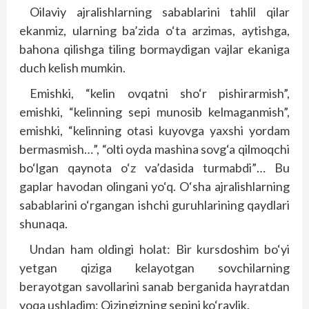
Oilaviy ajralishlarning sabablarini tahlil qilar
ekanmiz, ularning ba’zida o‘ta arzimas, aytishga,
bahona qilishga tiling bormaydigan vajlar ekaniga
duch kelish mumkin.
Emishki, “kelin ovqatni sho‘r pishirarmish”,
emishki, “kelinning sepi munosib kelmaganmish”,
emishki, “kelinning otasi kuyovga yaxshi yordam
bermasmish…”, “olti oyda mashina sovg‘a qilmoqchi
bo‘lgan qaynota o‘z va’dasida turmabdi”… Bu
gaplar havodan olingani yo‘q. O‘sha ajralishlarning
sabablarini o‘rgangan ishchi guruhlarining qaydlari
shunaqa.
Undan ham oldingi holat: Bir kursdoshim bo‘yi
yetgan qiziga kelayotgan sovchilarning
berayotgan savollarini sanab berganida hayratdan
yoqa ushladim: Qizingizning sepini ko‘raylik.