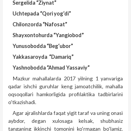
Sergelida “Ziynat”
Uchtepada “Qori yog‘di”
Chilonzorda “Nafosat”
Shayxontohurda “Yangiobod”
Yunusobodda “Beg‘ubor”
Yakkasaroyda “Damariq”
Yashnobodda “Ahmad Yassaviy”
Mazkur mahallalarda 2017 yilning 1 yanvariga
qadar ishchi guruhlar keng jamoatchilik, mahalla
oqsoqollari hamkorligida profilaktika tadbirlarini
o‘tkazishadi.
Agar ajralishlarda faqat yigit taraf va uning onasi
aybdor, degan xulosaga kelsak, shubhasiz
tanganing ikkinchi tomonini ko‘rmagan bo‘lamiz.