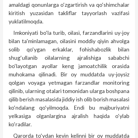
amaldagi qonunlarga o‘zgartirish va qo‘shimchalar
kiritish yuzasidan takliflar tayyorlash vazifasi
yuklatilmoqda.
Imkoniyati bo‘la turib, oilasi, farzandlarini uy-joy
bilan ta’minlamagan, oilasini moddiy qiyin ahvolga
solib qo‘ygan erkaklar, fohishabozlik bilan
shug‘ullanib oilalarning ajralishiga sababchi
bo‘layotgan ayollar keng jamoatchilik orasida
muhokama qilinadi. Bir oy muddatda uy-joysiz
qolgan voyaga yetmagan farzandlar monitoring
qilinib, ularning otalari tomonidan ularga boshpana
qilib berish masalasida jiddiy ish olib borish masalasi
ko‘ndalang qo‘yilmoqda. Endi bu majburiyatni
yelkasiga olganlargina ajralish haqida o‘ylab
ko‘radilar.
Qarorda to‘ydan keyin kelinni bir oy muddatda