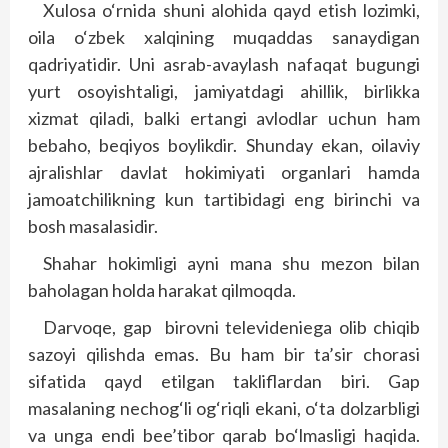
Xulosa o‘rnida shuni alohida qayd etish lozimki,
oila o‘zbek xalqining muqaddas sanaydigan
qadriyatidir. Uni asrab-avaylash nafaqat bugungi
yurt osoyishtaligi, jamiyatdagi ahillik, birlikka
xizmat qiladi, balki ertangi avlodlar uchun ham
bebaho, beqiyos boylikdir. Shunday ekan, oilaviy
ajralishlar davlat hokimiyati organlari hamda
jamoatchilikning kun tartibidagi eng birinchi va
bosh masalasidir.
Shahar hokimligi ayni mana shu mezon bilan
baholagan holda harakat qilmoqda.
Darvoqe, gap birovni televideniega olib chiqib
sazoyi qilishda emas. Bu ham bir ta’sir chorasi
sifatida qayd etilgan takliflardan biri. Gap
masalaning nechog‘li og‘riqli ekani, o‘ta dolzarbligi
va unga endi bee’tibor qarab bo‘lmasligi haqida.