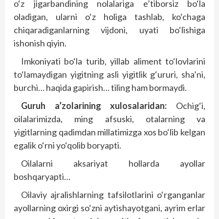
o‘z jigarbandining nolalariga e’tiborsiz bo‘la
oladigan, ularni o‘z holiga tashlab, ko‘chaga
chiqaradiganlarning vijdoni, uyati bo‘lishiga
ishonish qiyin.
Imkoniyati bo‘la turib, yillab aliment to‘lovlarini
to‘lamaydigan yigitning asli yigitlik g‘ururi, sha’ni,
burchi… haqida gapirish… tiling ham bormaydi.
Guruh a’zolarining xulosalaridan:
Ochig‘i,
oilalarimizda, ming afsuski, otalarning va
yigitlarning qadimdan millatimizga xos bo‘lib kelgan
egalik o‘rni yo‘qolib boryapti.
Oilalarni aksariyat hollarda ayollar
boshqaryapti…
Oilaviy ajralishlarning tafsilotlarini o‘rganganlar
ayollarning oxirgi so‘zni aytishayotgani, ayrim erlar