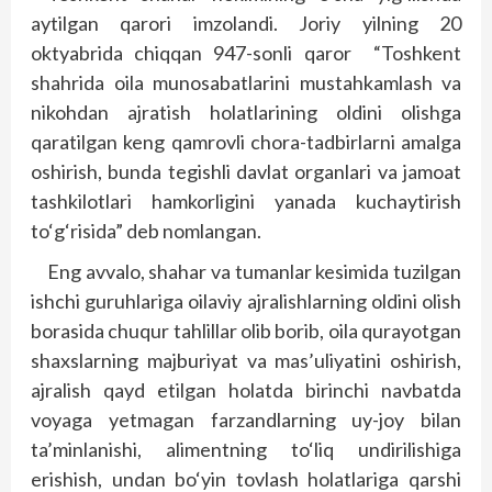
aytilgan qarori imzolandi. Joriy yilning 20
oktyabrida chiqqan 947-sonli qaror “Toshkent
shahrida oila munosabatlarini mustahkamlash va
nikohdan ajratish holatlarining oldini olishga
qaratilgan keng qamrovli chora-tadbirlarni amalga
oshirish, bunda tegishli davlat organlari va jamoat
tashkilotlari hamkorligini yanada kuchaytirish
to‘g‘risida” deb nomlangan.
Eng avvalo, shahar va tumanlar kesimida tuzilgan
ishchi guruhlariga oilaviy ajralishlarning oldini olish
borasida chuqur tahlillar olib borib, oila qurayotgan
shaxslarning majburiyat va mas’uliyatini oshirish,
ajralish qayd etilgan holatda birinchi navbatda
voyaga yetmagan farzandlarning uy-joy bilan
ta’minlanishi, alimentning to‘liq undirilishiga
erishish, undan bo‘yin tovlash holatlariga qarshi