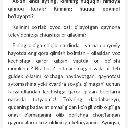
Xo‘sh, endi ayting, kimning huquqini himoya
qilmoq kerak? Kimning huquqi poymol
bo‘layapti?
Kelinini xo‘rlab oyoq osti qilayotgan qaynona
televideniega chiqishga or qiladimi?
Elning oldiga chiqib na dinda, va na dunyoviy
hayotda eng qora qilmish bo‘lmish – oilasidan voz
kechishga qaror qilgan yigitda or bo‘lishi
mumkinmi? Biz bu o‘rinda arzimagan vajlarni deb
guldek oilasini ko‘chaga haydayotgan, qaynotasi
avtomashina yoki kvartira sovg‘a qilmagani uchun
farzandlaridan kechishga qaror qilgan beorlarni
nazarda tutyapmiz! To‘yning dabdabasi-yu,
qudaning badavlat emasligidan ko‘ngli ozib o‘g‘liga
onasi o‘pmaganini olib berishga chog‘langan
qaynonalarni ko‘z oldimizga keltiryapmiz. Ayniqsa,