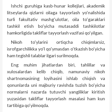
Ishchi guruhiga kasb-hunar kollejlari, akademik
litseylarda qizlarni oilaga tayyorlash yo‘nalishida
turli fakultativ mashg‘ulotlar, oila to‘garaklari
tashkil etish bo‘yicha mutasaddi tashkilotlar
hamkorligida takliflar tayyorlash vazifasi qo‘yilgan.
Nikoh to‘ylarini ortiqcha chiqimlarsiz,
isrofgarchilikka yo‘l qo‘ymasdan o‘tkazish bo‘yicha
ham tegishli talablar ilgari surilmoqda.
Eng muhim jihatlardan biri, tahlillar va
xulosalardan kelib chiqib, namunaviy nikoh
shartnomasining loyihasini ishlab chiqish va
qonunlarda uni majburiy ravishda tuzish bo‘yicha
normalarni nazarda tutuvchi yangiliklar kiritish
yuzasidan takliflar tayyorlash masalasi ham kun
tartibiga qo‘yilmoqda.