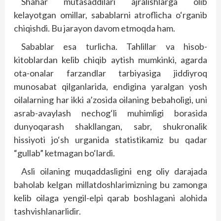
Shahar mutasaddilari ajralishlarga olib
kelayotgan omillar, sabablarni atroflicha o‘rganib
chiqishdi. Bu jarayon davom etmoqda ham.
Sabablar esa turlicha. Tahlillar va hisob-
kitoblardan kelib chiqib aytish mumkinki, agarda
ota-onalar farzandlar tarbiyasiga jiddiyroq
munosabat qilganlarida, endigina yaralgan yosh
oilalarning har ikki a’zosida oilaning bebaholigi, uni
asrab-avaylash nechog‘li muhimligi borasida
dunyoqarash shakllangan, sabr, shukronalik
hissiyoti jo‘sh urganida statistikamiz bu qadar
“gullab” ketmagan bo‘lardi.
Asli oilaning muqaddasligini eng oliy darajada
baholab kelgan millatdoshlarimizning bu zamonga
kelib oilaga yengil-elpi qarab boshlagani alohida
tashvishlanarlidir.