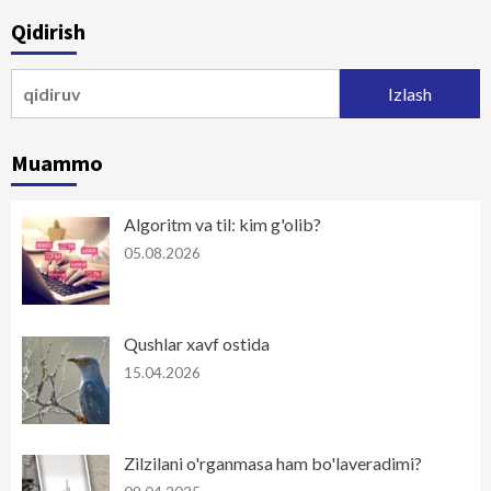
Qidirish
Qidirshish:
Muammo
Algoritm va til: kim g'olib?
05.08.2026
Qushlar xavf ostida
15.04.2026
Zilzilani o'rganmasa ham bo'laveradimi?