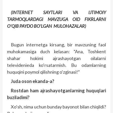
(INTERNET SAYTLARI VA IJTIMOIY
TARMOQLARDAGI MAVZUGA OID FIKRLARNI
O‘QIB PAYDO BO‘LGAN MULOHAZALAR)
Bugun internetga kirsang, bir mavzuning faol
muhokamasiga duch kelasan: “Ana, Toshkent
shahar hokimi ajrashayotgan oilalarni
televidenieda ko‘rsatarmish. Bu odamlarning
huquqini poymol qilishning o‘zginasi!”
Juda oson ekanda-a?
Rostdan ham ajrashayotganlarning huquqlari
buziladimi?
Xo‘sh, nima uchun bunday bayonot bilan chiqildi?