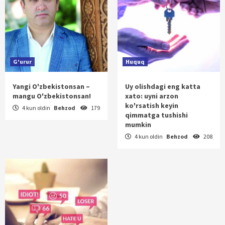
G'urur
Huquq
Yangi O'zbekistonsan –
Uy olishdagi eng katta
mangu O'zbekistonsan!
xato: uyni arzon
ko'rsatish keyin
4 kun oldin
Behzod
179
qimmatga tushishi
mumkin
4 kun oldin
Behzod
208