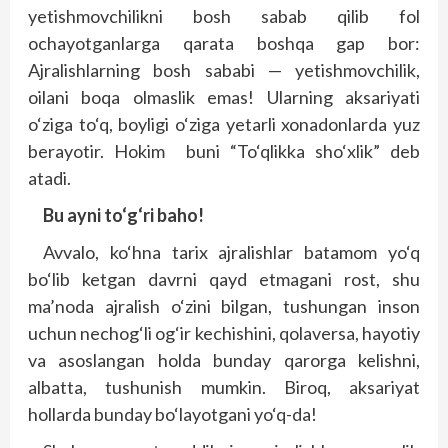
yetishmovchilikni bosh sabab qilib fol
ochayotganlarga qarata boshqa gap bor:
Ajralishlarning bosh sababi — yetishmovchilik,
oilani boqa olmaslik emas! Ularning aksariyati
o‘ziga to‘q, boyligi o‘ziga yetarli xonadonlarda yuz
berayotir. Hokim buni “To‘qlikka sho‘xlik” deb
atadi.
Bu ayni to‘g‘ri baho!
Avvalo, ko‘hna tarix ajralishlar batamom yo‘q
bo‘lib ketgan davrni qayd etmagani rost, shu
ma’noda ajralish o‘zini bilgan, tushungan inson
uchun nechog‘li og‘ir kechishini, qolaversa, hayotiy
va asoslangan holda bunday qarorga kelishni,
albatta, tushunish mumkin. Biroq, aksariyat
hollarda bunday bo‘layotgani yo‘q-da!