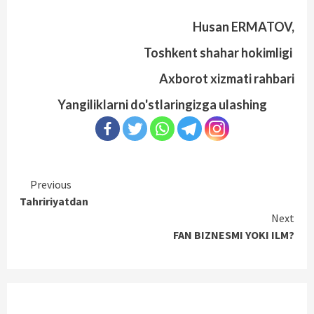
Husan ERMATOV,
Toshkent shahar hokimligi
Axborot xizmati rahbari
Yangiliklarni do'stlaringizga ulashing
Continue
Previous
Tahririyatdan
Reading
Next
FAN BIZNESMI YOKI ILM?