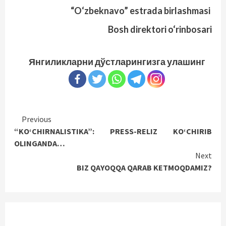
“O‘zbeknavo” estrada birlashmasi
Bosh direktori o‘rinbosari
Янгиликларни дўстларингизга улашинг
Continue
Previous
“KO‘CHIRNALISTIKA”: PRESS-RELIZ KO‘CHIRIB
Reading
OLINGANDA…
Next
BIZ QAYOQQA QARAB KETMOQDAMIZ?