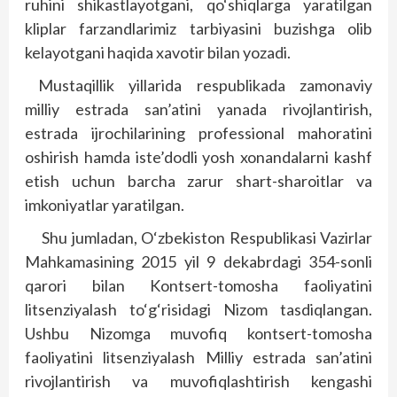
ruhini shikastlayotgani, qo‘shiqlarga yaratilgan
kliplar farzandlarimiz tarbiyasini buzishga olib
kelayotgani haqida xavotir bilan yozadi.
Mustaqillik yillarida respublikada zamonaviy
milliy estrada san’atini yanada rivojlantirish,
estrada ijrochilarining professional mahoratini
oshirish hamda iste’dodli yosh xonandalarni kashf
etish uchun barcha zarur shart-sharoitlar va
imkoniyatlar yaratilgan.
Shu jumladan, O‘zbekiston Respublikasi Vazirlar
Mahkamasining 2015 yil 9 dekabrdagi 354-sonli
qarori bilan Kontsert-tomosha faoliyatini
litsenziyalash to‘g‘risidagi Nizom tasdiqlangan.
Ushbu Nizomga muvofiq kontsert-tomosha
faoliyatini litsenziyalash Milliy estrada san’atini
rivojlantirish va muvofiqlashtirish kengashi