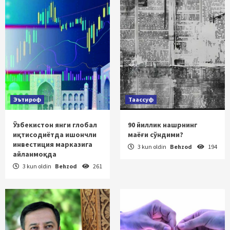
Эътироф
Таассуф
Ўзбекистон янги глобал
90 йиллик нашрнинг
иқтисодиётда ишончли
маёғи сўндими?
инвестиция марказига
3 kun oldin
Behzod
194
айланмоқда
3 kun oldin
Behzod
261