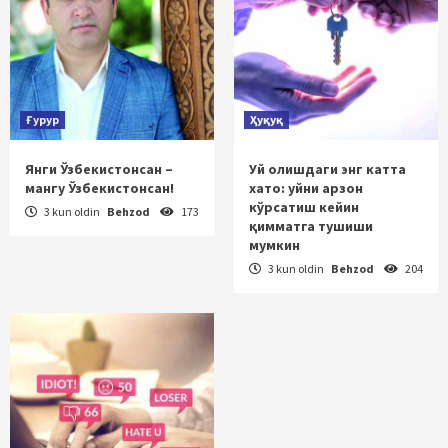
Ғурур
Ҳуқуқ
Янги Ўзбекистонсан –
Уй олишдаги энг катта
мангу Ўзбекистонсан!
хато: уйни арзон
кўрсатиш кейин
3 kun oldin
Behzod
173
қимматга тушиши
мумкин
3 kun oldin
Behzod
204