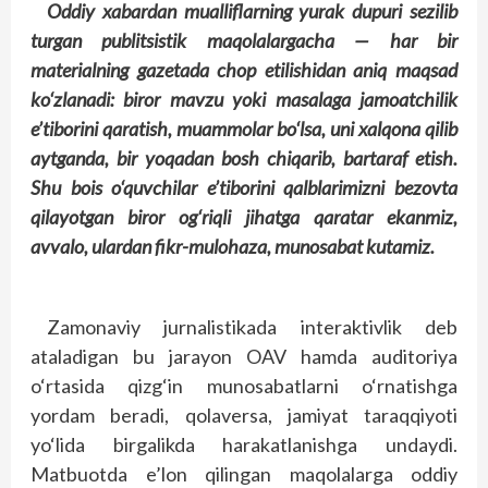
Oddiy xabardan mualliflarning yurak dupuri sezilib
turgan publitsistik maqolalargacha — har bir
materialning gazetada chop etilishidan aniq maqsad
ko‘zlanadi: biror mavzu yoki masalaga jamoatchilik
e’tiborini qaratish, muammolar bo‘lsa, uni xalqona qilib
aytganda, bir yoqadan bosh chiqarib, bartaraf etish.
Shu bois o‘quvchilar e’tiborini qalblarimizni bezovta
qilayotgan biror og‘riqli jihatga qaratar ekanmiz,
avvalo, ulardan fikr-mulohaza, munosabat kutamiz.
Zamonaviy jurnalistikada interaktivlik deb
ataladigan bu jarayon OAV hamda auditoriya
o‘rtasida qizg‘in munosabatlarni o‘rnatishga
yordam beradi, qolaversa, jamiyat taraqqiyoti
yo‘lida birgalikda harakatlanishga undaydi.
Matbuotda e’lon qilingan maqolalarga oddiy