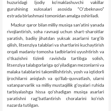
huzuridagi Ijodiy ko‘maklashuvchi vakillar
guruhining xulosalari asosida “O‘zbeknavo”
estrada birlashmasi tomonidan amalga oshiriladi.
Mazkur qaror bilan milliy musiqa san’atini yanada
rivojlantirish, soha ravnaqi uchun shart-sharoitlar
yaratish, badiiy jihatdan yuksak asarlarni targ‘ib
qilish, litsenziya talablari va shartlarini kuchaytirish
orqali madaniy-tomosha tadbirlarini uyushtirish va
o‘tkazishni tizimli ravishda tartibga solish,
litsenziya talabgorlariga qo‘yiladigan mezonlarni va
malaka talablarini takomillishtirish, yosh va iqtidorli
ijrochilarni aniqlash va qo‘llab-quvvatlash, ularni
vatanparvarlik va milliy mustaqillik g‘oyalari ruhida
tarbiyalashga hissa qo‘shadigan musiqa asarlari
yaratishni rag‘batlantirish choralarini ko‘rish
nazarda tutilgan.