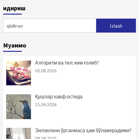
Қидириш
Qidirshish:
Муаммо
Алгоритм ва тил: ким ғолиб?
05.08.2026
Қушлар хавф остида
15.04.2026
Зилзилани ўрганмаса ҳам бўлаверадими?
09.04.2025