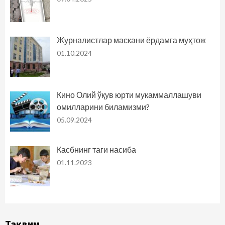
Журналистлар маскани ёрдамга муҳтож
01.10.2024
Кино Олий ўқув юрти мукаммаллашуви
омилларини биламизми?
05.09.2024
Касбнинг таги насиба
01.11.2023
Тақвим