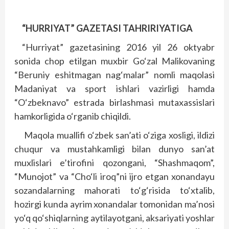
“HURRIYAT” GAZETASI TAHRIRIYATIGA
“Hurriyat” gazetasining 2016 yil 26 oktyabr
sonida chop etilgan muxbir Go‘zal Malikovaning
“Beruniy eshitmagan nag‘malar” nomli maqolasi
Madaniyat va sport ishlari vazirligi hamda
“O‘zbeknavo” estrada birlashmasi mutaxassislari
hamkorligida o‘rganib chiqildi.
Maqola muallifi o‘zbek san’ati o‘ziga xosligi, ildizi
chuqur va mustahkamligi bilan dunyo san’at
muxlislari e’tirofini qozongani, “Shashmaqom”,
“Munojot” va “Cho‘li iroq”ni ijro etgan xonandayu
sozandalarning mahorati to‘g‘risida to‘xtalib,
hozirgi kunda ayrim xonandalar tomonidan ma’nosi
yo‘q qo‘shiqlarning aytilayotgani, aksariyati yoshlar