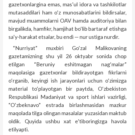
gazetxonlargina emas, mas’ul idora va tashkilotlar
mutasaddilari ham o‘z munosabatlarini bildirsalar,
mavjud muammolarni OAV hamda auditoriya bilan
birgalikda, hamfikr, hamjihat bo‘lib bartaraf etishga
sa’y-harakat etsalar, bu endi — nur ustiga nurdir.
“Nurriyat” muxbiri Go‘zal Malikovaning
gazetamizning shu yil 26 oktyabr sonida chop
etilgan “Beruniy eshitmagan nag‘malar”
maqolasiga gazetxonlar bildirayotgan fikrlarni
o‘rganib, keyingi ish jarayonlari uchun o‘zimizga
material to‘playotgan bir paytda, O‘zbekiston
Respublikasi Madaniyat va sport ishlari vazirligi,
“O‘zbeknavo” estrada birlashmasidan mazkur
maqolada tilga olingan masalalar yuzasidan maktub
oldik. Quyida ushbu xat e’tiboringizga havola
etilyapti.