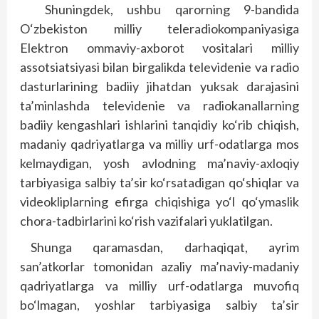
Shuningdek, ushbu qarorning 9-bandida
O‘zbekiston milliy teleradiokompaniyasiga
Elektron ommaviy-axborot vositalari milliy
assotsiatsiyasi bilan birgalikda televidenie va radio
dasturlarining badiiy jihatdan yuksak darajasini
ta’minlashda televidenie va radiokanallarning
badiiy kengashlari ishlarini tanqidiy ko‘rib chiqish,
madaniy qadriyatlarga va milliy urf-odatlarga mos
kelmaydigan, yosh avlodning ma’naviy-axloqiy
tarbiyasiga salbiy ta’sir ko‘rsatadigan qo‘shiqlar va
videokliplarning efirga chiqishiga yo‘l qo‘ymaslik
chora-tadbirlarini ko‘rish vazifalari yuklatilgan.
Shunga qaramasdan, darhaqiqat, ayrim
san’atkorlar tomonidan azaliy ma’naviy-madaniy
qadriyatlarga va milliy urf-odatlarga muvofiq
bo‘lmagan, yoshlar tarbiyasiga salbiy ta’sir