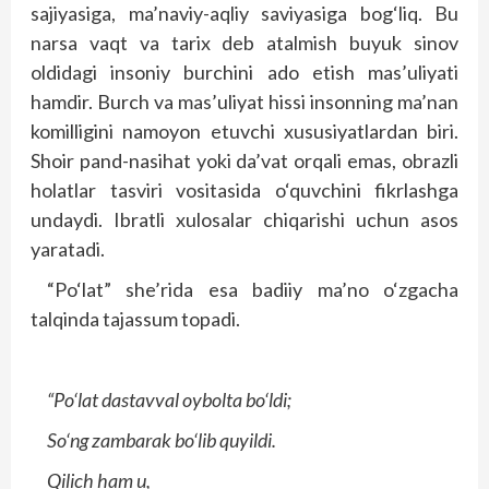
sajiyasiga, ma’naviy-aqliy saviyasiga bog‘liq. Bu
narsa vaqt va tarix deb atalmish buyuk sinov
oldidagi insoniy burchini ado etish mas’uliyati
hamdir. Burch va mas’uliyat hissi insonning ma’nan
komilligini namoyon etuvchi xususiyatlardan biri.
Shoir pand-nasihat yoki da’vat orqali emas, obrazli
holatlar tasviri vositasida o‘quvchini fikrlashga
undaydi. Ibratli xulosalar chiqarishi uchun asos
yaratadi.
“Po‘lat” she’rida esa badiiy ma’no o‘zgacha
talqinda tajassum topadi.
“Po‘lat dastavval oybolta bo‘ldi;
So‘ng zambarak bo‘lib quyildi.
Qilich ham u,