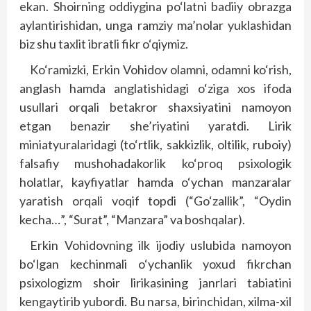
ekan. Shoirning oddiygina po‘latni badiiy obrazga
aylantirishidan, unga ramziy ma’nolar yuklashidan
biz shu taxlit ibratli fikr o‘qiymiz.
Ko‘ramizki, Erkin Vohidov olamni, odamni ko‘rish,
anglash hamda anglatishidagi o‘ziga xos ifoda
usullari orqali betakror shaxsiyatini namoyon
etgan benazir she’riyatini yaratdi. Lirik
miniatyuralaridagi (to‘rtlik, sakkizlik, oltilik, ruboiy)
falsafiy mushohadakorlik ko‘proq psixologik
holatlar, kayfiyatlar hamda o‘ychan manzaralar
yaratish orqali voqif topdi (“Go‘zallik”, “Oydin
kecha…”, “Surat”, “Manzara” va boshqalar).
Erkin Vohidovning ilk ijodiy uslubida namoyon
bo‘lgan kechinmali o‘ychanlik yoxud fikrchan
psixologizm shoir lirikasining janrlari tabiatini
kengaytirib yubordi. Bu narsa, birinchidan, xilma-xil