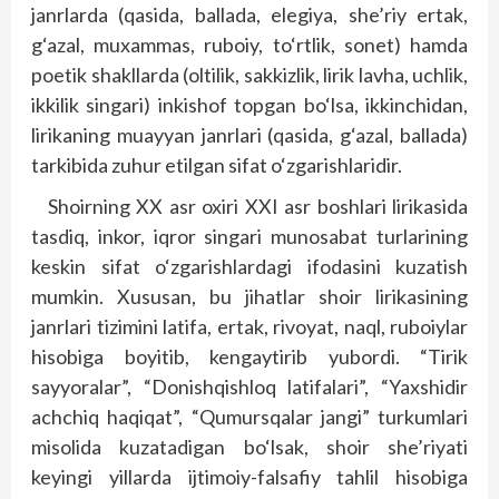
janrlarda (qasida, ballada, elegiya, she’riy ertak,
g‘azal, muxammas, ruboiy, to‘rtlik, sonet) hamda
poetik shakllarda (oltilik, sakkizlik, lirik lavha, uchlik,
ikkilik singari) inkishof topgan bo‘lsa, ikkinchidan,
lirikaning muayyan janrlari (qasida, g‘azal, ballada)
tarkibida zuhur etilgan sifat o‘zgarishlaridir.
Shoirning XX asr oxiri XXI asr boshlari lirikasida
tasdiq, inkor, iqror singari munosabat turlarining
keskin sifat o‘zgarishlardagi ifodasini kuzatish
mumkin. Xususan, bu jihatlar shoir lirikasining
janrlari tizimini latifa, ertak, rivoyat, naql, ruboiylar
hisobiga boyitib, kengaytirib yubordi. “Tirik
sayyoralar”, “Donishqishloq latifalari”, “Yaxshidir
achchiq haqiqat”, “Qumursqalar jangi” turkumlari
misolida kuzatadigan bo‘lsak, shoir she’riyati
keyingi yillarda ijtimoiy-falsafiy tahlil hisobiga