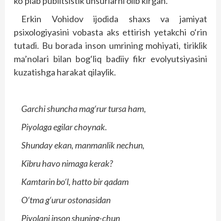
ko‘plab publitsistik unsurlarni olib kirgan.
Erkin Vohidov ijodida shaxs va jamiyat
psixologiyasini vobasta aks ettirish yetakchi o‘rin
tutadi. Bu borada inson umrining mohiyati, tiriklik
ma’nolari bilan bog‘liq badiiy fikr evolyutsiyasini
kuzatishga harakat qilaylik.
Garchi shuncha mag‘rur tursa ham,
Piyolaga egilar choynak.
Shunday ekan, manmanlik nechun,
Kibru havo nimaga kerak?
Kamtarin bo‘l, hatto bir qadam
O‘tma g‘urur ostonasidan
Piyolani inson shuning-chun