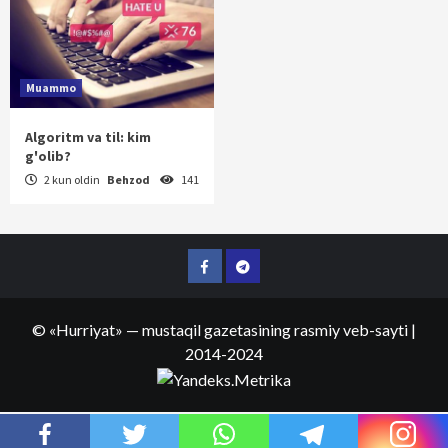
Muammo
Algoritm va til: kim
g'olib?
2 kun oldin
Behzod
141
Facebook
Telegram
©
«Hurriyat»
— mustaqil gazetasining rasmiy veb-sayti
|
2014-2024