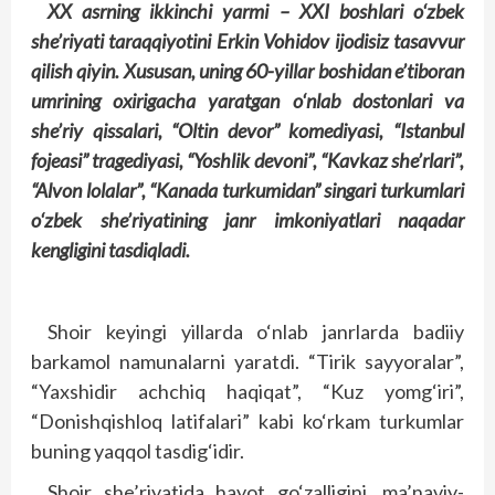
XX asrning ikkinchi yarmi – XXI boshlari o‘zbek
she’riyati taraqqiyotini Erkin Vohidov ijodisiz tasavvur
qilish qiyin. Xususan, uning 60-yillar boshidan e’tiboran
umrining oxirigacha yaratgan o‘nlab dostonlari va
she’riy qissalari, “Oltin devor” komediyasi, “Istanbul
fojeasi” tragediyasi, “Yoshlik devoni”, “Kavkaz she’rlari”,
“Alvon lolalar”, “Kanada turkumidan” singari turkumlari
o‘zbek she’riyatining janr imkoniyatlari naqadar
kengligini tasdiqladi.
Shoir keyingi yillarda o‘nlab janrlarda badiiy
barkamol namunalarni yaratdi. “Tirik sayyoralar”,
“Yaxshidir achchiq haqiqat”, “Kuz yomg‘iri”,
“Donishqishloq latifalari” kabi ko‘rkam turkumlar
buning yaqqol tasdig‘idir.
Shoir she’riyatida hayot go‘zalligini, ma’naviy-