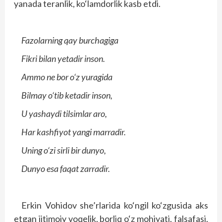
yanada teranlik, ko‘lamdorlik kasb etdi.
Fazolarning qay burchagiga
Fikri bilan yetadir inson.
Ammo ne bor o‘z yuragida
Bilmay o‘tib ketadir inson,
U yashaydi tilsimlar aro,
Har kashfiyot yangi marradir.
Uning o‘zi sirli bir dunyo,
Dunyo esa faqat zarradir.
Erkin Vohidov she’rlarida ko‘ngil ko‘zgusida aks
etgan ijtimoiy voqelik, borliq o‘z mohiyati, falsafasi,