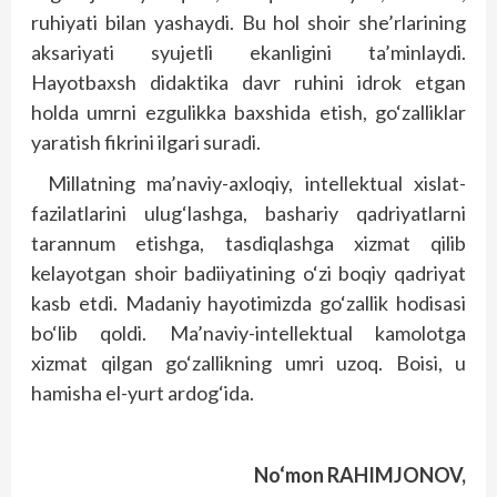
ruhiyati bilan yashaydi. Bu hol shoir she’rlarining
aksariyati syujetli ekanligini ta’minlaydi.
Hayotbaxsh didaktika davr ruhini idrok etgan
holda umrni ezgulikka baxshida etish, go‘zalliklar
yaratish fikrini ilgari suradi.
Millatning ma’naviy-axloqiy, intellektual xislat-
fazilatlarini ulug‘lashga, bashariy qadriyatlarni
tarannum etishga, tasdiqlashga xizmat qilib
kelayotgan shoir badiiyatining o‘zi boqiy qadriyat
kasb etdi. Madaniy hayotimizda go‘zallik hodisasi
bo‘lib qoldi. Ma’naviy-intellektual kamolotga
xizmat qilgan go‘zallikning umri uzoq. Boisi, u
hamisha el-yurt ardog‘ida.
No‘mon RAHIMJONOV,