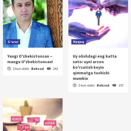
G'urur
Huquq
Yangi O'zbekistonsan –
Uy olishdagi eng katta
mangu O'zbekistonsan!
xato: uyni arzon
ko'rsatish keyin
2 kun oldin
Behzod
141
qimmatga tushishi
mumkin
2 kun oldin
Behzod
157