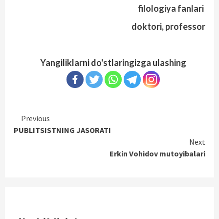
filologiya fanlari
doktori, professor
Yangiliklarni do'stlaringizga ulashing
Continue
Previous
PUBLITSISTNING JASORATI
Reading
Next
Erkin Vohidov mutoyibalari