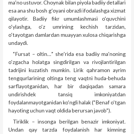
ma’no ustuvor. Choynak bilan piyola badiiy detallari
esa ana shu bosh g‘oyani obrazli ifodalashga xizmat
qilayotir. Badiiy fikr umumlashmasi o‘quvchini
o‘ylashga, o‘z umrining kechish tarzidan,
o‘tayotgan damlardan muayyan xulosa chiqarishga
undaydi.
“Fursat – oltin…” she’rida esa badiiy ma’noning
o‘zgacha holatga singdirilgan va rivojlantirilgan
tadrijini kuzatish mumkin. Lirik qahramon ayrim
tengqurlarining oltinga teng vaqtni huda-behuda
sarflayotganidan, har bir daqiqadan samara
undirishdek tansiq imkoniyatdan
foydalanmayotganidan ko‘ngli halak (“Benaf o‘tgan
hayoting uchun vaqt oldida berursan javob”).
Tiriklik – insonga berilgan benazir imkoniyat.
Undan qay tarzda foydalanish har kimning