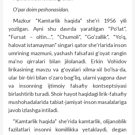
O‘par doim peshonasidan.
Mazkur “Kamtarlik haqida” she’ri 1956 yili
yozilgan. Ayni shu davrda yaratilgan “Po‘lat”,
“Fursat – oltin…”, “Chumoli”, “Go‘zallik”, “Yo‘q,
halovat istamayman” singari qator she’rlarida inson
umrining mazmuni, yashash falsafasi g‘oyat rangin
ma’no qirralari bilan jilolanadi. Erkin Vohidov
lirikasining mavzu va g‘oyalari xilma-xil bo‘lsa-da,
ular bir-biri bilan o‘zaro bog‘liq, ularni yagona davr
va insonning ijtimoiy falsafiy kontseptsiyasi
birlashtirib turadi. Shoir hayot haqidagi lirik-falsafiy
mushohadalarida tabiat-jamiyat-inson masalalariga
javob izlashga intiladi.
“Kamtarlik haqida” she’rida kamtarlik, olijanoblik
fazilatlari insonni komillikka yetaklaydi, degan