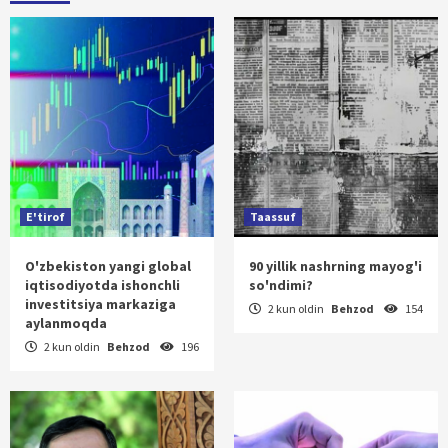
E'tirof
Taassuf
O'zbekiston yangi global
90 yillik nashrning mayog'i
iqtisodiyotda ishonchli
so'ndimi?
investitsiya markaziga
2 kun oldin
Behzod
154
aylanmoqda
2 kun oldin
Behzod
196