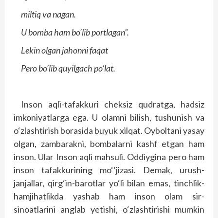
miltiq va nagan.
U bomba ham bo‘lib portlagan”.
Lekin olgan jahonni faqat
Pero bo‘lib quyilgach po‘lat.
Inson aqli-tafakkuri cheksiz qudratga, hadsiz
imkoniyatlarga ega. U olamni bilish, tushunish va
o‘zlashtirish borasida buyuk xilqat. Oyboltani yasay
olgan, zambarakni, bombalarni kashf etgan ham
inson. Ular Inson aqli mahsuli. Oddiygina pero ham
inson tafakkurining mo‘’jizasi. Demak, urush-
janjallar, qirg‘in-barotlar yo‘li bilan emas, tinchlik-
hamjihatlikda yashab ham inson olam sir-
sinoatlarini anglab yetishi, o‘zlashtirishi mumkin