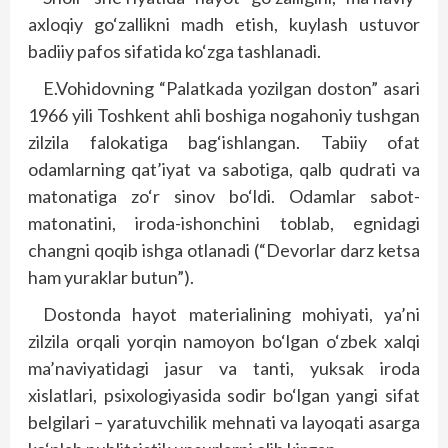
axloqiy go‘zallikni madh etish, kuylash ustuvor
badiiy pafos sifatida ko‘zga tashlanadi.
E.Vohidovning “Palatkada yozilgan doston” asari
1966 yili Toshkent ahli boshiga nogahoniy tushgan
zilzila falokatiga bag‘ishlangan. Tabiiy ofat
odamlarning qat’iyat va sabotiga, qalb qudrati va
matonatiga zo‘r sinov bo‘ldi. Odamlar sabot-
matonatini, iroda-ishonchini toblab, egnidagi
changni qoqib ishga otlanadi (“Devorlar darz ketsa
ham yuraklar butun”).
Dostonda hayot materialining mohiyati, ya’ni
zilzila orqali yorqin namoyon bo‘lgan o‘zbek xalqi
ma’naviyatidagi jasur va tanti, yuksak iroda
xislatlari, psixologiyasida sodir bo‘lgan yangi sifat
belgilari – yaratuvchilik mehnati va layoqati asarga