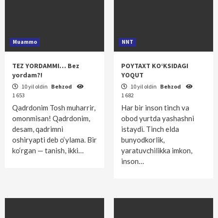
Muammo
NNT
TEZ YORDAMMI… Bez
POYTAXT KO‘KSIDAGI
yordam?!
YOQUT
10 yil oldin
Behzod
10 yil oldin
Behzod
1 653
1 682
Qadrdonim Tosh muharrir,
Har bir inson tinch va
omonmisan! Qadrdonim,
obod yurtda yashashni
desam, qadrimni
istaydi. Tinch elda
oshiryapti deb o‘ylama. Bir
bunyodkorlik,
ko‘rgan — tanish, ikki…
yaratuvchilikka imkon,
inson…