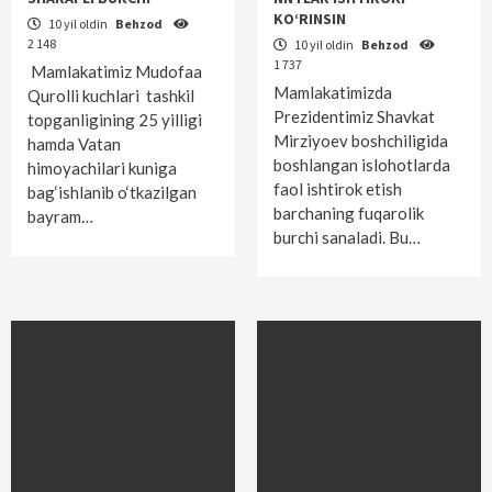
KO‘RINSIN
10 yil oldin
Behzod
2 148
10 yil oldin
Behzod
1 737
Mamlakatimiz Mudofaa
Mamlakatimizda
Qurolli kuchlari tashkil
Prezidentimiz Shavkat
topganligining 25 yilligi
Mirziyoev boshchiligida
hamda Vatan
boshlangan islohotlarda
himoyachilari kuniga
faol ishtirok etish
bag‘ishlanib o‘tkazilgan
barchaning fuqarolik
bayram…
burchi sanaladi. Bu…