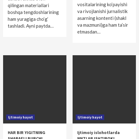
vositalarining ko‘payishi
qilingan materiallari
va rivojlanishi jurnalistik
boshqa tengdoshlarining
asarning kontenti (shakl
ham yuragiga cho‘g‘
va mazmuni)ga ham ta’sir
tashladi. Ayni paytda…
etmasdan…
Ijtimoiy hayot
Ijtimoiy hayot
HAR BIR YIGITNING
Ijtimoiy islohotlarda
SHARAFLI BURCHI
NNTLAR ISHTIROKI