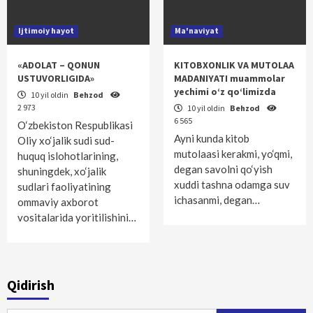
Ijtimoiy hayot
Ma'naviyat
«ADOLAT – QONUN
KITOBXONLIK VA MUTOLAA
USTUVORLIGIDA»
MADANIYATI muammolar
yechimi o‘z qo‘limizda
10 yil oldin
Behzod
2 973
10 yil oldin
Behzod
6 565
O‘zbekiston Respublikasi
Ayni kunda kitob
Oliy xo‘jalik sudi sud-
mutolaasi kerakmi, yo‘qmi,
huquq islohotlarining,
degan savolni qo‘yish
shuningdek, xo‘jalik
xuddi tashna odamga suv
sudlari faoliyatining
ichasanmi, degan…
ommaviy axborot
vositalarida yoritilishini…
Qidirish