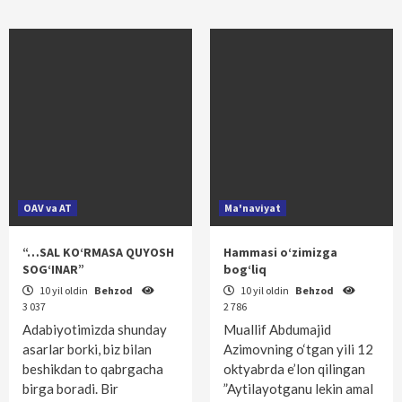
OAV va AT
Ma'naviyat
“…SAL KO‘RMASA QUYOSH
Hammasi o‘zimizga
SOG‘INAR”
bog‘liq
10 yil oldin
Behzod
10 yil oldin
Behzod
3 037
2 786
Adabiyotimizda shunday
Muallif Abdumajid
asarlar borki, biz bilan
Azimovning o‘tgan yili 12
beshikdan to qabrgacha
oktyabrda e’lon qilingan
birga boradi. Bir
”Aytilayotganu lekin amal