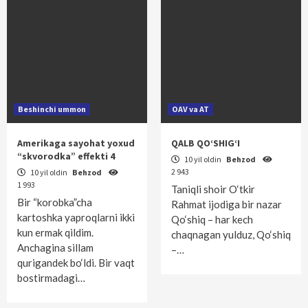
Beshinchi ummon
OAV va AT
Amerikaga sayohat yoxud
QALB QO‘SHIG‘I
“skvorodka” effekti 4
10 yil oldin
Behzod
2 943
10 yil oldin
Behzod
1 993
Taniqli shoir O‘tkir
Bir “korobka”cha
Rahmat ijodiga bir nazar
kartoshka yaproqlarni ikki
Qo‘shiq – har kech
kun ermak qildim.
chaqnagan yulduz, Qo‘shiq
Anchagina sillam
–…
qurigandek bo‘ldi. Bir vaqt
bostirmadagi…