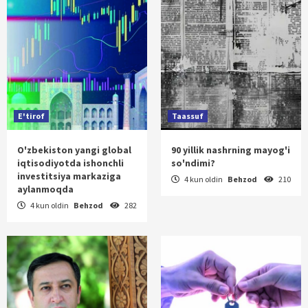
E'tirof
Taassuf
O'zbekiston yangi global
90 yillik nashrning mayog'i
iqtisodiyotda ishonchli
so'ndimi?
investitsiya markaziga
4 kun oldin
Behzod
210
aylanmoqda
4 kun oldin
Behzod
282