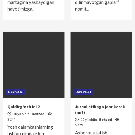
martagina yashaydigan
qilinmayotgan gaplar”
hayotimizga…
nomli…
OAV va AT
OAV va AT
Qaldirg‘och ini 2
Jurnalistikaga janr kerak
(mi?)
10 yil oldin
Behzod
2 244
10 yil oldin
Behzod
5 729
Yosh qalamkashlarning
Axborot uzatish
ushbu ruknda e’lon