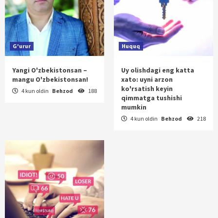
G'urur
Huquq
Yangi O'zbekistonsan –
Uy olishdagi eng katta
mangu O'zbekistonsan!
xato: uyni arzon
ko'rsatish keyin
4 kun oldin
Behzod
188
qimmatga tushishi
mumkin
4 kun oldin
Behzod
218