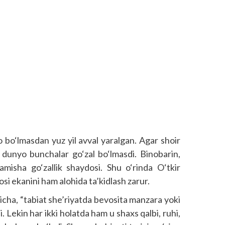
o bo‘lmasdan yuz yil avval yaralgan. Agar shoir
 dunyo bunchalar go‘zal bo‘lmasdi. Binobarin,
hamisha go‘zallik shaydosi. Shu o‘rinda O‘tkir
osi ekanini ham alohida ta’kidlash zarur.
shicha, “tabiat she’riyatda bevosita manzara yoki
i. Lekin har ikki holatda ham u shaxs qalbi, ruhi,