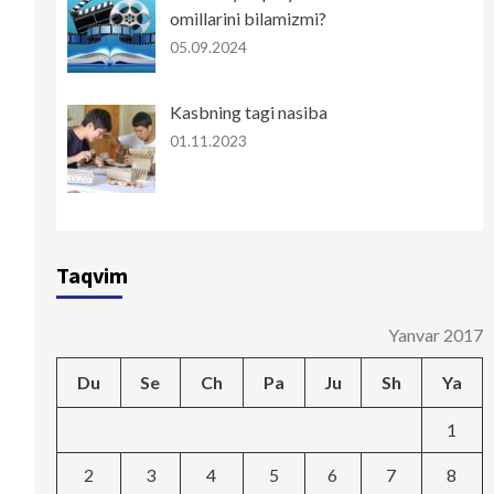
omillarini bilamizmi?
05.09.2024
Kasbning tagi nasiba
01.11.2023
Taqvim
Yanvar 2017
Du
Se
Ch
Pa
Ju
Sh
Ya
1
2
3
4
5
6
7
8