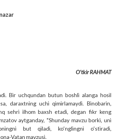
 nazar
O‘tkir RAHMAT
ladi. Bir uchqundan butun boshli alanga hosil
a, daraxtning uchi qimirlamaydi. Binobarin,
shq sehri ilhom baxsh etadi, degan fikr keng
amzatov aytganday, “Shunday mavzu borki, uni
ingni but qiladi, ko‘nglingni o‘stiradi,
, ona-Vatan mavzusi.