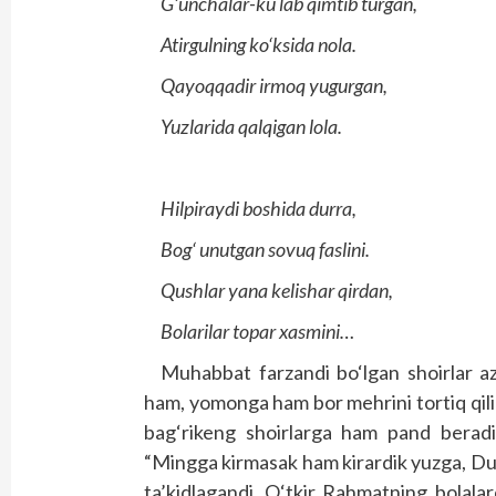
G‘unchalar-ku lab qimtib turgan,
Atirgulning ko‘ksida nola.
Qayoqqadir irmoq yugurgan,
Yuzlarida qalqigan lola.
Hilpiraydi boshida durra,
Bog‘ unutgan sovuq faslini.
Qushlar yana kelishar qirdan,
Bolarilar topar xasmini…
Muhabbat farzandi bo‘lgan shoirlar az
ham, yomonga ham bor mehrini tortiq qili
bag‘rikeng shoirlarga ham pand beradi.
“Mingga kirmasak ham kirardik yuzga, Dun
ta’kidlagandi. O‘tkir Rahmatning bolalar