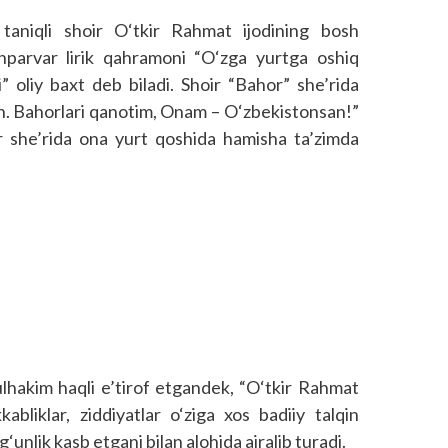
aniqli shoir O‘tkir Rahmat ijodining bosh
tanparvar lirik qahramoni “O‘zga yurtga oshiq
i” oliy baxt deb biladi. Shoir “Bahor” she’rida
an. Bahorlari qanotim, Onam – O‘zbekistonsan!”
r she’rida ona yurt qoshida hamisha ta’zimda
lhakim haqli e’tirof etgandek, “O‘tkir Rahmat
abliklar, ziddiyatlar o‘ziga xos badiiy talqin
‘unlik kasb etgani bilan alohida ajralib turadi.