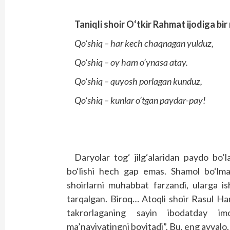
Taniqli shoir O‘tkir Rahmat ijodiga bir
Qo‘shiq – har kech chaqnagan yulduz,
Qo‘shiq – oy ham o‘ynasa atay.
Qo‘shiq – quyosh porlagan kunduz,
Qo‘shiq – kunlar o‘tgan paydar-pay!
Daryolar tog‘ jilg‘alaridan paydo bo‘
bo‘lishi hech gap emas. Shamol bo‘lmas
shoirlarni muhabbat farzandi, ularga i
tarqalgan. Biroq… Atoqli shoir Rasul H
takrorlaganing sayin ibodatday imon
ma’naviyatingni boyitadi”. Bu, eng avvalo