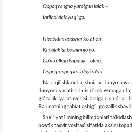
Oppoq rangda yaratgan falak –
Intiladi dalayu qirga.
Hisobidan adashar ko‘z ham,
Kapalaklar bosqini go‘yo.
Go‘yo ulkan kapalak – olam,
Oppoq-oppoq ko‘kdagi ro‘yo.
Naql qilishlaricha, shoirlar dunyo payd
dunyoni yaratishda ishtirok etmaganda,
go‘zallik yaratuvchisi bo‘lgan shoirlar 
Rahmatning tabiat oshig‘i, go‘zallik shayd
She’riyat ilmining bilimdonlari ta’kidla
poetik tasvir vositasi sifatida aksini topad