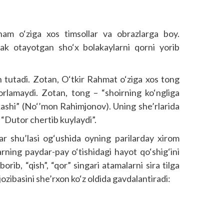
ham o‘ziga xos timsollar va obrazlarga boy.
ak otayotgan sho‘x bolakaylarni qorni yorib
in tutadi. Zotan, O‘tkir Rahmat o‘ziga xos tong
horlamaydi. Zotan, tong – “shoirning ko‘ngliga
dkashi” (No‘’mon Rahimjonov). Uning she’rlarida
i “Dutor chertib kuylaydi”.
r shu’lasi og‘ushida oyning parilarday xirom
rning paydar-pay o‘tishidagi hayot qo‘shig‘ini
orib, “qish”, “qor” singari atamalarni sira tilga
zibasini she’rxon ko‘z oldida gavdalantiradi: