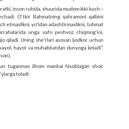
ratki, inson ruhida, shuurida mudom ikki kuch –
echadi. O‘tkir Rahmatning qahramoni qalbini
 etmaslikni, yo‘ldan adashtirmaslikni, tuhmat
orrahalarida unga vafo peshvoz chiqmog‘ini,
ijo qiladi. Uning she’rlari asosan ijodkor uchun
 xayol, hayot va muhabbatdan dunyoga keladi”.
-son).
hun tuganmas ilhom manbai hisoblagan shoir
‘ylarga toladi: