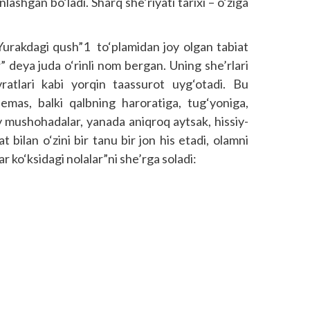
lashgan bo‘ladi. Sharq she’riyati tarixi – o‘ziga
Yurakdagi qush”1 to‘plamidan joy olgan tabiat
” deya juda o‘rinli nom bergan. Uning she’rlari
atlari kabi yorqin taassurot uyg‘otadi. Bu
 emas, balki qalbning haroratiga, tug‘yoniga,
fiy mushohadalar, yanada aniqroq aytsak, hissiy-
t bilan o‘zini bir tanu bir jon his etadi, olamni
ar ko‘ksidagi nolalar”ni she’rga soladi: