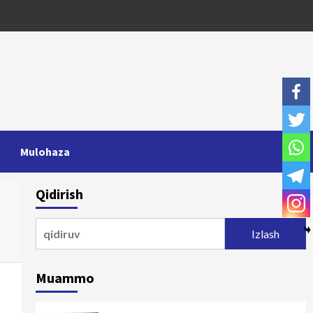
Mulohaza
Qidirish
Qidirshish:
Muammo