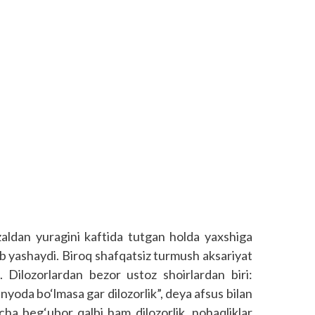
aldan yuragini kaftida tutgan holda yaxshiga
b yashaydi. Biroq shafqatsiz turmush aksariyat
 Dilozorlardan bezor ustoz shoirlardan biri:
yoda bo‘lmasa gar dilozorlik”, deya afsus bilan
cha beg‘ubor qalbi ham dilozorlik, nohaqliklar