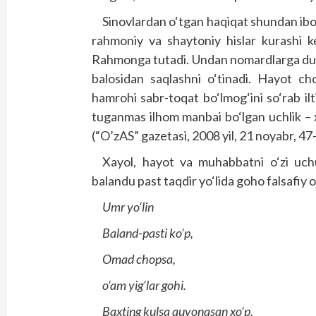
Sinovlardan o‘tgan haqiqat shundan ibo
rahmoniy va shaytoniy hislar kurashi k
Rahmonga tutadi. Undan nomardlarga duch
balosidan saqlashni o‘tinadi. Hayot ch
hamrohi sabr-toqat bo‘lmog‘ini so‘rab ilt
tuganmas ilhom manbai bo‘lgan uchlik –
(“O’zAS” gazetasi, 2008 yil, 21 noyabr, 47
Xayol, hayot va muhabbatni o‘zi uc
balandu past taqdir yo‘lida goho falsafiy o
Umr yo‘lin
Baland-pasti ko‘p,
Omad chopsa,
o‘am yig‘lar gohi.
Baxting kulsa quvonasan xo‘p,