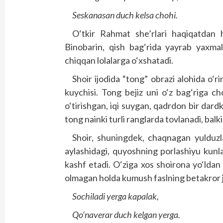
Seskanasan duch kelsa chohi.
O‘tkir Rahmat she’rlari haqiqatdan 
Binobarin, qish bag‘rida yayrab yaxmal
chiqqan lolalarga o‘xshatadi.
Shoir ijodida “tong” obrazi alohida o‘r
kuychisi. Tong bejiz uni o‘z bag‘riga c
o‘tirishgan, iqi suygan, qadrdon bir dar
tong nainki turli ranglarda tovlanadi, balk
Shoir, shuningdek, chaqnagan yulduzla
aylashidagi, quyoshning porlashiyu kunla
kashf etadi. O‘ziga xos shoirona yo‘ldan b
olmagan holda kumush faslning betakror jo
Sochiladi yerga kapalak,
Qo‘naverar duch kelgan yerga.