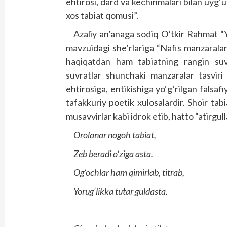
ehtirosi, dard va kechinmalari bilan uyg‘un
xos tabiat qomusi”.
Azaliy an’anaga sodiq O‘tkir Rahmat “
mavzuidagi she’rlariga “Nafis manzaralar
haqiqatdan ham tabiatning rangin suvr
suvratlar shunchaki manzaralar tasviri
ehtirosiga, entikishiga yo‘g‘rilgan falsa
tafakkuriy poetik xulosalardir. Shoir tabia
musavvirlar kabi idrok etib, hatto “atirgull
Orolanar nogoh tabiat,
Zeb beradi o‘ziga asta.
Og‘ochlar ham qimirlab, titrab,
Yorug‘likka tutar guldasta.