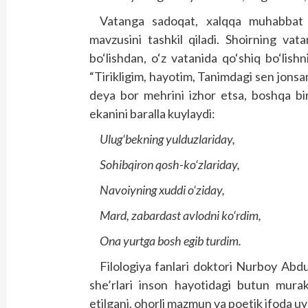
Vatanga sadoqat, xalqqa muhabbat t
mavzusini tashkil qiladi. Shoirning va
bo‘lishdan, o‘z vatanida qo‘shiq bo‘lishn
“Tirikligim, hayotim, Tanimdagi sen jons
deya bor mehrini izhor etsa, boshqa bi
ekanini baralla kuylaydi:
Ulug‘bekning yulduzlariday,
Sohibqiron qosh-ko‘zlariday,
Navoiyning xuddi o‘ziday,
Mard, zabardast avlodni ko‘rdim,
Ona yurtga bosh egib turdim.
Filologiya fanlari doktori Nurboy Abdu
she’rlari inson hayotidagi butun murakk
etilgani, ohorli mazmun va poetik ifoda uyg