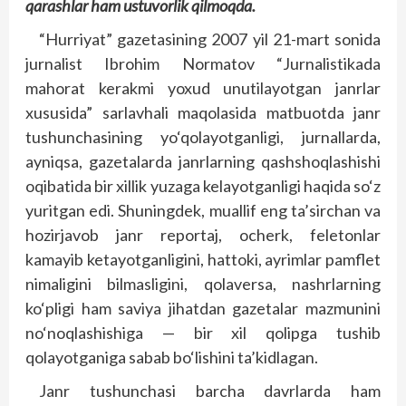
qarashlar ham ustuvorlik qilmoqda.
“Hurriyat” gazetasining 2007 yil 21-mart sonida
jurnalist Ibrohim Normatov “Jurnalistikada
mahorat kerakmi yoxud unutilayotgan janrlar
xususida” sarlavhali maqolasida matbuotda janr
tushunchasining yo‘qolayotganligi, jurnallarda,
ayniqsa, gazetalarda janrlarning qashshoqlashishi
oqibatida bir xillik yuzaga kelayotganligi haqida so‘z
yuritgan edi. Shuningdek, muallif eng ta’sirchan va
hozirjavob janr reportaj, ocherk, feletonlar
kamayib ketayotganligini, hattoki, ayrimlar pamflet
nimaligini bilmasligini, qolaversa, nashrlarning
ko‘pligi ham saviya jihatdan gazetalar mazmunini
no‘noqlashishiga — bir xil qolipga tushib
qolayotganiga sabab bo‘lishini ta’kidlagan.
Janr tushunchasi barcha davrlarda ham