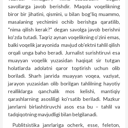
savollarga javob berishdir. Maqola voqelikning
biror bir jihatini, qismini, u bilan bog‘liq muammo,
masalaning yechimini ochib berishga qaratilib,
“nima qilish kerak?” degan savolga javob berishni
ko‘zda tutadi. Taqriz aynan voqelikning o‘zini emas,
balki voqelik jarayonida mavjud ob’ektni tahlil qilish
orqali unga baho beradi. Jurnalist surishtiruvi esa
muayyan voqelik yuzasidan haqiqat sir tutgan
holatlarda adolatni qaror toptirish uchun olib
boriladi. Sharh janrida muayyan voqea, vaziyat,
jarayon yuzasidan olib borilgan tahlilning hayotiy
realliklarga qanchalik mos kelishi, mantiqiy
qarashlarning asosliligi ko‘rsatib beriladi. Mazkur
janrlarni birlashtiruvchi asos esa bu – tahlil va
tadqiqotning mavjudligi bilan belgilanadi.
Publitsistika janrlariga ocherk, esse, feleton,