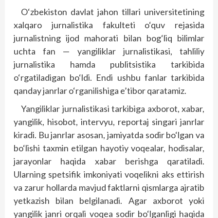
O‘zbekiston davlat jahon tillari universitetining
xalqaro jurnalistika fakulteti o‘quv rejasida
jurnalistning ijod mahorati bilan bog‘liq bilimlar
uchta fan — yangiliklar jurnalistikasi, tahliliy
jurnalistika hamda publitsistika tarkibida
o‘rgatiladigan bo‘ldi. Endi ushbu fanlar tarkibida
qanday janrlar o‘rganilishiga e’tibor qaratamiz.
Yangiliklar jurnalistikasi tarkibiga axborot, xabar,
yangilik, hisobot, intervyu, reportaj singari janrlar
kiradi. Bu janrlar asosan, jamiyatda sodir bo‘lgan va
bo‘lishi taxmin etilgan hayotiy voqealar, hodisalar,
jarayonlar haqida xabar berishga qaratiladi.
Ularning spetsifik imkoniyati voqelikni aks ettirish
va zarur hollarda mavjud faktlarni qismlarga ajratib
yetkazish bilan belgilanadi. Agar axborot yoki
yangilik janri orqali voqea sodir bo‘lganligi haqida