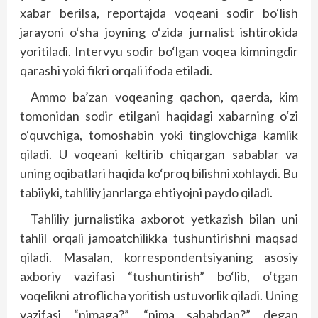
xabar berilsa, reportajda voqeani sodir bo‘lish
jarayoni o‘sha joyning o‘zida jurnalist ishtirokida
yoritiladi. Intervyu sodir bo‘lgan voqea kimningdir
qarashi yoki fikri orqali ifoda etiladi.
Ammo ba’zan voqeaning qachon, qaerda, kim
tomonidan sodir etilgani haqidagi xabarning o‘zi
o‘quvchiga, tomoshabin yoki tinglovchiga kamlik
qiladi. U voqeani keltirib chiqargan sabablar va
uning oqibatlari haqida ko‘proq bilishni xohlaydi. Bu
tabiiyki, tahliliy janrlarga ehtiyojni paydo qiladi.
Tahliliy jurnalistika axborot yetkazish bilan uni
tahlil orqali jamoatchilikka tushuntirishni maqsad
qiladi. Masalan, korrespondentsiyaning asosiy
axboriy vazifasi “tushuntirish” bo‘lib, o‘tgan
voqelikni atroflicha yoritish ustuvorlik qiladi. Uning
vazifasi “nimaga?”, “nima sababdan?” degan