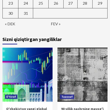
23
24
25
26
27
28
29
30
31
« DEK
FEV »
Sizni qiziqtirgan yangiliklar
E'tirof
Taassuf
O'zbekiston yangi global
90 yillik nashrning mayog'i