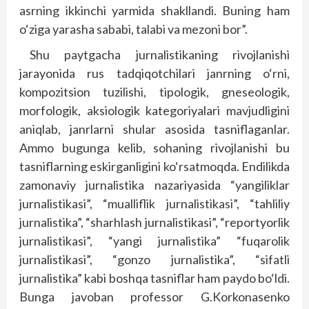
asrning ikkinchi yarmida shakllandi. Buning ham
o‘ziga yarasha sababi, talabi va mezoni bor”.
Shu paytgacha jurnalistikaning rivojlanishi
jarayonida rus tadqiqotchilari janrning o‘rni,
kompozitsion tuzilishi, tipologik, gneseologik,
morfologik, aksiologik kategoriyalari mavjudligini
aniqlab, janrlarni shular asosida tasniflaganlar.
Ammo bugunga kelib, sohaning rivojlanishi bu
tasniflarning eskirganligini ko‘rsatmoqda. Endilikda
zamonaviy jurnalistika nazariyasida “yangiliklar
jurnalistikasi”, “mualliflik jurnalistikasi”, “tahliliy
jurnalistika”, “sharhlash jurnalistikasi”, “reportyorlik
jurnalistikasi”, “yangi jurnalistika” “fuqarolik
jurnalistikasi”, “gonzo jurnalistika”, “sifatli
jurnalistika” kabi boshqa tasniflar ham paydo bo‘ldi.
Bunga javoban professor G.Korkonasenko