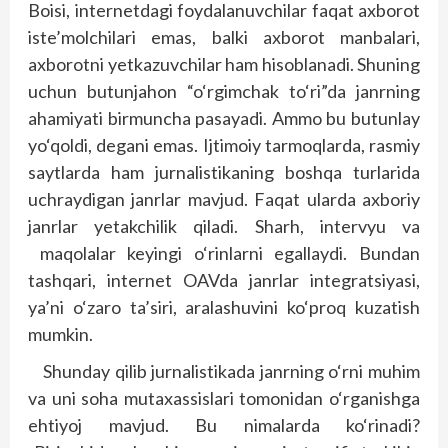
Boisi, internetdagi foydalanuvchilar faqat axborot
iste’molchilari emas, balki axborot manbalari,
axborotni yetkazuvchilar ham hisoblanadi. Shuning
uchun butunjahon “o‘rgimchak to‘ri”da janrning
ahamiyati birmuncha pasayadi. Ammo bu butunlay
yo‘qoldi, degani emas. Ijtimoiy tarmoqlarda, rasmiy
saytlarda ham jurnalistikaning boshqa turlarida
uchraydigan janrlar mavjud. Faqat ularda axboriy
janrlar yetakchilik qiladi. Sharh, intervyu va
maqolalar keyingi o‘rinlarni egallaydi. Bundan
tashqari, internet OAVda janrlar integratsiyasi,
ya’ni o‘zaro ta’siri, aralashuvini ko‘proq kuzatish
mumkin.
Shunday qilib jurnalistikada janrning o‘rni muhim
va uni soha mutaxassislari tomonidan o‘rganishga
ehtiyoj mavjud. Bu nimalarda ko‘rinadi?