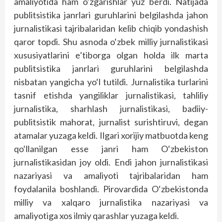
amaliyotida ham o‘zgarishlar yuz berdi. Natijada
publitsistika janrlari guruhlarini belgilashda jahon
jurnalistikasi tajribalaridan kelib chiqib yondashish
qaror topdi. Shu asnoda o‘zbek milliy jurnalistikasi
xususiyatlarini e’tiborga olgan holda ilk marta
publitsistika janrlari guruhlarini belgilashda
nisbatan yangicha yo‘l tutildi. Jurnalistika turlarini
tasnif etishda yangiliklar jurnalistikasi, tahliliy
jurnalistika, sharhlash jurnalistikasi, badiiy-
publitsistik mahorat, jurnalist surishtiruvi, degan
atamalar yuzaga keldi. Ilgari xorijiy matbuotda keng
qo‘llanilgan esse janri ham O‘zbekiston
jurnalistikasidan joy oldi. Endi jahon jurnalistikasi
nazariyasi va amaliyoti tajribalaridan ham
foydalanila boshlandi. Pirovardida O‘zbekistonda
milliy va xalqaro jurnalistika nazariyasi va
amaliyotiga xos ilmiy qarashlar yuzaga keldi.