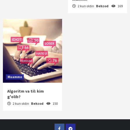
2 kun oldin
Behzod
169
Muammo
Algoritm va til: kim
g'olib?
2 kun oldin
Behzod
150
Facebook
Telegram