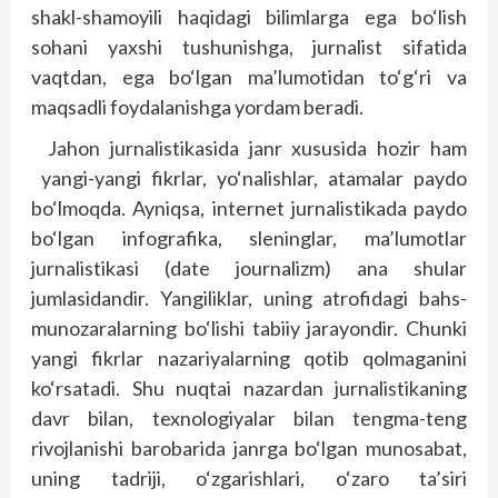
shakl-shamoyili haqidagi bilimlarga ega bo‘lish
sohani yaxshi tushunishga, jurnalist sifatida
vaqtdan, ega bo‘lgan ma’lumotidan to‘g‘ri va
maqsadli foydalanishga yordam beradi.
Jahon jurnalistikasida janr xususida hozir ham
yangi-yangi fikrlar, yo‘nalishlar, atamalar paydo
bo‘lmoqda. Ayniqsa, internet jurnalistikada paydo
bo‘lgan infografika, sleninglar, ma’lumotlar
jurnalistikasi (date journalizm) ana shular
jumlasidandir. Yangiliklar, uning atrofidagi bahs-
munozaralarning bo‘lishi tabiiy jarayondir. Chunki
yangi fikrlar nazariyalarning qotib qolmaganini
ko‘rsatadi. Shu nuqtai nazardan jurnalistikaning
davr bilan, texnologiyalar bilan tengma-teng
rivojlanishi barobarida janrga bo‘lgan munosabat,
uning tadriji, o‘zgarishlari, o‘zaro ta’siri