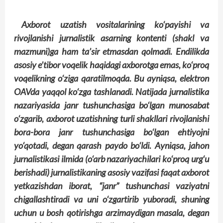
Axborot uzatish vositalarining ko‘payishi va
rivojlanishi jurnalistik asarning kontenti (shakl va
mazmuni)ga ham ta’sir etmasdan qolmadi. Endilikda
asosiy e’tibor voqelik haqidagi axborotga emas, ko‘proq
voqelikning o‘ziga qaratilmoqda. Bu ayniqsa, elektron
OAVda yaqqol ko‘zga tashlanadi. Natijada jurnalistika
nazariyasida janr tushunchasiga bo‘lgan munosabat
o‘zgarib, axborot uzatishning turli shakllari rivojlanishi
bora-bora janr tushunchasiga bo‘lgan ehtiyojni
yo‘qotadi, degan qarash paydo bo‘ldi. Ayniqsa, jahon
jurnalistikasi ilmida (o‘arb nazariyachilari ko‘proq urg‘u
berishadi) jurnalistikaning asosiy vazifasi faqat axborot
yetkazishdan iborat, “janr” tushunchasi vaziyatni
chigallashtiradi va uni o‘zgartirib yuboradi, shuning
uchun u bosh qotirishga arzimaydigan masala, degan