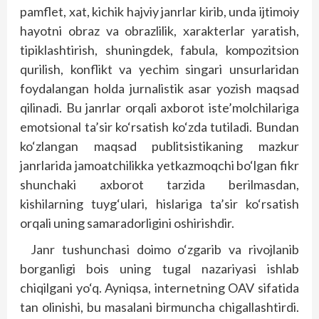
pamflet, xat, kichik hajviy janrlar kirib, unda ijtimoiy
hayotni obraz va obrazlilik, xarakterlar yaratish,
tipiklashtirish, shuningdek, fabula, kompozitsion
qurilish, konflikt va yechim singari unsurlaridan
foydalangan holda jurnalistik asar yozish maqsad
qilinadi. Bu janrlar orqali axborot iste’molchilariga
emotsional ta’sir ko‘rsatish ko‘zda tutiladi. Bundan
ko‘zlangan maqsad publitsistikaning mazkur
janrlarida jamoatchilikka yetkazmoqchi bo‘lgan fikr
shunchaki axborot tarzida berilmasdan,
kishilarning tuyg‘ulari, hislariga ta’sir ko‘rsatish
orqali uning samaradorligini oshirishdir.
Janr tushunchasi doimo o‘zgarib va rivojlanib
borganligi bois uning tugal nazariyasi ishlab
chiqilgani yo‘q. Ayniqsa, internetning OAV sifatida
tan olinishi, bu masalani birmuncha chigallashtirdi.