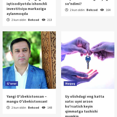
iqtisodiyotda ishonchli
so'ndimi?
investitsiya markaziga
2 kun oldin
Behzod
164
aylanmoqda
2 kun oldin
Behzod
213
G'urur
Huquq
Yangi O'zbekistonsan –
Uy olishdagi eng katta
mangu O'zbekistonsan!
xato: uyni arzon
ko'rsatish keyin
2 kun oldin
Behzod
148
qimmatga tushishi
mumkin