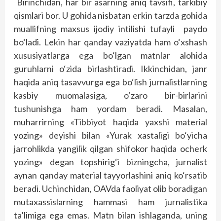
Birinchidan, har bir asarning aniq tavsifi, tarkibiy
qismlari bor. U gohida nisbatan erkin tarzda gohida
muallifning maxsus ijodiy intilishi tufayli paydo
bo‘ladi. Lekin har qanday vaziyatda ham o‘xshash
xususiyatlarga ega bo‘lgan matnlar alohida
guruhlarni o‘zida birlashtiradi. Ikkinchidan, janr
haqida aniq tasavvurga ega bo‘lish jurnalistlarning
kasbiy muomalasiga, o‘zaro bir-birlarini
tushunishga ham yordam beradi. Masalan,
muharrirning «Tibbiyot haqida yaxshi material
yozing» deyishi bilan «Yurak xastaligi bo‘yicha
jarrohlikda yangilik qilgan shifokor haqida ocherk
yozing» degan topshirig‘i bizningcha, jurnalist
aynan qanday material tayyorlashini aniq ko‘rsatib
beradi. Uchinchidan, OAVda faoliyat olib boradigan
mutaxassislarning hammasi ham jurnalistika
ta’limiga ega emas. Matn bilan ishlaganda, uning