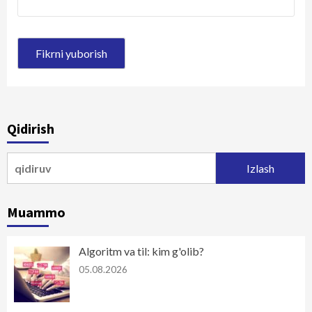
Qidirish
Qidirshish:
Muammo
Algoritm va til: kim g'olib?
05.08.2026