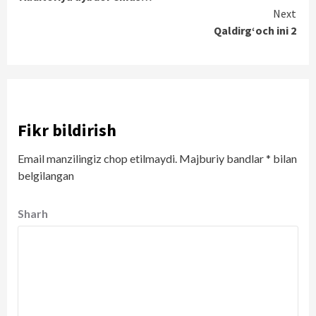
Reading
Next
Qaldirg‘och ini 2
Fikr bildirish
Email manzilingiz chop etilmaydi.
Majburiy bandlar
*
bilan
belgilangan
Sharh