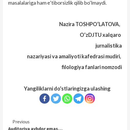
masalalariga ham e’tiborsizlik qilib bo‘lmaydi.
Nazira TOSHPO‘LATOVA,
O‘zDJTU xalqaro
jurnalistika
nazariyasi va amaliyoti kafedrasi mudiri,
filologiya fanlari nomzodi
Yangiliklarni do'stlaringizga ulashing
Continue
Previous
Auditoriya aybdor emas…