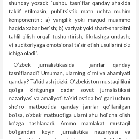
shunday yozadi: “ushbu tasniflar qanday shaklda
taklif etilmasin, publitsistik matn uchta muhim
komponentni: a) yangilik yoki mavjud muammo
haqida xabar berish; b) vaziyat yoki shart-sharoitni
tahlil qilish orqali tushuntirish, fikrlashga undash;
v) auditoriyaga emotsional ta’sir etish usullarini o‘z
ichiga oladi”.
O‘zbek jurnalistikasida janrlar qanday
tasniflanadi? Umuman, ularning o‘rni va ahamiyati
qanday? Ta’kidlash joizki, O‘zbekiston mustaqillikni
qo‘lga kiritgunga qadar sovet jurnalistikasi
nazariyasi va amaliyoti ta’siri ostida bo‘lgani uchun
sho‘ro matbuotida qanday janrlar qo‘llanilgan
bo‘lsa, o‘zbek matbuotiga ularni shu holicha olish
ko‘zga tashlanadi. Ammo mamlakat mustaqil
bo‘lgandan keyin jurnalistika nazariyasi va