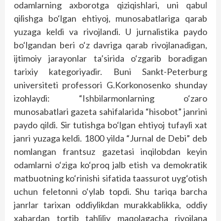
odamlarning axborotga qiziqishlari, uni qabul
qilishga bo‘lgan ehtiyoj, munosabatlariga qarab
yuzaga keldi va rivojlandi. U jurnalistika paydo
bo‘lgandan beri o‘z davriga qarab rivojlanadigan,
ijtimoiy jarayonlar ta’sirida o‘zgarib boradigan
tarixiy kategoriyadir. Buni Sankt-Peterburg
universiteti professori G.Korkonosenko shunday
izohlaydi: “Ishbilarmonlarning o‘zaro
munosabatlari gazeta sahifalarida “hisobot” janrini
paydo qildi. Sir tutishga bo‘lgan ehtiyoj tufayli xat
janri yuzaga keldi. 1800 yilda “Jurnal de Debi” deb
nomlangan frantsuz gazetasi inqilobdan keyin
odamlarni o‘ziga ko‘proq jalb etish va demokratik
matbuotning ko‘rinishi sifatida taassurot uyg‘otish
uchun feletonni o‘ylab topdi. Shu tariqa barcha
janrlar tarixan oddiylikdan murakkablikka, oddiy
xabardan tortib tahliliy maqolagacha rivojlana