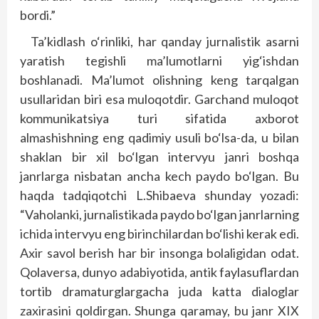
bordi.”
Ta’kidlash o‘rinliki, har qanday jurnalistik asarni
yaratish tegishli ma’lumotlarni yig‘ishdan
boshlanadi. Ma’lumot olishning keng tarqalgan
usullaridan biri esa muloqotdir. Garchand muloqot
kommunikatsiya turi sifatida axborot
almashishning eng qadimiy usuli bo‘lsa-da, u bilan
shaklan bir xil bo‘lgan intervyu janri boshqa
janrlarga nisbatan ancha kech paydo bo‘lgan. Bu
haqda tadqiqotchi L.Shibaeva shunday yozadi:
“Vaholanki, jurnalistikada paydo bo‘lgan janrlarning
ichida intervyu eng birinchilardan bo‘lishi kerak edi.
Axir savol berish har bir insonga bolaligidan odat.
Qolaversa, dunyo adabiyotida, antik faylasuflardan
tortib dramaturglargacha juda katta dialoglar
zaxirasini qoldirgan. Shunga qaramay, bu janr XIX