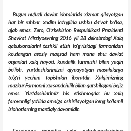
Bugun nufuzli davlat idoralarida xizmat qilayotgan
har bir rahbar, xodim ko‘nglida ushbu da’vat bo‘lsa,
ajab emas. Zero, O‘zbekiston Respublikasi Prezidenti
Shavkat Mirziyoevning 2016 yil 28 dekabrdagi Xalq
qabulxonalarini tashkil etish to‘g‘risidagi farmonidan
ko‘zlangan asosiy maqsad ham mana shu: davlat
organlari xalq hayoti, kundalik turmushi bilan yaqin
bo‘lish, yurtdoshlarimizni qiynayotgan masalalarga
to‘g‘ri yechim topishdan iboratdir. Xalqimizning
mazkur Farmonni xursandchilik bilan qarshilagani bejiz
emas. Yurtdoshlarimiz his etishmoqda: bu xalq
farovonligi yo‘lida amalga oshirilayotgan keng ko‘lamli
islohotlarning mantiqiy davomidir.
Farmonga muvofiq xalq qabulxonalarining