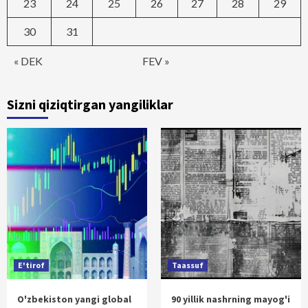
23
24
25
26
27
28
29
30
31
« DEK
FEV »
Sizni qiziqtirgan yangiliklar
E'tirof
Taassuf
O'zbekiston yangi global
90 yillik nashrning mayog'i