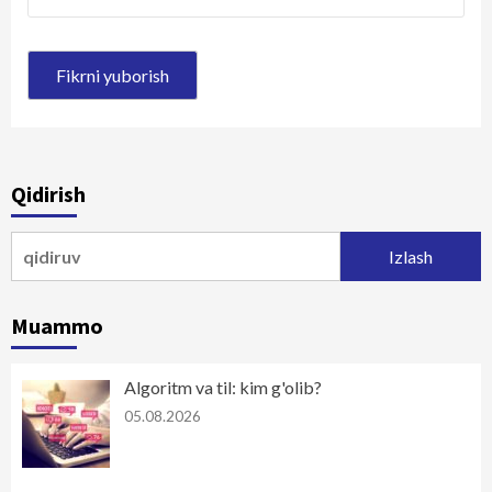
Qidirish
Qidirshish:
Muammo
Algoritm va til: kim g'olib?
05.08.2026