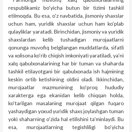
respublikamiz bo‘yicha butun bir tizimi tashkil
etilmoqda. Bu esa, o‘z navbatida, jismoniy shaxslar
uchun ham, yuridik shaxslar uchun ham ko‘plab
qulayliklar yaratadi. Birinchidan, jismoniy va yuridik
shaxslardan kelib tushadigan murojaatlarni
qonunga muvofiq belgilangan muddatlarda, sifatli
va xolisona ko‘rib chiqish imkoniyati yaratiladi, ya’ni
xalq qabulxonalarining har bir tuman va shaharda
tashkil etilayotgani bir qabulxonada ish hajmining
keskin ortib ketishining oldini oladi. Ikkinchidan,
murojaatlar mazmunining ko‘proq hududiy
xarakterga ega ekanidan kelib chiqqan holda,
ko‘tarilgan masalaning murojaat qilgan fuqaro
yashaydigan yoxud yuridik shaxs joylashgan tuman
yoki shaharning o‘zida hal etilishini ta’minlaydi. Bu
esa, murojaatlarning tegishliligi bo‘yicha