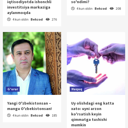
iqtisodiyotda ishonchli
so'ndimi?
investitsiya markaziga
4 kun oldin
Behzod
208
aylanmoqda
4 kun oldin
Behzod
276
G'urur
Huquq
Yangi O'zbekistonsan –
Uy olishdagi eng katta
mangu O'zbekistonsan!
xato: uyni arzon
ko'rsatish keyin
4 kun oldin
Behzod
185
qimmatga tushishi
mumkin