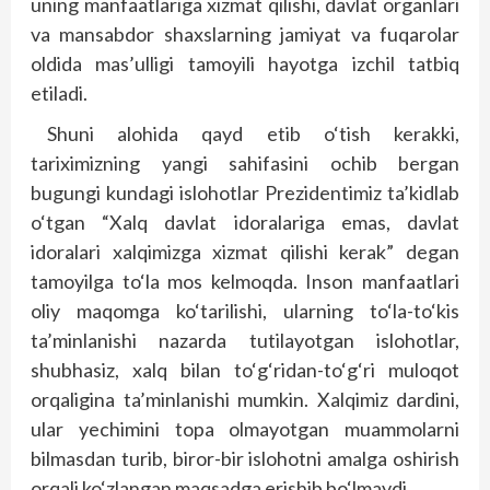
uning manfaatlariga xizmat qilishi, davlat organlari
va mansabdor shaxslarning jamiyat va fuqarolar
oldida mas’ulligi tamoyili hayotga izchil tatbiq
etiladi.
Shuni alohida qayd etib o‘tish kerakki,
tariximizning yangi sahifasini ochib bergan
bugungi kundagi islohotlar Prezidentimiz ta’kidlab
o‘tgan “Xalq davlat idoralariga emas, davlat
idoralari xalqimizga xizmat qilishi kerak” degan
tamoyilga to‘la mos kelmoqda. Inson manfaatlari
oliy maqomga ko‘tarilishi, ularning to‘la-to‘kis
ta’minlanishi nazarda tutilayotgan islohotlar,
shubhasiz, xalq bilan to‘g‘ridan-to‘g‘ri muloqot
orqaligina ta’minlanishi mumkin. Xalqimiz dardini,
ular yechimini topa olmayotgan muammolarni
bilmasdan turib, biror-bir islohotni amalga oshirish
orqali ko‘zlangan maqsadga erishib bo‘lmaydi.