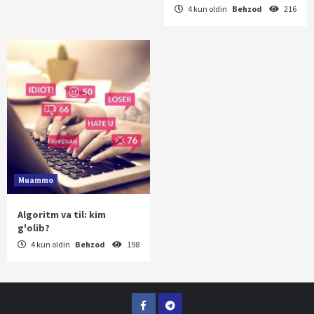
4 kun oldin
Behzod
216
Muammo
Algoritm va til: kim
g'olib?
4 kun oldin
Behzod
198
Facebook
Telegram