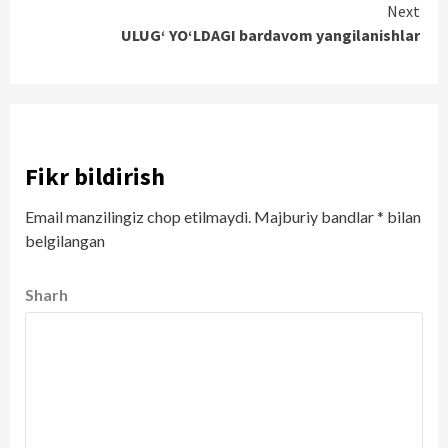
Next
ULUG‘ YO‘LDAGI bardavom yangilanishlar
Fikr bildirish
Email manzilingiz chop etilmaydi.
Majburiy bandlar
*
bilan
belgilangan
Sharh