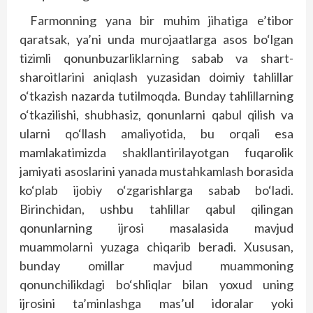
Farmonning yana bir muhim jihatiga e’tibor
qaratsak, ya’ni unda murojaatlarga asos bo‘lgan
tizimli qonunbuzarliklarning sabab va shart-
sharoitlarini aniqlash yuzasidan doimiy tahlillar
o‘tkazish nazarda tutilmoqda. Bunday tahlillarning
o‘tkazilishi, shubhasiz, qonunlarni qabul qilish va
ularni qo‘llash amaliyotida, bu orqali esa
mamlakatimizda shakllantirilayotgan fuqarolik
jamiyati asoslarini yanada mustahkamlash borasida
ko‘plab ijobiy o‘zgarishlarga sabab bo‘ladi.
Birinchidan, ushbu tahlillar qabul qilingan
qonunlarning ijrosi masalasida mavjud
muammolarni yuzaga chiqarib beradi. Xususan,
bunday omillar mavjud muammoning
qonunchilikdagi bo‘shliqlar bilan yoxud uning
ijrosini ta’minlashga mas’ul idoralar yoki