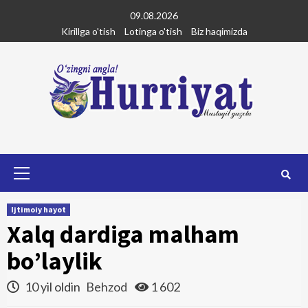
Skip
09.08.2026
to
Kirillga o'tish
Lotinga o'tish
Biz haqimizda
content
Primary
Menu
Ijtimoiy hayot
Xalq dardiga malham
bo’laylik
10 yil oldin
Behzod
1 602