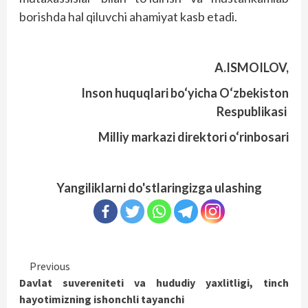
borishda hal qiluvchi ahamiyat kasb etadi.
A.ISMOILOV,
Inson huquqlari bo‘yicha O‘zbekiston
Respublikasi
Milliy markazi direktori o‘rinbosari
Yangiliklarni do'stlaringizga ulashing
Continue
Previous
Davlat suvereniteti va hududiy yaxlitligi, tinch
Reading
hayotimizning ishonchli tayanchi