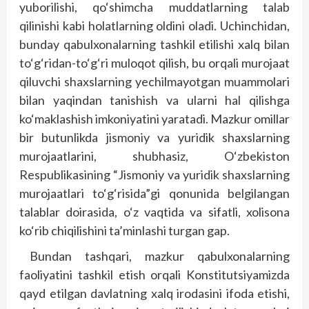
yuborilishi, qo‘shimcha muddatlarning talab
qilinishi kabi holatlarning oldini oladi. Uchinchidan,
bunday qabulxonalarning tashkil etilishi xalq bilan
to‘g‘ridan-to‘g‘ri muloqot qilish, bu orqali murojaat
qiluvchi shaxslarning yechilmayotgan muammolari
bilan yaqindan tanishish va ularni hal qilishga
ko‘maklashish imkoniyatini yaratadi. Mazkur omillar
bir butunlikda jismoniy va yuridik shaxslarning
murojaatlarini, shubhasiz, O‘zbekiston
Respublikasining “Jismoniy va yuridik shaxslarning
murojaatlari to‘g‘risida”gi qonunida belgilangan
talablar doirasida, o‘z vaqtida va sifatli, xolisona
ko‘rib chiqilishini ta’minlashi turgan gap.
Bundan tashqari, mazkur qabulxonalarning
faoliyatini tashkil etish orqali Konstitutsiyamizda
qayd etilgan davlatning xalq irodasini ifoda etishi,