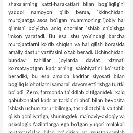
shaxslarning xatti-harakatlari bilan bog‘liqligini
yaqqol namoyon qilib bersa, ikkinchidan,
murojaatga asos bo‘lgan muammoning ijobiy hal
qilinishi bo‘yicha aniq choralar ishlab chiqishga
imkon yaratadi. Bu esa, shu yo‘sindagi barcha
murojaatlarni ko‘rib chiqish va hal qilish borasida
amaliy dastur vazifasini o‘tab beradi. Uchinchidan,
bunday tahlillar joylarda davlat xizmati
ko‘rsatayotgan kadrlarning salohiyatini ko‘rsatib
beradiki, bu esa amalda kadrlar siyosati bilan
bog‘liq islohotlarni samarali davom ettirishga turtki
bo‘ladi. Zero, farmonda ta’kidlab o‘tilganidek, xalq
qabulxonalari kadrlar tarkibini aholi bilan bevosita
ishlash uchun zarur bilimga, tashkilotchilik va tahlil
qilish qobiliyatiga, shuningdek, ma’naviy-axloqiy va
psixologik fazilatlarga ega bo‘lgan yuqori malakali
mutaxassislar bilan to‘ldirish va mustahkamlab