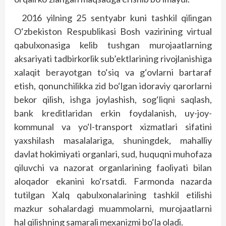
2016 yilning 25 sentyabr kuni tashkil qilingan
O‘zbekiston Respublikasi Bosh vazirining virtual
qabulxonasiga kelib tushgan murojaatlarning
aksariyati tadbirkorlik sub’ektlarining rivojlanishiga
xalaqit berayotgan to‘siq va g‘ovlarni bartaraf
etish, qonunchilikka zid bo‘lgan idoraviy qarorlarni
bekor qilish, ishga joylashish, sog‘liqni saqlash,
bank kreditlaridan erkin foydalanish, uy-joy-
kommunal va yo‘l-transport xizmatlari sifatini
yaxshilash masalalariga, shuningdek, mahalliy
davlat hokimiyati organlari, sud, huquqni muhofaza
qiluvchi va nazorat organlarining faoliyati bilan
aloqador ekanini ko‘rsatdi. Farmonda nazarda
tutilgan Xalq qabulxonalarining tashkil etilishi
mazkur sohalardagi muammolarni, murojaatlarni
hal qilishning samarali mexanizmi bo‘la oladi.