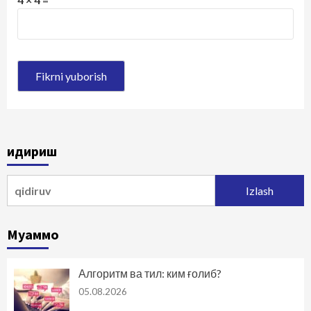
Қидириш
Qidirshish:
Муаммо
Алгоритм ва тил: ким ғолиб?
05.08.2026