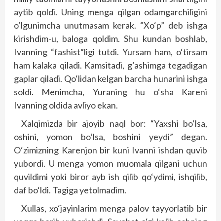
aytib qoldi. Uning menga qilgan odamgarchiligini
o‘lgunimcha unutmasam kerak. “Xo‘p” deb ishga
kirishdim-u, baloga qoldim. Shu kundan boshlab,
Ivanning “fashist”ligi tutdi. Yursam ham, o‘tirsam
ham kalaka qiladi. Kamsitadi, g‘ashimga tegadigan
gaplar qiladi. Qo‘lidan kelgan barcha hunarini ishga
soldi. Menimcha, Yuraning hu o‘sha Kareni
Ivanning oldida avliyo ekan.
Xalqimizda bir ajoyib naql bor: “Yaxshi bo‘lsa,
oshini, yomon bo‘lsa, boshini yeydi” degan.
O‘zimizning Karenjon bir kuni Ivanni ishdan quvib
yubordi. U menga yomon muomala qilgani uchun
quvildimi yoki biror ayb ish qilib qo‘ydimi, ishqilib,
daf bo‘ldi. Tagiga yetolmadim.
Xullas, xo‘jayinlarim menga palov tayyorlatib bir