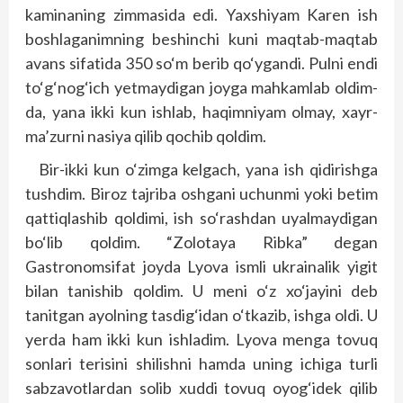
kaminaning zimmasida edi. Yaxshiyam Karen ish
boshlaganimning beshinchi kuni maqtab-maqtab
avans sifatida 350 so‘m berib qo‘ygandi. Pulni endi
to‘g‘nog‘ich yetmaydigan joyga mahkamlab oldim-
da, yana ikki kun ishlab, haqimniyam olmay, xayr-
ma’zurni nasiya qilib qochib qoldim.
Bir-ikki kun o‘zimga kelgach, yana ish qidirishga
tushdim. Biroz tajriba oshgani uchunmi yoki betim
qattiqlashib qoldimi, ish so‘rashdan uyalmaydigan
bo‘lib qoldim. “Zolotaya Ribka” degan
Gastronomsifat joyda Lyova ismli ukrainalik yigit
bilan tanishib qoldim. U meni o‘z xo‘jayini deb
tanitgan ayolning tasdig‘idan o‘tkazib, ishga oldi. U
yerda ham ikki kun ishladim. Lyova menga tovuq
sonlari terisini shilishni hamda uning ichiga turli
sabzavotlardan solib xuddi tovuq oyog‘idek qilib