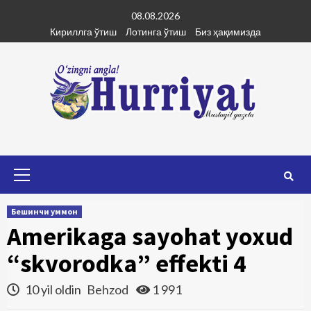
Skip
08.08.2026
to
Кириллга ўтиш
Лотинга ўтиш
Биз ҳақимизда
content
Primary
Menu
Бешинчи уммон
Amerikaga sayohat yoxud
“skvorodka” effekti 4
10 yil oldin
Behzod
1 991