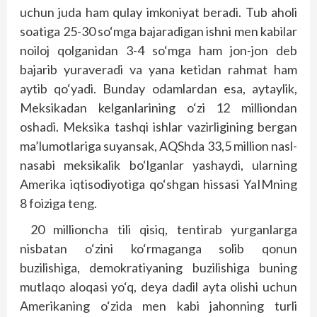
uchun juda ham qulay imkoniyat beradi. Tub aholi
soatiga 25-30 so‘mga bajaradigan ishni men kabilar
noiloj qolganidan 3-4 so‘mga ham jon-jon deb
bajarib yuraveradi va yana ketidan rahmat ham
aytib qo‘yadi. Bunday odamlardan esa, aytaylik,
Meksikadan kelganlarining o‘zi 12 milliondan
oshadi. Meksika tashqi ishlar vazirligining bergan
ma’lumotlariga suyansak, AQShda 33,5 million nasl-
nasabi meksikalik bo‘lganlar yashaydi, ularning
Amerika iqtisodiyotiga qo‘shgan hissasi YaIMning
8 foiziga teng.
20 millioncha tili qisiq, tentirab yurganlarga
nisbatan o‘zini ko‘rmaganga solib qonun
buzilishiga, demokratiyaning buzilishiga buning
mutlaqo aloqasi yo‘q, deya dadil ayta olishi uchun
Amerikaning o‘zida men kabi jahonning turli