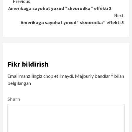
Continue
Previous
Amerikaga sayohat yoxud “skvorodka” effekti 3
Reading
Next
Amerikaga sayohat yoxud “skvorodka” effekti 5
Fikr bildirish
Email manzilingiz chop etilmaydi.
Majburiy bandlar
*
bilan
belgilangan
Sharh