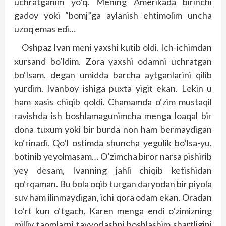
uchratganim yo‘q. Mening Amerikada birinchi
gadoy yoki “bomj”ga aylanish ehtimolim uncha
uzoq emas edi…
Oshpaz Ivan meni yaxshi kutib oldi. Ich-ichimdan
xursand bo‘ldim. Zora yaxshi odamni uchratgan
bo‘lsam, degan umidda barcha aytganlarini qilib
yurdim. Ivanboy ishiga puxta yigit ekan. Lekin u
ham xasis chiqib qoldi. Chamamda o‘zim mustaqil
ravishda ish boshlamagunimcha menga loaqal bir
dona tuxum yoki bir burda non ham bermaydigan
ko‘rinadi. Qo‘l ostimda shuncha yegulik bo‘lsa-yu,
botinib yeyolmasam… O‘zimcha biror narsa pishirib
yey desam, Ivanning jahli chiqib ketishidan
qo‘rqaman. Bu bola oqib turgan daryodan bir piyola
suv ham ilinmaydigan, ichi qora odam ekan. Oradan
to‘rt kun o‘tgach, Karen menga endi o‘zimizning
milliy taomlarni tayyorlashni boshlashim shartligini