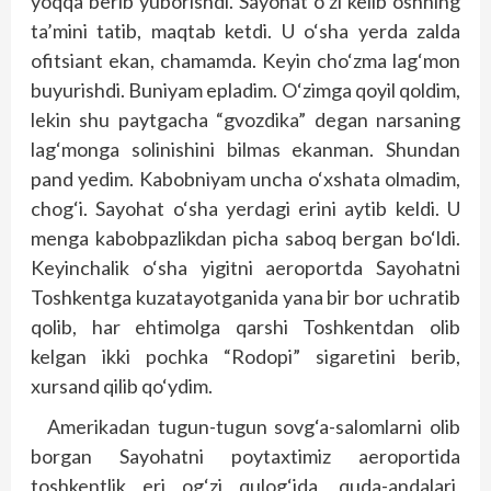
yoqqa berib yuborishdi. Sayohat o‘zi kelib oshning
ta’mini tatib, maqtab ketdi. U o‘sha yerda zalda
ofitsiant ekan, chamamda. Keyin cho‘zma lag‘mon
buyurishdi. Buniyam epladim. O‘zimga qoyil qoldim,
lekin shu paytgacha “gvozdika” degan narsaning
lag‘monga solinishini bilmas ekanman. Shundan
pand yedim. Kabobniyam uncha o‘xshata olmadim,
chog‘i. Sayohat o‘sha yerdagi erini aytib keldi. U
menga kabobpazlikdan picha saboq bergan bo‘ldi.
Keyinchalik o‘sha yigitni aeroportda Sayohatni
Toshkentga kuzatayotganida yana bir bor uchratib
qolib, har ehtimolga qarshi Toshkentdan olib
kelgan ikki pochka “Rodopi” sigaretini berib,
xursand qilib qo‘ydim.
Amerikadan tugun-tugun sovg‘a-salomlarni olib
borgan Sayohatni poytaxtimiz aeroportida
toshkentlik eri og‘zi qulog‘ida, quda-andalari,