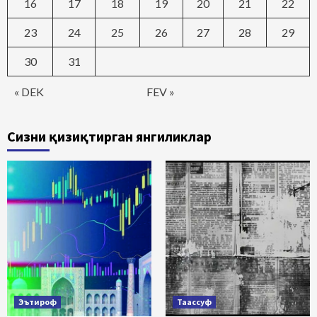
16
17
18
19
20
21
22
23
24
25
26
27
28
29
30
31
« DEK
FEV »
Сизни қизиқтирган янгиликлар
Эътироф
Таассуф