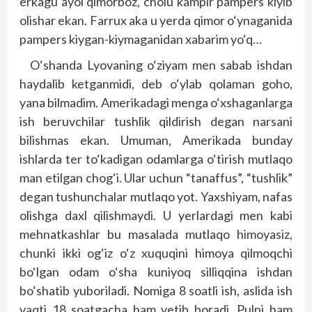
erkagu ayol qimorboz, cholu kampir pampers kiyib
olishar ekan. Farrux aka u yerda qimor o‘ynaganida
pampers kiygan-kiymaganidan xabarim yo‘q…
O‘shanda Lyovaning o‘ziyam men sabab ishdan
haydalib ketganmidi, deb o‘ylab qolaman goho,
yana bilmadim. Amerikadagi menga o‘xshaganlarga
ish beruvchilar tushlik qildirish degan narsani
bilishmas ekan. Umuman, Amerikada bunday
ishlarda ter to‘kadigan odamlarga o‘tirish mutlaqo
man etilgan chog‘i. Ular uchun “tanaffus”, “tushlik”
degan tushunchalar mutlaqo yot. Yaxshiyam, nafas
olishga daxl qilishmaydi. U yerlardagi men kabi
mehnatkashlar bu masalada mutlaqo himoyasiz,
chunki ikki og‘iz o‘z xuquqini himoya qilmoqchi
bo‘lgan odam o‘sha kuniyoq silliqqina ishdan
bo‘shatib yuboriladi. Nomiga 8 soatli ish, aslida ish
vaqti 18 soatgacha ham yetib boradi. Pulni ham