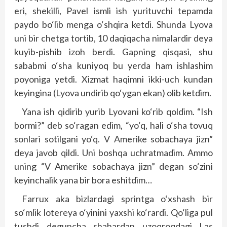
eri, shekilli, Pavel ismli ish yurituvchi tepamda
paydo bo‘lib menga o‘shqira ketdi. Shunda Lyova
uni bir chetga tortib, 10 daqiqacha nimalardir deya
kuyib-pishib izoh berdi. Gapning qisqasi, shu
sababmi o‘sha kuniyoq bu yerda ham ishlashim
poyoniga yetdi. Xizmat haqimni ikki-uch kundan
keyingina (Lyova undirib qo‘ygan ekan) olib ketdim.
Yana ish qidirib yurib Lyovani ko‘rib qoldim. “Ish
bormi?” deb so‘ragan edim, “yo‘q, hali o‘sha tovuq
sonlari sotilgani yo‘q. V Amerike sobachaya jizn”
deya javob qildi. Uni boshqa uchratmadim. Ammo
uning “V Amerike sobachaya jizn” degan so‘zini
keyinchalik yana bir bora eshitdim…
Farrux aka bizlardagi sprintga o‘xshash bir
so‘mlik lotereya o‘yinini yaxshi ko‘rardi. Qo‘liga pul
tushdi deguncha shahardan uzoqroqdagi Las