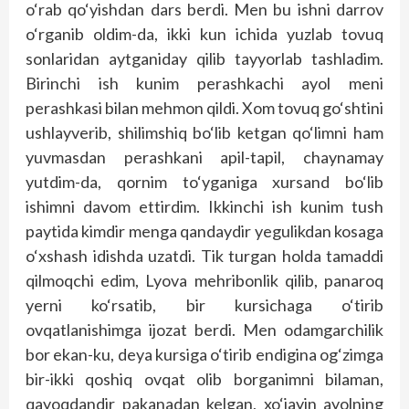
o‘rab qo‘yishdan dars berdi. Men bu ishni darrov
o‘rganib oldim-da, ikki kun ichida yuzlab tovuq
sonlaridan aytganiday qilib tayyorlab tashladim.
Birinchi ish kunim perashkachi ayol meni
perashkasi bilan mehmon qildi. Xom tovuq go‘shtini
ushlayverib, shilimshiq bo‘lib ketgan qo‘limni ham
yuvmasdan perashkani apil-tapil, chaynamay
yutdim-da, qornim to‘yganiga xursand bo‘lib
ishimni davom ettirdim. Ikkinchi ish kunim tush
paytida kimdir menga qandaydir yegulikdan kosaga
o‘xshash idishda uzatdi. Tik turgan holda tamaddi
qilmoqchi edim, Lyova mehribonlik qilib, panaroq
yerni ko‘rsatib, bir kursichaga o‘tirib
ovqatlanishimga ijozat berdi. Men odamgarchilik
bor ekan-ku, deya kursiga o‘tirib endigina og‘zimga
bir-ikki qoshiq ovqat olib borganimni bilaman,
qayoqdandir pakanadan kelgan, xo‘jayin ayolning