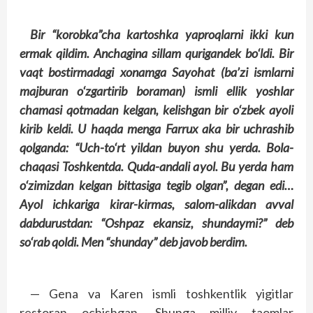
Bir “korobka”cha kartoshka yaproqlarni ikki kun
ermak qildim. Anchagina sillam qurigandek bo‘ldi. Bir
vaqt bostirmadagi xonamga Sayohat (ba’zi ismlarni
majburan o‘zgartirib boraman) ismli ellik yoshlar
chamasi qotmadan kelgan, kelishgan bir o‘zbek ayoli
kirib keldi. U haqda menga Farrux aka bir uchrashib
qolganda: “Uch-to‘rt yildan buyon shu yerda. Bola-
chaqasi Toshkentda. Quda-andali ayol. Bu yerda ham
o‘zimizdan kelgan bittasiga tegib olgan”, degan edi…
Ayol ichkariga kirar-kirmas, salom-alikdan avval
dabdurustdan: “Oshpaz ekansiz, shundaymi?” deb
so‘rab qoldi. Men “shunday” deb javob berdim.
— Gena va Karen ismli toshkentlik yigitlar
restoran ochishgan. Shunga milliy taomlar