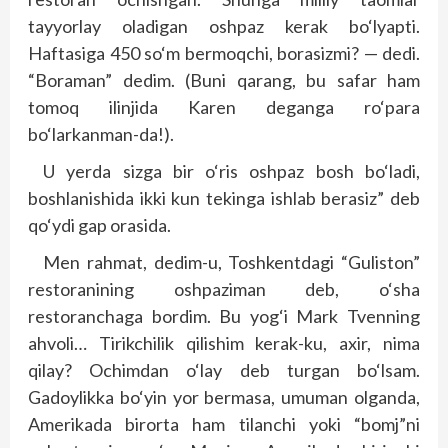
tayyorlay oladigan oshpaz kerak bo‘lyapti.
Haftasiga 450 so‘m bermoqchi, borasizmi? — dedi.
“Boraman” dedim. (Buni qarang, bu safar ham
tomoq ilinjida Karen deganga ro‘para
bo‘larkanman-da!).
U yerda sizga bir o‘ris oshpaz bosh bo‘ladi,
boshlanishida ikki kun tekinga ishlab berasiz” deb
qo‘ydi gap orasida.
Men rahmat, dedim-u, Toshkentdagi “Guliston”
restoranining oshpaziman deb, o‘sha
restoranchaga bordim. Bu yog‘i Mark Tvenning
ahvoli… Tirikchilik qilishim kerak-ku, axir, nima
qilay? Ochimdan o‘lay deb turgan bo‘lsam.
Gadoylikka bo‘yin yor bermasa, umuman olganda,
Amerikada birorta ham tilanchi yoki “bomj”ni