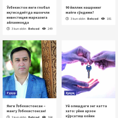
Ўзбекистон янги глобал
90 йиллик нашрнинг
иқтисодиётда ишончли
маёғи сўндими?
инвестиция марказига
3 kun oldin
Behzod
181
айланмоқда
3 kun oldin
Behzod
249
Ғурур
Ҳуқуқ
Янги Ўзбекистонсан –
Уй олишдаги энг катта
мангу Ўзбекистонсан!
хато: уйни арзон
кўрсатиш кейин
3 kun oldin
Behzod
164