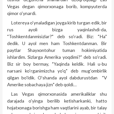
Vegas degan qimorxonaga borib, kompyuterda
qimor o‘ynardi.
Lotereya o‘ynaladigan joyga kirib turgan edik, bir
rus ayoli bizga yaqinlashdi-da,
“Toshkentdanmisizlar?” deb so‘radi. Biz: “Ha”
dedik. U ayol men ham Toshkentdanman. Bir
paytlar Shayxontohur tuman hokimiyatida
ishlardim. Sizlarga Amerika yoqdimi?” deb so‘radi.
Biz sir boy bermay, “Yaqinda keldik. Hali u-bu
narsani ko‘rganimizcha yo‘q” deb mug‘ombirlik
qilgan bo‘ldik. O‘shanda ayol dabdurustdan “V
Amerike sobachaya jizn” deb qoldi…
Las Vegas qimorxonasida amerikaliklar shu
darajada o‘yinga berilib ketisharkanki, hatto
hojatxonaga borishga ham vaqtlarini ayab, bir talay