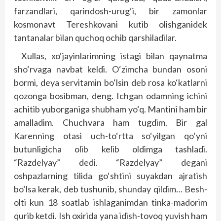
farzandlari, qarindosh-urug‘i, bir zamonlar
kosmonavt Tereshkovani kutib olishganidek
tantanalar bilan quchoq ochib qarshiladilar.
Xullas, xo‘jayinlarimning istagi bilan qaynatma
sho‘rvaga navbat keldi. O‘zimcha bundan osoni
bormi, deya servitamin bo‘lsin deb rosa ko‘katlarni
qozonga bosibman, deng. Ichgan odamning ichini
achitib yuborganiga shubham yo‘q. Mantini ham bir
amalladim. Chuchvara ham tugdim. Bir gal
Karenning otasi uch-to‘rtta so‘yilgan qo‘yni
butunligicha olib kelib oldimga tashladi.
“Razdelyay” dedi. “Razdelyay” degani
oshpazlarning tilida go‘shtini suyakdan ajratish
bo‘lsa kerak, deb tushunib, shunday qildim… Besh-
olti kun 18 soatlab ishlaganimdan tinka-madorim
qurib ketdi. Ish oxirida yana idish-tovoq yuvish ham