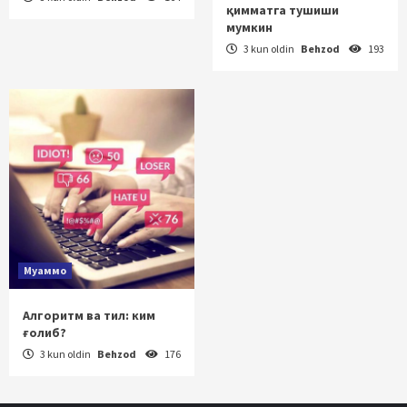
қимматга тушиши
мумкин
3 kun oldin
Behzod
193
Муаммо
Алгоритм ва тил: ким
ғолиб?
3 kun oldin
Behzod
176