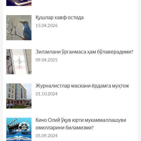
Қушлар хавф остида
15.04.2026
Зилзилани ўрганмаса ҳам бўлаверадими?
09.04.2025
Журналистлар маскани ёрдамга муҳтож
01.10.2024
Кино Олий ўқув юрти мукаммаллашуви
омилларини биламизми?
05.09.2024