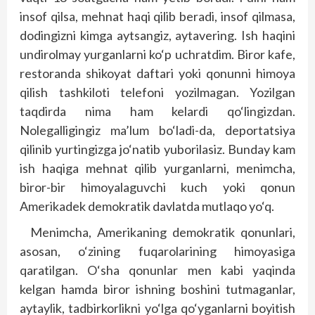
insof qilsa, mehnat haqi qilib beradi, insof qilmasa,
dodingizni kimga aytsangiz, aytavering. Ish haqini
undirolmay yurganlarni ko‘p uchratdim. Biror kafe,
restoranda shikoyat daftari yoki qonunni himoya
qilish tashkiloti telefoni yozilmagan. Yozilgan
taqdirda nima ham kelardi qo‘lingizdan.
Nolegalligingiz ma’lum bo‘ladi-da, deportatsiya
qilinib yurtingizga jo‘natib yuborilasiz. Bunday kam
ish haqiga mehnat qilib yurganlarni, menimcha,
biror-bir himoyalaguvchi kuch yoki qonun
Amerikadek demokratik davlatda mutlaqo yo‘q.
Menimcha, Amerikaning demokratik qonunlari,
asosan, o‘zining fuqarolarining himoyasiga
qaratilgan. O‘sha qonunlar men kabi yaqinda
kelgan hamda biror ishning boshini tutmaganlar,
aytaylik, tadbirkorlikni yo‘lga qo‘yganlarni boyitish