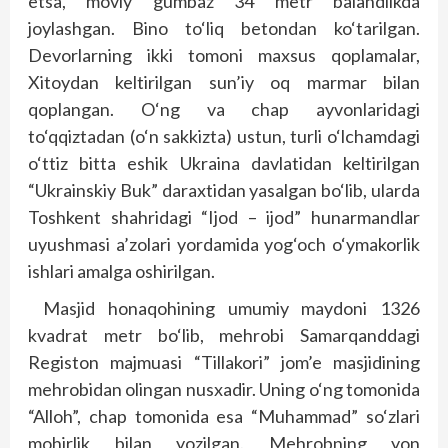
etsa, moviy gumbaz 34 metr balandlikda
joylashgan. Bino to‘liq betondan ko‘tarilgan.
Devorlarning ikki tomoni maxsus qoplamalar,
Xitoydan keltirilgan sun’iy oq marmar bilan
qoplangan. O‘ng va chap ayvonlaridagi
to‘qqiztadan (o‘n sakkizta) ustun, turli o‘lchamdagi
o‘ttiz bitta eshik Ukraina davlatidan keltirilgan
“Ukrainskiy Buk” daraxtidan yasalgan bo‘lib, ularda
Toshkent shahridagi “Ijod – ijod” hunarmandlar
uyushmasi a’zolari yordamida yog‘och o‘ymakorlik
ishlari amalga oshirilgan.
Masjid honaqohining umumiy maydoni 1326
kvadrat metr bo‘lib, mehrobi Samarqanddagi
Registon majmuasi “Tillakori” jom’e masjidining
mehrobidan olingan nusxadir. Uning o‘ng tomonida
“Alloh”, chap tomonida esa “Muhammad” so‘zlari
mohirlik bilan yozilgan. Mehrobning yon