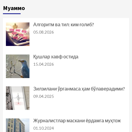
Муаммо
Алгоритм ва тил: ким ғолиб?
05.08.2026
Қушлар хавф остида
15.04.2026
Зилзилани ўрганмаса ҳам бўлаверадими?
09.04.2025
Журналистлар маскани ёрдамга муҳтож
01.10.2024