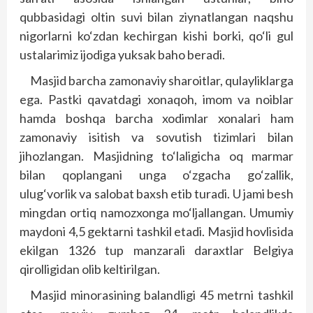
qubbasidagi oltin suvi bilan ziynatlangan naqshu
nigorlarni ko‘zdan kechirgan kishi borki, qo‘li gul
ustalarimiz ijodiga yuksak baho beradi.
Masjid barcha zamonaviy sharoitlar, qulayliklarga
ega. Pastki qavatdagi xonaqoh, imom va noiblar
hamda boshqa barcha xodimlar xonalari ham
zamonaviy isitish va sovutish tizimlari bilan
jihozlangan. Masjidning to‘laligicha oq marmar
bilan qoplangani unga o‘zgacha go‘zallik,
ulug‘vorlik va salobat baxsh etib turadi. U jami besh
mingdan ortiq namozxonga mo‘ljallangan. Umumiy
maydoni 4,5 gektarni tashkil etadi. Masjid hovlisida
ekilgan 1326 tup manzarali daraxtlar Belgiya
qirolligidan olib keltirilgan.
Masjid minorasining balandligi 45 metrni tashkil