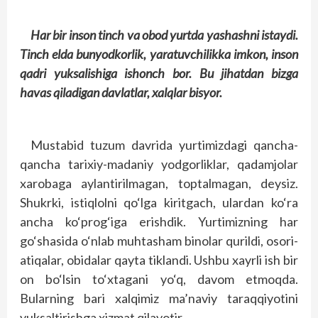
Har bir inson tinch va obod yurtda yashashni istaydi.
Tinch elda bunyodkorlik, yaratuvchilikka imkon, inson
qadri yuksalishiga ishonch bor. Bu jihatdan bizga
havas qiladigan davlatlar, xalqlar bisyor.
Mustabid tuzum davrida yurtimizdagi qancha-
qancha tarixiy-madaniy yodgorliklar, qadamjolar
xarobaga aylantirilmagan, toptalmagan, deysiz.
Shukrki, istiqlolni qo‘lga kiritgach, ulardan ko‘ra
ancha ko‘prog‘iga erishdik. Yurtimizning har
go‘shasida o‘nlab muhtasham binolar qurildi, osori-
atiqalar, obidalar qayta tiklandi. Ushbu xayrli ish bir
on bo‘lsin to‘xtagani yo‘q, davom etmoqda.
Bularning bari xalqimiz ma’naviy taraqqiyotini
yuksaltirishga xizmat qilayotir.