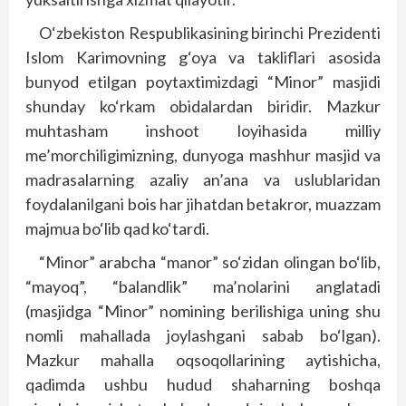
O‘zbekiston Respublikasining birinchi Prezidenti
Islom Karimovning g‘oya va takliflari asosida
bunyod etilgan poytaxtimizdagi “Minor” masjidi
shunday ko‘rkam obidalardan biridir. Mazkur
muhtasham inshoot loyihasida milliy
me’morchiligimizning, dunyoga mashhur masjid va
madrasalarning azaliy an’ana va uslublaridan
foydalanilgani bois har jihatdan betakror, muazzam
majmua bo‘lib qad ko‘tardi.
“Minor” arabcha “manor” so‘zidan olingan bo‘lib,
“mayoq”, “balandlik” ma’nolarini anglatadi
(masjidga “Minor” nomining berilishiga uning shu
nomli mahallada joylashgani sabab bo‘lgan).
Mazkur mahalla oqsoqollarining aytishicha,
qadimda ushbu hudud shaharning boshqa