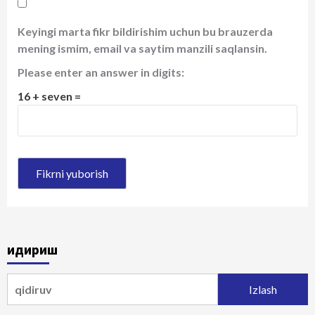
Keyingi marta fikr bildirishim uchun bu brauzerda
mening ismim, email va saytim manzili saqlansin.
Please enter an answer in digits:
16 + seven =
Қидириш
Qidirshish: