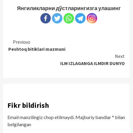
Янгиликларни дўстларингизга улашинг
Continue
Previous
Peshtoq bitiklari mazmuni
Reading
Next
ILM IZLAGANGA ILMDIR DUNYO
Fikr bildirish
Email manzilingiz chop etilmaydi.
Majburiy bandlar
*
bilan
belgilangan