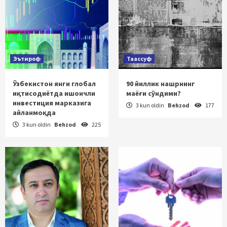
Эътироф
Таассуф
Ўзбекистон янги глобал
90 йиллик нашрнинг
иқтисодиётда ишончли
маёғи сўндими?
инвестиция марказига
3 kun oldin
Behzod
177
айланмоқда
3 kun oldin
Behzod
225