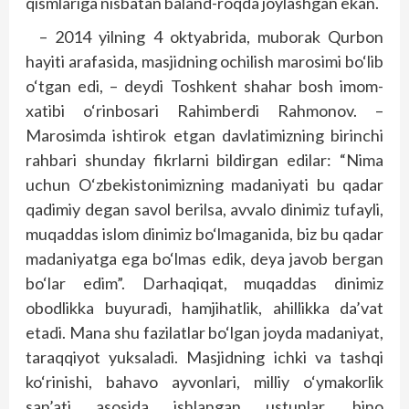
qismlariga nisbatan baland-roqda joylashgan ekan.
– 2014 yilning 4 oktyabrida, muborak Qurbon
hayiti arafasida, masjidning ochilish marosimi bo‘lib
o‘tgan edi, – deydi Toshkent shahar bosh imom-
xatibi o‘rinbosari Rahimberdi Rahmonov. –
Marosimda ishtirok etgan davlatimizning birinchi
rahbari shunday fikrlarni bildirgan edilar: “Nima
uchun O‘zbekistonimizning madaniyati bu qadar
qadimiy degan savol berilsa, avvalo dinimiz tufayli,
muqaddas islom dinimiz bo‘lmaganida, biz bu qadar
madaniyatga ega bo‘lmas edik, deya javob bergan
bo‘lar edim”. Darhaqiqat, muqaddas dinimiz
obodlikka buyuradi, hamjihatlik, ahillikka da’vat
etadi. Mana shu fazilatlar bo‘lgan joyda madaniyat,
taraqqiyot yuksaladi. Masjidning ichki va tashqi
ko‘rinishi, bahavo ayvonlari, milliy o‘ymakorlik
san’ati asosida ishlangan ustunlar, bino