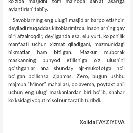
ko‘zida masjidni tom ma’noda san’at asariga
aylantirishi tabiiy.
Savoblarning eng ulug‘i masjidlar barpo etishdir,
deyiladi muqaddas kitoblarimizda. Insonlarning qay
biri afzalroqdir, deyilganda esa, elu yurt, ko‘pchilik
manfaati uchun xizmat qiladigani, mazmunidagi
hikmatlar ham bitilgan. Mazkur muborak
maskanning bunyod etilishiga o‘z ulushini
qo‘shganlar ana shunday ajr-mukofotga noil
bo‘lgan bo‘lishsa, ajabmas. Zero, bugun ushbu
majmua “Minor” mahallasi, qolaversa, poytaxt ahli
uchun eng ulug‘ maskanlardan biri bo‘lib, shahar
ko‘ksidagi yoqut misol nur taratib turibdi.
Xolida FAYZIYEVA