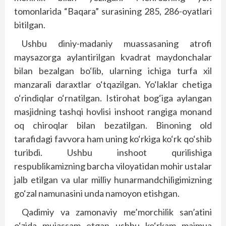
tomonlarida “Baqara” surasining 285, 286-oyatlari
bitilgan.
Ushbu diniy-madaniy muassasaning atrofi
maysazorga aylantirilgan kvadrat maydonchalar
bilan bezalgan bo‘lib, ularning ichiga turfa xil
manzarali daraxtlar o‘tqazilgan. Yo‘laklar chetiga
o‘rindiqlar o‘rnatilgan. Istirohat bog‘iga aylangan
masjidning tashqi hovlisi inshoot rangiga monand
oq chiroqlar bilan bezatilgan. Binoning old
tarafidagi favvora ham uning ko‘rkiga ko‘rk qo‘shib
turibdi. Ushbu inshoot qurilishiga
respublikamizning barcha viloyatidan mohir ustalar
jalb etilgan va ular milliy hunarmandchiligimizning
go‘zal namunasini unda namoyon etishgan.
Qadimiy va zamonaviy me’morchilik san’atini
o‘zida mujassam etgan ushbu ko‘rkam majmua