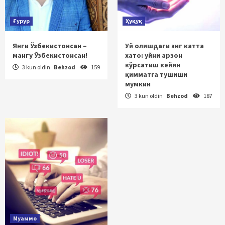
Ғурур
Ҳуқуқ
Янги Ўзбекистонсан –
Уй олишдаги энг катта
мангу Ўзбекистонсан!
хато: уйни арзон
кўрсатиш кейин
3 kun oldin
Behzod
159
қимматга тушиши
мумкин
3 kun oldin
Behzod
187
Муаммо