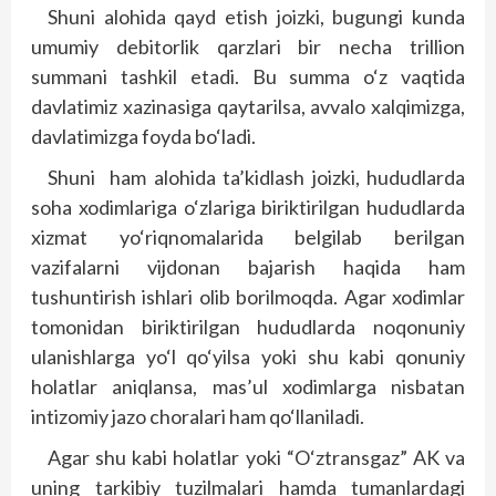
Shuni alohida qayd etish joizki, bugungi kunda
umumiy debitorlik qarzlari bir necha trillion
summani tashkil etadi. Bu summa o‘z vaqtida
davlatimiz xazinasiga qaytarilsa, avvalo xalqimizga,
davlatimizga foyda bo‘ladi.
Shuni ham alohida ta’kidlash joizki, hududlarda
soha xodimlariga o‘zlariga biriktirilgan hududlarda
xizmat yo‘riqnomalarida belgilab berilgan
vazifalarni vijdonan bajarish haqida ham
tushuntirish ishlari olib borilmoqda. Agar xodimlar
tomonidan biriktirilgan hududlarda noqonuniy
ulanishlarga yo‘l qo‘yilsa yoki shu kabi qonuniy
holatlar aniqlansa, mas’ul xodimlarga nisbatan
intizomiy jazo choralari ham qo‘llaniladi.
Agar shu kabi holatlar yoki “O‘ztransgaz” AK va
uning tarkibiy tuzilmalari hamda tumanlardagi