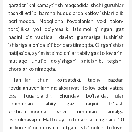
qarzdorlikni kamaytirish maqsadida ishchi guruhlar
tashkil etilib, barcha hududlarda xatlov ishlari olib
borilmoqda. Nooqilona foydalanish yoki talon-
torojlikka yo‘l qo‘ymaslik, iste’mol qilingan gaz
haqini o‘z vaqtida davlat g‘aznasiga tushirish
ishlariga alohida e’tibor qaratilmoqda. O‘rganishlar
natijasida, ayrim iste’molchilar tabiiy gaz to‘lovlarini
mutlaqo unutib qo‘yishgani aniqlanib, tegishli
choralar ko‘rilmoqda.
Tahlillar shuni ko‘rsatdiki, tabiiy gazdan
foydalanuvchilarning aksariyati to‘lov qobiliyatiga
ega fuqarolardir. Shunday bo‘lsa-da, ular
tomonidan tabiiy gaz haqini to‘lash
kechiktirilmoqda yoki umuman amalga
oshirilmayapti. Hatto, ayrim fuqarolarning qarzi 10
million so‘mdan oshib ketgan. Iste’molchi to‘lovni