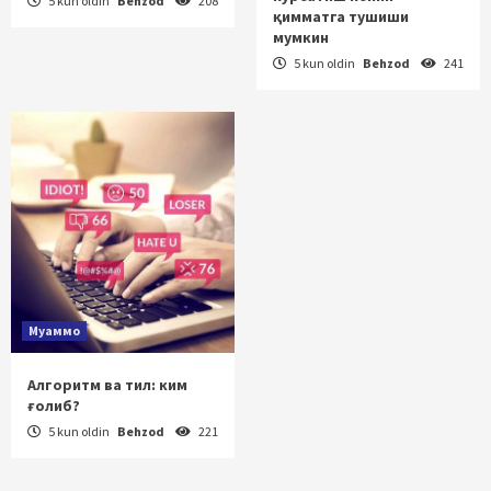
5 kun oldin
Behzod
208
қимматга тушиши
мумкин
5 kun oldin
Behzod
241
Муаммо
Алгоритм ва тил: ким
ғолиб?
5 kun oldin
Behzod
221