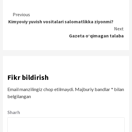
Continue
Previous
Kimyoviy yuvish vositalari salomatlikka ziyonmi?
Reading
Next
Gazeta o‘qimagan talaba
Fikr bildirish
Email manzilingiz chop etilmaydi.
Majburiy bandlar
*
bilan
belgilangan
Sharh