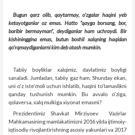
Bugun qarz olib, qaytarmay, o‘zgalar haqini yeb
ketayotganlar oz emas. Hatto “qayga borsang, bor,
baribir bermayman”, deydiganlar ham uchraydi. Bir
kishininggina emas, butun boshli xalqning haqidan
qo‘rqmaydiganlarni kim deb atash mumkin.
Tabiiy boyliklar xalqimiz, davlatimiz boyligi
sanaladi. Jumladan, tabiiy gaz ham. Shunday ekan,
uni o‘z iste’moli uchun ishlatib, haqini to‘lamaslikni
qanday tushunish mumkin. Bu avvalo o‘ziga,
qolaversa, xalq mulkiga xiyonat emasmi?
Prezidentimiz Shavkat Mirziyoev Vazirlar
Mahkamasining mamlakatimizni 2016 yilda ijtimoiy-
iqtisodiy rivojlantirishning asosiy yakunlari va 2017