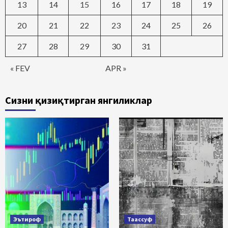
13
14
15
16
17
18
19
20
21
22
23
24
25
26
27
28
29
30
31
« FEV
APR »
Сизни қизиқтирган янгиликлар
Эътироф
Таассуф