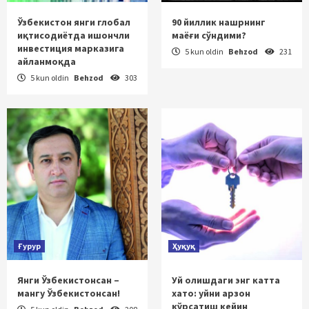
Ўзбекистон янги глобал
90 йиллик нашрнинг
иқтисодиётда ишончли
маёғи сўндими?
инвестиция марказига
5 kun oldin
Behzod
231
айланмоқда
5 kun oldin
Behzod
303
Ғурур
Ҳуқуқ
Янги Ўзбекистонсан –
Уй олишдаги энг катта
мангу Ўзбекистонсан!
хато: уйни арзон
кўрсатиш кейин