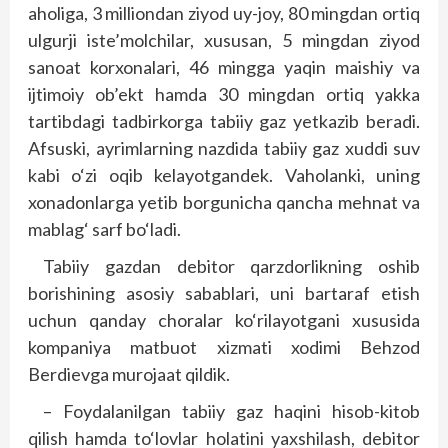
aholiga, 3 milliondan ziyod uy-joy, 80 mingdan ortiq
ulgurji iste’molchilar, xususan, 5 mingdan ziyod
sanoat korxonalari, 46 mingga yaqin maishiy va
ijtimoiy ob’ekt hamda 30 mingdan ortiq yakka
tartibdagi tadbirkorga tabiiy gaz yetkazib beradi.
Afsuski, ayrimlarning nazdida tabiiy gaz xuddi suv
kabi o‘zi oqib kelayotgandek. Vaholanki, uning
xonadonlarga yetib borgunicha qancha mehnat va
mablag‘ sarf bo‘ladi.
Tabiiy gazdan debitor qarzdorlikning oshib
borishining asosiy sabablari, uni bartaraf etish
uchun qanday choralar ko‘rilayotgani xususida
kompaniya matbuot xizmati xodimi Behzod
Berdievga murojaat qildik.
– Foydalanilgan tabiiy gaz haqini hisob-kitob
qilish hamda to‘lovlar holatini yaxshilash, debitor