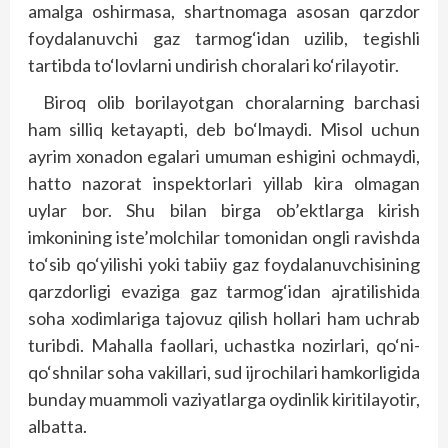
amalga oshirmasa, shartnomaga asosan qarzdor
foydalanuvchi gaz tarmog‘idan uzilib, tegishli
tartibda to‘lovlarni undirish choralari ko‘rilayotir.
Biroq olib borilayotgan choralarning barchasi
ham silliq ketayapti, deb bo‘lmaydi. Misol uchun
ayrim xonadon egalari umuman eshigini ochmaydi,
hatto nazorat inspektorlari yillab kira olmagan
uylar bor. Shu bilan birga ob’ektlarga kirish
imkonining iste’molchilar tomonidan ongli ravishda
to‘sib qo‘yilishi yoki tabiiy gaz foydalanuvchisining
qarzdorligi evaziga gaz tarmog‘idan ajratilishida
soha xodimlariga tajovuz qilish hollari ham uchrab
turibdi. Mahalla faollari, uchastka nozirlari, qo‘ni-
qo‘shnilar soha vakillari, sud ijrochilari hamkorligida
bunday muammoli vaziyatlarga oydinlik kiritilayotir,
albatta.