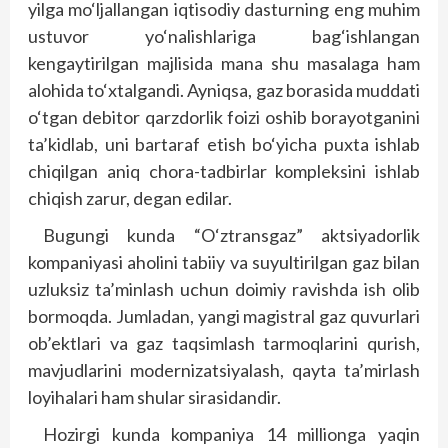
yilga mo‘ljallangan iqtisodiy dasturning eng muhim
ustuvor yo‘nalishlariga bag‘ishlangan
kengaytirilgan majlisida mana shu masalaga ham
alohida to‘xtalgandi. Ayniqsa, gaz borasida muddati
o‘tgan debitor qarzdorlik foizi oshib borayotganini
ta’kidlab, uni bartaraf etish bo‘yicha puxta ishlab
chiqilgan aniq chora-tadbirlar kompleksini ishlab
chiqish zarur, degan edilar.
Bugungi kunda “O‘ztransgaz” aktsiyadorlik
kompaniyasi aholini tabiiy va suyultirilgan gaz bilan
uzluksiz ta’minlash uchun doimiy ravishda ish olib
bormoqda. Jumladan, yangi magistral gaz quvurlari
ob’ektlari va gaz taqsimlash tarmoqlarini qurish,
mavjudlarini modernizatsiyalash, qayta ta’mirlash
loyihalari ham shular sirasidandir.
Hozirgi kunda kompaniya 14 millionga yaqin