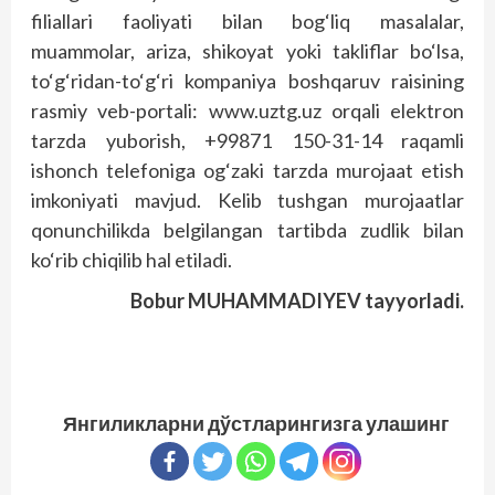
filiallari faoliyati bilan bog‘liq masalalar,
muammolar, ariza, shikoyat yoki takliflar bo‘lsa,
to‘g‘ridan-to‘g‘ri kompaniya boshqaruv raisining
rasmiy veb-portali: www.uztg.uz orqali elektron
tarzda yuborish, +99871 150-31-14 raqamli
ishonch telefoniga og‘zaki tarzda murojaat etish
imkoniyati mavjud. Kelib tushgan murojaatlar
qonunchilikda belgilangan tartibda zudlik bilan
ko‘rib chiqilib hal etiladi.
Bobur MUHAMMADIYEV tayyorladi.
Янгиликларни дўстларингизга улашинг