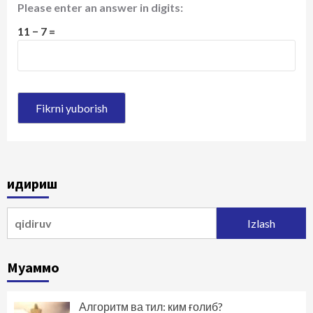
Please enter an answer in digits:
11 − 7 =
Қидириш
Qidirshish:
Муаммо
Алгоритм ва тил: ким ғолиб?