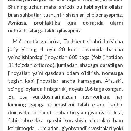
Shuning uchun mahallamizda bu kabi ayrim oilalar
bilan suhbatlar, tushuntirish ishlari olib borayapmiz.
Ayniqsa, profilaktika kuni doirasida ularni
uchrashuvlarga taklif qilayapmiz.
Ma’lumotlarga ko‘ra, Toshkent shahri bo‘yicha
joriy yilning 4 oyu 20 kuni davomida barcha
yo‘nalishlardagi jinoyatlar 605 taga (foiz jihatidan
11 foizdan ortiqroq), jumladan, shaxsga qaratilgan
jinoyatlar, ya’ni qasddan odam o‘ldirish, nomusga
tegish kabi jinoyatlar ancha kamaygan. Afsuski,
so‘nggi oylarda firibgarlik jinoyati 186 taga oshgan.
Bu esa yurtdoshlarimizdan hushyorlikni, har
kimning gapiga uchmaslikni talab etadi. Tadbir
doirasida Toshkent shahar bo‘ylab giyohvandlikka,
fohishabozlikka qarshi kurashish choralari ham
ko‘rilmoqda. Jumladan, giyohvandlik vositalari yoki