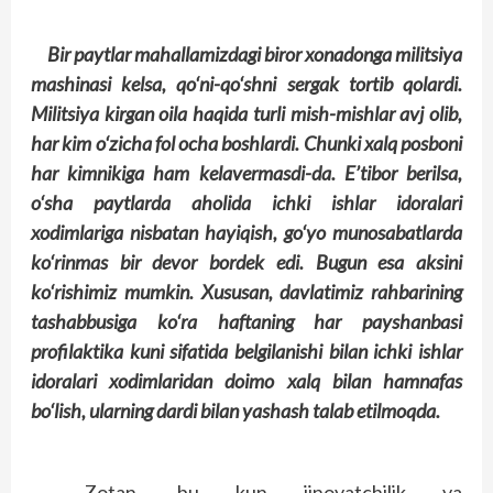
Bir paytlar mahallamizdagi biror xonadonga militsiya
mashinasi kelsa, qo‘ni-qo‘shni sergak tortib qolardi.
Militsiya kirgan oila haqida turli mish-mishlar avj olib,
har kim o‘zicha fol ocha boshlardi. Chunki xalq posboni
har kimnikiga ham kelavermasdi-da. E’tibor berilsa,
o‘sha paytlarda aholida ichki ishlar idoralari
xodimlariga nisbatan hayiqish, go‘yo munosabatlarda
ko‘rinmas bir devor bordek edi. Bugun esa aksini
ko‘rishimiz mumkin. Xususan, davlatimiz rahbarining
tashabbusiga ko‘ra haftaning har payshanbasi
profilaktika kuni sifatida belgilanishi bilan ichki ishlar
idoralari xodimlaridan doimo xalq bilan hamnafas
bo‘lish, ularning dardi bilan yashash talab etilmoqda.
Zotan, bu kun jinoyatchilik va