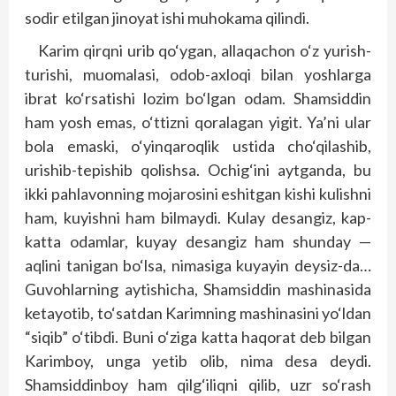
sodir etilgan jinoyat ishi muhokama qilindi.
Karim qirqni urib qo‘ygan, allaqachon o‘z yurish-
turishi, muomalasi, odob-axloqi bilan yoshlarga
ibrat ko‘rsatishi lozim bo‘lgan odam. Shamsiddin
ham yosh emas, o‘ttizni qoralagan yigit. Ya’ni ular
bola emaski, o‘yinqaroqlik ustida cho‘qilashib,
urishib-tepishib qolishsa. Ochig‘ini aytganda, bu
ikki pahlavonning mojarosini eshitgan kishi kulishni
ham, kuyishni ham bilmaydi. Kulay desangiz, kap-
katta odamlar, kuyay desangiz ham shunday —
aqlini tanigan bo‘lsa, nimasiga kuyayin deysiz-da…
Guvohlarning aytishicha, Shamsiddin mashinasida
ketayotib, to‘satdan Karimning mashinasini yo‘ldan
“siqib” o‘tibdi. Buni o‘ziga katta haqorat deb bilgan
Karimboy, unga yetib olib, nima desa deydi.
Shamsiddinboy ham qilg‘iliqni qilib, uzr so‘rash