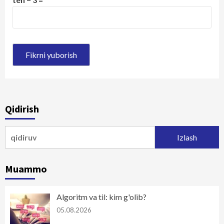
Qidirish
Qidirshish:
Muammo
Algoritm va til: kim g'olib?
05.08.2026