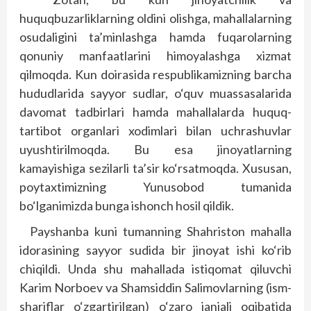
huquqbuzarliklarning oldini olishga, mahallalarning
osudaligini ta’minlashga hamda fuqarolarning
qonuniy manfaatlarini himoyalashga xizmat
qilmoqda. Kun doirasida respublikamizning barcha
hududlarida sayyor sudlar, o‘quv muassasalarida
davomat tadbirlari hamda mahallalarda huquq-
tartibot organlari xodimlari bilan uchrashuvlar
uyushtirilmoqda. Bu esa jinoyatlarning
kamayishiga sezilarli ta’sir ko‘rsatmoqda. Xususan,
poytaxtimizning Yunusobod tumanida
bo‘lganimizda bunga ishonch hosil qildik.
Payshanba kuni tumanning Shahriston mahalla
idorasining sayyor sudida bir jinoyat ishi ko‘rib
chiqildi. Unda shu mahallada istiqomat qiluvchi
Karim Norboev va Shamsiddin Salimovlarning (ism-
shariflar o‘zgartirilgan) o‘zaro janjali oqibatida