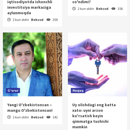
iqtisodiyotda ishonchli
so'ndimi?
investitsiya markaziga
2 kun oldin
Behzod
156
aylanmoqda
2 kun oldin
Behzod
200
G'urur
Huquq
Yangi O'zbekistonsan –
Uy olishdagi eng katta
mangu O'zbekistonsan!
xato: uyni arzon
ko'rsatish keyin
2 kun oldin
Behzod
142
qimmatga tushishi
mumkin