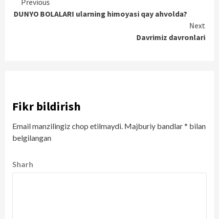
Continue
Previous
DUNYO BOLALARI ularning himoyasi qay ahvolda?
Reading
Next
Davrimiz davronlari
Fikr bildirish
Email manzilingiz chop etilmaydi.
Majburiy bandlar
*
bilan
belgilangan
Sharh