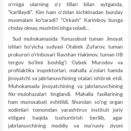
o‘rniga ularning o‘z tillari bilan aytganda,
“karillaydi”. Kim ham o‘zidan kichkinadan bunday
muomalani ko‘taradi? “Orkash” Karimboy bunga
chiday olmay, mushtini ishga soladi…
Sud muhokamasida Yunusobod tuman Jinoyat
ishlari bo‘yicha sudyasi Otabek Zufarov, tuman
prokurori o‘rinbosari Ravshan Hakimov, tuman IIB
tergov bo‘limi boshlig‘i Oybek Murodov va
profilaktika inspektorlari, mahalla a’zolari hamda
jinoyatchi va jabrlanuvchining otalari ishtirok etdi.
Muhokamada jinoyatchining va jabrlanuvchining
fikr-mulohazalari tinglandi. Mahalla faollarining
ham munosabati eshitildi. Shundan so‘ng organ
xodimlari tomonidan yarashtiruv instituti joriy
etilgani haqida tushuntirish berilib, agar
jabrlanuvchining moddiy va ma’naviy ziyoni