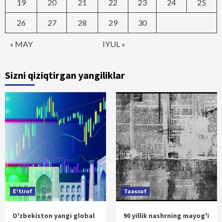
19
20
21
22
23
24
25
26
27
28
29
30
« MAY
IYUL »
Sizni qiziqtirgan yangiliklar
E'tirof
Taassuf
O'zbekiston yangi global
90 yillik nashrning mayog'i