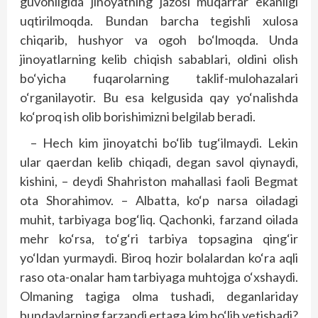
guvohligida jinoyatning jazosi muqarrar ekanligi
uqtirilmoqda. Bundan barcha tegishli xulosa
chiqarib, hushyor va ogoh bo‘lmoqda. Unda
jinoyatlarning kelib chiqish sabablari, oldini olish
bo‘yicha fuqarolarning taklif-mulohazalari
o‘rganilayotir. Bu esa kelgusida qay yo‘nalishda
ko‘proq ish olib borishimizni belgilab beradi.
– Hech kim jinoyatchi bo‘lib tug‘ilmaydi. Lekin
ular qaerdan kelib chiqadi, degan savol qiynaydi,
kishini, – deydi Shahriston mahallasi faoli Begmat
ota Shorahimov. – Albatta, ko‘p narsa oiladagi
muhit, tarbiyaga bog‘liq. Qachonki, farzand oilada
mehr ko‘rsa, to‘g‘ri tarbiya topsagina qing‘ir
yo‘ldan yurmaydi. Biroq hozir bolalardan ko‘ra aqli
raso ota-onalar ham tarbiyaga muhtojga o‘xshaydi.
Olmaning tagiga olma tushadi, deganlariday
bundaylarning farzandi ertaga kim bo‘lib yetishadi?