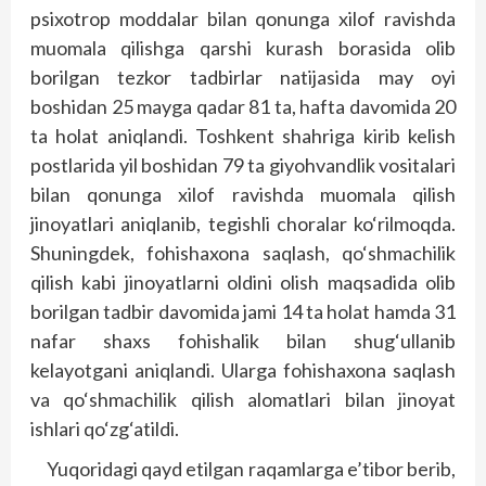
psixotrop moddalar bilan qonunga xilof ravishda
muomala qilishga qarshi kurash borasida olib
borilgan tezkor tadbirlar natijasida may oyi
boshidan 25 mayga qadar 81 ta, hafta davomida 20
ta holat aniqlandi. Toshkent shahriga kirib kelish
postlarida yil boshidan 79 ta giyohvandlik vositalari
bilan qonunga xilof ravishda muomala qilish
jinoyatlari aniqlanib, tegishli choralar ko‘rilmoqda.
Shuningdek, fohishaxona saqlash, qo‘shmachilik
qilish kabi jinoyatlarni oldini olish maqsadida olib
borilgan tadbir davomida jami 14 ta holat hamda 31
nafar shaxs fohishalik bilan shug‘ullanib
kelayotgani aniqlandi. Ularga fohishaxona saqlash
va qo‘shmachilik qilish alomatlari bilan jinoyat
ishlari qo‘zg‘atildi.
Yuqoridagi qayd etilgan raqamlarga e’tibor berib,