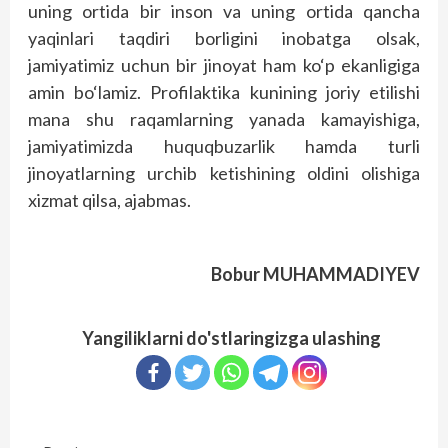
uning ortida bir inson va uning ortida qancha
yaqinlari taqdiri borligini inobatga olsak,
jamiyatimiz uchun bir jinoyat ham ko‘p ekanligiga
amin bo‘lamiz. Profilaktika kunining joriy etilishi
mana shu raqamlarning yanada kamayishiga,
jamiyatimizda huquqbuzarlik hamda turli
jinoyatlarning urchib ketishining oldini olishiga
xizmat qilsa, ajabmas.
Bobur MUHAMMADIYEV
Yangiliklarni do'stlaringizga ulashing