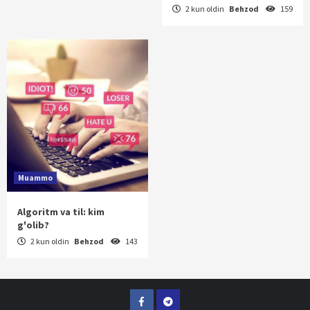
2 kun oldin
Behzod
159
Muammo
Algoritm va til: kim
g'olib?
2 kun oldin
Behzod
143
Facebook
Telegram