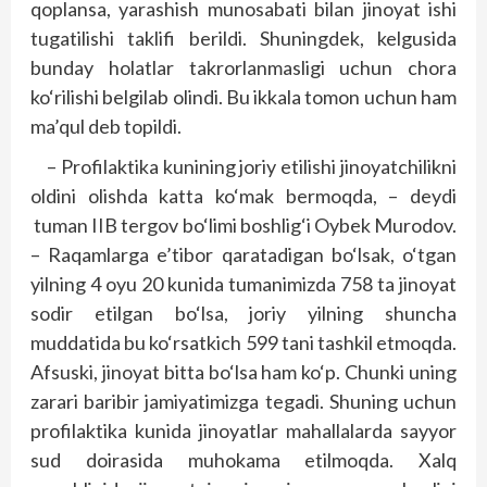
qoplansa, yarashish munosabati bilan jinoyat ishi
tugatilishi taklifi berildi. Shuningdek, kelgusida
bunday holatlar takrorlanmasligi uchun chora
ko‘rilishi belgilab olindi. Bu ikkala tomon uchun ham
ma’qul deb topildi.
– Profilaktika kunining joriy etilishi jinoyatchilikni
oldini olishda katta ko‘mak bermoqda, – deydi
tuman IIB tergov bo‘limi boshlig‘i Oybek Murodov.
– Raqamlarga e’tibor qaratadigan bo‘lsak, o‘tgan
yilning 4 oyu 20 kunida tumanimizda 758 ta jinoyat
sodir etilgan bo‘lsa, joriy yilning shuncha
muddatida bu ko‘rsatkich 599 tani tashkil etmoqda.
Afsuski, jinoyat bitta bo‘lsa ham ko‘p. Chunki uning
zarari baribir jamiyatimizga tegadi. Shuning uchun
profilaktika kunida jinoyatlar mahallalarda sayyor
sud doirasida muhokama etilmoqda. Xalq