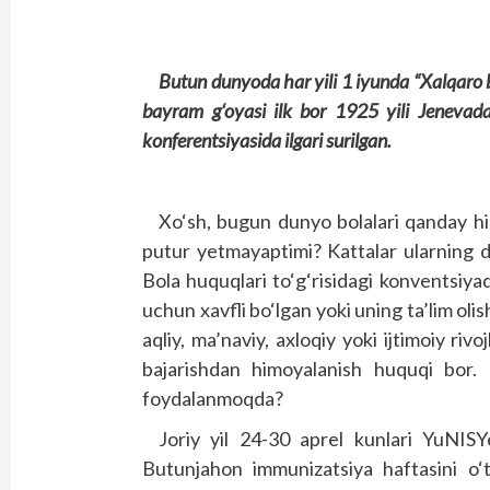
Butun dunyoda har yili 1 iyunda “Xalqaro 
bayram g‘oyasi ilk bor 1925 yili Jenevada
konferentsiyasida ilgari surilgan.
Xo‘sh, bugun dunyo bolalari qanday h
putur yetmayaptimi? Kattalar ularning d
Bola huquqlari to‘g‘risidagi konventsiya
uchun xavfli bo‘lgan yoki uning ta’lim olis
aqliy, ma’naviy, axloqiy yoki ijtimoiy ri
bajarishdan himoyalanish huquqi bor.
foydalanmoqda?
Joriy yil 24-30 aprel kunlari YuNISY
Butunjahon immunizatsiya haftasini o‘t