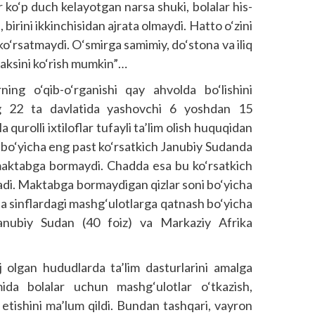
ar ko‘p duch kelayotgan narsa shuki, bolalar his-
birini ikkinchisidan ajrata olmaydi. Hatto o‘zini
 ko‘rsatmaydi. O‘smirga samimiy, do‘stona va iliq
 aksini ko‘rish mumkin”…
ing o‘qib-o‘rganishi qay ahvolda bo‘lishini
ng 22 ta davlatida yashovchi 6 yoshdan 15
qurolli ixtiloflar tufayli ta’lim olish huquqidan
bo‘yicha eng past ko‘rsatkich Janubiy Sudanda
 maktabga bormaydi. Chadda esa bu ko‘rsatkich
etadi. Maktabga bormaydigan qizlar soni bo‘yicha
ta sinflardagi mashg‘ulotlarga qatnash bo‘yicha
Janubiy Sudan (40 foiz) va Markaziy Afrika
j olgan hududlarda ta’lim dasturlarini amalga
mida bolalar uchun mashg‘ulotlar o‘tkazish,
l etishini ma’lum qildi. Bundan tashqari, vayron