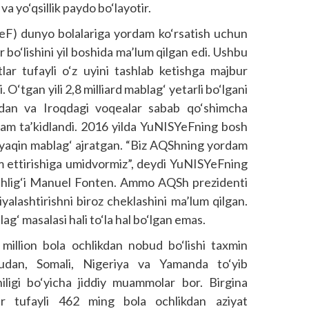
a yo‘qsillik paydo bo‘layotir.
F) dunyo bolalariga yordam ko‘rsatish uchun
r bo‘lishini yil boshida ma’lum qilgan edi. Ushbu
tlar tufayli o‘z uyini tashlab ketishga majbur
. O‘tgan yili 2,8 milliard mablag‘ yetarli bo‘lgani
dan va Iroqdagi voqealar sabab qo‘shimcha
 ham ta’kidlandi. 2016 yilda YuNISYeFning bosh
a yaqin mablag‘ ajratgan. “Biz AQShning yordam
om ettirishiga umidvormiz”, deydi YuNISYeFning
boshlig‘i Manuel Fonten. Ammo AQSh prezidenti
yalashtirishni biroz cheklashini ma’lum qilgan.
g‘ masalasi hali to‘la hal bo‘lgan emas.
4 million bola ochlikdan nobud bo‘lishi taxmin
udan, Somali, Nigeriya va Yamanda to‘yib
iligi bo‘yicha jiddiy muammolar bor. Birgina
ar tufayli 462 ming bola ochlikdan aziyat