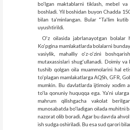
bo‘lgan maktablarni tiklash, mebel va 
boshladi. Yil boshidan buyon Chadda 150 
bilan ta’minlangan. Bular “Ta’lim kutib
uyushtirildi.
O‘z oilasida jabrlanayotgan bolalar
Ko‘pgina mamlakatlarda bolalarni bunday
vasiylik, mahalliy o‘z-o‘zini boshqari
mutaxassislari shug‘ullanadi. Doimiy va k
tushib qolgan oila muammolarini hal eti
to‘plagan mamlakatlarga AQSh, GFR, Golla
mumkin. Bu davlatlarda ijtimoiy xodim 
to‘la qonuniy huquqqa ega. Ya’ni ularga 
mahrum qilishgacha vakolat berilgan
munosabatda bo‘ladigan oilada muhitni b
nazorat olib boradi. Agar bu davrda ahvol
ish sudga oshiriladi. Bu esa sud qarori bi