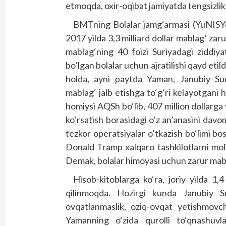
etmoqda, oxir-oqibat jamiyatda tengsizlik v
BMTning Bolalar jamg‘armasi (YuNISYe
2017 yilda 3,3 milliard dollar mablag‘ zaru
mablag‘ning 40 foizi Suriyadagi ziddiya
bo‘lgan bolalar uchun ajratilishi qayd etildi
holda, ayni paytda Yaman, Janubiy Su
mablag‘ jalb etishga to‘g‘ri kelayotgani
homiysi AQSh bo‘lib, 407 million dollarg
ko‘rsatish borasidagi o‘z an’anasini dav
tezkor operatsiyalar o‘tkazish bo‘limi 
Donald Tramp xalqaro tashkilotlarni moli
Demak, bolalar himoyasi uchun zarur mabla
Hisob-kitoblarga ko‘ra, joriy yilda 1,
qilinmoqda. Hozirgi kunda Janubiy S
ovqatlanmaslik, oziq-ovqat yetishmovch
Yamanning o‘zida qurolli to‘qnashuvl