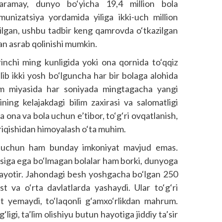
 qaramay, dunyo bo‘yicha 19,4 million bola
nizatsiya yordamida yiliga ikki-uch million
utilgan, ushbu tadbir keng qamrovda o‘tkazilgan
dan asrab qolinishi mumkin.
nchi ming kunligida yoki ona qornida to‘qqiz
lib ikki yosh bo‘lguncha har bir bolaga alohida
am miyasida har soniyada mingtagacha yangi
ing kelajakdagi bilim zaxirasi va salomatligi
ona va bola uchun e’tibor, to‘g‘ri ovqatlanish,
‘riqishidan himoyalash o‘ta muhim.
i uchun ham bunday imkoniyat mavjud emas.
tasiga ega bo‘lmagan bolalar ham borki, dunyoga
 qolayotir. Jahondagi besh yoshgacha bo‘lgan 250
st va o‘rta davlatlarda yashaydi. Ular to‘g‘ri
at yemaydi, to‘laqonli g‘amxo‘rlikdan mahrum.
igi, ta’lim olishiyu butun hayotiga jiddiy ta’sir