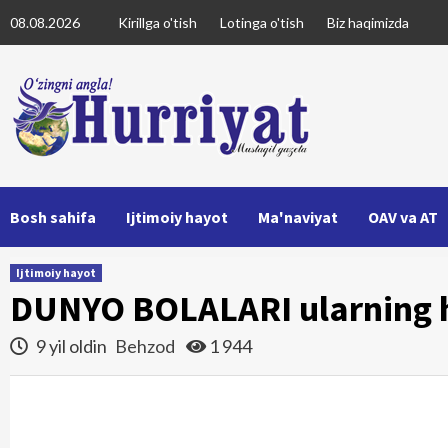
Skip
08.08.2026
Kirillga o'tish
Lotinga o'tish
Biz haqimizda
to
content
Bosh sahifa
Ijtimoiy hayot
Ma'naviyat
OAV va AT
Ijtimoiy hayot
DUNYO BOLALARI ularning 
9 yil oldin
Behzod
1 944