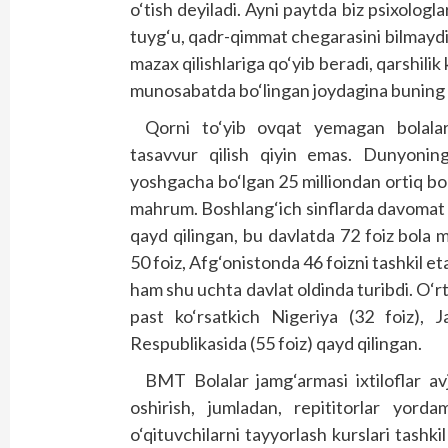
o‘tish deyiladi. Ayni paytda biz psixologl
tuyg‘u, qadr-qimmat chegarasini bilmaydi, 
mazax qilishlariga qo‘yib beradi, qarshilik
munosabatda bo‘lingan joydagina buning
Qorni to‘yib ovqat yemagan bolalarn
tasavvur qilish qiyin emas. Dunyoni
yoshgacha bo‘lgan 25 milliondan ortiq bola 
mahrum. Boshlang‘ich sinflarda davomat 
qayd qilingan, bu davlatda 72 foiz bola
50 foiz, Afg‘onistonda 46 foizni tashkil 
ham shu uchta davlat oldinda turibdi. O‘r
past ko‘rsatkich Nigeriya (32 foiz), 
Respublikasida (55 foiz) qayd qilingan.
BMT Bolalar jamg‘armasi ixtiloflar av
oshirish, jumladan, repititorlar yorda
o‘qituvchilarni tayyorlash kurslari tashki