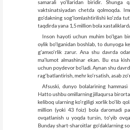
samarali yo‘llaridan biridir. Shunga
vaktsinatsiyadan chetda qolmoqda. Immu
go‘dakning sog‘lomlashtirilishi ko‘zda t
taqdirda yana 1,5 million bola xastaliklar
Inson hayoti uchun muhim bo‘lgan biri
oylik bo‘lganidan boshlab, to dunyoga ke
g‘amxo‘rlik zarur. Ana shu davrda od
ma’lumot almashinar ekan. Bu esa kishin
uchun poydevor bo‘ladi. Aynan shu davrda 
rag‘batlantirish, mehr ko‘rsatish, asab zo
Afsuski, dunyo bolalarining hammas
Hatto ushbu omillarning jillaqursa biror
keliboq ularning ko‘rgiligi xorlik bo‘lib
million (yoki 43 foiz) bola daromadi pa
ovqatlanish u yoqda tursin, to‘yib ovq
Bunday shart-sharoitlar go‘daklarning sog‘l