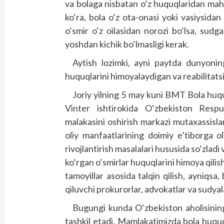
va bolaga nisbatan o‘z huquqlaridan mah
ko‘ra, bola o‘z ota-onasi yoki vasiysi
o‘smir o‘z oilasidan norozi bo‘lsa, sud
yoshdan kichik bo‘lmasligi kerak.
Aytish lozimki, ayni paytda dunyoni
huquqlarini himoyalaydigan va reabilitatsi
Joriy yilning 5 may kuni BMT Bola huqu
Vinter ishtirokida O‘zbekiston Respubl
malakasini oshirish markazi mutaxassislar
oliy manfaatlarining doimiy e’tiborga ol
rivojlantirish masalalari hususida so‘zlad
ko‘rgan o‘smirlar huquqlarini himoya qilis
tamoyillar asosida talqin qilish, ayniqsa
qiluvchi prokurorlar, advokatlar va sudyala
Bugungi kunda O‘zbekiston aholisining
tashkil etadi. Mamlakatimizda bola huquql