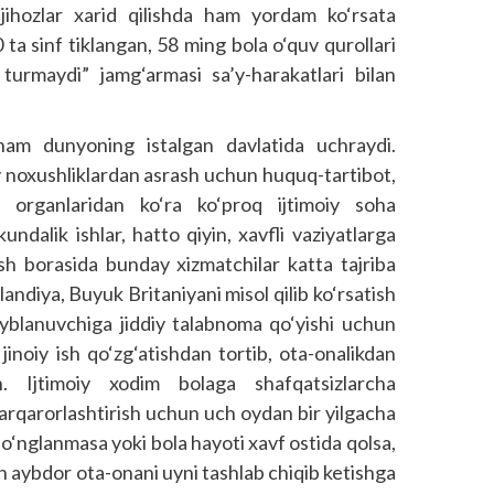
jihozlar xarid qilishda ham yordam ko‘rsata
ta sinf tiklangan, 58 ming bola o‘quv qurollari
 turmaydi” jamg‘armasi sa’y-harakatlari bilan
 ham dunyoning istalgan davlatida uchraydi.
 noxushliklardan asrash uchun huquq-tartibot,
sh organlaridan ko‘ra ko‘proq ijtimoiy soha
undalik ishlar, hatto qiyin, xavfli vaziyatlarga
sh borasida bunday xizmatchilar katta tajriba
ndiya, Buyuk Britaniyani misol qilib ko‘rsatish
ayblanuvchiga jiddiy talabnoma qo‘yishi uchun
jinoiy ish qo‘zg‘atishdan tortib, ota-onalikdan
. Ijtimoiy xodim bolaga shafqatsizlarcha
arqarorlashtirish uchun uch oydan bir yilgacha
 o‘nglanmasa yoki bola hayoti xavf ostida qolsa,
lan aybdor ota-onani uyni tashlab chiqib ketishga