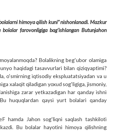
bolalarni himoya qilish kuni” nishonlanadi. Mazkur
 bolalar farovonligiga bag‘ishlangan Butunjahon
imoyalanmoqda? Bolalikning beg‘ubor olamiga
unyo haqidagi tasavvurlari bilan qiziqyaptimi?
da, o‘smirning iqtisodiy ekspluatatsiyadan va u
higa xalaqit qiladigan yoxud sog‘ligiga, jismoniy,
vojlanishiga zarar yetkazadigan har qanday ishni
 Bu huquqlardan qaysi yurt bolalari qanday
eF hamda Jahon sog‘liqni saqlash tashkiloti
kazdi. Bu bolalar hayotini himoya qilishning