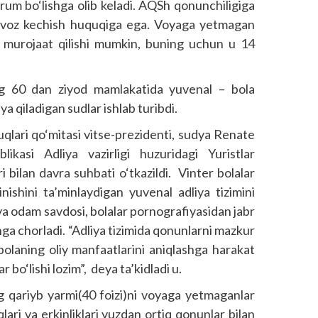
rum bo‘lishga olib keladi. AQSh qonunchiligiga
dan voz kechish huquqiga ega. Voyaga yetmagan
ga murojaat qilishi mumkin, buning uchun u 14
ng 60 dan ziyod mamlakatida yuvenal – bola
ya qiladigan sudlar ishlab turibdi.
qlari qo‘mitasi vitse-prezidenti, sudya Renate
ikasi Adliya vazirligi huzuridagi Yuristlar
i bilan davra suhbati o‘tkazildi. Vinter bolalar
inishini ta’minlaydigan yuvenal adliya tizimini
i va odam savdosi, bolalar pornografiyasidan jabr
hga chorladi. “Adliya tizimida qonunlarni mazkur
, bolaning oliy manfaatlarini aniqlashga harakat
r bo‘lishi lozim”, deya ta’kidladi u.
 qariyb yarmi(40 foizi)ni voyaga yetmaganlar
ari va erkinliklari yuzdan ortiq qonunlar bilan