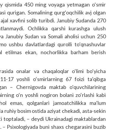
iy qismida 450 ming voyaga yetmagan o‘smir
asi qurigan. Somalining qurg‘oqchilik avj olgan
ajal xavfini solib turibdi. Janubiy Sudanda 270
tlanmaydi. Ochlikka qarshi kurashga ulush
ya Janubiy Sudan va Somali aholisi uchun 250
mmo ushbu davlatlardagi qurolli to‘qnashuvlar
l etilmas ekan, nochorlikka barham berish
asida onalar va chaqaloqlar o‘limi bo‘yicha
 11-17 yoshli o‘smirlarning 67 foizi ta’qibga
lgan – Chernigovda maktab o‘quvchilarining
mirning o‘n yoshli nogiron bolani zo‘rlashi kabi
l emas, qolganlari jamoatchilikka ma’lum
la ruhiy bosim ostida aziyat chekadi, asta-sekin
ti toptaladi, – deydi Ukrainadagi maktablardan
. – Psixologiyada buni shaxs chegarasini buzib