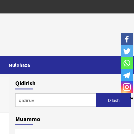
Mulohaza
Qidirish
Qidirshish:
Muammo