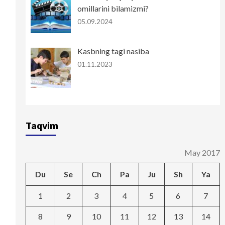
omillarini bilamizmi?
05.09.2024
Kasbning tagi nasiba
01.11.2023
Taqvim
May 2017
Du
Se
Ch
Pa
Ju
Sh
Ya
1
2
3
4
5
6
7
8
9
10
11
12
13
14