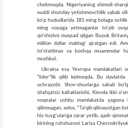
chekmoqda. Nigeriyaning shimoli-sharq
xuddi shunday yetishmovchilik sabab sill
ko‘p hududlarida 185 ming bolaga ochlik 
ming voyaga yetmaganlar to‘yib ovqa
qo‘shishni maqsad qilgan Buyuk Britani
million dollar mablag‘ ajratgan edi. A
to‘xtatilmas va boshqa muammolar ha
mushkul.
Ukraina esa Yevropa mamlakatlari or
“lider”lik qilib kelmoqda. Bu davlatda
uchrayotir. Shov-shuvlarga sabab bo‘
shafqatsiz kaltaklanishi, Kievda ikki o‘s
voqealar ushbu mamlakatda yagona ho
qilinmagan, xolos. “Ta’qib qilinayotgan bo
his-tuyg‘ulariga zarar yetib, qadr-qimma
birining ruhshunosi Larisa Chernokrilyuk