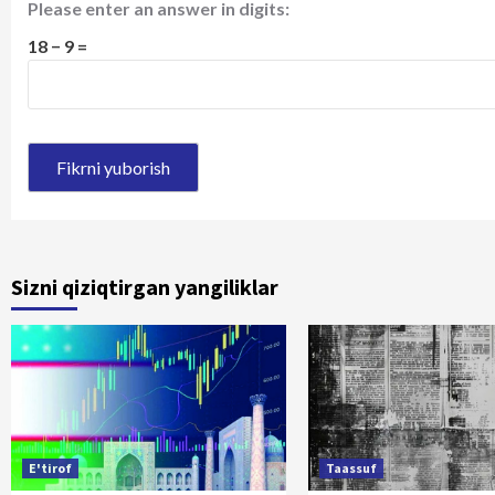
Please enter an answer in digits:
18 − 9 =
Sizni qiziqtirgan yangiliklar
E'tirof
Taassuf