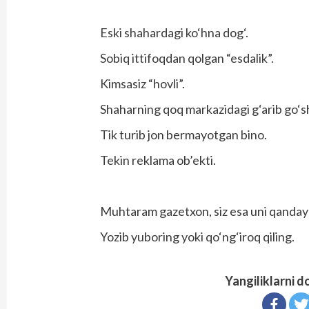
Eski shahardagi ko‘hna dog‘.
Sobiq ittifoqdan qolgan “esdalik”.
Kimsasiz “hovli”.
Shaharning qoq markazidagi g‘arib go‘s
Tik turib jon bermayotgan bino.
Tekin reklama ob’ekti.
Muhtaram gazetxon, siz esa uni qanday 
Yozib yuboring yoki qo‘ng‘iroq qiling.
Yangiliklarni d