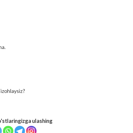
ha.
izohlaysiz?
o'stlaringizga ulashing