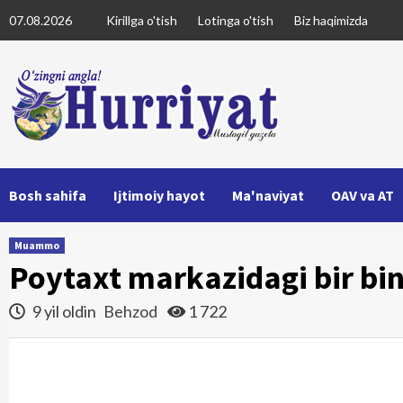
Skip
07.08.2026
Kirillga o'tish
Lotinga o'tish
Biz haqimizda
to
content
Bosh sahifa
Ijtimoiy hayot
Ma'naviyat
OAV va AT
Muammo
Poytaxt markazidagi bir bin
9 yil oldin
Behzod
1 722