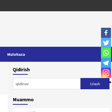
Mulohaza
Qidirish
Qidirshish:
Muammo