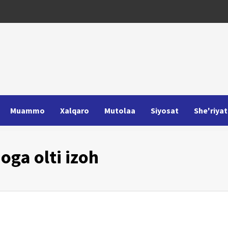
Muammo
Xalqaro
Mutolaa
Siyosat
She'riyat
oga olti izoh