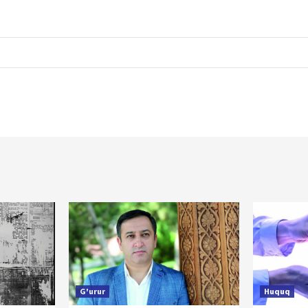
G'urur
Huquq