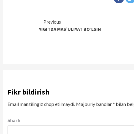
Continue
Previous
YIGITDA MAS’ULIYAT BO‘LSIN
Reading
Fikr bildirish
Email manzilingiz chop etilmaydi.
Majburiy bandlar
*
bilan bel
Sharh