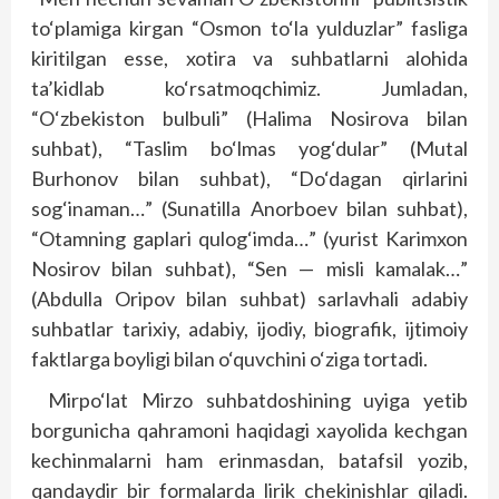
to‘plamiga kirgan “Osmon to‘la yulduzlar” fasliga
kiritilgan esse, xotira va suhbatlarni alohida
ta’kidlab ko‘rsatmoqchimiz. Jumladan,
“O‘zbekiston bulbuli” (Halima Nosirova bilan
suhbat), “Taslim bo‘lmas yog‘dular” (Mutal
Burhonov bilan suhbat), “Do‘dagan qirlarini
sog‘inaman…” (Sunatilla Anorboev bilan suhbat),
“Otamning gaplari qulog‘imda…” (yurist Karimxon
Nosirov bilan suhbat), “Sen — misli kamalak…”
(Abdulla Oripov bilan suhbat) sarlavhali adabiy
suhbatlar tarixiy, adabiy, ijodiy, biografik, ijtimoiy
faktlarga boyligi bilan o‘quvchini o‘ziga tortadi.
Mirpo‘lat Mirzo suhbatdoshining uyiga yetib
borgunicha qahramoni haqidagi xayolida kechgan
kechinmalarni ham erinmasdan, batafsil yozib,
qandaydir bir formalarda lirik chekinishlar qiladi.