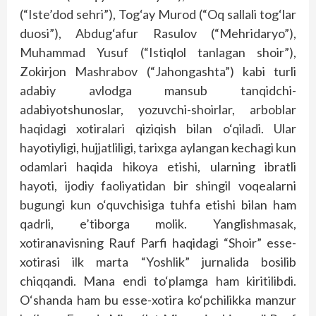
(“Iste’dod sehri”), Tog‘ay Murod (“Oq sallali tog‘lar
duosi”), Abdug‘afur Rasulov (“Mehridaryo”),
Muhammad Yusuf (“Istiqlol tanlagan shoir”),
Zokirjon Mashrabov (“Jahongashta”) kabi turli
adabiy avlodga mansub tanqidchi-
adabiyotshunoslar, yozuvchi-shoirlar, arboblar
haqidagi xotiralari qiziqish bilan o‘qiladi. Ular
hayotiyligi, hujjatliligi, tarixga aylangan kechagi kun
odamlari haqida hikoya etishi, ularning ibratli
hayoti, ijodiy faoliyatidan bir shingil voqealarni
bugungi kun o‘quvchisiga tuhfa etishi bilan ham
qadrli, e’tiborga molik. Yanglishmasak,
xotiranavisning Rauf Parfi haqidagi “Shoir” esse-
xotirasi ilk marta “Yoshlik” jurnalida bosilib
chiqqandi. Mana endi to‘plamga ham kiritilibdi.
O‘shanda ham bu esse-xotira ko‘pchilikka manzur