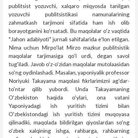
publitsist yozuvchi, xalqaro miqyosda tanilgan
yozuvchi publitsistikasi namunalarining
zahmatkash tarjimoni sifatida ham ish olib
borayotganini ko‘rsatadi. Bu maqolalar o‘z vaqtida
“Jahon adabiyoti” jurnali sahifalarida e’lon etilgan.
Nima uchun Mirpo‘lat Mirzo mazkur publitsistik
maqolalar tarjimasiga qo‘l urdi, degan savol
tug‘iladi. Javob o‘z-o‘zidan maqolalar mutolaasidan
so‘ng oydinlashadi. Masalan, yaponiyalik professor
Noriyuki Takayama maqolasi fikrlarimizni ag‘dar-
to‘ntar qilib yubordi. Unda Takayamaning
O‘zbekiston haqida o‘ylari, ona vatani
Yaponiyadagi ish yuritish tizimi bilan
O‘zbekistondagi ish yuritish tizimi muqoyasa
qilinadiki, maqolada bildirilgan qiyoslardan so‘ng
o‘zbek xalqining ishga, rahbarga, rahbarning