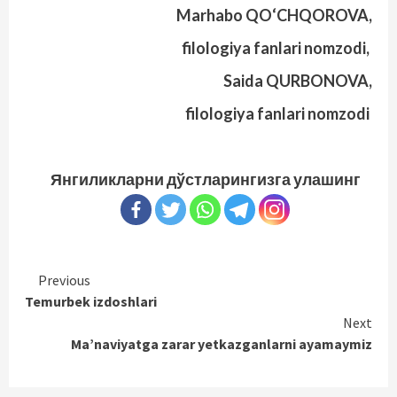
Marhabo QO‘CHQOROVA,
filologiya fanlari nomzodi,
Saida QURBONOVA,
filologiya fanlari nomzodi
Янгиликларни дўстларингизга улашинг
Continue
Previous
Temurbek izdoshlari
Reading
Next
Ma’naviyatga zarar yetkazganlarni ayamaymiz