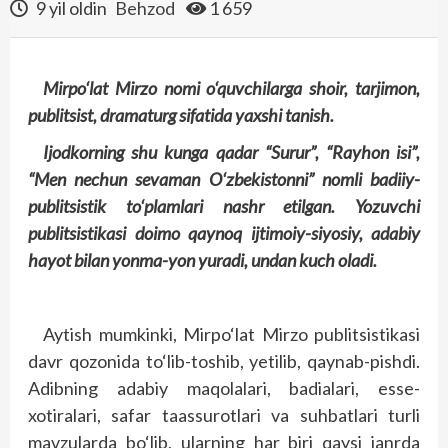
9 yil oldin
Behzod
1 659
Mirpo‘lat Mirzo nomi o‘quvchilarga shoir, tarjimon,
publitsist, dramaturg sifatida yaxshi tanish.
Ijodkorning shu kunga qadar “Surur”, “Rayhon isi”,
“Men nechun sevaman O‘zbekistonni” nomli badiiy-
publitsistik to‘plamlari nashr etilgan. Yozuvchi
publitsistikasi doimo qaynoq ijtimoiy-siyosiy, adabiy
hayot bilan yonma-yon yuradi, undan kuch oladi.
Aytish mumkinki, Mirpo‘lat Mirzo publitsistikasi
davr qozonida to‘lib-toshib, yetilib, qaynab-pishdi.
Adibning adabiy maqolalari, badialari, esse-
xotiralari, safar taassurotlari va suhbatlari turli
mavzularda bo‘lib, ularning har biri qaysi janrda