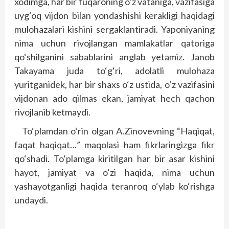
xodimga, har bir fuqaroning o‘z vataniga, vazifasiga
uyg‘oq vijdon bilan yondashishi kerakligi haqidagi
mulohazalari kishini sergaklantiradi. Yaponiyaning
nima uchun rivojlangan mamlakatlar qatoriga
qo‘shilganini sabablarini anglab yetamiz. Janob
Takayama juda to‘g‘ri, adolatli mulohaza
yuritganidek, har bir shaxs o‘z ustida, o‘z vazifasini
vijdonan ado qilmas ekan, jamiyat hech qachon
rivojlanib ketmaydi.
To‘plamdan o‘rin olgan A.Zinovevning “Haqiqat,
faqat haqiqat…” maqolasi ham fikrlaringizga fikr
qo‘shadi. To‘plamga kiritilgan har bir asar kishini
hayot, jamiyat va o‘zi haqida, nima uchun
yashayotganligi haqida teranroq o‘ylab ko‘rishga
undaydi.