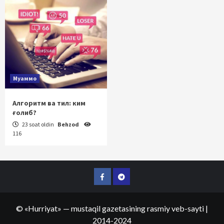
Муаммо
Алгоритм ва тил: ким
ғолиб?
23 soat oldin
Behzod
116
Facebook
Telegram
©
«Hurriyat»
— mustaqil gazetasining rasmiy veb-sayti
|
2014-2024