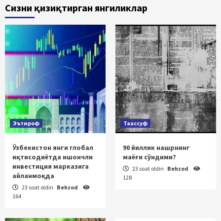
Сизни қизиқтирган янгиликлар
Эътироф
Таассуф
Ўзбекистон янги глобал
90 йиллик нашрнинг
иқтисодиётда ишончли
маёғи сўндими?
инвестиция марказига
23 soat oldin
Behzod
айланмоқда
128
23 soat oldin
Behzod
164