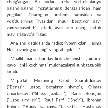
chulg‘angan. Bu nurlar ko‘cha yoritqichlariyu
baland-baland imoratlarning derazalaridan ham
yog‘iladi. Charog‘on oqshom nafasidan va
yog‘dularning jilvasidan shuur beixtiyor davr
zamzamasini his etadi, ayni aslo uning shitob
mavjlariga yo‘g‘rilgan.
Ana shu daqiqalarda radiopriyomnikdan Halima
Nosirovaning qo‘shig‘i yangrab qoldi… ”
Muallif mana shunday lirik chekinishlar, xotira-
xayol, ichki-kechinmali mulohazalarni suhbatga olib
kiradi.
Mirpo‘lat Mirzoning Ozod Sharafiddinov
(“Benazir ustoz, betakror siymo”), O‘lmas
Umarbekov (“Shaxs jozibasi”), Ramz Bobojon
(“Uzoq umr siri”), Rauf Parfi (“Shoir”), Ibrohim
Rahim (“Boqiy samimiyat”), O‘tkir Hoshimov