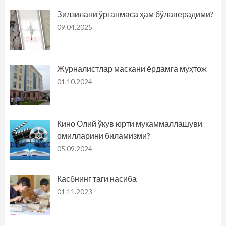
Зилзилани ўрганмаса ҳам бўлаверадими?
09.04.2025
Журналистлар маскани ёрдамга муҳтож
01.10.2024
Кино Олий ўқув юрти мукаммаллашуви
омилларини биламизми?
05.09.2024
Касбнинг таги насиба
01.11.2023