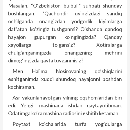
Masalan, “O‘zbekiston bulbuli” suhbati shunday
boshlangan: “Qachondir uyingizdagi sandiq
ochilganda onangizdan yodgorlik kiyimlarga
daf’atan ko‘zingiz tushganmi? O‘shanda qandoq
hayajon gupurgan ko‘nglingizda? Qanday
xayollarga tolgansiz? Xotiralarga
chulg‘anganingizda onangizning mehrini
dimog‘ingizda qayta tuyganmisiz?
Men Halima Nosirovaning qo‘shiqlarini
eshitganimda xuddi shundoq hayajonni boshdan
kechiraman.
Asr yakunlanayotgan yilning oqshomlaridan biri
edi. Yengil mashinada ishdan qaytayotibman.
Odatimga ko‘ra mashina radiosini eshitib ketaman.
Poytaxt ko‘chalarida turfa yog‘dularga