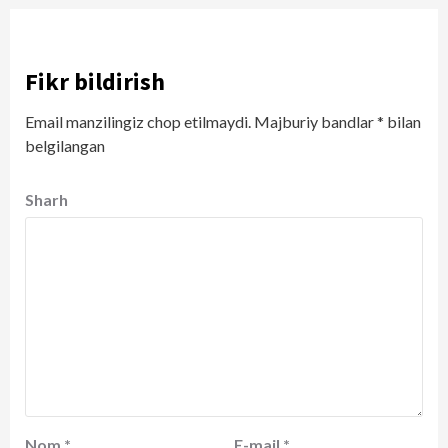
Fikr bildirish
Email manzilingiz chop etilmaydi.
Majburiy bandlar
*
bilan
belgilangan
Sharh
Nom
*
E-mail
*