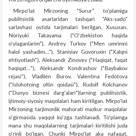
Mirpo‘lat Mirzoning “Surur” to‘plamiga
publitsistik asarlaridan tashqari “Aks-sado”
sarlavhasi ostida tarjimalari berilgan. Xususan,
Noriyuki Takayama (“O‘zbekiston haqida
o‘ylaganlarim”), Andrey Turkov (“Men umrimni
halol yashadim…”), Stanislav Govoruxin (“Xalqni
ehtiyotlash”), Aleksandr Zinovev (“Haqiqat, faqat
haqiqat…”), Aleksandr Kondrashov (“Baybakov
rejasi”), Vladilen Burov, Valentina Fedotova
(“Islohotning oltin qoidasi”), Rudolf Kolchanov
(“Dunyo biznesi darg‘alari”)larning publitsistik,
ijtimoiy-siyosiy maqolalari ham kiritilgan. Mirpo‘lat
Mirzoning tarjimonlik mahorati mazkur maqolalar
o‘girmasida yaqqol ko‘zga tashlanadi. To‘plamga
mana shu maqolalarning tarjimalari kiritilishi juda
o‘rinli bo‘lgan. Chunki Mirpo‘lat aka nafaqat,