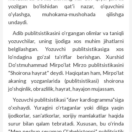
yozilgan bo‘lishidan qat’i nazar, o‘quvchini
o‘ylashga, muhokama-mushohada qilishga
undaydi.
Adib publitsistikasini o‘rgangan olimlar va taniqli
yozuvchilar, uning ijodiga xos muhim jihatlarni
belgilashgan. Yozuvchi publitsistikasiga xos
lo‘ndagina go‘zal ta’riflar berishgan. Xurshid
Do‘stmuhammad Mirpo‘lat Mirzo publitsistikasini
“Shoirona hayrat” deydi. Haqiqatan ham, Mirpo‘lat
akaning yozganlarida (publitsistikasi) shoirona
jo‘shqinlik, obrazlilik, hayrat, hayajon mujassam.
Yozuvchi publitsistikasi “davr kardiogramma”siga
o‘xshaydi. Yuragini o‘rtaganlar yoki diliga yaqin
ijodkorlar, san’atkorlar, xorijiy mamlakatlar haqida
surur bilan qalam tebratadi. Xususan, bu o‘rinda
“Men nechun sevaman O‘zbekistonni” publitsistik