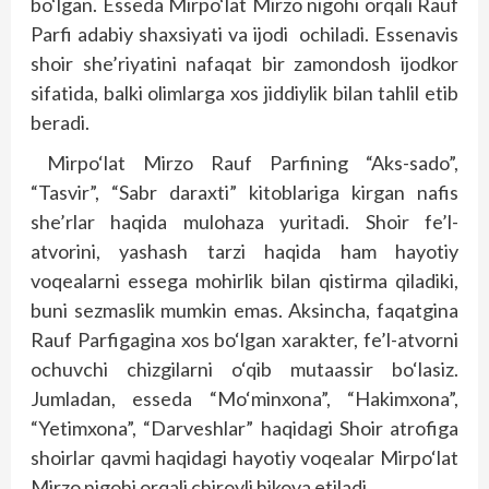
bo‘lgan. Esseda Mirpo‘lat Mirzo nigohi orqali Rauf
Parfi adabiy shaxsiyati va ijodi ochiladi. Essenavis
shoir she’riyatini nafaqat bir zamondosh ijodkor
sifatida, balki olimlarga xos jiddiylik bilan tahlil etib
beradi.
Mirpo‘lat Mirzo Rauf Parfining “Aks-sado”,
“Tasvir”, “Sabr daraxti” kitoblariga kirgan nafis
she’rlar haqida mulohaza yuritadi. Shoir fe’l-
atvorini, yashash tarzi haqida ham hayotiy
voqealarni essega mohirlik bilan qistirma qiladiki,
buni sezmaslik mumkin emas. Aksincha, faqatgina
Rauf Parfigagina xos bo‘lgan xarakter, fe’l-atvorni
ochuvchi chizgilarni o‘qib mutaassir bo‘lasiz.
Jumladan, esseda “Mo‘minxona”, “Hakimxona”,
“Yetimxona”, “Darveshlar” haqidagi Shoir atrofiga
shoirlar qavmi haqidagi hayotiy voqealar Mirpo‘lat
Mirzo nigohi orqali chiroyli hikoya etiladi.