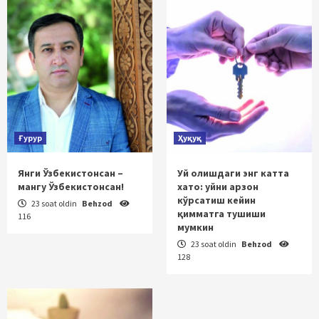
Ғурур
Ҳуқуқ
Янги Ўзбекистонсан –
Уй олишдаги энг катта
мангу Ўзбекистонсан!
хато: уйни арзон
кўрсатиш кейин
23 soat oldin
Behzod
қимматга тушиши
116
мумкин
23 soat oldin
Behzod
128