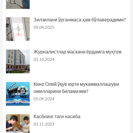
Зилзилани ўрганмаса ҳам бўлаверадими?
09.04.2025
Журналистлар маскани ёрдамга муҳтож
01.10.2024
Кино Олий ўқув юрти мукаммаллашуви
омилларини биламизми?
05.09.2024
Касбнинг таги насиба
01.11.2023