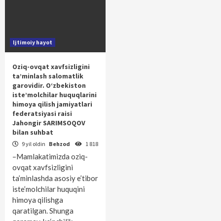
Ijtimoiy hayot
Oziq-ovqat xavfsizligini
ta’minlash salomatlik
garovidir. O‘zbekiston
iste’molchilar huquqlarini
himoya qilish jamiyatlari
federatsiyasi raisi
Jahongir SARIMSOQOV
bilan suhbat
9 yil oldin
Behzod
1 818
–Mamlakatimizda oziq-
ovqat xavfsizligini
ta’minlashda asosiy e’tibor
iste’molchilar huquqini
himoya qilishga
qaratilgan. Shunga