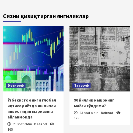
Сизни қизиқтирган янгиликлар
Эътироф
Таассуф
Ўзбекистон янги глобал
90 йиллик нашрнинг
иқтисодиётда ишончли
маёғи сўндими?
инвестиция марказига
23 soat oldin
Behzod
айланмоқда
128
23 soat oldin
Behzod
165