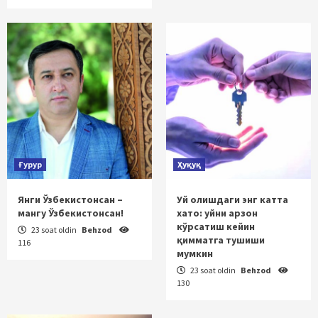
Ғурур
Ҳуқуқ
Янги Ўзбекистонсан –
Уй олишдаги энг катта
мангу Ўзбекистонсан!
хато: уйни арзон
кўрсатиш кейин
23 soat oldin
Behzod
қимматга тушиши
116
мумкин
23 soat oldin
Behzod
130