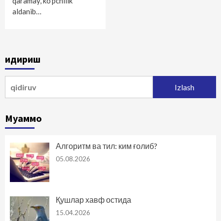
qaramay, ko‘pchilik
aldanib…
Қидириш
Qidirshish:
Муаммо
Алгоритм ва тил: ким ғолиб?
05.08.2026
Қушлар хавф остида
15.04.2026