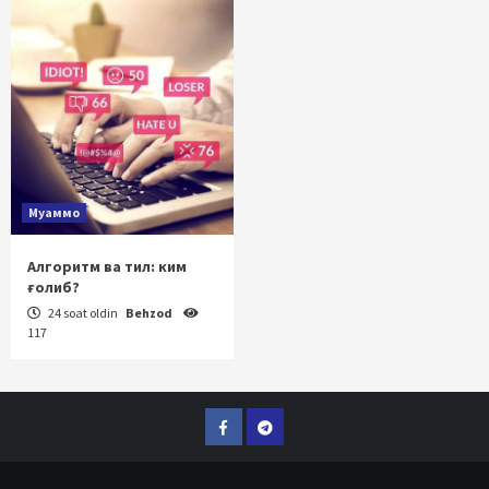
Муаммо
Алгоритм ва тил: ким
ғолиб?
24 soat oldin
Behzod
117
Facebook
Telegram