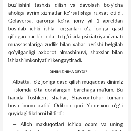
buzilishini tashxis qilish va davolash bo‘yicha
aholiga ayrim xizmatlar ko‘rsatishga ruxsat etildi.
Qolaversa, qarorga ko‘ra, joriy yil 1 apreldan
boshlab ichki ishlar organlari o‘z joniga qasd
qilingan har bir holat to‘g‘risida psixiatriya xizmati
muassasalariga zudlik bilan xabar berishi belgilab
qo‘yilganligi axborot almashinuvi, shaxslar bilan
ishlash imkoniyatini kengaytiradi.
DINIMIZ NIMA DEYDI?
Albatta, o‘z joniga qasd qilish muqaddas dinimiz
— islomda o‘ta qoralangani barchaga ma’lum. Bu
haqida Toshkent shahar, Shayxontohur tumani
bosh imom xatibi Odilxon qori Yunusxon o‘g‘li
quyidagi fikrlarni bildirdi:
— Alloh maxluqotlari ichida odam va uning