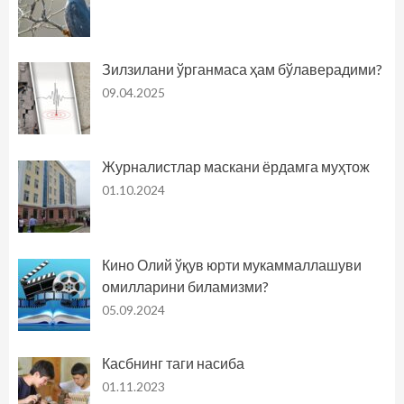
Зилзилани ўрганмаса ҳам бўлаверадими?
09.04.2025
Журналистлар маскани ёрдамга муҳтож
01.10.2024
Кино Олий ўқув юрти мукаммаллашуви
омилларини биламизми?
05.09.2024
Касбнинг таги насиба
01.11.2023