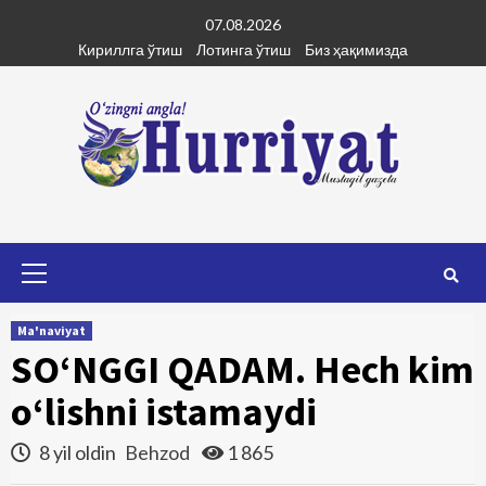
Skip
07.08.2026
to
Кириллга ўтиш
Лотинга ўтиш
Биз ҳақимизда
content
Primary
Menu
Ma'naviyat
SO‘NGGI QADAM. Hech kim
o‘lishni istamaydi
8 yil oldin
Behzod
1 865