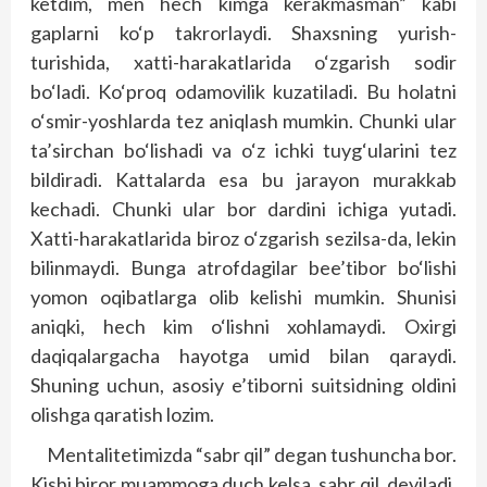
ketdim, men hech kimga kerakmasman” kabi
gaplarni ko‘p takrorlaydi. Shaxsning yurish-
turishida, xatti-harakatlarida o‘zgarish sodir
bo‘ladi. Ko‘proq odamovilik kuzatiladi. Bu holatni
o‘smir-yoshlarda tez aniqlash mumkin. Chunki ular
ta’sirchan bo‘lishadi va o‘z ichki tuyg‘ularini tez
bildiradi. Kattalarda esa bu jarayon murakkab
kechadi. Chunki ular bor dardini ichiga yutadi.
Xatti-harakatlarida biroz o‘zgarish sezilsa-da, lekin
bilinmaydi. Bunga atrofdagilar bee’tibor bo‘lishi
yomon oqibatlarga olib kelishi mumkin. Shunisi
aniqki, hech kim o‘lishni xohlamaydi. Oxirgi
daqiqalargacha hayotga umid bilan qaraydi.
Shuning uchun, asosiy e’tiborni suitsidning oldini
olishga qaratish lozim.
Mentalitetimizda “sabr qil” degan tushuncha bor.
Kishi biror muammoga duch kelsa, sabr qil, deyiladi.