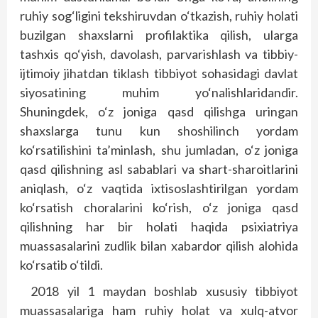
ruhiy sog‘ligini tekshiruvdan o‘tkazish, ruhiy holati
buzilgan shaxslarni profilaktika qilish, ularga
tashxis qo‘yish, davolash, parvarishlash va tibbiy-
ijtimoiy jihatdan tiklash tibbiyot sohasidagi davlat
siyosatining muhim yo‘nalishlaridandir.
Shuningdek, o‘z joniga qasd qilishga uringan
shaxslarga tunu kun shoshilinch yordam
ko‘rsatilishini ta’minlash, shu jumladan, o‘z joniga
qasd qilishning asl sabablari va shart-sharoitlarini
aniqlash, o‘z vaqtida ixtisoslashtirilgan yordam
ko‘rsatish choralarini ko‘rish, o‘z joniga qasd
qilishning har bir holati haqida psixiatriya
muassasalarini zudlik bilan xabardor qilish alohida
ko‘rsatib o‘tildi.
2018 yil 1 maydan boshlab xususiy tibbiyot
muassasalariga ham ruhiy holat va xulq-atvor