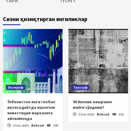
« APR
IYUN »
Сизни қизиқтирган янгиликлар
Эътироф
Таассуф
Ўзбекистон янги глобал
90 йиллик нашрнинг
иқтисодиётда ишончли
маёғи сўндими?
инвестиция марказига
2 kun oldin
Behzod
154
айланмоқда
2 kun oldin
Behzod
196