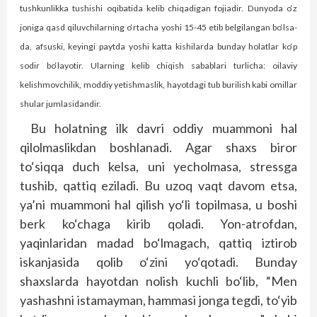
tushkunlikka tushishi oqibatida kelib chiqadigan fojiadir. Dunyoda o‘z
joniga qasd qiluvchilarning o‘rtacha yoshi 15-45 etib belgilangan bo‘lsa-
da, afsuski, keyingi paytda yoshi katta kishilarda bunday holatlar ko‘p
sodir bo‘layotir. Ularning kelib chiqish sabablari turlicha: oilaviy
kelishmovchilik, moddiy yetishmaslik, hayotdagi tub burilish kabi omillar
shular jumlasidandir.
Bu holatning ilk davri oddiy muammoni hal
qilolmaslikdan boshlanadi. Agar shaxs biror
to‘siqqa duch kelsa, uni yecholmasa, stressga
tushib, qattiq eziladi. Bu uzoq vaqt davom etsa,
ya’ni muammoni hal qilish yo‘li topilmasa, u boshi
berk ko‘chaga kirib qoladi. Yon-atrofdan,
yaqinlaridan madad bo‘lmagach, qattiq iztirob
iskanjasida qolib o‘zini yo‘qotadi. Bunday
shaxslarda hayotdan nolish kuchli bo‘lib, “Men
yashashni istamayman, hammasi jonga tegdi, to‘yib