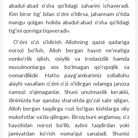
abadul-abad o‘sha qo‘lidagi zaharini ichaveradi.
Kim biror tig‘ bilan o‘zini o‘ldirsa, jahannam o‘tida
mangu qolgan holida abadul-abad o‘sha qo‘lidagi
tig‘ini qorniga tiqaveradi».
O‘zini o‘zi o‘ldirish Allohning qazoi qadariga
norozi bo‘lish, Alloh bergan hayot ne’matiga
nonko‘rlik qilish, osiylik va irodasizlik hamda
musulmonlarga xos bo‘lmagan qo‘rqoqlik va
nomardlikdir. Hatto payg‘ambarimiz sollallohu
alayhi vasallam o‘zini o‘zi o‘ldirgan odamga janoza
namozi o‘qimaganlar. Shuni unutmaslik kerakki,
dinimizda har qanday sharoitda go‘zal sabr qilgan,
Alloh bergan taqdirga rozi bo‘lgan kishilarga oliy
mukofotlar va’da qilingan. Biroq buni anglamay, o‘z
hayotidan norozi bo‘lib, aybni taqdirdan yoki
jamiyatdan ko‘rish noma’qul sanaladi. Shunisi