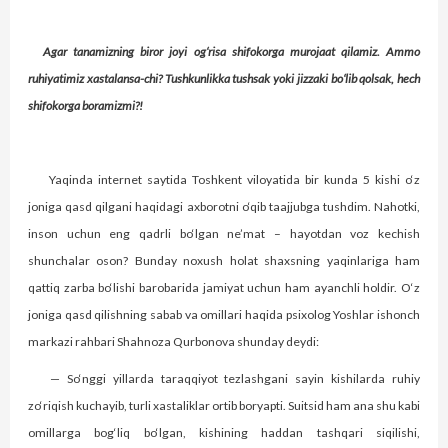
Agar tanamizning biror joyi og‘risa shifokorga murojaat qilamiz. Ammo
ruhiyatimiz xastalansa-chi? Tushkunlikka tushsak yoki jizzaki bo‘lib qolsak, hech
shifokorga boramizmi?!
Yaqinda internet saytida Toshkent viloyatida bir kunda 5 kishi o‘z
joniga qasd qilgani haqidagi axborotni o‘qib taajjubga tushdim. Nahotki,
inson uchun eng qadrli bo‘lgan ne’mat – hayotdan voz kechish
shunchalar oson? Bunday noxush holat shaxsning yaqinlariga ham
qattiq zarba bo‘lishi barobarida jamiyat uchun ham ayanchli holdir. O‘z
joniga qasd qilishning sabab va omillari haqida psixolog Yoshlar ishonch
markazi rahbari Shahnoza Qurbonova shunday deydi:
— So‘nggi yillarda taraqqiyot tezlashgani sayin kishilarda ruhiy
zo‘riqish kuchayib, turli xastaliklar ortib boryapti. Suitsid ham ana shu kabi
omillarga bog‘liq bo‘lgan, kishining haddan tashqari siqilishi,