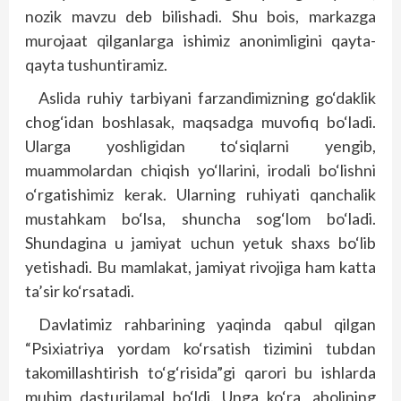
nozik mavzu deb bilishadi. Shu bois, markazga
murojaat qilganlarga ishimiz anonimligini qayta-
qayta tushuntiramiz.
Aslida ruhiy tarbiyani farzandimizning go‘daklik
chog‘idan boshlasak, maqsadga muvofiq bo‘ladi.
Ularga yoshligidan to‘siqlarni yengib,
muammolardan chiqish yo‘llarini, irodali bo‘lishni
o‘rgatishimiz kerak. Ularning ruhiyati qanchalik
mustahkam bo‘lsa, shuncha sog‘lom bo‘ladi.
Shundagina u jamiyat uchun yetuk shaxs bo‘lib
yetishadi. Bu mamlakat, jamiyat rivojiga ham katta
ta’sir ko‘rsatadi.
Davlatimiz rahbarining yaqinda qabul qilgan
“Psixiatriya yordam ko‘rsatish tizimini tubdan
takomillashtirish to‘g‘risida”gi qarori bu ishlarda
muhim dasturilamal bo‘ldi. Unga ko‘ra, aholining