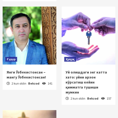
Ғурур
Ҳуқуқ
Янги Ўзбекистонсан –
Уй олишдаги энг катта
мангу Ўзбекистонсан!
хато: уйни арзон
кўрсатиш кейин
2 kun oldin
Behzod
141
қимматга тушиши
мумкин
2 kun oldin
Behzod
157