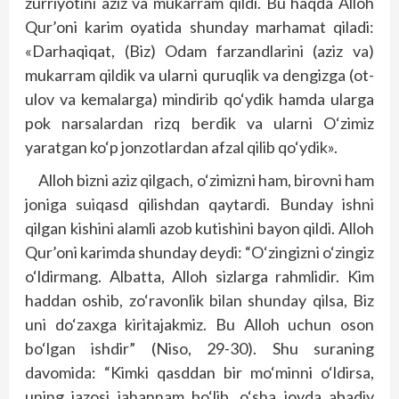
zurriyotini aziz va mukarram qildi. Bu haqda Alloh
Qur’oni karim oyatida shunday marhamat qiladi:
«Darhaqiqat, (Biz) Odam farzandlarini (aziz va)
mukarram qildik va ularni quruqlik va dengizga (ot-
ulov va kemalarga) mindirib qo‘ydik hamda ularga
pok narsalardan rizq berdik va ularni O‘zimiz
yaratgan ko‘p jonzotlardan afzal qilib qo‘ydik».
Alloh bizni aziz qilgach, o‘zimizni ham, birovni ham
joniga suiqasd qilishdan qaytardi. Bunday ishni
qilgan kishini alamli azob kutishini bayon qildi. Alloh
Qur’oni karimda shunday deydi: “O‘zingizni o‘zingiz
o‘ldirmang. Albatta, Alloh sizlarga rahmlidir. Kim
haddan oshib, zo‘ravonlik bilan shunday qilsa, Biz
uni do‘zaxga kiritajakmiz. Bu Alloh uchun oson
bo‘lgan ishdir” (Niso, 29-30). Shu suraning
davomida: “Kimki qasddan bir mo‘minni o‘ldirsa,
uning jazosi jahannam bo‘lib, o‘sha joyda abadiy