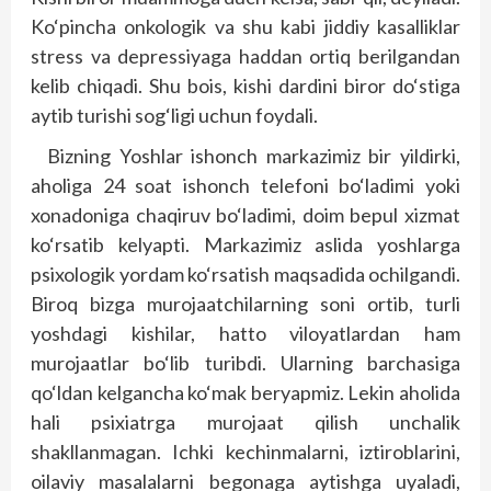
Ko‘pincha onkologik va shu kabi jiddiy kasalliklar
stress va depressiyaga haddan ortiq berilgandan
kelib chiqadi. Shu bois, kishi dardini biror do‘stiga
aytib turishi sog‘ligi uchun foydali.
Bizning Yoshlar ishonch markazimiz bir yildirki,
aholiga 24 soat ishonch telefoni bo‘ladimi yoki
xonadoniga chaqiruv bo‘ladimi, doim bepul xizmat
ko‘rsatib kelyapti. Markazimiz aslida yoshlarga
psixologik yordam ko‘rsatish maqsadida ochilgandi.
Biroq bizga murojaatchilarning soni ortib, turli
yoshdagi kishilar, hatto viloyatlardan ham
murojaatlar bo‘lib turibdi. Ularning barchasiga
qo‘ldan kelgancha ko‘mak beryapmiz. Lekin aholida
hali psixiatrga murojaat qilish unchalik
shakllanmagan. Ichki kechinmalarni, iztiroblarini,
oilaviy masalalarni begonaga aytishga uyaladi,