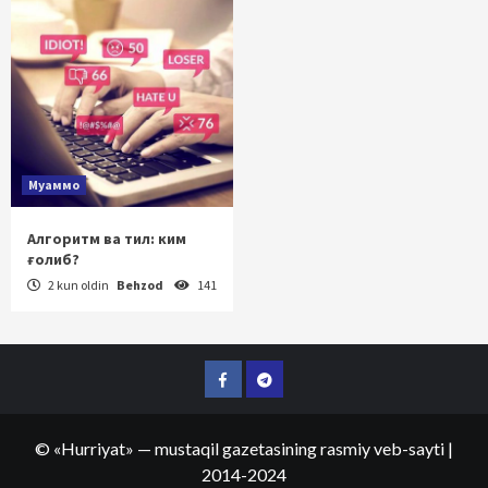
Муаммо
Алгоритм ва тил: ким
ғолиб?
2 kun oldin
Behzod
141
Facebook
Telegram
©
«Hurriyat»
— mustaqil gazetasining rasmiy veb-sayti
|
2014-2024