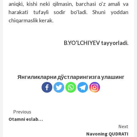
aniqki, kishi neki qilmasin, barchasi o‘z amali va
harakati tufayli sodir bo‘ladi. Shuni yoddan
chiqarmaslik kerak.
B.YO‘LCHIYEV tayyorladi.
Янгиликларни дўстларингизга улашинг
Continue
Previous
Otamni eslab…
Reading
Next
Navoning QUDRATI