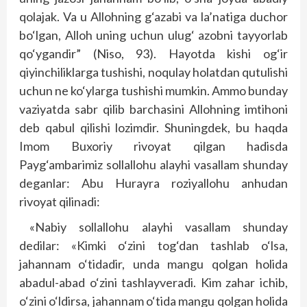
qolajak. Va u Allohning g‘azabi va la’natiga duchor
bo‘lgan, Alloh uning uchun ulug‘ azobni tayyorlab
qo‘ygandir” (Niso, 93). Hayotda kishi og‘ir
qiyinchiliklarga tushishi, noqulay holatdan qutulishi
uchun ne ko‘ylarga tushishi mumkin. Ammo bunday
vaziyatda sabr qilib barchasini Allohning imtihoni
deb qabul qilishi lozimdir. Shuningdek, bu haqda
Imom Buxoriy rivoyat qilgan hadisda
Payg‘ambarimiz sollallohu alayhi vasallam shunday
deganlar: Abu Hurayra roziyallohu anhudan
rivoyat qilinadi:
«Nabiy sollallohu alayhi vasallam shunday
dedilar: «Kimki o‘zini tog‘dan tashlab o‘lsa,
jahannam o‘tidadir, unda mangu qolgan holida
abadul-abad o‘zini tashlayveradi. Kim zahar ichib,
o‘zini o‘ldirsa, jahannam o‘tida mangu qolgan holida