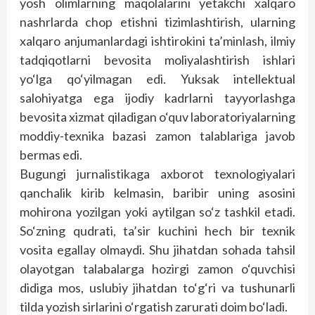
yosh olimlarning maqolalarini yetakchi xalqaro
nashrlarda chop etishni tizimlashtirish, ularning
xalqaro anjumanlardagi ishtirokini ta’minlash, ilmiy
tadqiqotlarni bevosita moliyalashtirish ishlari
yo‘lga qo‘yilmagan edi. Yuksak intellektual
salohiyatga ega ijodiy kadrlarni tayyorlashga
bevosita xizmat qiladigan o‘quv laboratoriyalarning
moddiy-texnika bazasi zamon talablariga javob
bermas edi.
Bugungi jurnalistikaga axborot texnologiyalari
qanchalik kirib kelmasin, baribir uning asosini
mohirona yozilgan yoki aytilgan so‘z tashkil etadi.
So‘zning qudrati, ta’sir kuchini hech bir texnik
vosita egallay olmaydi. Shu jihatdan sohada tahsil
olayotgan talabalarga hozirgi zamon o‘quvchisi
didiga mos, uslubiy jihatdan to‘g‘ri va tushunarli
tilda yozish sirlarini o‘rgatish zarurati doim bo‘ladi.