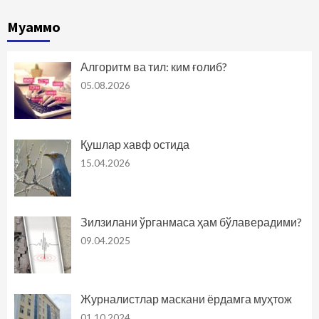
Муаммо
Алгоритм ва тил: ким ғолиб?
05.08.2026
Қушлар хавф остида
15.04.2026
Зилзилани ўрганмаса ҳам бўлаверадими?
09.04.2025
Журналистлар маскани ёрдамга муҳтож
01.10.2024