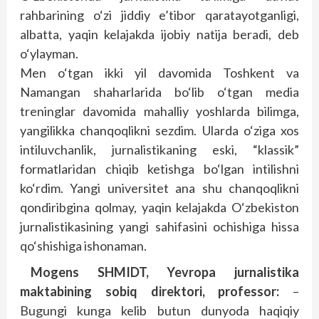
rahbarining o‘zi jiddiy e’tibor qaratayotganligi,
albatta, yaqin kelajakda ijobiy natija beradi, deb
o‘ylayman.
Men o‘tgan ikki yil davomida Toshkent va
Namangan shaharlarida bo‘lib o‘tgan media
treninglar davomida mahalliy yoshlarda bilimga,
yangilikka chanqoqlikni sezdim. Ularda o‘ziga xos
intiluvchanlik, jurnalistikaning eski, “klassik”
formatlaridan chiqib ketishga bo‘lgan intilishni
ko‘rdim. Yangi universitet ana shu chanqoqlikni
qondiribgina qolmay, yaqin kelajakda O‘zbekiston
jurnalistikasining yangi sahifasini ochishiga hissa
qo‘shishiga ishonaman.
Mogens SHMIDT, Yevropa jurnalistika
maktabining sobiq direktori, professor:
–
Bugungi kunga kelib butun dunyoda haqiqiy