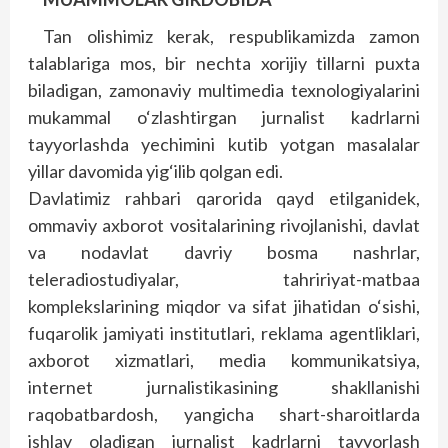
Tan olishimiz kerak, respublikamizda zamon
talablariga mos, bir nechta xorijiy tillarni puxta
biladigan, zamonaviy multimedia texnologiyalarini
mukammal o‘zlashtirgan jurnalist kadrlarni
tayyorlashda yechimini kutib yotgan masalalar
yillar davomida yig‘ilib qolgan edi.
Davlatimiz rahbari qarorida qayd etilganidek,
ommaviy axborot vositalarining rivojlanishi, davlat
va nodavlat davriy bosma nashrlar,
teleradiostudiyalar, tahririyat-matbaa
komplekslarining miqdor va sifat jihatidan o‘sishi,
fuqarolik jamiyati institutlari, reklama agentliklari,
axborot xizmatlari, media kommunikatsiya,
internet jurnalistikasining shakllanishi
raqobatbardosh, yangicha shart-sharoitlarda
ishlay oladigan jurnalist kadrlarni tayyorlash