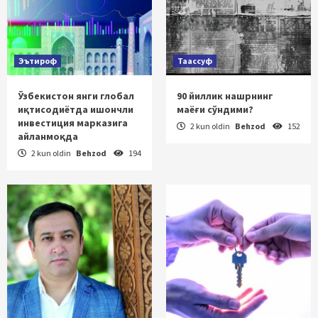
Эътироф
Таассуф
Ўзбекистон янги глобал
90 йиллик нашрнинг
иқтисодиётда ишончли
маёғи сўндими?
инвестиция марказига
2 kun oldin
Behzod
152
айланмоқда
2 kun oldin
Behzod
194