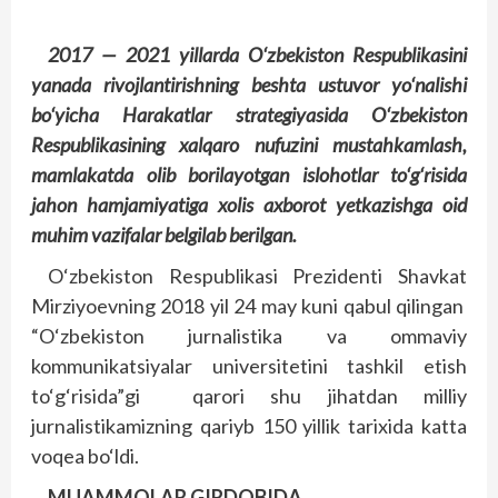
2017 — 2021 yillarda O‘zbekiston Respublikasini
yanada rivojlantirishning beshta ustuvor yo‘nalishi
bo‘yicha Harakatlar strategiyasida O‘zbekiston
Respublikasining xalqaro nufuzini mustahkamlash,
mamlakatda olib borilayotgan islohotlar to‘g‘risida
jahon hamjamiyatiga xolis axborot yetkazishga oid
muhim vazifalar belgilab berilgan.
O‘zbekiston Respublikasi Prezidenti Shavkat
Mirziyoevning 2018 yil 24 may kuni qabul qilingan
“O‘zbekiston jurnalistika va ommaviy
kommunikatsiyalar universitetini tashkil etish
to‘g‘risida”gi qarori shu jihatdan milliy
jurnalistikamizning qariyb 150 yillik tarixida katta
voqea bo‘ldi.
MUAMMOLAR GIRDOBIDA