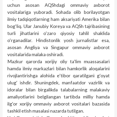
uchun asosan AQShdagi ommaviy axborot
vositalariga yuboradi. Sohada olib borilayotgan
ilmiy tadqiqotlarning ham aksariyati Amerika bilan
bog‘liq. Ular Janubiy Koreya va AQSh tajribasining
turli jihatlarini o‘zaro qiyosiy tahlil shaklida
o‘rganadilar. Hindistonlik yosh jurnalistlar esa,
asosan Angliya va Singapur ommaviy axborot
vositalarida malaka oshiradi.
Mazkur qarorda xorijiy oliy ta’lim muassasalari
hamda ilmiy markazlari bilan hamkorlik aloqalarini
rivojlantirishga alohida e’tibor qaratilgani g‘oyat
ulug‘ ishdir. Shuningdek, manfaatdor vazirlik va
idoralar bilan birgalikda talabalarning malakaviy
amaliyotlarini belgilangan tartibda milliy hamda
ilg‘or xorijiy ommaviy axborot vositalari bazasida
tashkil etish masalasi nazarda tutilgan.