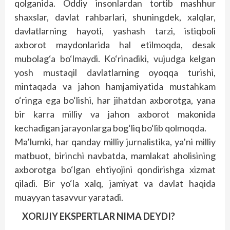
qolganida. Oddiy insonlardan tortib mashhur
shaxslar, davlat rahbarlari, shuningdek, xalqlar,
davlatlarning hayoti, yashash tarzi, istiqboli
axborot maydonlarida hal etilmoqda, desak
mubolag‘a bo‘lmaydi. Ko‘rinadiki, vujudga kelgan
yosh mustaqil davlatlarning oyoqqa turishi,
mintaqada va jahon hamjamiyatida mustahkam
o‘ringa ega bo‘lishi, har jihatdan axborotga, yana
bir karra milliy va jahon axborot makonida
kechadigan jarayonlarga bog‘liq bo‘lib qolmoqda.
Ma’lumki, har qanday milliy jurnalistika, ya’ni milliy
matbuot, birinchi navbatda, mamlakat aholisining
axborotga bo‘lgan ehtiyojini qondirishga xizmat
qiladi. Bir yo‘la xalq, jamiyat va davlat haqida
muayyan tasavvur yaratadi.
XORIJIY EKSPERTLAR NIMA DEYDI?