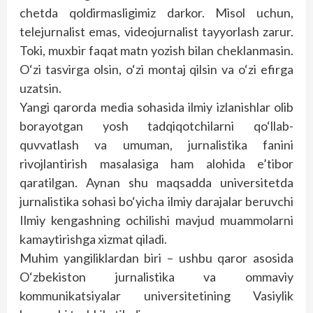
chetda qoldirmasligimiz darkor. Misol uchun,
telejurnalist emas, videojurnalist tayyorlash zarur.
Toki, muxbir faqat matn yozish bilan cheklanmasin.
O‘zi tasvirga olsin, o‘zi montaj qilsin va o‘zi efirga
uzatsin.
Yangi qarorda media sohasida ilmiy izlanishlar olib
borayotgan yosh tadqiqotchilarni qo‘llab-
quvvatlash va umuman, jurnalistika fanini
rivojlantirish masalasiga ham alohida e’tibor
qaratilgan. Aynan shu maqsadda universitetda
jurnalistika sohasi bo‘yicha ilmiy darajalar beruvchi
Ilmiy kengashning ochilishi mavjud muammolarni
kamaytirishga xizmat qiladi.
Muhim yangiliklardan biri – ushbu qaror asosida
O‘zbekiston jurnalistika va ommaviy
kommunikatsiyalar universitetining Vasiylik