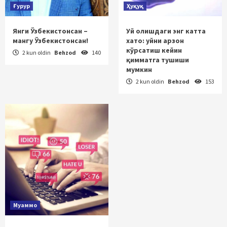
Ғурур
Ҳуқуқ
Янги Ўзбекистонсан –
Уй олишдаги энг катта
мангу Ўзбекистонсан!
хато: уйни арзон
кўрсатиш кейин
2 kun oldin
Behzod
140
қимматга тушиши
мумкин
2 kun oldin
Behzod
153
Муаммо