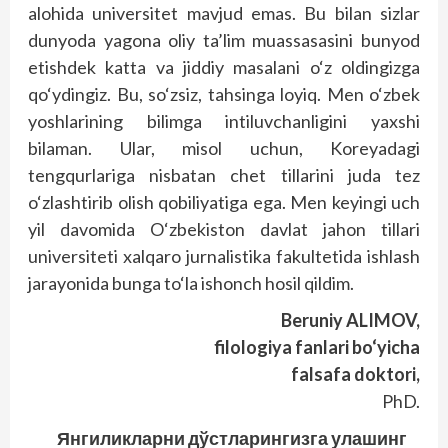
alohida universitet mavjud emas. Bu bilan sizlar
dunyoda yagona oliy ta’lim muassasasini bunyod
etishdek katta va jiddiy masalani o‘z oldingizga
qo‘ydingiz. Bu, so‘zsiz, tahsinga loyiq. Men o‘zbek
yoshlarining bilimga intiluvchanligini yaxshi
bilaman. Ular, misol uchun, Koreyadagi
tengqurlariga nisbatan chet tillarini juda tez
o‘zlashtirib olish qobiliyatiga ega. Men keyingi uch
yil davomida O‘zbekiston davlat jahon tillari
universiteti xalqaro jurnalistika fakultetida ishlash
jarayonida bunga to‘la ishonch hosil qildim.
Beruniy ALIMOV,
filologiya fanlari bo‘yicha
falsafa doktori,
PhD.
Янгиликларни дўстларингизга улашинг