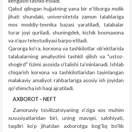
kengashi tashkil etiladi.
Qabul qilingan hujjatning yana bir e’tiborga molik
jihati shundaki, universitetda zamon talablariga
mos moddiy-texnika bazasi yaratiladi, talabalar
turar joyi quriladi, shuningdek, kichik bosmaxona
va o‘quv telestudiyasi barpo etiladi.
Qarorga ko‘ra, korxona va tashkilotlar ob’ektlarida
talabalarning amaliyotini tashkil qilish va “ustoz-
shogird” tizimi asosida o‘talishi ta’minlanadi. Ishlab
chiqarish korxona va tashkilotlaridan tayinlangan
malakaviy amaliyot rahbarlariga asosiy ish joyidan
qo‘shimcha ish haqi ajratiladi.
AXBOROT – NEFT
Zamonaviy tsivilizatsiyaning o‘ziga xos muhim
xususiyatlaridan biri, uning mavqei, salohiyati,
taqdiri ko‘p jihatdan axborotga bog‘liq bo‘lib