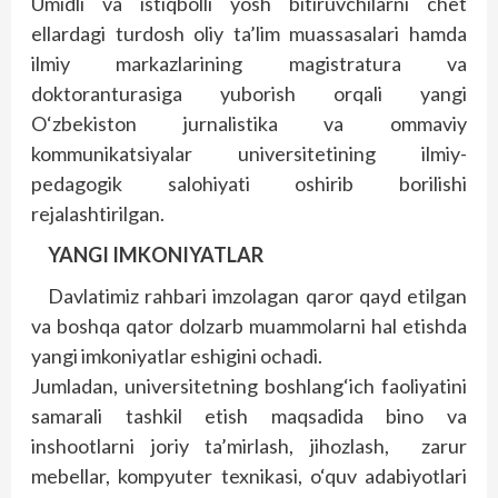
Umidli va istiqbolli yosh bitiruvchilarni chet
ellardagi turdosh oliy ta’lim muassasalari hamda
ilmiy markazlarining magistratura va
doktoranturasiga yuborish orqali yangi
O‘zbekiston jurnalistika va ommaviy
kommunikatsiyalar universitetining ilmiy-
pedagogik salohiyati oshirib borilishi
rejalashtirilgan.
YANGI IMKONIYATLAR
Davlatimiz rahbari imzolagan qaror qayd etilgan
va boshqa qator dolzarb muammolarni hal etishda
yangi imkoniyatlar eshigini ochadi.
Jumladan, universitetning boshlang‘ich faoliyatini
samarali tashkil etish maqsadida bino va
inshootlarni joriy ta’mirlash, jihozlash, zarur
mebellar, kompyuter texnikasi, o‘quv adabiyotlari