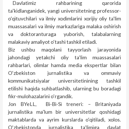
Davlatimiz rahbarining qarorida
ta’kidlanganidek, yangi universitetning professor-
o‘qituvchilari va ilmiy xodimlarini xorijiy oliy ta’lim
muassasalari va ilmiy markazlariga malaka oshirish
va doktoranturaga yuborish, talabalarning
malakaviy amaliyot o‘tashi tashkil etiladi.
Biz ushbu maqolani tayyorlash jarayonida
jahondagi yetakchi oliy ta’lim muassasalari
rahbarlari, olimlar hamda media ekspertlar bilan
O‘zbekiston jurnalistika va ommaviy
kommunikatsiyalar universitetinining tashkil
etilishi haqida suhbatlashib, ularning bu boradagi
fikr-mulohazalarini o‘rgandik.
Jon BYeLL, Bi-Bi-Si treneri: – Britaniyada
jurnalistika ma’lum bir universitetlar qoshidagi
maktablarda va ayrim kurslarda o‘qitiladi, xolos.
O‘zbekistonda jurnalistika ta’limiga davlat