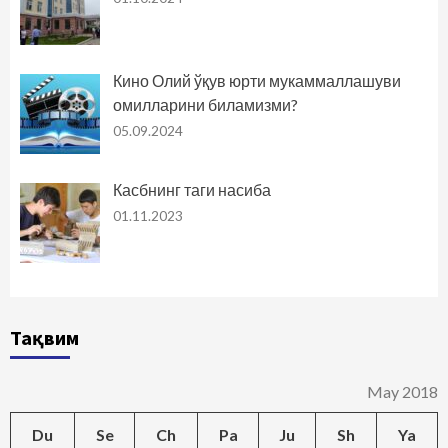
Кино Олий ўқув юрти мукаммаллашуви
омилларини биламизми?
05.09.2024
Касбнинг таги насиба
01.11.2023
Тақвим
May 2018
Du
Se
Ch
Pa
Ju
Sh
Ya