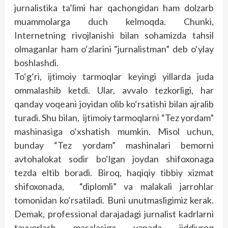
jurnalistika ta’limi har qachongidan ham dolzarb
muammolarga duch kelmoqda. Chunki,
Internetning rivojlanishi bilan sohamizda tahsil
olmaganlar ham o‘zlarini “jurnalistman” deb o‘ylay
boshlashdi.
To‘g‘ri, ijtimoiy tarmoqlar keyingi yillarda juda
ommalashib ketdi. Ular, avvalo tezkorligi, har
qanday voqeani joyidan olib ko‘rsatishi bilan ajralib
turadi. Shu bilan, ijtimoiy tarmoqlarni “Tez yordam”
mashinasiga o‘xshatish mumkin. Misol uchun,
bunday “Tez yordam” mashinalari bemorni
avtohalokat sodir bo‘lgan joydan shifoxonaga
tezda eltib boradi. Biroq, haqiqiy tibbiy xizmat
shifoxonada, “diplomli” va malakali jarrohlar
tomonidan ko‘rsatiladi. Buni unutmasligimiz kerak.
Demak, professional darajadagi jurnalist kadrlarni
tayyorlash masalasiga yanada jiddiyroq