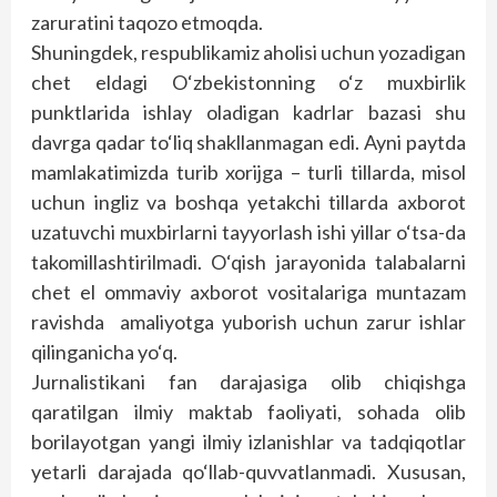
zaruratini taqozo etmoqda.
Shuningdek, respublikamiz aholisi uchun yozadigan
chet eldagi O‘zbekistonning o‘z muxbirlik
punktlarida ishlay oladigan kadrlar bazasi shu
davrga qadar to‘liq shakllanmagan edi. Ayni paytda
mamlakatimizda turib xorijga – turli tillarda, misol
uchun ingliz va boshqa yetakchi tillarda axborot
uzatuvchi muxbirlarni tayyorlash ishi yillar o‘tsa-da
takomillashtirilmadi. O‘qish jarayonida talabalarni
chet el ommaviy axborot vositalariga muntazam
ravishda amaliyotga yuborish uchun zarur ishlar
qilinganicha yo‘q.
Jurnalistikani fan darajasiga olib chiqishga
qaratilgan ilmiy maktab faoliyati, sohada olib
borilayotgan yangi ilmiy izlanishlar va tadqiqotlar
yetarli darajada qo‘llab-quvvatlanmadi. Xususan,