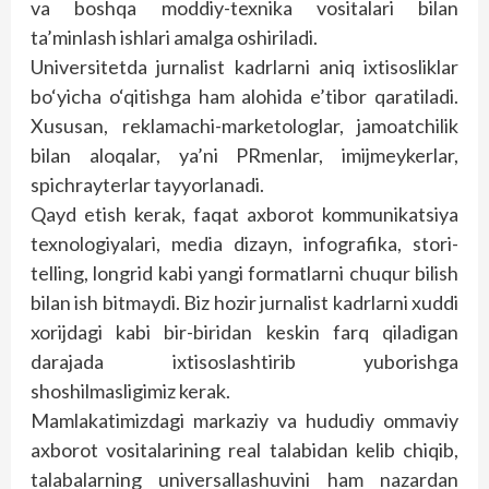
va boshqa moddiy-texnika vositalari bilan
ta’minlash ishlari amalga oshiriladi.
Universitetda jurnalist kadrlarni aniq ixtisosliklar
bo‘yicha o‘qitishga ham alohida e’tibor qaratiladi.
Xususan, reklamachi-marketologlar, jamoatchilik
bilan aloqalar, ya’ni PRmenlar, imijmeykerlar,
spichrayterlar tayyorlanadi.
Qayd etish kerak, faqat axborot kommunikatsiya
texnologiyalari, media dizayn, infografika, stori-
telling, longrid kabi yangi formatlarni chuqur bilish
bilan ish bitmaydi. Biz hozir jurnalist kadrlarni xuddi
xorijdagi kabi bir-biridan keskin farq qiladigan
darajada ixtisoslashtirib yuborishga
shoshilmasligimiz kerak.
Mamlakatimizdagi markaziy va hududiy ommaviy
axborot vositalarining real talabidan kelib chiqib,
talabalarning universallashuvini ham nazardan