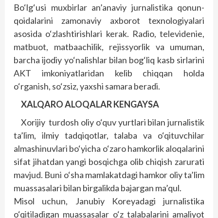
Bo‘lg‘usi muxbirlar an’anaviy jurnalistika qonun-
qoidalarini zamonaviy axborot texnologiyalari
asosida o‘zlashtirishlari kerak. Radio, televidenie,
matbuot, matbaachilik, rejissyorlik va umuman,
barcha ijodiy yo‘nalishlar bilan bog‘liq kasb sirlarini
AKT imkoniyatlaridan kelib chiqqan holda
o‘rganish, so‘zsiz, yaxshi samara beradi.
XALQARO ALOQALAR KENGAYSA
Xorijiy turdosh oliy o‘quv yurtlari bilan jurnalistik
ta’lim, ilmiy tadqiqotlar, talaba va o‘qituvchilar
almashinuvlari bo‘yicha o‘zaro hamkorlik aloqalarini
sifat jihatdan yangi bosqichga olib chiqish zarurati
mavjud. Buni o‘sha mamlakatdagi hamkor oliy ta’lim
muassasalari bilan birgalikda bajargan ma’qul.
Misol uchun, Janubiy Koreyadagi jurnalistika
o‘qitiladigan muassasalar o‘z talabalarini amaliyot