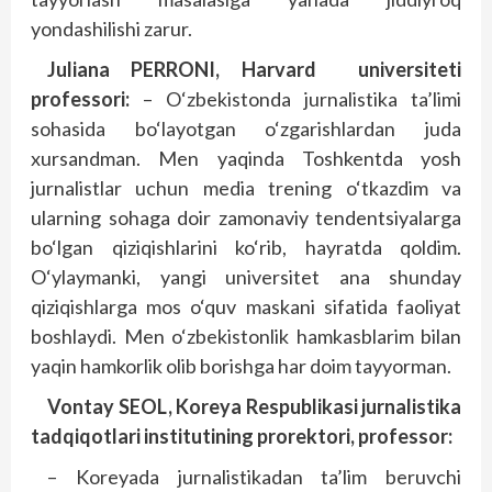
yondashilishi zarur.
Juliana PERRONI, Harvard universiteti
professori:
– O‘zbekistonda jurnalistika ta’limi
sohasida bo‘layotgan o‘zgarishlardan juda
xursandman. Men yaqinda Toshkentda yosh
jurnalistlar uchun media trening o‘tkazdim va
ularning sohaga doir zamonaviy tendentsiyalarga
bo‘lgan qiziqishlarini ko‘rib, hayratda qoldim.
O‘ylaymanki, yangi universitet ana shunday
qiziqishlarga mos o‘quv maskani sifatida faoliyat
boshlaydi. Men o‘zbekistonlik hamkasblarim bilan
yaqin hamkorlik olib borishga har doim tayyorman.
Vontay SEOL, Koreya Respublikasi jurnalistika
tadqiqotlari institutining prorektori, professor:
– Koreyada jurnalistikadan ta’lim beruvchi