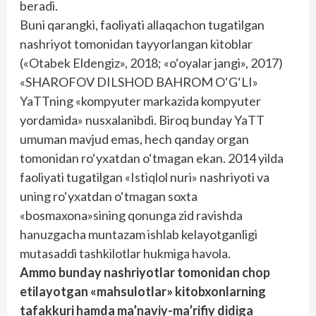
beradi.
Buni qarangki, faoliyati allaqachon tugatilgan
nashriyot tomonidan tayyorlangan kitoblar
(«Otabek Eldengiz», 2018; «o‘oyalar jangi», 2017)
«SHAROFOV DILSHOD BAHROM O‘G‘LI»
YaTTning «kompyuter markazida kompyuter
yordamida» nusxalanibdi. Biroq bunday YaTT
umuman mavjud emas, hech qanday organ
tomonidan ro‘yxatdan o‘tmagan ekan. 2014 yilda
faoliyati tugatilgan «Istiqlol nuri» nashriyoti va
uning ro‘yxatdan o‘tmagan soxta
«bosmaxona»sining qonunga zid ravishda
hanuzgacha muntazam ishlab kelayotganligi
mutasaddi tashkilotlar hukmiga havola.
Ammo bunday nashriyotlar tomonidan chop
etilayotgan «mahsulotlar» kitobxonlarning
tafakkuri hamda ma’naviy-ma’rifiy didiga