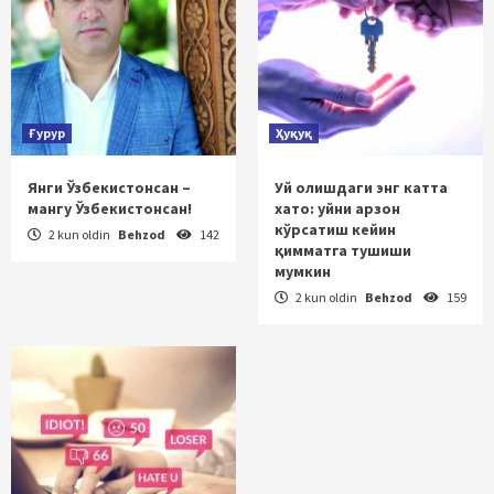
Ғурур
Ҳуқуқ
Янги Ўзбекистонсан –
Уй олишдаги энг катта
мангу Ўзбекистонсан!
хато: уйни арзон
кўрсатиш кейин
2 kun oldin
Behzod
142
қимматга тушиши
мумкин
2 kun oldin
Behzod
159