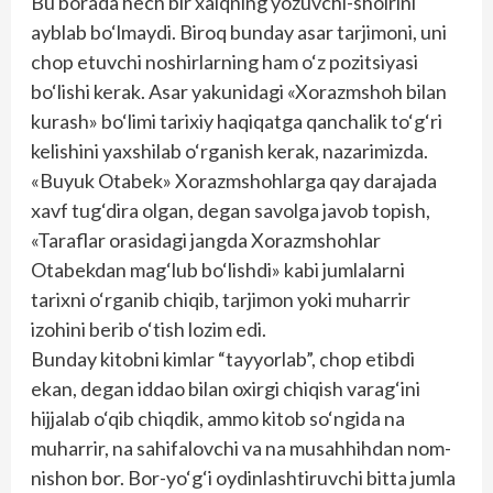
Bu borada hech bir xalqning yozuvchi-shoirini
ayblab bo‘lmaydi. Biroq bunday asar tarjimoni, uni
chop etuvchi noshirlarning ham o‘z pozitsiyasi
bo‘lishi kerak. Asar yakunidagi «Xorazmshoh bilan
kurash» bo‘limi tarixiy haqiqatga qanchalik to‘g‘ri
kelishini yaxshilab o‘rganish kerak, nazarimizda.
«Buyuk Otabek» Xorazmshohlarga qay darajada
xavf tug‘dira olgan, degan savolga javob topish,
«Taraflar orasidagi jangda Xorazmshohlar
Otabekdan mag‘lub bo‘lishdi» kabi jumlalarni
tarixni o‘rganib chiqib, tarjimon yoki muharrir
izohini berib o‘tish lozim edi.
Bunday kitobni kimlar “tayyorlab”, chop etibdi
ekan, degan iddao bilan oxirgi chiqish varag‘ini
hijjalab o‘qib chiqdik, ammo kitob so‘ngida na
muharrir, na sahifalovchi va na musahhihdan nom-
nishon bor. Bor-yo‘g‘i oydinlashtiruvchi bitta jumla