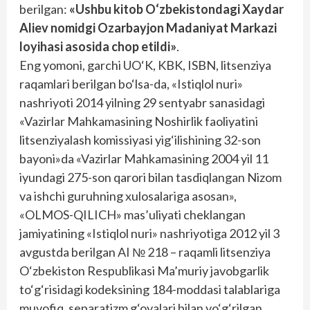
berilgan:
«Ushbu kitob O‘zbekistondagi Xaydar
Aliev nomidgi Ozarbayjon Madaniyat Markazi
loyihasi asosida chop etildi»
.
Eng yomoni, garchi UO‘K, KBK, ISBN, litsenziya
raqamlari berilgan bo‘lsa-da, «Istiqlol nuri»
nashriyoti 2014 yilning 29 sentyabr sanasidagi
«Vazirlar Mahkamasining Noshirlik faoliyatini
litsenziyalash komissiyasi yig‘ilishining 32-son
bayoni»da «Vazirlar Mahkamasining 2004 yil 11
iyundagi 275-son qarori bilan tasdiqlangan Nizom
va ishchi guruhning xulosalariga asosan»,
«OLMOS-QILICH» mas’uliyati cheklangan
jamiyatining «Istiqlol nuri» nashriyotiga 2012 yil 3
avgustda berilgan AI № 218 – raqamli litsenziya
O‘zbekiston Respublikasi Ma’muriy javobgarlik
to‘g‘risidagi kodeksining 184-moddasi talablariga
muvofiq, separatizm g‘oyalari bilan yo‘g‘rilgan