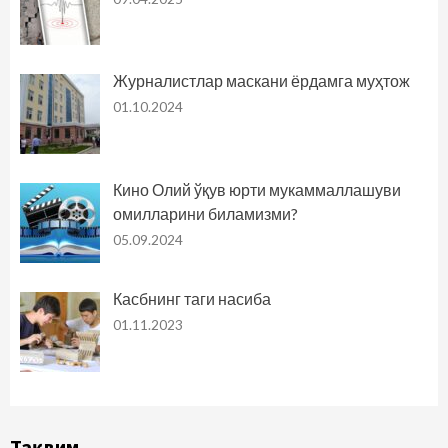
Журналистлар маскани ёрдамга муҳтож
01.10.2024
Кино Олий ўқув юрти мукаммаллашуви
омилларини биламизми?
05.09.2024
Касбнинг таги насиба
01.11.2023
Тақвим