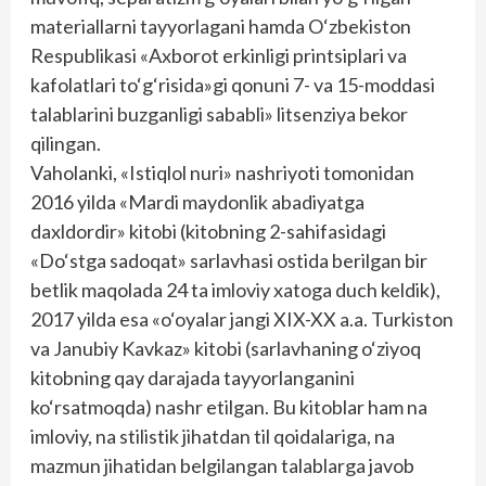
materiallarni tayyorlagani hamda O‘zbekiston
Respublikasi «Axborot erkinligi printsiplari va
kafolatlari to‘g‘risida»gi qonuni 7- va 15-moddasi
talablarini buzganligi sababli» litsenziya bekor
qilingan.
Vaholanki, «Istiqlol nuri» nashriyoti tomonidan
2016 yilda «Mardi maydonlik abadiyatga
daxldordir» kitobi (kitobning 2-sahifasidagi
«Do‘stga sadoqat» sarlavhasi ostida berilgan bir
betlik maqolada 24 ta imloviy xatoga duch keldik),
2017 yilda esa «o‘oyalar jangi XIX-XX a.a. Turkiston
va Janubiy Kavkaz» kitobi (sarlavhaning o‘ziyoq
kitobning qay darajada tayyorlanganini
ko‘rsatmoqda) nashr etilgan. Bu kitoblar ham na
imloviy, na stilistik jihatdan til qoidalariga, na
mazmun jihatidan belgilangan talablarga javob