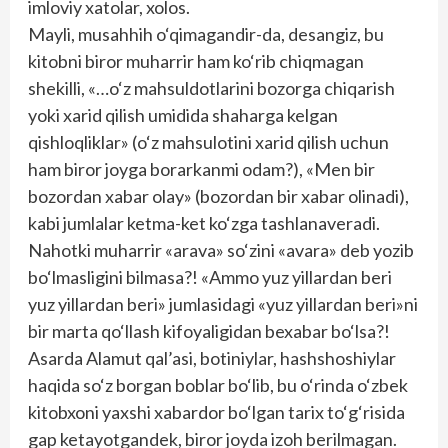
imloviy xatolar, xolos.
Mayli, musahhih o‘qimagandir-da, desangiz, bu
kitobni biror muharrir ham ko‘rib chiqmagan
shekilli, «…o‘z mahsuldotlarini bozorga chiqarish
yoki xarid qilish umidida shaharga kelgan
qishloqliklar» (o‘z mahsulotini xarid qilish uchun
ham biror joyga borarkanmi odam?), «Men bir
bozordan xabar olay» (bozordan bir xabar olinadi),
kabi jumlalar ketma-ket ko‘zga tashlanaveradi.
Nahotki muharrir «arava» so‘zini «avara» deb yozib
bo‘lmasligini bilmasa?! «Ammo yuz yillardan beri
yuz yillardan beri» jumlasidagi «yuz yillardan beri»ni
bir marta qo‘llash kifoyaligidan bexabar bo‘lsa?!
Asarda Alamut qal’asi, botiniylar, hashshoshiylar
haqida so‘z borgan boblar bo‘lib, bu o‘rinda o‘zbek
kitobxoni yaxshi xabardor bo‘lgan tarix to‘g‘risida
gap ketayotgandek, biror joyda izoh berilmagan.