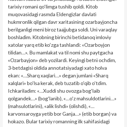
tarixiy romani qo‘limga tushib qoldi. Kitob
muqovasidagi rasmda Eldengizlar davlati
hukmronlik qilgan davr xaritasining ozarbayjoncha
berilganligi meni biroz taajjubga soldi. Uni varaqlay
boshladim. Kitobning birinchi betidanoq imloviy
xatolar yarq etib ko‘zga tashlandi: «Ozarboyjon
tilidan…». Bu mamlakat va til nomi shu paytgacha
«Ozarbayjon» deb yozilardi. Keyingi betni ochdim,
3-betdagisi oldida annotatsiyadagi xato holva
ekan: «…Sharq xaqlari…» degan jumlani «Sharq
xalqlari» bo‘lsa kerak, deb tuzatib o‘qib o‘tdim.
Ichkariladim: «…Xuddi shu ovozga bog‘laib
qolgandek…» (bog‘lanib), «…o‘z mahsuldotlarini…»
(mahsulotlarini), «alik lishdi» (olishdi), «…
karvonsaroyga yetib bor Ganja…» (etib borgan) va
hokazo. Bular tarixiy romanning ilk sahifasidagi