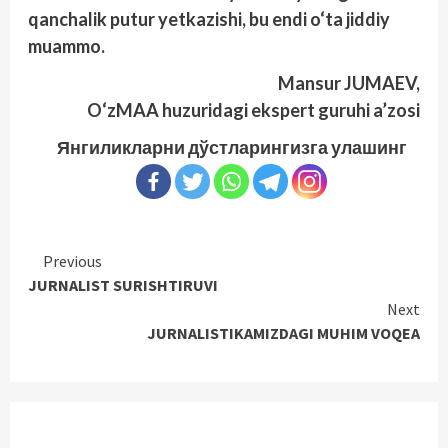
qanchalik putur yetkazishi, bu endi o‘ta jiddiy
muammo.
Mansur JUMAEV,
O‘zMAA huzuridagi ekspert guruhi a’zosi
Янгиликларни дўстларингизга улашинг
Continue
Previous
JURNALIST SURISHTIRUVI
Reading
Next
JURNALISTIKAMIZDAGI MUHIM VOQEA