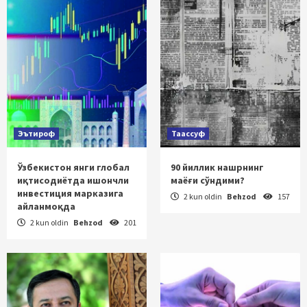
Эътироф
Таассуф
Ўзбекистон янги глобал
90 йиллик нашрнинг
иқтисодиётда ишончли
маёғи сўндими?
инвестиция марказига
2 kun oldin
Behzod
157
айланмоқда
2 kun oldin
Behzod
201