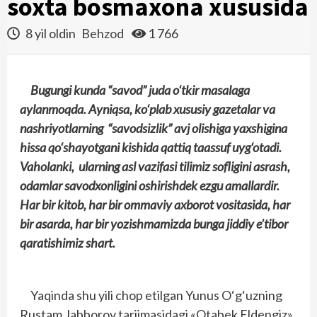
soxta bosmaxona xususida
8 yil oldin
Behzod
1 766
Bugungi kunda “savod” juda o‘tkir masalaga
aylanmoqda. Ayniqsa, ko‘plab xususiy gazetalar va
nashriyotlarning “savodsizlik” avj olishiga yaxshigina
hissa qo‘shayotgani kishida qattiq taassuf uyg‘otadi.
Vaholanki, ularning asl vazifasi tilimiz sofligini asrash,
odamlar savodxonligini oshirishdek ezgu amallardir.
Har bir kitob, har bir ommaviy axborot vositasida, har
bir asarda, har bir yozishmamizda bunga jiddiy e’tibor
qaratishimiz shart.
Yaqinda shu yili chop etilgan Yunus O‘g‘uzning
Rustam Jabborov tarjimasidagi «Otabek Eldengiz»