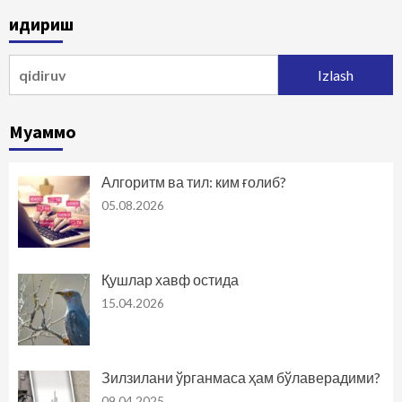
Қидириш
Qidirshish:
Муаммо
Алгоритм ва тил: ким ғолиб?
05.08.2026
Қушлар хавф остида
15.04.2026
Зилзилани ўрганмаса ҳам бўлаверадими?
09.04.2025