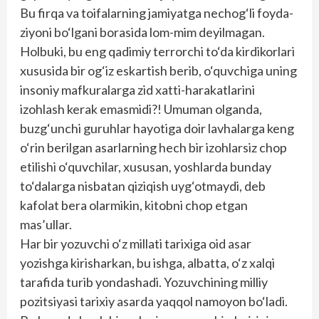
Bu firqa va toifalarning jamiyatga nechog‘li foyda-
ziyoni bo‘lgani borasida lom-mim deyilmagan.
Holbuki, bu eng qadimiy terrorchi to‘da kirdikorlari
xususida bir og‘iz eskartish berib, o‘quvchiga uning
insoniy mafkuralarga zid xatti-harakatlarini
izohlash kerak emasmidi?! Umuman olganda,
buzg‘unchi guruhlar hayotiga doir lavhalarga keng
o‘rin berilgan asarlarning hech bir izohlarsiz chop
etilishi o‘quvchilar, xususan, yoshlarda bunday
to‘dalarga nisbatan qiziqish uyg‘otmaydi, deb
kafolat bera olarmikin, kitobni chop etgan
mas’ullar.
Har bir yozuvchi o‘z millati tarixiga oid asar
yozishga kirisharkan, bu ishga, albatta, o‘z xalqi
tarafida turib yondashadi. Yozuvchining milliy
pozitsiyasi tarixiy asarda yaqqol namoyon bo‘ladi.