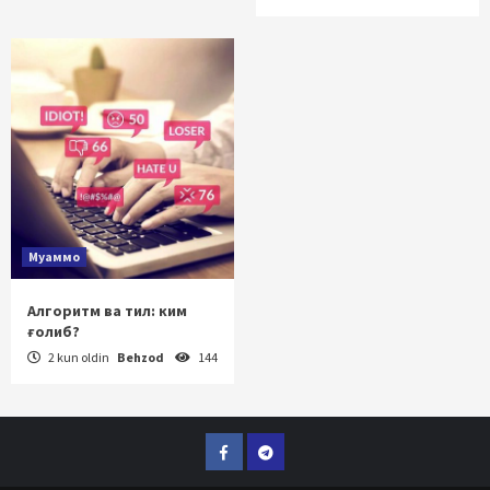
Муаммо
Алгоритм ва тил: ким
ғолиб?
2 kun oldin
Behzod
144
Facebook
Telegram