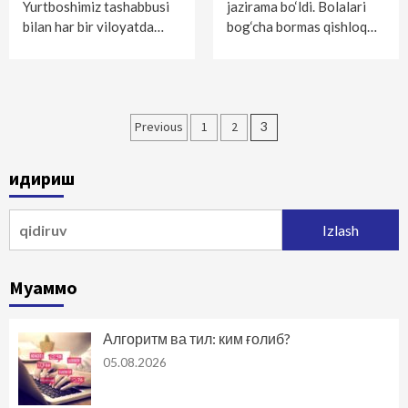
Yurtboshimiz tashabbusi
jazirama bo‘ldi. Bolalari
bilan har bir viloyatda…
bog‘cha bormas qishloq…
Maqolalar
Previous
1
2
3
bo‘yicha
Қидириш
harakatlanish
Qidirshish:
Муаммо
Алгоритм ва тил: ким ғолиб?
05.08.2026