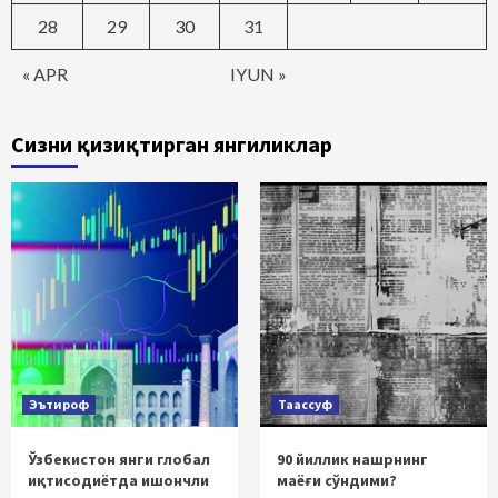
28
29
30
31
« APR
IYUN »
Сизни қизиқтирган янгиликлар
Эътироф
Таассуф
Ўзбекистон янги глобал
90 йиллик нашрнинг
иқтисодиётда ишончли
маёғи сўндими?