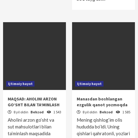
Ijtimoiy hayot
Ijtimoiy hayot
MAQSAD: AHOLINI ARZON
Manasdan boshlangan
GO‘SHT BILAN TA’MINLASH
ezgulik qanot yozmoqda
8 yil oldin
Behzod
1 543
8 yil oldin
Behzod
1 585
Aholini arzon go‘sht va
Mening qishlog‘im olis
sut mahsulotlari bilan
hududda bo‘ldi. Uning
ta’minlash maqsadida
qishlari qahratonli, yozlari