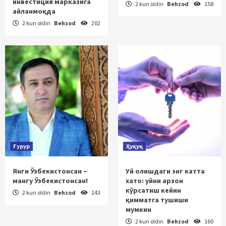
инвестиция марказига
2 kun oldin
Behzod
158
айланмоқда
2 kun oldin
Behzod
202
Ғурур
Ҳуқуқ
Янги Ўзбекистонсан –
Уй олишдаги энг катта
мангу Ўзбекистонсан!
хато: уйни арзон
кўрсатиш кейин
2 kun oldin
Behzod
143
қимматга тушиши
мумкин
2 kun oldin
Behzod
160