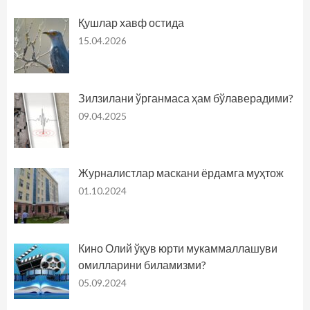
Қушлар хавф остида
15.04.2026
Зилзилани ўрганмаса ҳам бўлаверадими?
09.04.2025
Журналистлар маскани ёрдамга муҳтож
01.10.2024
Кино Олий ўқув юрти мукаммаллашуви
омилларини биламизми?
05.09.2024