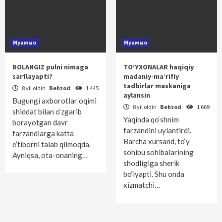
Муаммо
Муаммо
BOLANGIZ pulni nimaga
TO‘YXONALAR haqiqiy
sarflayapti?
madaniy-ma’rifiy
tadbirlar maskaniga
8 yil oldin
Behzod
1 445
aylansin
Bugungi axborotlar oqimi
8 yil oldin
Behzod
1 669
shiddat bilan o‘zgarib
Yaqinda qo‘shnim
borayotgan davr
farzandini uylantirdi.
farzandlarga katta
Barcha xursand, to‘y
e’tiborni talab qilmoqda.
sohibu sohibalarining
Ayniqsa, ota-onaning…
shodligiga sherik
bo‘lyapti. Shu onda
xizmatchi…