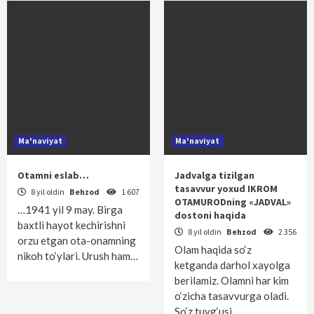
Ma'naviyat
Ma'naviyat
Otamni eslab…
Jadvalga tizilgan
tasavvur yoxud IKROM
8 yil oldin
Behzod
1 607
OTAMURODning «JADVAL»
…1941 yil 9 may. Birga
dostoni haqida
baxtli hayot kechirishni
8 yil oldin
Behzod
2 356
orzu etgan ota-onamning
Olam haqida so‘z
nikoh to‘ylari. Urush ham…
ketganda darhol xayolga
berilamiz. Olamni har kim
o‘zicha tasavvurga oladi.
So‘z tuyg‘usi…