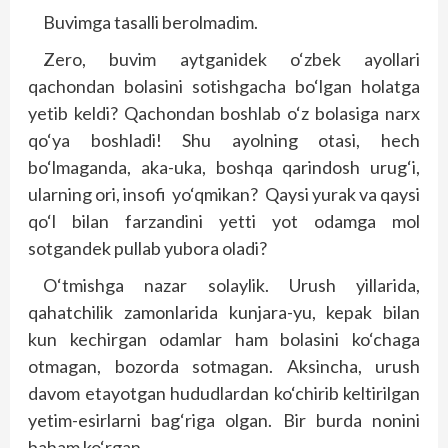
Buvimga tasalli berolmadim.
Zero, buvim aytganidek o‘zbek ayollari
qachondan bolasini sotishgacha bo‘lgan holatga
yetib keldi? Qachondan boshlab o‘z bolasiga narx
qo‘ya boshladi! Shu ayolning otasi, hech
bo‘lmaganda, aka-uka, boshqa qarindosh urug‘i,
ularning ori, insofi yo‘qmikan? Qaysi yurak va qaysi
qo‘l bilan farzandini yetti yot odamga mol
sotgandek pullab yubora oladi?
O‘tmishga nazar solaylik. Urush yillarida,
qahatchilik zamonlarida kunjara-yu, kepak bilan
kun kechirgan odamlar ham bolasini ko‘chaga
otmagan, bozorda sotmagan. Aksincha, urush
davom etayotgan hududlardan ko‘chirib keltirilgan
yetim-esirlarni bag‘riga olgan. Bir burda nonini
baham ko‘rgan.