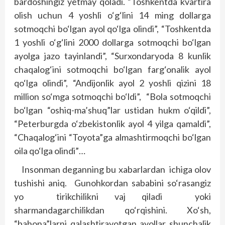
bardoshingiz yetmay qoladi. “Toshkentda kvartira
olish uchun 4 yoshli o‘g‘lini 14 ming dollarga
sotmoqchi bo‘lgan ayol qo‘lga olindi”, “Toshkentda
1 yoshli o‘g‘lini 2000 dollarga sotmoqchi bo‘lgan
ayolga jazo tayinlandi”, “Surxondaryoda 8 kunlik
chaqalog‘ini sotmoqchi bo‘lgan farg‘onalik ayol
qo‘lga olindi”, “Andijonlik ayol 2 yoshli qizini 18
million so‘mga sotmoqchi bo‘ldi”, “Bola sotmoqchi
bo‘lgan “oshiq-ma’shuq”lar ustidan hukm o‘qildi”,
“Peterburgda o‘zbekistonlik ayol 4 yilga qamaldi”,
“Chaqalog‘ini “Toyota”ga almashtirmoqchi bo‘lgan
oila qo‘lga olindi”…
Insonman deganning bu xabarlardan ichiga olov
tushishi aniq. Gunohkordan sababini so‘rasangiz
yo tirikchilikni vaj qiladi yoki
sharmandagarchilikdan qo‘rqishini. Xo‘sh,
“bahona”larni qalashtirayotgan ayollar shunchalik