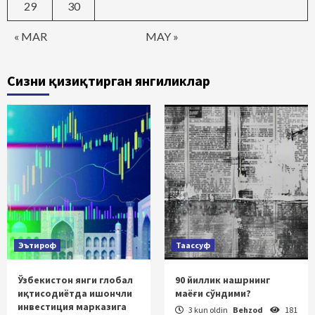
29
30
« MAR
MAY »
Сизни қизиқтирган янгиликлар
Эътироф
Таассуф
Ўзбекистон янги глобал
90 йиллик нашрнинг
иқтисодиётда ишончли
маёғи сўндими?
инвестиция марказига
3 kun oldin
Behzod
181