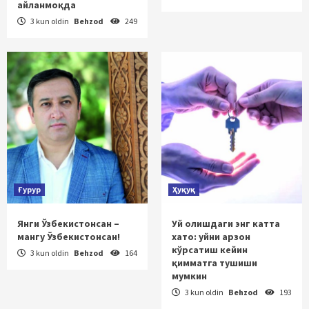
айланмоқда
3 kun oldin
Behzod
249
Ғурур
Ҳуқуқ
Янги Ўзбекистонсан –
Уй олишдаги энг катта
мангу Ўзбекистонсан!
хато: уйни арзон
кўрсатиш кейин
3 kun oldin
Behzod
164
қимматга тушиши
мумкин
3 kun oldin
Behzod
193