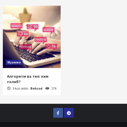
Муаммо
Алгоритм ва тил: ким
ғолиб?
3 kun oldin
Behzod
176
Facebook
Telegram