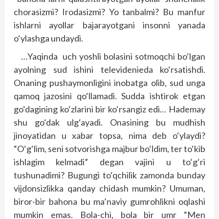
chorasizmi? Irodasizmi? Yo tanbalmi? Bu manfur
ishlarni ayollar bajarayotgani insonni yanada
o‘ylashga undaydi.
…Yaqinda uch yoshli bolasini sotmoqchi bo‘lgan
ayolning sud ishini televidenieda ko‘rsatishdi.
Onaning pushaymonligini inobatga olib, sud unga
qamoq jazosini qo‘llamadi. Sudda ishtirok etgan
go‘dagining ko‘zlarini bir ko‘rsangiz edi… Hademay
shu go‘dak ulg‘ayadi. Onasining bu mudhish
jinoyatidan u xabar topsa, nima deb o‘ylaydi?
“O‘g‘lim, seni sotvorishga majbur bo‘ldim, ter to‘kib
ishlagim kelmadi” degan vajini u to‘g‘ri
tushunadimi? Bugungi to‘qchilik zamonda bunday
vijdonsizlikka qanday chidash mumkin? Umuman,
biror-bir bahona bu ma’naviy gumrohlikni oqlashi
mumkin emas. Bola-chi, bola bir umr “Men