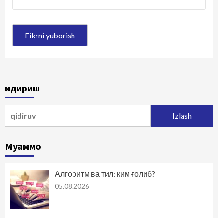
Қидириш
Qidirshish:
Муаммо
Алгоритм ва тил: ким ғолиб?
05.08.2026