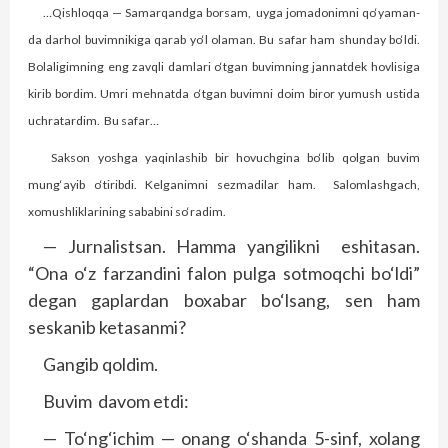
…Qishloqqa — Samarqandga borsam, uyga jomadonimni qo‘yaman-
da darhol buvimnikiga qarab yo‘l olaman. Bu safar ham shunday bo‘ldi.
Bolaligimning eng zavqli damlari o‘tgan buvimning jannatdek hovlisiga
kirib bordim. Umri mehnatda o‘tgan buvimni doim biror yumush ustida
uchratardim. Bu safar…
Sakson yoshga yaqinlashib bir hovuchgina bo‘lib qolgan buvim
mung‘ayib o‘tiribdi. Kelganimni sezmadilar ham. Salomlashgach,
xomushliklarining sababini so‘radim.
— Jurnalistsan. Hamma yangilikni eshitasan.
“Ona o‘z farzandini falon pulga sotmoqchi bo‘ldi”
degan gaplardan boxabar bo‘lsang, sen ham
seskanib ketasanmi?
Gangib qoldim.
Buvim davom etdi:
— To‘ng‘ichim — onang o‘shanda 5-sinf, xolang