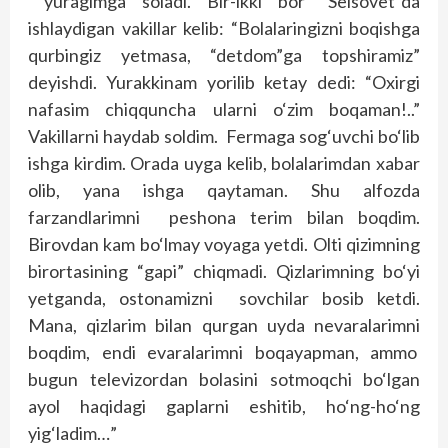
yuragimga soladi. Bir-ikki bor “Selsovet”da
ishlaydigan vakillar kelib: “Bolalaringizni boqishga
qurbingiz yetmasa, “detdom”ga topshiramiz”
deyishdi. Yurakkinam yorilib ketay dedi: “Oxirgi
nafasim chiqquncha ularni o‘zim boqaman!..”
Vakillarni haydab soldim. Fermaga sog‘uvchi bo‘lib
ishga kirdim. Orada uyga kelib, bolalarimdan xabar
olib, yana ishga qaytaman. Shu alfozda
farzandlarimni peshona terim bilan boqdim.
Birovdan kam bo‘lmay voyaga yetdi. Olti qizimning
birortasining “gapi” chiqmadi. Qizlarimning bo‘yi
yetganda, ostonamizni sovchilar bosib ketdi.
Mana, qizlarim bilan qurgan uyda nevaralarimni
boqdim, endi evaralarimni boqayapman, ammo
bugun televizordan bolasini sotmoqchi bo‘lgan
ayol haqidagi gaplarni eshitib, ho‘ng-ho‘ng
yig‘ladim…”