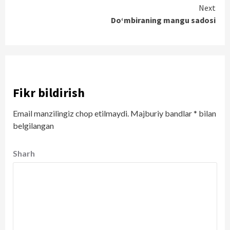
Reading
Next
Do‘mbiraning mangu sadosi
Fikr bildirish
Email manzilingiz chop etilmaydi.
Majburiy bandlar
*
bilan
belgilangan
Sharh