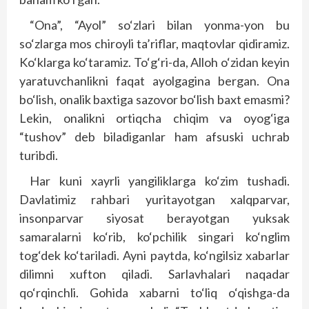
“Ona”, “Ayol” so‘zlari bilan yonma-yon bu
so‘zlarga mos chiroyli ta’riflar, maqtovlar qidiramiz.
Ko‘klarga ko‘taramiz. To‘g‘ri-da, Alloh o‘zidan keyin
yaratuvchanlikni faqat ayolgagina bergan. Ona
bo‘lish, onalik baxtiga sazovor bo‘lish baxt emasmi?
Lekin, onalikni ortiqcha chiqim va oyog‘iga
“tushov” deb biladiganlar ham afsuski uchrab
turibdi.
Har kuni xayrli yangiliklarga ko‘zim tushadi.
Davlatimiz rahbari yuritayotgan xalqparvar,
insonparvar siyosat berayotgan yuksak
samaralarni ko‘rib, ko‘pchilik singari ko‘nglim
tog‘dek ko‘tariladi. Ayni paytda, ko‘ngilsiz xabarlar
dilimni xufton qiladi. Sarlavhalari naqadar
qo‘rqinchli. Gohida xabarni to‘liq o‘qishga-da