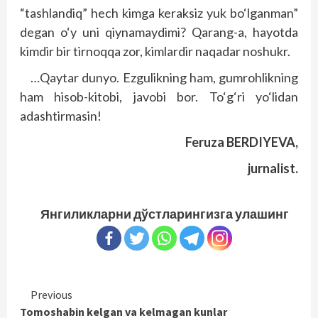
“tashlandiq” hech kimga keraksiz yuk bo‘lganman”
degan o‘y uni qiynamaydimi? Qarang-a, hayotda
kimdir bir tirnoqqa zor, kimlardir naqadar noshukr.
…Qaytar dunyo. Ezgulikning ham, gumrohlikning
ham hisob-kitobi, javobi bor. To‘g‘ri yo‘lidan
adashtirmasin!
Feruza BERDIYEVA,
jurnalist.
Янгиликларни дўстларингизга улашинг
Continue
Previous
Tomoshabin kelgan va kelmagan kunlar