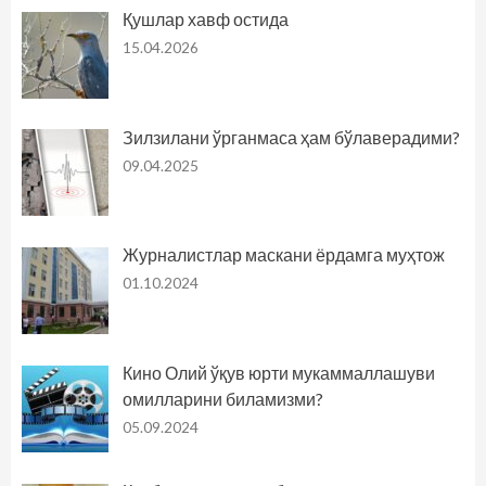
Қушлар хавф остида
15.04.2026
Зилзилани ўрганмаса ҳам бўлаверадими?
09.04.2025
Журналистлар маскани ёрдамга муҳтож
01.10.2024
Кино Олий ўқув юрти мукаммаллашуви
омилларини биламизми?
05.09.2024