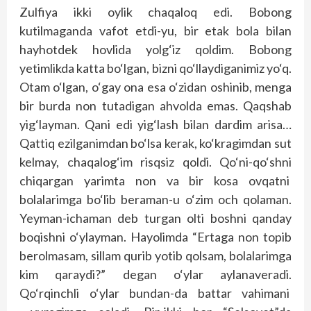
Zulfiya ikki oylik chaqaloq edi. Bobong
kutilmaganda vafot etdi-yu, bir etak bola bilan
hayhotdek hovlida yolg‘iz qoldim. Bobong
yetimlikda katta bo‘lgan, bizni qo‘llaydiganimiz yo‘q.
Otam o‘lgan, o‘gay ona esa o‘zidan oshinib, menga
bir burda non tutadigan ahvolda emas. Qaqshab
yig‘layman. Qani edi yig‘lash bilan dardim arisa…
Qattiq ezilganimdan bo‘lsa kerak, ko‘kragimdan sut
kelmay, chaqalog‘im risqsiz qoldi. Qo‘ni-qo‘shni
chiqargan yarimta non va bir kosa ovqatni
bolalarimga bo‘lib beraman-u o‘zim och qolaman.
Yeyman-ichaman deb turgan olti boshni qanday
boqishni o‘ylayman. Hayolimda “Ertaga non topib
berolmasam, sillam qurib yotib qolsam, bolalarimga
kim qaraydi?” degan o‘ylar aylanaveradi.
Qo‘rqinchli o‘ylar bundan-da battar vahimani