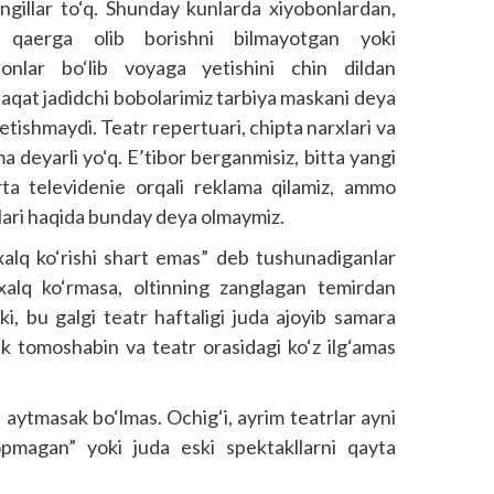
‘ngillar to‘q. Shunday kunlarda xiyobonlardan,
ni qaerga olib borishni bilmayotgan yoki
sonlar bo‘lib voyaga yetishini chin dildan
aqat jadidchi bobolarimiz tarbiya maskani deya
etishmaydi. Teatr repertuari, chipta narxlari va
 deyarli yo‘q. E’tibor berganmisiz, bitta yangi
rta televidenie orqali reklama qilamiz, ammo
lari haqida bunday deya olmaymiz.
xalq ko‘rishi shart emas” deb tushunadiganlar
xalq ko‘rmasa, oltinning zanglagan temirdan
i, bu galgi teatr haftaligi juda ajoyib samara
ik tomoshabin va teatr orasidagi ko‘z ilg‘amas
 aytmasak bo‘lmas. Ochig‘i, ayrim teatrlar ayni
pmagan” yoki juda eski spektakllarni qayta