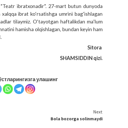
, “Teatr ibratxonadir”. 27-mart butun dunyoda
m xalqqa ibrat ko‘rsatishga umrini bag‘ishlagan
adlar tilaymiz. O‘tayotgan haftalikdan ma’lum
mehnatini hamisha olqishlagan, bundan keyin ham
.
Sitora
SHAMSIDDIN qizi.
ўстларингизга улашинг
Next
Bola bozorga solinmaydi