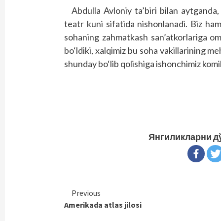
Abdulla Avloniy ta’biri bilan aytganda
teatr kuni sifatida nishonlanadi. Biz ha
sohaning zahmatkash san’atkorlariga om
bo‘ldiki, xalqimiz bu soha vakillarining 
shunday bo‘lib qolishiga ishonchimiz komil
Янгиликларни д
Continue
Previous
Amerikada atlas jilosi
Reading