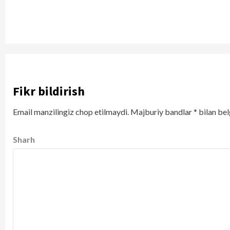
Fikr bildirish
Email manzilingiz chop etilmaydi.
Majburiy bandlar
*
bilan bel
Sharh