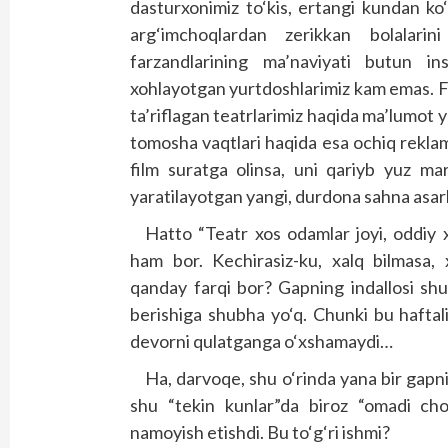
dasturxonimiz to‘kis, ertangi kundan ko
arg‘imchoqlardan zerikkan bolalari
farzandlarining ma’naviyati butun in
xohlayotgan yurtdoshlarimiz kam emas. F
ta’riflagan teatrlarimiz haqida ma’lumot y
tomosha vaqtlari haqida esa ochiq reklama
film suratga olinsa, uni qariyb yuz ma
yaratilayotgan yangi, durdona sahna asar
Hatto “Teatr xos odamlar joyi, oddiy 
ham bor. Kechirasiz-ku, xalq bilmasa, 
qanday farqi bor? Gapning indallosi shuk
berishiga shubha yo‘q. Chunki bu haftal
devorni qulatganga o‘xshamaydi…
Ha, darvoqe, shu o‘rinda yana bir gapni
shu “tekin kunlar”da biroz “omadi cho
namoyish etishdi. Bu to‘g‘ri ishmi?