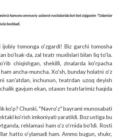
ganimiz hamono ommaviy axborot vositalarida bot-bot o‘qiganim “Odamlar
kela boshladi.
l ijobiy tomonga o‘zgardi! Biz garchi tomosha
 bo‘lsak-da, zal teatr muxlislari bilan liq to‘la.
‘rib chiqishgan, shekilli, zinalarda ko‘rpacha
ar ham ancha-muncha. Xo‘sh, bunday holatni o‘z
izni san’atdan, inchunun, teatrdan uzoq deyish
chalik gavjum ekan, otaxon teatrlarimiz haqida
k ko‘p? Chunki, “Navro‘z” bayrami munosabati
pektakl ko‘rish imkoniyati yaratildi. Boz ustiga bu
ytganda, reklamasi ham o‘z o‘rnida bo‘ldi. Rosti
yillar hatto o‘ylamadi ham. Ammo bugun, shukr,