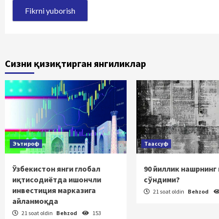
Сизни қизиқтирган янгиликлар
Эътироф
Таассуф
Ўзбекистон янги глобал
90 йиллик нашрнинг
иқтисодиётда ишончли
сўндими?
инвестиция марказига
21 soat oldin
Behzod
айланмоқда
21 soat oldin
Behzod
153