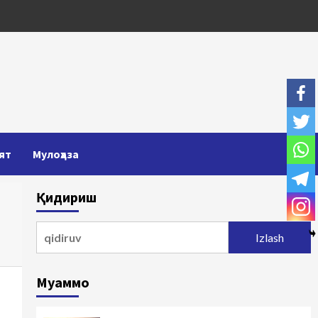
ят
Мулоҳаза
Қидириш
Qidirshish:
Муаммо