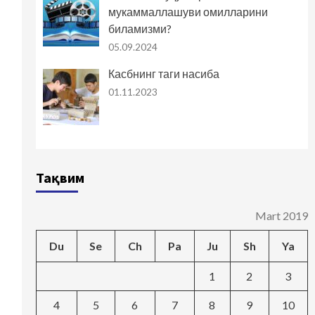
мукаммаллашуви омилларини
биламизми?
05.09.2024
Касбнинг таги насиба
01.11.2023
Тақвим
Mart 2019
Du
Se
Ch
Pa
Ju
Sh
Ya
1
2
3
4
5
6
7
8
9
10