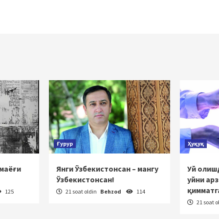
Ғурур
Ҳуқуқ
 маёғи
Янги Ўзбекистонсан – мангу
Уй олишд
Ўзбекистонсан!
уйни ар
қимматг
125
21 soat oldin
Behzod
114
21 soat o