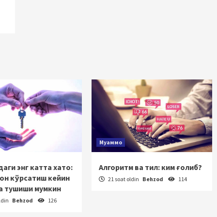
Муаммо
аги энг катта хато:
Алгоритм ва тил: ким ғолиб?
зон кўрсатиш кейин
21 soat oldin
Behzod
114
а тушиши мумкин
ldin
Behzod
126