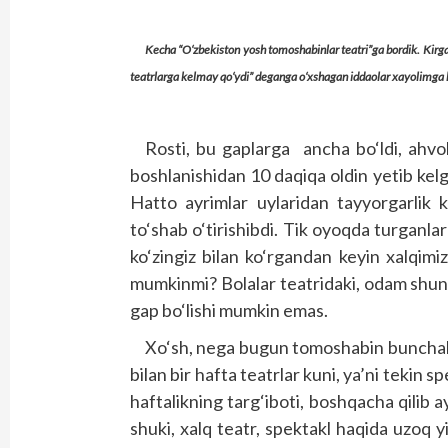
Kecha “O‘zbekiston yosh tomoshabinlar teatri”ga bordik. Kir
teatrlarga kelmay qo‘ydi” deganga o‘xshagan iddaolar xayolimga 
Rosti, bu gaplarga ancha bo‘ldi, ahvo
boshlanishidan 10 daqiqa oldin yetib kelgan
Hatto ayrimlar uylaridan tayyorgarlik ko
to‘shab o‘tirishibdi. Tik oyoqda turganl
ko‘zingiz bilan ko‘rgandan keyin xalqim
mumkinmi? Bolalar teatridaki, odam shun
gap bo‘lishi mumkin emas.
Xo‘sh, nega bugun tomoshabin bunchali
bilan bir hafta teatrlar kuni, ya’ni tekin s
haftalikning targ‘iboti, boshqacha qilib a
shuki, xalq teatr, spektakl haqida uzoq 