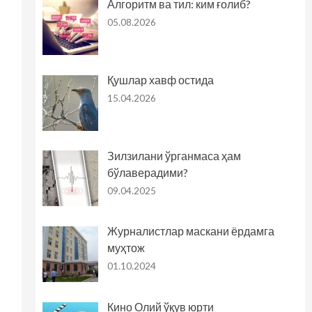
Алгоритм ва тил: ким ғолиб?
05.08.2026
Қушлар хавф остида
15.04.2026
Зилзилани ўрганмаса ҳам
бўлаверадими?
09.04.2025
Журналистлар маскани ёрдамга
муҳтож
01.10.2024
Кино Олий ўқув юрти