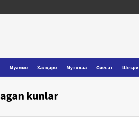
Т
Муаммо
Халқаро
Мутолаа
Сиёсат
Шеъри
agan kunlar