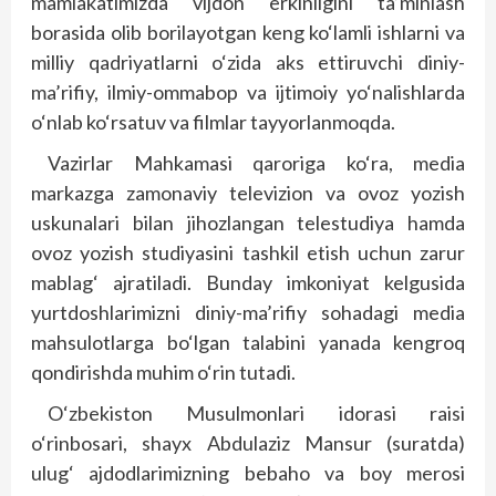
mamlakatimizda vijdon erkinligini ta’minlash
borasida olib borilayotgan keng ko‘lamli ishlarni va
milliy qadriyatlarni o‘zida aks ettiruvchi diniy-
ma’rifiy, ilmiy-ommabop va ijtimoiy yo‘nalishlarda
o‘nlab ko‘rsatuv va filmlar tayyorlanmoqda.
Vazirlar Mahkamasi qaroriga ko‘ra, media
markazga zamonaviy televizion va ovoz yozish
uskunalari bilan jihozlangan telestudiya hamda
ovoz yozish studiyasini tashkil etish uchun zarur
mablag‘ ajratiladi. Bunday imkoniyat kelgusida
yurtdoshlarimizni diniy-ma’rifiy sohadagi media
mahsulotlarga bo‘lgan talabini yanada kengroq
qondirishda muhim o‘rin tutadi.
O‘zbekiston Musulmonlari idorasi raisi
o‘rinbosari, shayx Abdulaziz Mansur (suratda)
ulug‘ ajdodlarimizning bebaho va boy merosi