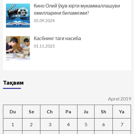
Кино Олий ўқув юрти мукаммаллашуви
омилларини биламизми?
05.09.2024
Касбнинг таги насиба
01.11.2023
Тақвим
Aprel 2019
Du
Se
Ch
Pa
Ju
Sh
Ya
1
2
3
4
5
6
7