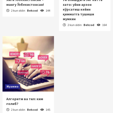
мангу Ўзбекистонсан!
хато: уйни арзон
кўрсатиш кейин
2 kun oldin
Behzod
144
қимматга тушиши
мумкин
2 kun oldin
Behzod
164
Муаммо
Алгоритм ва тил: ким
ғолиб?
2 kun oldin
Behzod
145