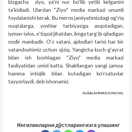
bizgacha ziyo, ya’ni nur bo‘lib yetib kelganini
ta’kidladi. Ulardan “Ziyo” media markazi unumli
foydalanishi kerak. Bu meros jamiyatimizdagi og‘riq
nuqtalarga, yoshlar tarbiyasiga asqotadigan,
iymon-ixlos, e’tiqod jihatdan, ilmga targ‘ib qiladigan
nodir manbadir. O‘z vatani, ajdodlari tarixi har bir
vatandoshimiz uchun qiziq. Yangicha kuch-g‘ayrat
bilan ish boshlagan “Ziyo” media markazi
faoliyatidan umid katta. Shakllangan yangi jamoa
hamma intiqlik bilan kutadigan ko‘rsatuvlar
tayyorlaydi, deb ishonamiz.
Xolida AHMADJONOVA.
Янгиликларни дўстларингизга улашинг