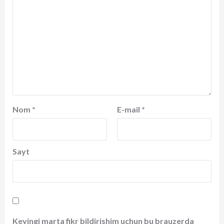
Nom
*
E-mail
*
Sayt
Keyingi marta fikr bildirishim uchun bu brauzerda