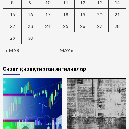
8
9
10
11
12
13
14
15
16
17
18
19
20
21
22
23
24
25
26
27
28
29
30
« MAR
MAY »
Сизни қизиқтирган янгиликлар