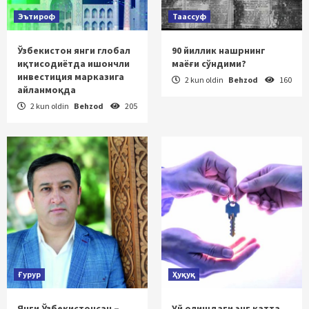
Эътироф
Таассуф
Ўзбекистон янги глобал
90 йиллик нашрнинг
иқтисодиётда ишончли
маёғи сўндими?
инвестиция марказига
2 kun oldin
Behzod
160
айланмоқда
2 kun oldin
Behzod
205
Ғурур
Ҳуқуқ
Янги Ўзбекистонсан –
Уй олишдаги энг катта