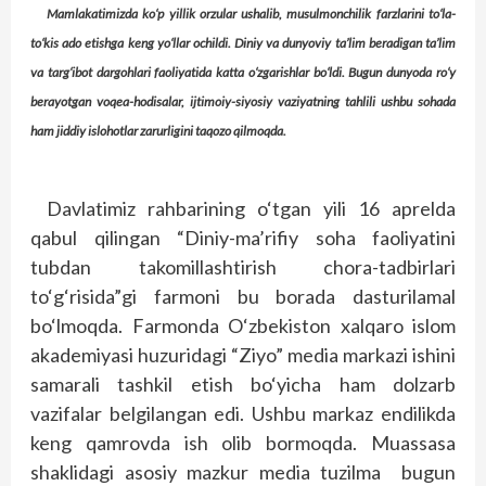
Mamlakatimizda ko‘p yillik orzular ushalib, musulmonchilik farzlarini to‘la-
to‘kis ado etishga keng yo‘llar ochildi. Diniy va dunyoviy ta’lim beradigan ta’lim
va targ‘ibot dargohlari faoliyatida katta o‘zgarishlar bo‘ldi. Bugun dunyoda ro‘y
berayotgan voqea-hodisalar, ijtimoiy-siyosiy vaziyatning tahlili ushbu sohada
ham jiddiy islohotlar zarurligini taqozo qilmoqda.
Davlatimiz rahbarining o‘tgan yili 16 aprelda
qabul qilingan “Diniy-ma’rifiy soha faoliyatini
tubdan takomillashtirish chora-tadbirlari
to‘g‘risida”gi farmoni bu borada dasturilamal
bo‘lmoqda. Farmonda O‘zbekiston xalqaro islom
akademiyasi huzuridagi “Ziyo” media markazi ishini
samarali tashkil etish bo‘yicha ham dolzarb
vazifalar belgilangan edi. Ushbu markaz endilikda
keng qamrovda ish olib bormoqda. Muassasa
shaklidagi asosiy mazkur media tuzilma bugun