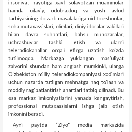
insoniyat hayotiga xavf solayotgan muammolar
hamda oilaviy, odob-axloq va yosh avlod
tarbiyasining dolzarb masalalariga oid tok-shoular,
soha mutaxassislari, olimlari, diniy idoralar vakillari
bilan davra suhbatlari, bahsu munozaralar,
uchrashuvlar tashkil etish va ularni
teleradiokanallar orqali efirga uzatish ko‘zda
tutilmoqda. Markazga yuklangan mas’uliyat
zalvorini shundan ham anglash mumkinki, ularga
O‘zbekiston milliy teleradiokompaniyasi xodimlari
uchun nazarda tutilgan mehnatga haq to‘lash va
moddiy rag‘batlantirish shartlari tatbiq qilinadi. Bu
esa markaz imkoniyatlarini yanada kengaytirish,
professional mutaxassislarni ishga jalb etish
imkonini beradi.
Ayni paytda “Ziyo” media markazida