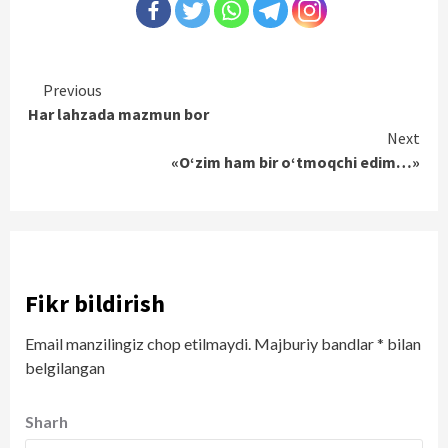
Continue
Previous
Har lahzada mazmun bor
Reading
Next
«O‘zim ham bir o‘tmoqchi edim…»
Fikr bildirish
Email manzilingiz chop etilmaydi.
Majburiy bandlar
*
bilan
belgilangan
Sharh