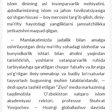
islom dinining asl insonparvarlik mohiyatini,
ajdodlarimizning islom va jahon tsivilizatsiyasiga
qo‘shgan hissasi — boy merosini targ‘ib qilish, diniy-
ma’rifiy hayotdagi yangiliklarni jamoatchilikka
yetkazishni maqsad qilgan.
— Mamlakatimizda jadallik bilan amalga
oshirilayotgan diniy-ma’rifiy sohadagi islohotlar va
bunyodkorlik ishlari bilan aholini yaqindan
tanishtirish, yoshlarni vatanparvarlik ruhida
tarbiyalashga qaratilgan chuqur falsafiy va ibratga
yo‘g‘rilgan ilmiy-ommabop va badiiy ko‘rsatuvlar
tayyorlash bugunning muhim talablaridandir, —
dedi qayta tashkil etilgan “Ziyo” media markazining
taqdimotida O‘zbekiston xalqaro islom
akademiyasi rektori, professor Shuhrat
Yovqochev. — Hozirgi globallashuv davrida