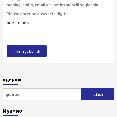
mening ismim, email va saytim manzili saqlansin.
Please enter an answer in digits:
one + nine =
Қидириш
Qidirshish:
Муаммо