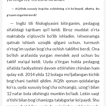
— AQShda xususiy bog‘cha ochishning o‘zi bo‘lmaydi, albatta. Bu
g‘oyani sizga kim berdi?
— Ingliz tili filologiyasini bitirganim, pedagog
sifatidagi tajribam qo‘l keldi. Biroz muddat o‘rta
maktabda o‘qituvchi bo‘lib ishladim. Ishxonamga
qatnab ishlash uzoqlik qilgani uchun, turmush
o‘rtog‘im uydan bog‘cha ochish taklifini berdi. Ona
bo‘lish arafasida yurgan mendek ayol uchun bu
taklif ma’qul keldi. Uyda o‘tirgan holda pedagog
sifatida faoliyatimni davom ettirishim chindan ham
qulay edi. 2014 yilda 12 bolaga mo‘ljallangan kichik
bog‘chani tashkil qildim. AQSh qonun-qoidalariga
ko‘ra, uyda xususiy bog‘cha ochsangiz, uzog‘i bilan
12 nafar bola olishingiz mumkin bo‘ladi. Lekin vaqt
o‘tishi bilan bog‘chamizga talabgorlar ko‘paydi. Shu