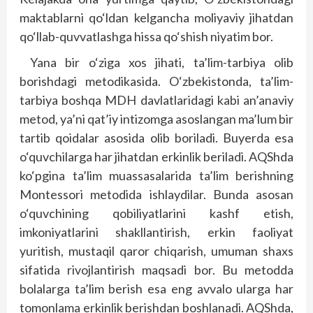
maktablarni qo‘ldan kelgancha moliyaviy jihatdan
qo‘llab-quvvatlashga hissa qo‘shish niyatim bor.
Yana bir o‘ziga xos jihati, ta’lim-tarbiya olib
borishdagi metodikasida. O‘zbekistonda, ta’lim-
tarbiya boshqa MDH davlatlaridagi kabi an’anaviy
metod, ya’ni qat’iy intizomga asoslangan ma’lum bir
tartib qoidalar asosida olib boriladi. Buyerda esa
o‘quvchilarga har jihatdan erkinlik beriladi. AQShda
ko‘pgina ta’lim muassasalarida ta’lim berishning
Montessori metodida ishlaydilar. Bunda asosan
o‘quvchining qobiliyatlarini kashf etish,
imkoniyatlarini shakllantirish, erkin faoliyat
yuritish, mustaqil qaror chiqarish, umuman shaxs
sifatida rivojlantirish maqsadi bor. Bu metodda
bolalarga ta’lim berish esa eng avvalo ularga har
tomonlama erkinlik berishdan boshlanadi. AQShda,