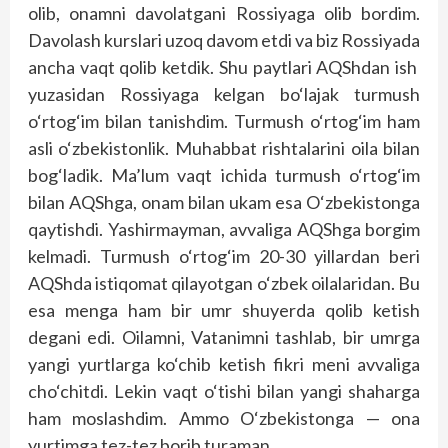
olib, onamni davolatgani Rossiyaga olib bordim.
Davolash kurslari uzoq davom etdi va biz Rossiyada
ancha vaqt qolib ketdik. Shu paytlari AQShdan ish
yuzasidan Rossiyaga kelgan bo‘lajak turmush
o‘rtog‘im bilan tanishdim. Turmush o‘rtog‘im ham
asli o‘zbekis­tonlik. Muhabbat rishtalarini oila bilan
bog‘ladik. Ma’lum vaqt ichida turmush o‘rtog‘im
bilan AQShga, onam bilan ukam esa O‘zbekistonga
qaytishdi. Yashirmayman, avvaliga AQShga borgim
kelmadi. Turmush o‘rtog‘im 20-30 yillardan beri
AQShda istiqomat qilayotgan o‘zbek oilalaridan. Bu
esa menga ham bir umr shuyerda qolib ketish
degani edi. Oilamni, Vatanimni tashlab, bir umrga
yangi yurtlarga ko‘chib ketish fikri meni avvaliga
cho‘chitdi. Lekin vaqt o‘tishi bilan yangi shaharga
ham moslashdim. Ammo O‘zbekistonga — ona
yurtimga tez-tez borib turaman.