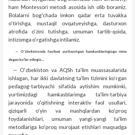
ham Montessori metodi asosida ish olib boramiz.
Bolalarni bog‘chada imkon qadar erta tuvakka
o‘tirishga, mustaqil ovqatyeyishga, dasturxon
atrofida o‘zini tutishga, umuman tartib-qoida,
intizomga o‘rgatishga intilamiz.
— O‘zbekistonda faoliyat yuritayotgan hamkasblaringizga nima
degan bo‘lar edingiz…
— O‘zbekiston va AQSh ta’lim muassasalarida
ishlagan, har ikki davlatning ta’lim tizimini ko‘rgan
pedagog-tarbiyachi sifatida aytishim mumkinki,
yurtimizdagi hamkasblarimga ta’lim-tarbiya
jarayonida o‘qitishning interaktiv faol usullari,
qiziqarli o‘yin va mashqlardan ko‘proq
foydalanishlari, umuman yangi-yangi ta’lim
metodlariga ko‘proq murojaat etishlari maqsadga