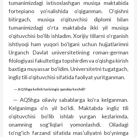
tumanimizdagi ixtisoslashgan musiqa maktabida
fortepiano yo‘nalishida o‘qiganman. O‘qishni
bitirgach, musiqa o‘qituvchisi diplomi bilan
tumanimizdagi o‘rta maktabda ikki yil musiqa
o‘qituvchisi bo‘lib ishladim. Xorijiy tillarni o‘rganish
ishtiyoqi ham yuqori bo‘lgani uchun hujjatlarimni
Urganch Davlat universitetining roman-german
filologiyasi fakultetiga topshirdim va o‘qishga kirish
baxtiga muyassar bo‘ldim. Universitetni tugatgach,
ingliz tili o‘qituvchisi sifatida faoliyat yuritganman.
— AQShga kelish tarixingiz qanday kechdi?
— AQShga oilaviy sabablarga ko‘ra kelganman.
Kelganimga o‘n yil bo‘ldi. Maktabda ingliz tili
o‘qituvchisi bo‘lib ishlab yurgan kezlarimda,
onamning sog‘liqlari yomonlashdi. Oiladagi
to‘ng‘ich farzand sifatida mas’uliyatni bo‘ynimga