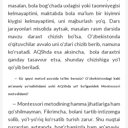
masalan, bola bog‘chada uxlagisi yoki taomniyegisi
kelmayaptimi, maktabda bola ma’lum bir kiyimni
kiygisi kelmayaptimi, uni majburlash yo‘q. Dars
jarayonlari misolida aytsak, masalan rasm darsida
mavzu daraxt chizish bo‘lsa, O‘zbekistonda
o‘qituvchilar avvalo uni o‘zlari chizib berib, namuna
ko‘rsatadi. AQShda esa aksincha, bola daraxtni
qanday tasavvur etsa, shunday chizishiga yo‘l
qo‘yib beriladi.
— Siz qaysi metod asosida ta’lim berasiz? O‘zbekistondagi kabi
an’anaviy yo‘nalishdami yoki AQShda urf bo‘lganidek Montessori
metodidami?
— Montessori metodining hamma jihatlariga ham
qo‘shilmayman. Fikrimcha, bolani tartib-intizomga
solib, yo‘l-yo‘riq ko‘rsatib turish zarur. Shu nuqtai
nazardan aytganda, bog‘chamizda ham an’anaviy,