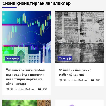
Сизни қизиқтирган янгиликлар
Эътироф
Таассуф
Ўзбекистон янги глобал
90 йиллик нашрнинг
иқтисодиётда ишончли
маёғи сўндими?
инвестиция марказига
3 kun oldin
Behzod
185
айланмоқда
3 kun oldin
Behzod
253