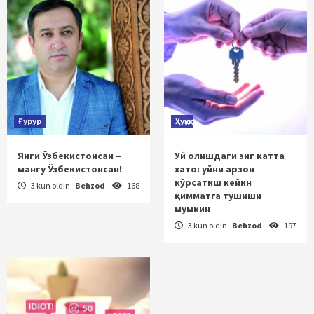
Ғурур
Ҳуқуқ
Янги Ўзбекистонсан –
Уй олишдаги энг катта
мангу Ўзбекистонсан!
хато: уйни арзон
кўрсатиш кейин
3 kun oldin
Behzod
168
қимматга тушиши
мумкин
3 kun oldin
Behzod
197