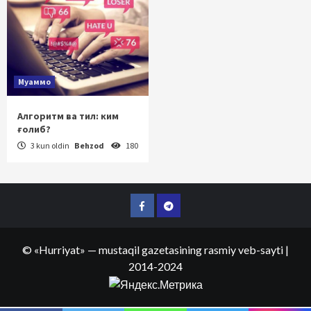
Муаммо
Алгоритм ва тил: ким
ғолиб?
3 kun oldin
Behzod
180
Facebook
Telegram
©
«Hurriyat»
— mustaqil gazetasining rasmiy veb-sayti
|
2014-2024