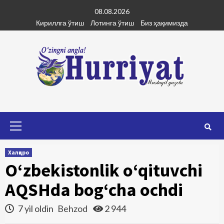
Skip
08.08.2026
to
Кириллга ўтиш
Лотинга ўтиш
Биз ҳақимизда
content
Primary
Menu
Халқаро
O‘zbekistonlik o‘qituvchi
AQSHda bog‘cha ochdi
7 yil oldin
Behzod
2 944