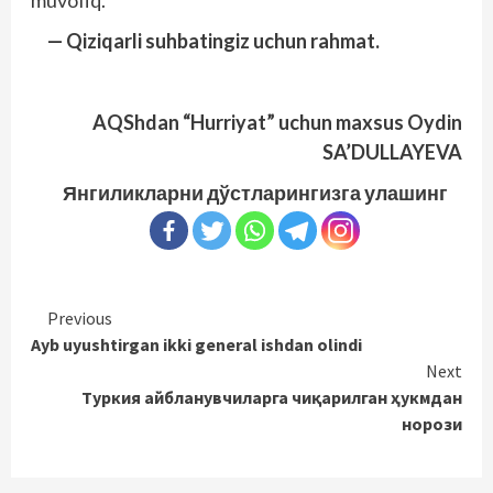
muvofiq.
— Qiziqarli suhbatingiz uchun rahmat.
AQShdan “Hurriyat” uchun maxsus Oydin
SA’DULLAYEVA
Янгиликларни дўстларингизга улашинг
Continue
Previous
Ayb uyushtirgan ikki general ishdan olindi
Reading
Next
Туркия айбланувчиларга чиқарилган ҳукмдан
норози