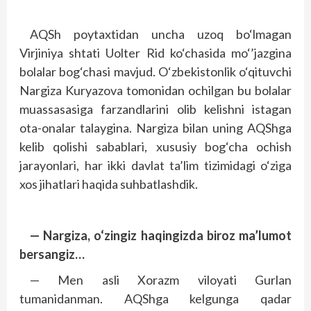
AQSh poytaxtidan uncha uzoq bo‘lmagan
Virjiniya shtati Uolter Rid ko‘chasida mo‘’jazgina
bolalar bog‘chasi mavjud.
O
‘zbekistonlik o‘qituvchi
Nargiza Kuryazova tomonidan ochilgan bu bolalar
muassasasiga farzandlarini olib kelishni istagan
ota-onalar talaygina. Nargiza bilan uning AQShga
kelib qolishi sabablari, xususiy bog‘cha ochish
jarayonlari,
h
ar ikki davlat ta’lim tizimidagi o‘ziga
xos ji
h
atlari
h
aqida su
h
batlashdik.
— Nargiza, o‘zingiz haqingizda biroz ma’lumot
bersangiz…
— Men asli Xorazm viloyati Gurlan
tumanidanman. AQShga kelgunga qadar