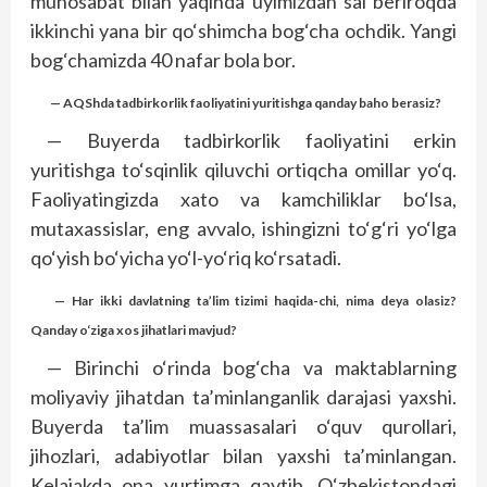
munosabat bilan yaqinda uyimizdan sal beriroqda
ikkinchi yana bir qo‘shimcha bog‘cha ochdik. Yangi
bog‘chamizda 40 nafar bola bor.
— AQShda tadbirkorlik faoliyatini yuritishga qanday baho berasiz?
— Buyerda tadbirkorlik faoliyatini erkin
yuritishga to‘sqinlik qiluvchi ortiqcha omillar yo‘q.
Faoliyatingizda xato va kamchiliklar bo‘lsa,
mutaxassislar, eng avvalo, ishingizni to‘g‘ri yo‘lga
qo‘yish bo‘yicha yo‘l-yo‘riq ko‘rsatadi.
— Har ikki davlatning ta’lim tizimi haqida-chi, nima deya olasiz?
Qanday o‘ziga xos jihatlari mavjud?
— Birinchi o‘rinda bog‘cha va maktablarning
moliyaviy jihatdan ta’minlanganlik darajasi yaxshi.
Buyerda ta’lim muassasalari o‘quv qurollari,
jihozlari, adabiyotlar bilan yaxshi ta’minlangan.
Kelajakda ona yurtimga qaytib, O‘zbekistondagi