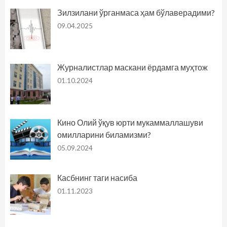
Зилзилани ўрганмаса ҳам бўлаверадими?
09.04.2025
Журналистлар маскани ёрдамга муҳтож
01.10.2024
Кино Олий ўқув юрти мукаммаллашуви
омилларини биламизми?
05.09.2024
Касбнинг таги насиба
01.11.2023