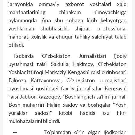
jarayonida ommaviy axborot vositalari xalq
manfaatlarining chinakam himoyachisiga
aylanmoqda. Ana shu sohaga kirib kelayotgan
yoshlardan shubhasizki, shijoat, professional
mahorat, xolislik va chuqur tahliliy salohiyat talab
etiladi.
Tadbirda O‘zbekiston Jurnalistlari ijodiy
uyushmasi raisi Sa’dulla Hakimov, O‘zbekiston
Yoshlar ittifoqi Markaziy Kengashi raisi o‘rinbosari
Dilnoza Kattaxonova, O‘zbekis­ton Jurnalistlari
uyushmasi qoshidagi faxriy jurnalistlar Kengashi
raisi Jabbor Razzoqov, “Bosh­lan­g‘ich ta’lim” jurnali
Bosh muharriri Halim Saidov va bosh­qalar “Yosh
yuraklar sadosi” kitobi haqida o‘z fikr-
mulohazalarini bildirdi.
— To‘plamdan o‘rin olgan ijodkorlar