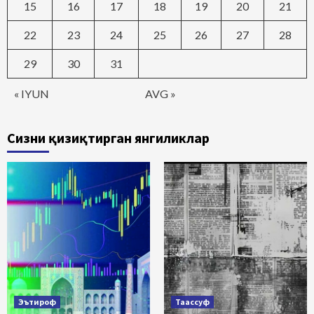
15
16
17
18
19
20
21
22
23
24
25
26
27
28
29
30
31
« IYUN
AVG »
Сизни қизиқтирган янгиликлар
Эътироф
Таассуф