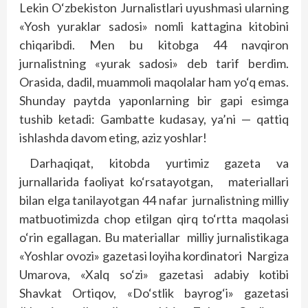
Lekin O‘zbekiston Jurnalistlari uyushmasi ularning
«Yosh yuraklar sadosi» nomli kattagina kitobini
chiqaribdi. Men bu kitobga 44 navqiron
jurnalistning «yurak sadosi» deb tarif berdim.
Orasida, dadil, muammoli maqolalar ham yo‘q emas.
Shunday paytda yaponlarning bir gapi esimga
tushib ketadi: Gambatte kudasay, ya’ni — qattiq
ishlashda davom eting, aziz yoshlar!
Darhaqiqat, kitobda yurtimiz gazeta va
jurnallarida faoliyat ko‘rsatayotgan, materiallari
bilan elga tanilayotgan 44 nafar jurnalistning milliy
matbuo­timizda chop etilgan qirq to‘rtta maqolasi
o‘rin egallagan. Bu materiallar milliy jurnalistikaga
«Yoshlar ovozi» gazetasi loyiha kordinatori Nargiza
Umarova, «Xalq so‘zi» gazetasi adabiy kotibi
Shavkat Ortiqov, «Do‘stlik bayrog‘i» gazetasi