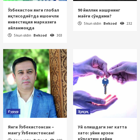
Ўзбекистон янги глобал
90 йиллик нашрнинг
иқтисодиётда ишончли
маёғи сўндими?
инвестиция марказига
5 kun oldin
Behzod
232
айланмоқда
5 kun oldin
Behzod
303
Ғурур
Ҳуқуқ
Янги Ўзбекистонсан –
Уй олишдаги энг катта
мангу Ўзбекистонсан!
хато: уйни арзон
кўрсатиш кейин