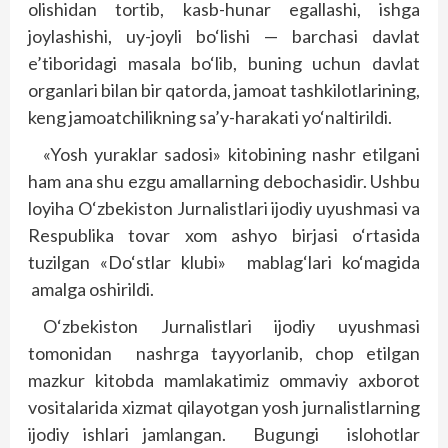
olishidan tortib, kasb-hunar egallashi, ishga
joylashishi, uy-joyli bo‘lishi — barchasi davlat
e’tiboridagi masala bo‘lib, buning uchun davlat
organlari bilan bir qatorda, jamoat tashkilotlarining,
keng jamoatchilikning sa’y-harakati yo‘naltirildi.
«Yosh yuraklar sadosi» kitobining nashr etilgani
ham ana shu ezgu amallarning debochasidir. Ushbu
loyiha O‘zbekiston Jurnalistlari ijodiy uyushmasi va
Respublika tovar xom ashyo birjasi o‘rtasida
tuzilgan «Do‘stlar klubi» mablag‘lari ko‘magida
amalga oshirildi.
O‘zbekiston Jurnalistlari ijodiy uyushmasi
tomonidan nashrga tayyorlanib, chop etilgan
mazkur kitobda mamlakatimiz omma­viy axborot
vositalarida xizmat qilayotgan yosh jurnalistlarning
ijodiy ishlari jamlangan. Bugungi islohotlar