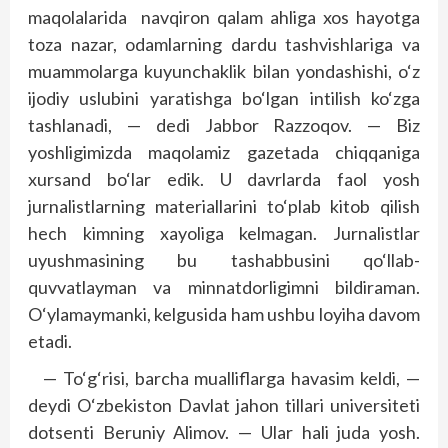
maqolalarida navqiron qalam ahliga xos hayotga
toza nazar, odamlarning dardu tashvishlariga va
muammolarga kuyunchaklik bilan yondashishi, o‘z
ijodiy uslubini yaratishga bo‘lgan intilish ko‘zga
tashlanadi, — dedi Jabbor Razzoqov. — Biz
yoshligimizda maqolamiz gazetada chiqqaniga
xursand bo‘lar edik. U davrlarda faol yosh
jurnalistlarning materiallarini to‘plab kitob qilish
hech kimning xayo­liga kelmagan. Jurnalistlar
uyushmasining bu tashabbusini qo‘llab-
quvvatlayman va minnatdorligimni bildiraman.
O‘ylamaymanki, kelgusida ham ushbu loyiha davom
etadi.
— To‘g‘risi, barcha mualliflarga havasim keldi, —
deydi O‘zbekiston Davlat jahon tillari universiteti
dotsenti Beruniy Alimov. — Ular hali juda yosh.