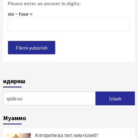
Please enter an answer in digits:
six − four =
Қидириш
Qidirshish:
Муаммо
Алгоритм ва тил: ким ғолиб?