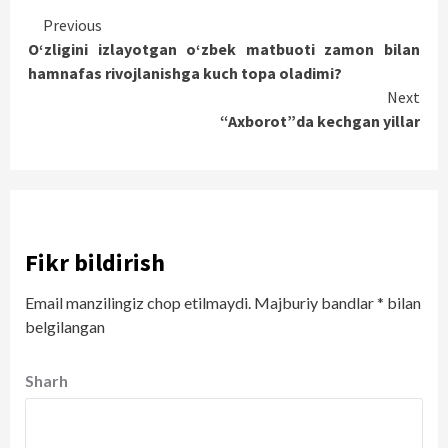
Continue
Previous
O‘zligini izlayotgan o‘zbek matbuoti zamon bilan
Reading
hamnafas rivojlanishga kuch topa oladimi?
Next
“Axborot”da kechgan yillar
Fikr bildirish
Email manzilingiz chop etilmaydi.
Majburiy bandlar
*
bilan
belgilangan
Sharh