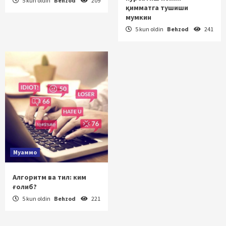
5 kun oldin
Behzod
209
қимматга тушиши
мумкин
5 kun oldin
Behzod
241
Муаммо
Алгоритм ва тил: ким
ғолиб?
5 kun oldin
Behzod
221