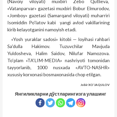
(Navoiy viloyati) muxbiri Zebo Qutlieva,
«Vatanparvar» gazetasi muxbiri Bobur Elmurodov,
«Jomboy» gazetasi (Samar­qand viloyati) muharriri
Isomiddin Po‘latov kabi yangi avlod vakillarining
kirib kelayotganini namo­yish etadi.
«Yosh yuraklar sadosi» kitobi — loyihasi rahbari
Sa’dulla Hakimov. Tuzuvchilar Mavjuda
Yuldosheva, Halim Saidov, Nilufar Namozova.
To‘plam «TA’LIM-MEDIA» nashriyoti tomonidan
tayyorlanib, 1000 nusxada «AVTO-NASHR»
xususiy korxonasi bosmaxonasida chop etilgan.
Jobir XO‘JAQULOV
Янгиликларни дўстларингизга улашинг