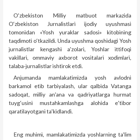
O‘zbekiston Milliy matbuot markazida
O‘zbekiston Jurnalistlari ijodiy uyushmasi
tomonidan «Yosh yuraklar sadosi» kitobining
taqdimoti o‘tkazildi. Unda uyushma qoshidagi Yosh
jurnalistlar kengashi a’zolari, Yoshlar ittifoqi
vakillari, ommaviy axborot vositalari xodimlari,
talaba-jurnalistlar ishtirok etdi.
Anjumanda mamlakatimizda yosh avlodni
barkamol etib tarbiyalash, ular qalbida Vatanga
sadoqat, milliy an’ana va qadriyatlarga hurmat
tuyg‘usini mus­tahkamlashga alohida e’tibor
qaratilayotgani ta’kidlandi.
Eng muhimi, mamlakatimizda yoshlarning ta’lim