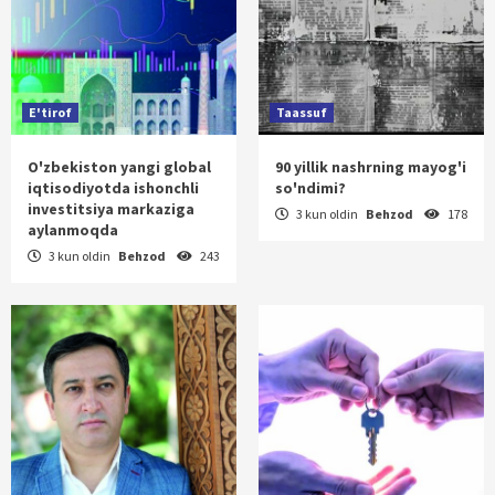
E'tirof
Taassuf
O'zbekiston yangi global
90 yillik nashrning mayog'i
iqtisodiyotda ishonchli
so'ndimi?
investitsiya markaziga
3 kun oldin
Behzod
178
aylanmoqda
3 kun oldin
Behzod
243