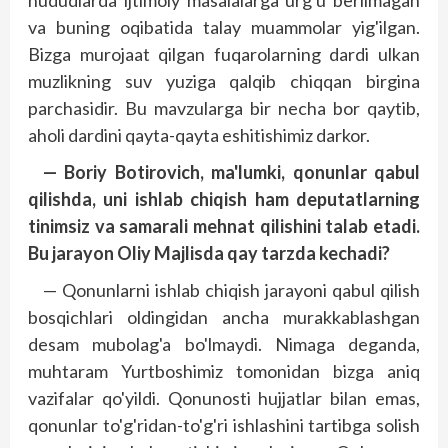
hududlarda ijtimoiy masalalarga urg'u berilmagan
va buning oqibatida talay muammolar yig'ilgan.
Bizga murojaat qilgan fuqarolarning dardi ulkan
muzlikning suv yuziga qalqib chiqqan birgina
parchasidir. Bu mavzularga bir necha bor qaytib,
aholi dardini qayta-qayta eshitishimiz darkor.
— Boriy Botirovich, ma'lumki, qonunlar qabul
qilishda, uni ishlab chiqish ham deputatlarning
tinimsiz va samarali mehnat qilishini talab etadi.
Bu jarayon Oliy Majlisda qay tarzda kechadi?
— Qonunlarni ishlab chiqish jarayoni qabul qilish
bosqichlari oldingidan ancha murakkablashgan
desam mubolag'a bo'lmaydi. Nimaga deganda,
muhtaram Yurtboshimiz tomonidan bizga aniq
vazifalar qo'yildi. Qonunosti hujjatlar bilan emas,
qonunlar to'g'ridan-to'g'ri ishlashini tartibga solish