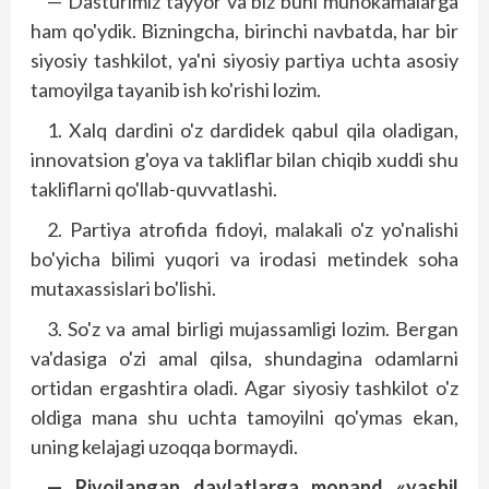
— Dasturimiz tayyor va biz buni muhokamalarga
ham qo'ydik. Bizningcha, birinchi navbatda, har bir
siyosiy tashkilot, ya'ni siyosiy partiya uchta asosiy
tamoyilga tayanib ish ko'rishi lozim.
1. Xalq dardini o'z dardidek qabul qila oladigan,
innovatsion g'oya va takliflar bilan chiqib xuddi shu
takliflarni qo'llab-quvvatlashi.
2. Partiya atrofida fidoyi, malakali o'z yo'nalishi
bo'yicha bilimi yuqori va irodasi metindek soha
mutaxassislari bo'lishi.
3. So'z va amal birligi mujassamligi lozim. Bergan
va'dasiga o'zi amal qilsa, shundagina odamlarni
ortidan ergashtira oladi. Agar siyosiy tashkilot o'z
oldiga mana shu uchta tamoyilni qo'ymas ekan,
uning kelajagi uzoqqa bormaydi.
— Rivojlangan davlatlarga monand «yashil