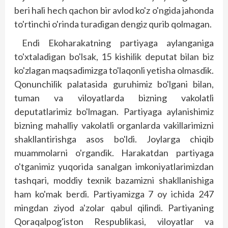
beri hali hech qachon bir avlod ko'z o'ngida jahonda
to'rtinchi o'rinda turadigan dengiz qurib qolmagan.
Endi Ekoharakatning partiyaga aylanganiga
to'xtaladigan bo'lsak, 15 kishilik deputat bilan biz
ko'zlagan maqsadimizga to'laqonli yetisha olmasdik.
Qonunchilik palatasida guruhimiz bo'lgani bilan,
tuman va viloyatlarda bizning vakolatli
deputatlarimiz bo'lmagan. Partiyaga aylanishimiz
bizning mahalliy vakolatli organlarda vakillarimizni
shakllantirishga asos bo'ldi. Joylarga chiqib
muammolarni o'rgandik. Harakatdan partiyaga
o'tganimiz yuqorida sanalgan imkoniyatlarimizdan
tashqari, moddiy texnik bazamizni shakllanishiga
ham ko'mak berdi. Partiyamizga 7 oy ichida 247
ming­dan ziyod a'zolar qabul qilindi. Partiyaning
Qoraqalpog'iston Respublikasi, viloyatlar va