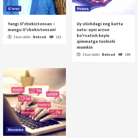
G'urur
Huquq
Yangi O'zbekistonsan –
Uy olishdagi eng katta
mangu O'zbekistonsan!
xato: uyni arzon
ko'rsatish keyin
3 kun oldin
Behzod
161
qimmatga tushishi
mumkin
3 kun oldin
Behzod
188
Muammo