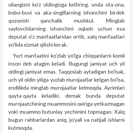
oilangizni ko'z oldingizga keltiring, unda ota-ona,
bobo-buvi va aka-singillarning ishonchini birdek
qozonish qanchalik mushkul. Minglab
saylovchilarning ishonchini oqlash uchun esa
deputat o'z manfaatlaridan ortib, xalq manfaatlari
yo'lida xizmat qilishi kerak.
Yurt manfaatini ko'zlab yo'lga chiqqanlarni komil
inson deb atagim keladi. Bugungi jamiyat uch yil
oldingi jamiyat emas. Taqqoslab aytadigan bo'lsak,
uch yil oldin yiliga yuzlab murojaatlar kelgan bo'lsa,
endilikda minglab murojaatlar kelmoqda. Ayrimlari
qayta-qayta keladiki, demak bunda deputat
murojaatchining muammosini oxiriga yetkazmagan
yoki muammo butunlay yechimini topmagan. Xalq
bugun rahbarlardan aniq, jo'yali va natijali ishlarni
kutmoqda.