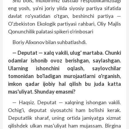
Shu bois, muxbirimiz dastlab respublikamizdagi
eng yosh, ya'ni joriy yilda siyosiy partiya sifatida
davlat ro'yxatidan o'tgan, beshinchi partiya —
O'zbekiston Ekologik partiyasi rahbari, Oliy Majlis
Qonunchilik palatasi spikeri o'rinbosari
Boriy Alixonov bilan suhbatlashdi.
— Deputat — xalq vakili, ulug' martaba. Chunki
odamlar ishonib ovoz berishgan, saylashgan.
Ularning ishonchini oqlash, saylovchilar
tomonidan bo'ladigan murojaatlarni o'rganish,
imkon qadar ijobiy hal qilish bu juda katta
mas'uliyat. Shunday emasmi?
— Haqsiz. Deputat — xalqning ishongan vakili.
Ochig'i, deputat siyosatchi ham bo'lishi kerak.
Deputatlik sharaf, uning ortida jamiyatga xizmat
qilishdek ulkan mas'uliyat ham mujassam. Birgina