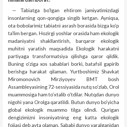
— Tabiatga bo'lgan ehtirom jamiyatimizdagi
insonlarning qon-qongiga singib ketgan. Ayniqsa,
ota-bobolarimiz tabiatni asrash borasida bizga ko'p
ta'lim bergan. Hozirgi yoshlar orasida ham ekologik
madaniyatni shakl­lantirish, barqaror ekologik
muhitni yaratish maqsadida Ekologik harakatni
partiyaga transformatsiya qilishga qaror qildik.
Buning o'ziga xos sabablari borki, batafsil gapirib
berishga harakat qilaman. Yurtboshimiz Shavkat
Miromonovich Mirziyoyev BMT bosh
Assambleyasining 72-sessiyasida nutq so'zlab, Orol
muammosiga ham to'xtalib o'tdilar. Nutqdan dunyo
nigohi yana Orolga qaratildi. Butun dunyo bo'yicha
global ekologik muammo tilga olindi. Qurigan
dengizimizni insoniyatning eng katta ekologik
fojiasi deb ayta olaman. Sababi dunyo yaralganidan