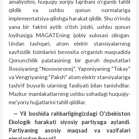
amaliyotini, huquqiy xorijiy tajribani o'rganib tahlil
qildik va ushbu qonun normalariga
implementatsiya qilishga harakat qildik. Shu o'rinda
yana bir faktni aytib o'tish joizki, ushbu qonun
loyihasiga MAGATEning ijobiy xulosasi olingan.
Undan tashqari, atom elektr stansiyalarning
xavfsizlik tizimlarini bevosita o'rganish maqsadida
Qonunchilik palatasining bir guruh deputatlari
Rossiyaning “Novovoronej”, Yaponiyaning “Tokay”
va Vengriyaning “Paksh” atom elektr stansiyalariga
tashrif buyurib ularning faoliyati bilan tanishdilar.
Mazkur mamlakatlarning ushbu sohadagi huquqiy-
me'yoriy hujjatlarini tahlil qildilar.
— Yil boshida rahbarligingizdagi O'zbekiston
Ekologik harakati siyosiy partiyaga aylandi.
Partiyaning asosiy maqsad va vazifalari
nimalardan iborat?