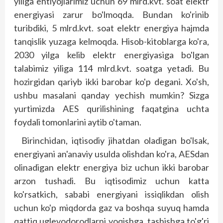
yiliga ehtiyojlarimiz uchun 69 mlrd.kvt. soat elektr
energiyasi zarur bo'lmoqda. Bundan ko'rinib
turibdiki, 5 mlrd.kvt. soat elektr energiya hajmda
tanqislik yuzaga kelmoqda. Hisob-kitoblarga ko'ra,
2030 yilga kelib elektr energiyasiga bo'lgan
talabimiz yiliga 114 mlrd.kvt. soatga yetadi. Bu
hozirgidan qariyb ikki barobar ko'p degani. Xo'sh,
ushbu masalani qanday yechish mumkin? Sizga
yurtimizda AES qurilishining faqatgina uchta
foydali tomonlarini aytib o'taman.
Birinchidan, iqtisodiy jihatdan oladigan bo'lsak,
energiyani an'anaviy usulda olishdan ko'ra, AESdan
olinadigan elektr energiya biz uchun ikki barobar
arzon tushadi. Bu iqtisodimiz uchun katta
ko'rsatkich, sababi energiyani issiqlikdan olish
uchun ko'p miqdorda gaz va boshqa suyuq hamda
qattiq uglevodorodlarni yoqishga, tashishga to'g'ri