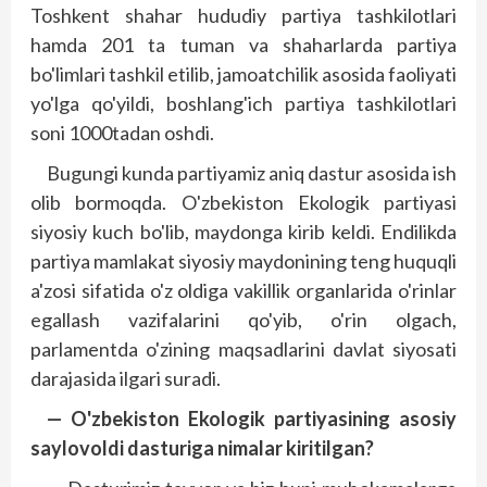
Toshkent shahar hududiy partiya tashkilotlari
hamda 201 ta tuman va shaharlarda partiya
bo'limlari tashkil etilib, jamoatchilik asosida faoliyati
yo'lga qo'yildi, boshlang'ich partiya tashkilotlari
soni 1000tadan oshdi.
Bugungi kunda partiyamiz aniq das­tur asosida ish
olib bormoqda. O'zbekiston Ekologik partiyasi
siyosiy kuch bo'lib, maydonga kirib keldi. Endilikda
partiya mamlakat siyo­siy maydonining teng huquqli
a'zosi sifatida o'z oldiga vakillik organlarida o'rinlar
egallash vazifalarini qo'yib, o'rin olgach,
parlamentda o'zining maqsadlarini davlat siyosati
darajasida ilgari suradi.
— O'zbekiston Ekologik par­tiyasining asosiy
saylovoldi dasturiga nimalar kiritilgan?