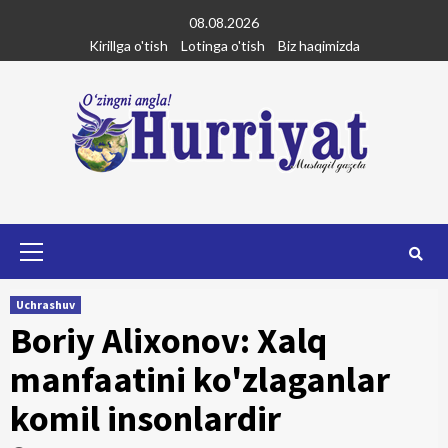
Skip
08.08.2026
to
Kirillga o'tish
Lotinga o'tish
Biz haqimizda
content
Primary
Menu
Uchrashuv
Boriy Alixonov: Xalq
manfaatini ko'zlaganlar
komil insonlardir