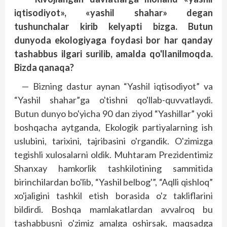
iqtisodiyot», «yashil shahar» degan
tushunchalar kirib kelyapti bizga. Butun
dunyoda ekologiyaga foydasi bor har qanday
tashabbus ilgari surilib, amalda qo'llanilmoqda.
Bizda qanaqa?
— Bizning dastur aynan “Yashil iqtisodiyot” va
“Yashil shahar”ga o'tishni qo'llab-quvvatlaydi.
Butun dunyo bo'yicha 90 dan ziyod “Yashillar” yoki
boshqacha aytganda, Ekologik partiyalarning ish
uslubini, tarixini, tajribasini o'rgandik. O'zimizga
tegishli xulosalarni oldik. Muhtaram Prezidentimiz
Shanxay hamkorlik tashkilotining sammitida
birinchilardan bo'lib, “Yashil belbog'”, “Aqlli qishloq”
xo'jaligini tashkil etish borasida o'z takliflarini
bildirdi. Boshqa mamlakatlardan avvalroq bu
tashabbusni o'zimiz amalga oshirsak, maqsadga