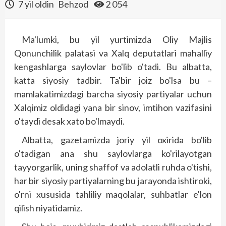
7 yil oldin
Behzod
2 054
Ma'lumki, bu yil yurtimizda Oliy Majlis
Qonunchilik palatasi va Xalq deputatlari mahalliy
kengashlarga saylovlar bo'lib o'tadi. Bu albatta,
katta siyosiy tadbir. Ta'bir joiz bo'lsa bu –
mamlakatimizdagi barcha siyosiy partiyalar uchun
Xalqimiz oldidagi yana bir sinov, imtihon vazifasini
o'taydi desak xato bo'lmaydi.
Albatta, gazetamizda joriy yil oxirida bo'lib
o'tadigan ana shu saylovlarga ko'rilayotgan
tayyorgarlik, uning shaffof va adolatli ruhda o'tishi,
har bir siyosiy partiyalarning bu jarayonda ishtiroki,
o'rni xususida tahliliy maqolalar, suhbatlar e'lon
qilish niyatidamiz.