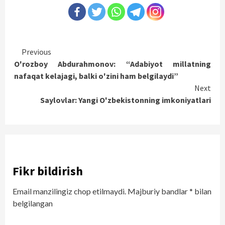
Continue
Previous
O'rozboy Abdurahmonov: “Adabiyot millatning
Reading
nafaqat kelajagi, balki o'zini ham belgilaydi”
Next
Saylovlar: Yangi O'zbekistonning imkoniyatlari
Fikr bildirish
Email manzilingiz chop etilmaydi.
Majburiy bandlar
*
bilan
belgilangan