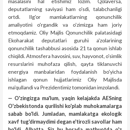
masalasini hal etishimiz lozim. Qolaversa,
deputatlarning saviyasi ham o'sdi, talabchanligi
ortdi. Ilg'or mamlakatlarning qonunchilik
amaliyotini o'rgandik va o'zimizga ham joriy
etmoqdamiz. Oliy Majlis Qonunchilik palatasidagi
Ekoharakat deputatlari guruhi a'zolarining
qonunchilik tashabbusi asosida 21 ta qonun ishlab
chiqildi. Atmosfera havosini, suv, hayvonot, o'simlik
resurslarini muhofaza qilish, qayta tiklanuvchi
energiya manbalaridan foydalanish bo'yicha
ishlagan qonun hujjatlarimiz Oliy Majlisda
ma'qullandi va Prezidentimiz tomonidan imzolandi.
— O'zingizga ma'lum, yaqin kelajakda AESning
O'zbekistonda qurilishi ko'plab muhokamalarga
sabab bo'ldi. Jumladan, mamlakatga ekologik
xavf tug'dirmaydimi degan e'tirozli savollar ham
bo'ldi. Albatta, Siz bu borada matbuotda o'z