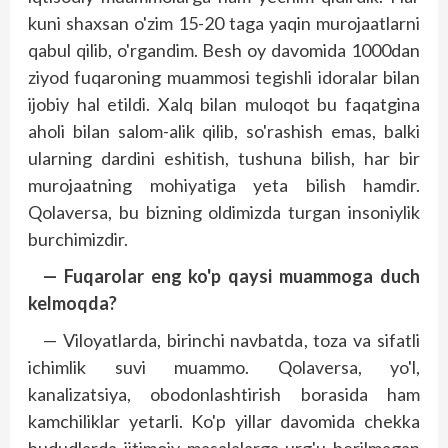
kuni shaxsan o'zim 15-20 taga yaqin murojaatlarni
qabul qilib, o'rgandim. Besh oy davomida 1000dan
ziyod fuqaroning muammosi tegishli idoralar bilan
ijobiy hal etildi. Xalq bilan muloqot bu faqatgina
aholi bilan salom-alik qilib, so'rashish emas, balki
ularning dardini eshitish, tushuna bilish, har bir
murojaatning mohiyatiga yeta bilish hamdir.
Qolaversa, bu bizning oldimizda turgan insoniylik
burchimizdir.
— Fuqarolar eng ko'p qaysi muammoga duch
kelmoqda?
— Viloyatlarda, birinchi navbatda, toza va sifatli
ichimlik suvi muammo. Qolaversa, yo'l,
kanalizatsiya, obodonlashtirish borasida ham
kamchiliklar yetarli. Ko'p yillar davomida chekka