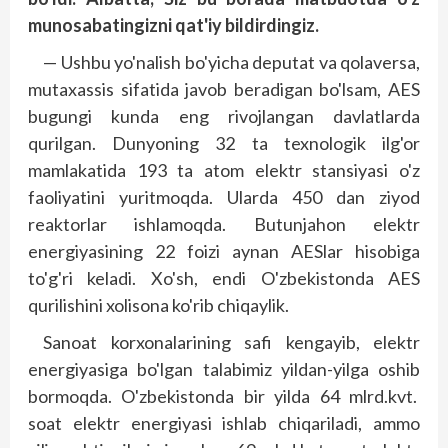
munosabatingizni qat'iy bildirdingiz.
— Ushbu yo'nalish bo'yicha deputat va qolaversa,
mutaxassis sifatida javob beradigan bo'lsam, AES
bugungi kunda eng rivojlangan davlatlarda
qurilgan. Dunyoning 32 ta texnologik ilg'or
mamlakatida 193 ta atom elektr stansiyasi o'z
faoliyatini yuritmoqda. Ularda 450 dan ziyod
reaktorlar ishlamoqda. Butunjahon elektr
energiyasining 22 foizi aynan AESlar hisobiga
to'g'ri keladi. Xo'sh, endi O'zbekis­tonda AES
qurilishini xolisona ko'rib chiqaylik.
Sanoat korxonalarining safi kengayib, elektr
energiyasiga bo'lgan talabimiz yildan-yilga oshib
bormoqda. O'zbekistonda bir yilda 64 mlrd.kvt.
soat elektr energiyasi ishlab chiqariladi, ammo