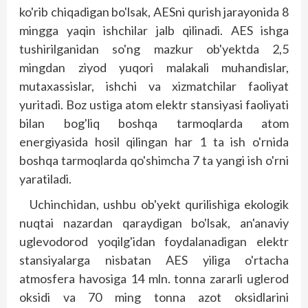
ko'rib chiqadigan bo'lsak, AESni qurish jarayonida 8
mingga yaqin ishchilar jalb qilinadi. AES ishga
tushirilganidan so'ng mazkur ob'yektda 2,5
mingdan ziyod yuqori malakali muhandislar,
mutaxassislar, ishchi va xizmatchilar faoliyat
yuritadi. Boz ustiga atom elektr stansiyasi faoliyati
bilan bog'liq boshqa tarmoqlarda atom
energiyasida hosil qilingan har 1 ta ish o'rnida
boshqa tarmoqlarda qo'shimcha 7 ta yangi ish o'rni
yaratiladi.
Uchinchidan, ushbu ob'yekt qurilishiga ekologik
nuqtai nazardan qaraydigan bo'lsak, an'anaviy
uglevodorod yoqilg'idan foydalanadigan elektr
stansiyalarga nisbatan AES yiliga o'rtacha
atmosfera havosiga 14 mln. tonna zararli uglerod
oksidi va 70 ming tonna azot oksidlarini