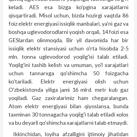
keladi. AES esa bizga ko'pgina xarajatlarni
qisqartiradi. Misol uchun, bizda hozirgi vaqtda 86
foiz elektr energiyasi issiqlik manbalari, ya'ni gaz va
boshqa uglevodorodlarni yoqish orqali, 14 foizi esa
GESlardan olinmoqda. Bir yil davomida har bir
issiqlik elektr stansiyasi uchun o'rta hisobda 2-5
mln. tonna uglevodorod yoqilg'isi talab etiladi.
Yoqilg'ini tashib kelish va umuman, yo'l xarajatlari
uchun tannarxga qo'shimcha 50 foizgacha
ko'tariladi. Elektr energiyasi olish uchun
O'zbekistonda yiliga jami 16 mlrd. metr kub gaz
yoqiladi. Gaz zaxiralarimiz ham chegaralangan.
Atom elektr energiyasi bilan qiyoslansa, bunda
taxminan 30 tonnagacha yoqilg'i talab etiladi xolos
va bu deyarli qo'shimcha xarajatlarni talab etmaydi.
Ikkinchidan, loyiha afzalligini ijtimoiy jihatidan