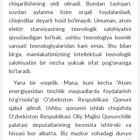
chiqarilishining oldi olinadi. Bundan tashqari,
suvdan aylanma tizim orqali foydalaniladi,
chiqindilar deyarli hosil bo'lmaydi. Umuman, atom
elektr stansiyasining texnologik salohiyatini
qiyoslaydigan bo'lsak, ushbu texnologiya kosmik
sanoati texnologiyalaridan kam emas. Shu bilan
birga, mamlakatimizning intellektual texnologik
salohiyatini bir necha yuksak sifat pog'onasiga
ko'taradi.
Yana bir voqelik. Mana, kuni kecha “Atom
energiyasidan tinchlik maqsadlarda foydalanish
to'g'risida”gi O'zbekiston Respublikasi Qonuni
qabul qilindi. Ushbu qonunni ishlab chiqishda
O'zbekiston Respublikasi Oliy Majlisi Qonunchilik
palatasi deputatlarining bevosita ishtiroki va
hissasi bor albatta. Biz mazkur sohadagi dunyo