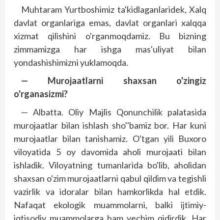
Muhtaram Yurtboshimiz ta'kidlaganlaridek, Xalq
davlat organlariga emas, davlat organlari xalqqa
xizmat qilishini o'rganmoqdamiz. Bu bizning
zimmamizga har ishga mas'uliyat bilan
yondashishimizni yuklamoqda.
— Murojaatlarni shaxsan o'zingiz
o'rganasizmi?
— Albatta. Oliy Majlis Qonunchilik palatasida
murojaatlar bilan ishlash sho''bamiz bor. Har kuni
murojaatlar bilan tanishamiz. O'tgan yili Buxoro
viloyatida 5 oy davomida aholi murojaati bilan
ishladik. Viloyatning tumanlarida bo'lib, aholidan
shaxsan o'zim murojaatlarni qabul qildim va tegishli
vazirlik va idoralar bilan hamkorlikda hal etdik.
Nafaqat ekologik muammolarni, balki ijtimiy-
iqtisodiy muammolarga ham yechim qidirdik. Har